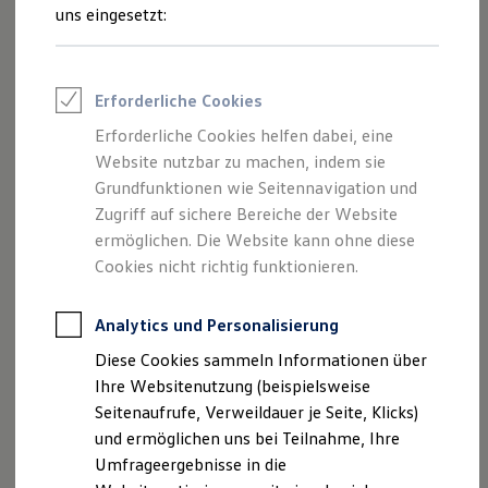
Reifenpakete
uns eingesetzt:
Hier finden Sie Informationen über uns
Leasing
Leasing-Angebote
(Hahn Automobile GmbH + Co. KG NL
Gebrauchtwagen Leasing
Bietigheim-Bissingen) als
Junge Gebrauchtwagen-Leasing
Erforderliche Cookies
verantwortlichen Anbieter von Inhalten
Elektroauto Leasing
Kleinwagen-Leasing
Erforderliche Cookies helfen dabei, eine
und Angeboten, die auf dieser Website
Leasing ohne Anzahlung
Website nutzbar zu machen, indem sie
speziell aufgeführt sind.
Finanzierung
Autokredit mit Schlussrate
Grundfunktionen wie Seitennavigation und
Versicherungen und Garantien
Zugriff auf sichere Bereiche der Website
Kfz-Versicherung
ermöglichen. Die Website kann ohne diese
Restschuldversicherungen
Garantien
Cookies nicht richtig funktionieren.
Impressum
Wartungsverträge
Geschäftskunden
Datenschutzerklärung
Professional Class bei Volkswagen
Analytics und Personalisierung
Großkunden
Diese Cookies sammeln Informationen über
Behörden
Nutzung von Terminbuchung Online
Direktkunden
Ihre Websitenutzung (beispielsweise
Sonderfahrzeuge
Seitenaufrufe, Verweildauer je Seite, Klicks)
Anpfiff zum Gewinn
und ermöglichen uns bei Teilnahme, Ihre
Elektromobilität
Impressum
Elektroautos
Umfrageergebnisse in die
ID. Tutorials