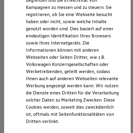
begrenzen und die Effektivität von
Hybridautos
UStG: DE147 317 133
Kampagnen zu messen und zu steuern. Sie
Marke und Erlebnis
registrieren, ob Sie eine Webseite besucht
Volkswagen R und R Experience
Geschäftsführender Gesellschafter:
R-Modelle
haben oder nicht, sowie welche Inhalte
Steffen Hahn
R Experience
genutzt worden sind. Dies basiert auf einer
Driving Experience
eindeutigen Identifikation Ihres Browsers
Volkswagen entdecken
Geschäftsführung:
Werkbesichtigung
sowie Ihres Internetgeräts. Die
Roland Beeh
Factory visit
Informationen können mit anderen
Lifestyle Shop
Roland Braun
Webseiten oder Seiten Dritter, wie z.B.
T-Roc Kollektion
Gerhard Dietrich
Golf Kollektion
Volkswagen Konzerngesellschaften oder
Holger Fink
ID. Kollektion
Werbetreibenden, geteilt werden, sodass
Volkswagen Kollektion
Michael Waag
Ihnen auch auf anderen Webseiten relevante
R-Kollektion
GTI Kollektion
Werbung angezeigt werden kann. Wir nutzen
Versicherungsvermittler:
Fußball Drop
die Dienste eines Dritten für die Verarbeitung
Versicherungsvermittlerregister (
we drive football
solcher Daten zu Marketing Zwecken. Diese
#wedriveproud
www.vermittlerregister.info)Registrierungsnummer
Besitzer und Service
Cookies werden, soweit dies zweckdienlich
: D-39ER-XDUWG-96
myVolkswagen
ist, oftmals mit Seitenfunktionalitäten von
Versicherungsvertreter (produktakzessorisch) mit
Software Updates
Dritten verlinkt.
Service und Ersatzteile
Erlaubnisbefreiung nach §34d Absatz 3 GewO, erteilt
Inspektion und HU/AU
durch die IHK Region Stuttgart, Jägerstr. 30, 70174
Reparaturen und Checks