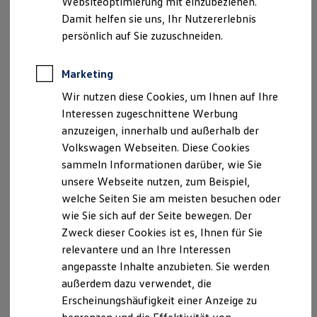
Websiteoptimierung mit einzubeziehen.
Elektrofahrzeugkonzepte
Hahn Automobile GmbH + Co. KG
Damit helfen sie uns, Ihr Nutzererlebnis
ID. EVERY1
Reichweite
Beihinger Straße 9
persönlich auf Sie zuzuschneiden.
Reichweite der ID. Modelle
74321 Bietigheim-Bissingen
Reichweite im Winter
Rekuperation
Marketing
Telefon: 07142/9546-0
Laden
Wir nutzen diese Cookies, um Ihnen auf Ihre
Laden unterwegs
Telefax: 07142/9546-50
Laden Zuhause
Interessen zugeschnittene Werbung
E-Mail:
vw-bietigheim@hahn-automobile.de
Ladestationen finden
anzuzeigen, innerhalb und außerhalb der
Ladezeitensimulator
Volkswagen Webseiten. Diese Cookies
Hahn Automobile GmbH + Co. KG
Batterie
Sicherheit
sammeln Informationen darüber, wie Sie
Sitz der Gesellschaft: Fellbach
Garantie und Lebensdauer
unsere Webseite nutzen, zum Beispiel,
Registergericht: Amtsgericht Stuttgart
Nachhaltigkeit
welche Seiten Sie am meisten besuchen oder
Registernummer: HRA 260754
Technologie
Kosten und Kauf
wie Sie sich auf der Seite bewegen. Der
Verbrauchskosten
P.h.G: Hahn Automobile Komplementär-GmbH
Zweck dieser Cookies ist es, Ihnen für Sie
Kaufoptionen
Sitz der Gesellschaft: Fellbach
relevantere und an Ihre Interessen
E-Auto-Förderung
Software und Konnektivität
Registergericht: Amtsgericht Stuttgart
angepasste Inhalte anzubieten. Sie werden
Die ID. Software 6
Registernummer: HRB 264974
außerdem dazu verwendet, die
ID. Software Versionen und Updates
Erscheinungshäufigkeit einer Anzeige zu
Digitale Extras
Umsatzsteuer-Identifikationsnummer nach § 27a
Schnittstellen zu Ihrem ID.