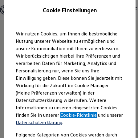
Modelle und Konfigurator
Cookie Einstellungen
Konfigurator
Modelle vergleichen
Konfiguration laden
Zum
Zum
Autosuche
Wir nutzen Cookies, um Ihnen die bestmögliche
Hauptinhalt
Footer
Elektroautos
springen
springen
Nutzung unserer Webseite zu ermöglichen und
ENERGY Sondermodelle
Nutzfahrzeuge
unsere Kommunikation mit Ihnen zu verbessern.
Hahn Automobile
SUV und CUV
Wir berücksichtigen hierbei Ihre Präferenzen und
Familienautos
verarbeiten Daten für Marketing, Analytics und
Kombis
GmbH + Co. KG NL
Kompaktwagen
Personalisierung nur, wenn Sie uns Ihre
Sportwagen
Einwilligung geben. Diese können Sie jederzeit mit
Bietigheim-
Schnell verfügbare Fahrzeuge
Angebote und Produkte
Wirkung für die Zukunft im Cookie Manager
Aktuelle Angebote
(Meine Präferenzen verwalten) in der
Bissingen |
E-Auto-Förderung
Datenschutzerklärung widerrufen. Weitere
Volkswagen Marktplatz
Informationen zu unseren eingesetzten Cookies
Die ENERGY Sondermodelle
Impressum &
Junge Gebrauchtwagen und Gebrauchtwagen
finden Sie in unserer
Cookie-Richtlinie
und unserer
Volkswagen Zertifizierte Gebrauchtwagen
Datenschutzerklärung
.
Rechtliches
Elektromobilität bei Gebrauchtwagen
Zubehör- und Serviceangebote
Folgende Kategorien von Cookies werden durch
Saisonangebote