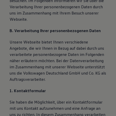
besuchen. Im Folgenden informieren wir Sie über die
Magazin
Verarbeitung Ihrer personenbezogenen Daten durch
Lifestyle
uns im Zusammenhang mit Ihrem Besuch unserer
Transport
Familie
Webseite.
Elektromobilität
Volkswagen R
B. Verarbeitung Ihrer personenbezogenen Daten
Pannen- und Unfallhilfe
Volkswagen Kundenbetreuung
Unsere Webseite bietet Ihnen verschiedene
Angebote, die wir Ihnen in Bezug auf dabei durch uns
verarbeitete personenbezogene Daten im Folgenden
näher erläutern möchten. Bei der Datenverarbeitung
im Zusammenhang mit unserer Webseite unterstützt
uns die Volkswagen Deutschland GmbH und Co. KG als
Auftragsverarbeiter.
1. Kontaktformular
Sie haben die Möglichkeit, über ein Kontaktformular
mit uns Kontakt aufzunehmen und eine Anfrage an
uns zu richten. In diesem Zusammenhang verarbeiten