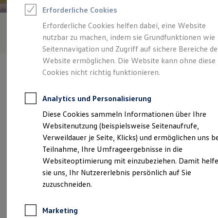
Reifenpakete
Erforderliche Cookies
Leasing
Leasing-Angebote
Erforderliche Cookies helfen dabei, eine Website
Gebrauchtwagen Leasing
nutzbar zu machen, indem sie Grundfunktionen wie
Junge Gebrauchtwagen-Leasing
Elektroauto Leasing
Seitennavigation und Zugriff auf sichere Bereiche de
Kleinwagen-Leasing
Website ermöglichen. Die Website kann ohne diese
Leasing ohne Anzahlung
Cookies nicht richtig funktionieren.
Finanzierung
Autokredit mit Schlussrate
Versicherungen und Garantien
Analytics und Personalisierung
Kfz-Versicherung
Verantwortlich für die Inhalte auf dieser Seite ist die Hahn
Restschuldversicherungen
Diese Cookies sammeln Informationen über Ihre
Automobile GmbH & Co. KG NL Böblingen
Garantien
(
Impressum & Rechtliches
)
Websitenutzung (beispielsweise Seitenaufrufe,
Wartungsverträge
Geschäftskunden
Verweildauer je Seite, Klicks) und ermöglichen uns b
Professional Class bei Volkswagen
Teilnahme, Ihre Umfrageergebnisse in die
Großkunden
Unsere 
Websiteoptimierung mit einzubeziehen. Damit helf
Behörden
Direktkunden
sie uns, Ihr Nutzererlebnis persönlich auf Sie
Sonderfahrzeuge
zuzuschneiden.
Anpfiff zum Gewinn
Rudolf-Diesel-Straße 20, 71032 Böblingen
Elektromobilität
Elektroautos
Marketing
Montag
-
Freitag
07:00
-
18:00
Uhr
ID. Tutorials