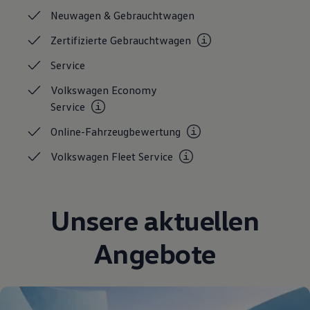
Magazin
Neuwagen &
Gebrauchtwagen
Lifestyle
Transport
Zertifizierte
Gebrauchtwagen
Familie
Elektromobilität
Service
Volkswagen R
Pannen- und Unfallhilfe
Volkswagen Economy
Volkswagen Kundenbetreuung
Service
Online-Fahrzeugbewertung
Volkswagen Fleet
Service
Unsere aktuellen
Angebote