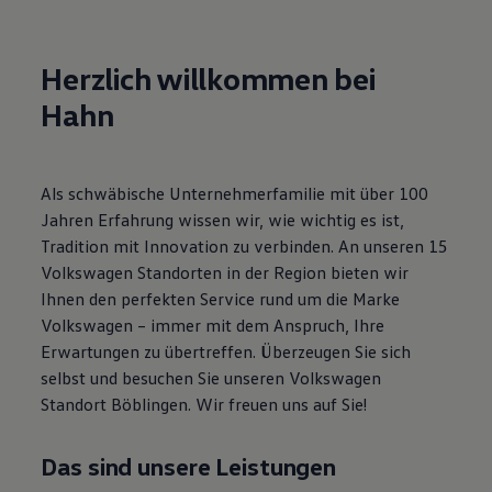
Motorenöl und Flüssigkeiten
Räder und Reifen
Pannen- und Unfallhilfe
Herzlich willkommen bei
Economy Service
Volkswagen Teile
Hahn
Zubehör
Modellspezifisches Zubehör
Schutz und Pflege
Transport
Als schwäbische Unternehmerfamilie mit über 100
Entertainment und Elektronik
Individualisieren
Jahren Erfahrung wissen wir, wie wichtig es ist,
Wallbox und Ladekabel
Tradition mit Innovation zu verbinden. An unseren 15
Digitale Extras
Volkswagen Standorten in der Region bieten wir
Dienste für Ihr Modell finden
Volkswagen Apps, Login und Shop
Ihnen den perfekten Service rund um die Marke
Handy und Fahrzeug verbinden
Volkswagen – immer mit dem Anspruch, Ihre
Updates für Software, Karten und Radio
Erwartungen zu übertreffen. Überzeugen Sie sich
Über Ihr Auto
Vorgängermodelle
selbst und besuchen Sie unseren Volkswagen
Kundeninformationen
Standort Böblingen. Wir freuen uns auf Sie!
Volkswagen Kundenbetreuung
Warn- und Kontrollleuchten
Assistenzsysteme
Das sind unsere Leistungen
Digitale Betriebsanleitung
Live Beratung