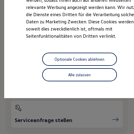
werden, sodass Ihnen auch auf anderen Webseiten
Hybridautos
relevante Werbung angezeigt werden kann. Wir nut
Marke und Erlebnis
die Dienste eines Dritten für die Verarbeitung solche
Volkswagen R und R Experience
R-Modelle
Probefahrt vereinbaren
Daten zu Marketing Zwecken. Diese Cookies werden
R Experience
soweit dies zweckdienlich ist, oftmals mit
Driving Experience
Seitenfunktionalitäten von Dritten verlinkt.
Volkswagen entdecken
Werkbesichtigung
Factory visit
Lifestyle Shop
Fahrzeugangebot anfordern
T-Roc Kollektion
Optionale Cookies ablehnen
Golf Kollektion
ID. Kollektion
Volkswagen Kollektion
Alle zulassen
R-Kollektion
GTI Kollektion
Servicetermin buchen
Fußball Drop
we drive football
#wedriveproud
Besitzer und Service
myVolkswagen
Software Updates
Serviceanfrage stellen
Service und Ersatzteile
Inspektion und HU/AU
Reparaturen und Checks