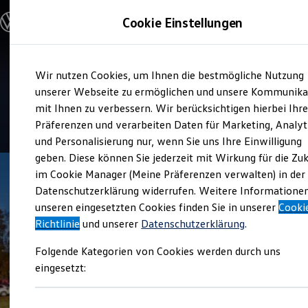
Modelle und Konfigurator
Cookie Einstellungen
Konfigurator
Modelle vergleichen
Konfiguration laden
Zum
Zum
Autosuche
Verkauf und Service
Wir nutzen Cookies, um Ihnen die bestmögliche Nutzung
Hauptinhalt
Footer
Elektroautos
Hahn Automobile Böblingen
springen
springen
unserer Webseite zu ermöglichen und unsere Kommunika
ENERGY Sondermodelle
Nutzfahrzeuge
mit Ihnen zu verbessern. Wir berücksichtigen hierbei Ihr
SUV und CUV
4.5
|
370 Bewertungen
Präferenzen und verarbeiten Daten für Marketing, Analyt
Familienautos
und Personalisierung nur, wenn Sie uns Ihre Einwilligung
Kombis
Kompaktwagen
geben. Diese können Sie jederzeit mit Wirkung für die Zu
Sportwagen
im Cookie Manager (Meine Präferenzen verwalten) in der
Schnell verfügbare Fahrzeuge
Angebote und Produkte
Datenschutzerklärung widerrufen. Weitere Informatione
Aktuelle Angebote
unseren eingesetzten Cookies finden Sie in unserer
Cooki
E-Auto-Förderung
Richtlinie
und unserer
Datenschutzerklärung
.
Volkswagen Marktplatz
Die ENERGY Sondermodelle
Folgende Kategorien von Cookies werden durch uns
Junge Gebrauchtwagen und Gebrauchtwagen
Volkswagen Zertifizierte Gebrauchtwagen
eingesetzt:
Elektromobilität bei Gebrauchtwagen
Zubehör- und Serviceangebote
Saisonangebote