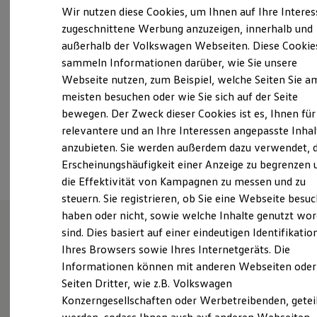
Elektrofahrzeugkonzepte
Wir nutzen diese Cookies, um Ihnen auf Ihre Intere
Samstag
09:00
-
13:00
Uhr
ID. EVERY1
zugeschnittene Werbung anzuzeigen, innerhalb und
Reichweite
Sonntag
Geschlossen
außerhalb der Volkswagen Webseiten. Diese Cookie
Reichweite der ID. Modelle
Reichweite im Winter
sammeln Informationen darüber, wie Sie unsere
info@hahn-automobile-boeblingen.de
Rekuperation
Webseite nutzen, zum Beispiel, welche Seiten Sie a
Laden
meisten besuchen oder wie Sie sich auf der Seite
Laden unterwegs
+49 7031 7220
Laden Zuhause
bewegen. Der Zweck dieser Cookies ist es, Ihnen für
Ladestationen finden
relevantere und an Ihre Interessen angepasste Inhal
Ladezeitensimulator
Ansprechpartner
anzubieten. Sie werden außerdem dazu verwendet, d
Batterie
Sicherheit
Erscheinungshäufigkeit einer Anzeige zu begrenzen 
Garantie und Lebensdauer
die Effektivität von Kampagnen zu messen und zu
Nachhaltigkeit
steuern. Sie registrieren, ob Sie eine Webseite besuc
Technologie
Kosten und Kauf
haben oder nicht, sowie welche Inhalte genutzt wo
Verbrauchskosten
sind. Dies basiert auf einer eindeutigen Identifikatio
Kaufoptionen
Wie können wir
Ihres Browsers sowie Ihres Internetgeräts. Die
E-Auto-Förderung
Software und Konnektivität
Informationen können mit anderen Webseiten oder
Die ID. Software 6
Ihnen weiterhelfen?
Seiten Dritter, wie z.B. Volkswagen
ID. Software Versionen und Updates
Konzerngesellschaften oder Werbetreibenden, getei
Digitale Extras
Schnittstellen zu Ihrem ID.