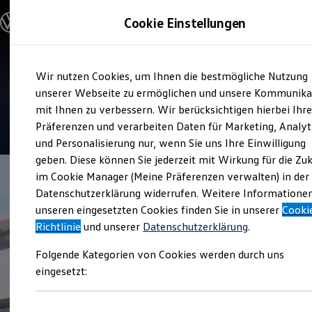
Modelle und Konfigurator
Cookie Einstellungen
Konfigurator
Modelle vergleichen
Konfiguration laden
Zum
Zum
Autosuche
Service
Wir nutzen Cookies, um Ihnen die bestmögliche Nutzung
Hauptinhalt
Footer
Elektroautos
IKR Richter Mobility GmbH
springen
springen
unserer Webseite zu ermöglichen und unsere Kommunika
ENERGY Sondermodelle
Nutzfahrzeuge
mit Ihnen zu verbessern. Wir berücksichtigen hierbei Ihr
SUV und CUV
4.7
|
18 Bewertungen
Präferenzen und verarbeiten Daten für Marketing, Analyt
Familienautos
und Personalisierung nur, wenn Sie uns Ihre Einwilligung
Kombis
Kompaktwagen
geben. Diese können Sie jederzeit mit Wirkung für die Zu
Sportwagen
im Cookie Manager (Meine Präferenzen verwalten) in der
Schnell verfügbare Fahrzeuge
Angebote und Produkte
Datenschutzerklärung widerrufen. Weitere Informatione
Aktuelle Angebote
unseren eingesetzten Cookies finden Sie in unserer
Cooki
E-Auto-Förderung
Richtlinie
und unserer
Datenschutzerklärung
.
Volkswagen Marktplatz
Die ENERGY Sondermodelle
Folgende Kategorien von Cookies werden durch uns
Junge Gebrauchtwagen und Gebrauchtwagen
Volkswagen Zertifizierte Gebrauchtwagen
eingesetzt:
Elektromobilität bei Gebrauchtwagen
Zubehör- und Serviceangebote
Saisonangebote