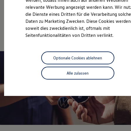
werden, sodass Ihnen auch auf anderen Webseiten
Service
Hybridautos
relevante Werbung angezeigt werden kann. Wir nut
Marke und Erlebnis
Volkswagen Economy
die Dienste eines Dritten für die Verarbeitung solche
Volkswagen R und R Experience
R-Modelle
Service
Daten zu Marketing Zwecken. Diese Cookies werden
R Experience
soweit dies zweckdienlich ist, oftmals mit
Driving Experience
Online-Fahrzeugbewertung
Seitenfunktionalitäten von Dritten verlinkt.
Volkswagen entdecken
Werkbesichtigung
Factory visit
Lifestyle Shop
T-Roc Kollektion
Optionale Cookies ablehnen
Golf Kollektion
ID. Kollektion
Volkswagen Kollektion
Alle zulassen
R-Kollektion
GTI Kollektion
Fußball Drop
we drive football
#wedriveproud
Besitzer und Service
myVolkswagen
Software Updates
Service und Ersatzteile
Inspektion und HU/AU
Reparaturen und Checks