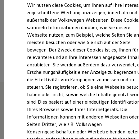
Samstag
08:00
-
12:00
Uhr
Elektrofahrzeugkonzepte
Wir nutzen diese Cookies, um Ihnen auf Ihre Intere
ID. EVERY1
Sonntag
Geschlossen
zugeschnittene Werbung anzuzeigen, innerhalb und
Reichweite
außerhalb der Volkswagen Webseiten. Diese Cookie
Reichweite der ID. Modelle
mobility@ikr-richter.com
Reichweite im Winter
sammeln Informationen darüber, wie Sie unsere
Rekuperation
Webseite nutzen, zum Beispiel, welche Seiten Sie a
Laden
+49 3574 78000
meisten besuchen oder wie Sie sich auf der Seite
Laden unterwegs
Laden Zuhause
bewegen. Der Zweck dieser Cookies ist es, Ihnen für
Ladestationen finden
relevantere und an Ihre Interessen angepasste Inhal
Ansprechpartner
Ladezeitensimulator
anzubieten. Sie werden außerdem dazu verwendet, d
Batterie
Sicherheit
Erscheinungshäufigkeit einer Anzeige zu begrenzen 
Garantie und Lebensdauer
die Effektivität von Kampagnen zu messen und zu
Nachhaltigkeit
steuern. Sie registrieren, ob Sie eine Webseite besuc
Technologie
Kosten und Kauf
haben oder nicht, sowie welche Inhalte genutzt wo
Verbrauchskosten
sind. Dies basiert auf einer eindeutigen Identifikatio
Unsere Leistungen
im
Kaufoptionen
Ihres Browsers sowie Ihres Internetgeräts. Die
E-Auto-Förderung
Überblick
Software und Konnektivität
Informationen können mit anderen Webseiten oder
Die ID. Software 6
Seiten Dritter, wie z.B. Volkswagen
ID. Software Versionen und Updates
Gebrauchtwagen
Konzerngesellschaften oder Werbetreibenden, getei
Digitale Extras
Schnittstellen zu Ihrem ID.