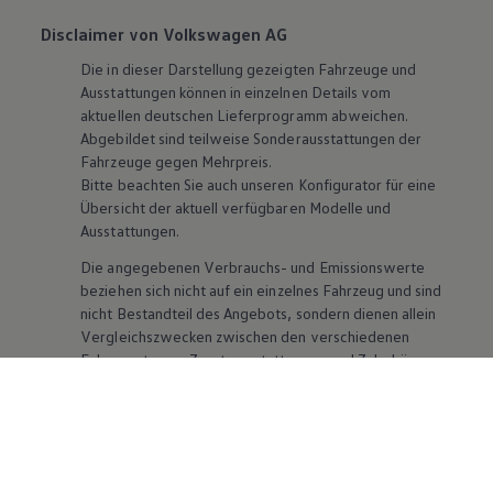
Disclaimer von Volkswagen AG
Die in dieser Darstellung gezeigten Fahrzeuge und
Ausstattungen können in einzelnen Details vom
aktuellen deutschen Lieferprogramm abweichen.
Abgebildet sind teilweise Sonderausstattungen der
Fahrzeuge gegen Mehrpreis.
Bitte beachten Sie auch unseren Konfigurator für eine
Übersicht der aktuell verfügbaren Modelle und
Ausstattungen.
Die angegebenen Verbrauchs- und Emissionswerte
beziehen sich nicht auf ein einzelnes Fahrzeug und sind
nicht Bestandteil des Angebots, sondern dienen allein
Vergleichszwecken zwischen den verschiedenen
Fahrzeugtypen. Zusatzausstattungen und
Zubehör
(Anbauteile, Reifenformat usw.) können relevante
Fahrzeugparameter, wie
z. B.
Gewicht, Rollwiderstand
und Aerodynamik verändern und neben Witterungs-
und Verkehrsbedingungen sowie dem individuellen
Fahrverhalten den Kraftstoffverbrauch, den