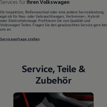
Services für
Ihren
Volkswagen
Motorenöl und Flüssigkeiten
Räder und Reifen
Ob Inspektion, Reifenwechsel oder eine andere Serviceleistung,
Pannen- und Unfallhilfe
egal ob für Neu- oder
Gebrauchtwagen
, Verbrenner-, Hybrid-
Economy Service
oder Elektrofahrzeuge: Profitieren Sie von Qualität und
Volkswagen Teile
Volkswagen
Teilen. Fragen Sie den gewünschten
Service
gern bei
Zubehör
uns an.
Modellspezifisches Zubehör
Schutz und Pflege
Transport
Serviceanfrage stellen
Entertainment und Elektronik
Individualisieren
Wallbox und Ladekabel
Digitale Extras
Dienste für Ihr Modell finden
Volkswagen Apps, Login und Shop
Service
,
Teile
&
Handy und Fahrzeug verbinden
Updates für Software, Karten und Radio
Zubehör
Über Ihr Auto
Vorgängermodelle
Kundeninformationen
Volkswagen Kundenbetreuung
Warn- und Kontrollleuchten
Assistenzsysteme
Digitale Betriebsanleitung
Live Beratung