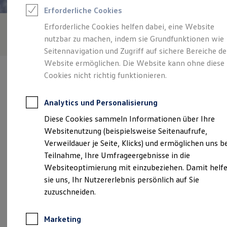
Reifenpakete
Erforderliche Cookies
Leasing
Leasing-Angebote
Erforderliche Cookies helfen dabei, eine Website
Gebrauchtwagen Leasing
nutzbar zu machen, indem sie Grundfunktionen wie
Junge Gebrauchtwagen-Leasing
Elektroauto Leasing
Seitennavigation und Zugriff auf sichere Bereiche de
Kleinwagen-Leasing
Website ermöglichen. Die Website kann ohne diese
Leasing ohne Anzahlung
Cookies nicht richtig funktionieren.
Finanzierung
Autokredit mit Schlussrate
Versicherungen und Garantien
Analytics und Personalisierung
Kfz-Versicherung
Verantwortlich für die Inhalte auf dieser Seite ist die IKR Richter
Restschuldversicherungen
Diese Cookies sammeln Informationen über Ihre
Mobility GmbH
(
Impressum & Rechtliches
)
Garantien
Websitenutzung (beispielsweise Seitenaufrufe,
Wartungsverträge
Geschäftskunden
Verweildauer je Seite, Klicks) und ermöglichen uns b
Professional Class bei Volkswagen
Unsere 
Teilnahme, Ihre Umfrageergebnisse in die
Großkunden
Websiteoptimierung mit einzubeziehen. Damit helf
Behörden
Direktkunden
sie uns, Ihr Nutzererlebnis persönlich auf Sie
Sonderfahrzeuge
Finsterwalder Straße 1-5, 01979 Lauchhammer
zuzuschneiden.
Anpfiff zum Gewinn
Elektromobilität
Montag
-
Freitag
06:30
-
18:00
Uhr
Elektroautos
Marketing
ID. Tutorials