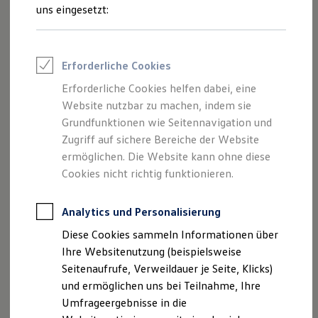
Reifenpakete
uns eingesetzt:
Leasing
Leasing-Angebote
Gebrauchtwagen Leasing
Junge Gebrauchtwagen-Leasing
Impressum
Erforderliche Cookies
Elektroauto Leasing
Kleinwagen-Leasing
Erforderliche Cookies helfen dabei, eine
Datenschutzerklärung
Leasing ohne Anzahlung
Website nutzbar zu machen, indem sie
Finanzierung
Autokredit mit Schlussrate
Grundfunktionen wie Seitennavigation und
Versicherungen und Garantien
Zugriff auf sichere Bereiche der Website
Impressum
Kfz-Versicherung
ermöglichen. Die Website kann ohne diese
Restschuldversicherungen
Garantien
Cookies nicht richtig funktionieren.
Jacobs Automobile GmbH
Wartungsverträge
Geschäftskunden
Amtsgericht Aachen: HRB 12634
Professional Class bei Volkswagen
Analytics und Personalisierung
Sitz der Gesellschaft: Stolberg
Großkunden
Diese Cookies sammeln Informationen über
USt-IdNr.: DE236859193
Behörden
Direktkunden
Ihre Websitenutzung (beispielsweise
Steuernummer: 202/5808/0658
Sonderfahrzeuge
Seitenaufrufe, Verweildauer je Seite, Klicks)
Anpfiff zum Gewinn
Hinweis gemäß §36
und ermöglichen uns bei Teilnahme, Ihre
Elektromobilität
Verbraucherstreitbeilegungsgesetz (VSBG): Die
Elektroautos
Umfrageergebnisse in die
ID. Tutorials
zuständige Verbraucherschlichtungsstelle ist die