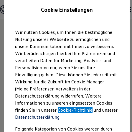
Modelle und Konfigurator
Cookie Einstellungen
Konfigurator
Modelle vergleichen
Konfiguration laden
Zum
Zum
Autosuche
Wir nutzen Cookies, um Ihnen die bestmögliche
Hauptinhalt
Footer
Elektroautos
springen
springen
Nutzung unserer Webseite zu ermöglichen und
ENERGY Sondermodelle
Nutzfahrzeuge
unsere Kommunikation mit Ihnen zu verbessern.
Jacobs automobile
SUV und CUV
Wir berücksichtigen hierbei Ihre Präferenzen und
Familienautos
verarbeiten Daten für Marketing, Analytics und
Kombis
GmbH | Impressum
Kompaktwagen
Personalisierung nur, wenn Sie uns Ihre
Sportwagen
Einwilligung geben. Diese können Sie jederzeit mit
& Rechtliches
Schnell verfügbare Fahrzeuge
Angebote und Produkte
Wirkung für die Zukunft im Cookie Manager
Aktuelle Angebote
(Meine Präferenzen verwalten) in der
E-Auto-Förderung
Hier finden Sie Informationen über uns
Datenschutzerklärung widerrufen. Weitere
Volkswagen Marktplatz
Informationen zu unseren eingesetzten Cookies
Die ENERGY Sondermodelle
(Jacobs automobile GmbH) als
Junge Gebrauchtwagen und Gebrauchtwagen
finden Sie in unserer
Cookie-Richtlinie
und unserer
verantwortlichen Anbieter von Inhalten
Volkswagen Zertifizierte Gebrauchtwagen
Datenschutzerklärung
.
und Angeboten, die auf dieser Website
Elektromobilität bei Gebrauchtwagen
Zubehör- und Serviceangebote
speziell aufgeführt sind.
Folgende Kategorien von Cookies werden durch
Saisonangebote