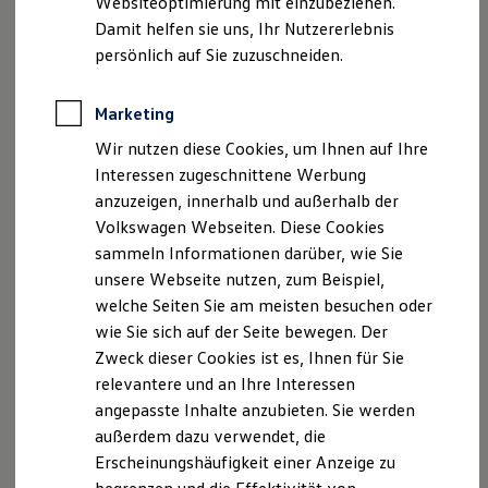
Websiteoptimierung mit einzubeziehen.
Elektrofahrzeugkonzepte
Universalschlichtungsstelle des Bundes am Zentrum
Damit helfen sie uns, Ihr Nutzererlebnis
ID. EVERY1
für Schlichtung e.V. Straßburger Str. 8; 77694 Kehl;
Reichweite
persönlich auf Sie zuzuschneiden.
Reichweite der ID. Modelle
Telefon: +49 785179579 40; Telefax: +49 7851
Reichweite im Winter
79579 41; Internet:
www.verbraucher-schlichter.de
;
Rekuperation
Marketing
E-Mail:
Laden
mail@verbraucher-schlichter.de
.
Wir nutzen diese Cookies, um Ihnen auf Ihre
Laden unterwegs
Laden Zuhause
Interessen zugeschnittene Werbung
Geschäftsführer: Daniel Jacobs, Matthias Schütz
Ladestationen finden
anzuzeigen, innerhalb und außerhalb der
Anschrift: Eschweiler Straße 58-62, 52222 Stolberg
Ladezeitensimulator
Volkswagen Webseiten. Diese Cookies
Batterie
Telefon: 02402-999000-0
Sicherheit
sammeln Informationen darüber, wie Sie
Telefax: 02402-999000-77
Garantie und Lebensdauer
unsere Webseite nutzen, zum Beispiel,
E-Mail:
info@jacobs-gruppe.de
Nachhaltigkeit
welche Seiten Sie am meisten besuchen oder
Technologie
Kosten und Kauf
Datenschutzbeauftragter:
wie Sie sich auf der Seite bewegen. Der
Verbrauchskosten
Dipl. Inf. (FH) Tim Prinz
Zweck dieser Cookies ist es, Ihnen für Sie
Kaufoptionen
Datenschutz Prinz GmbH
relevantere und an Ihre Interessen
E-Auto-Förderung
Software und Konnektivität
Industriestr. 10
angepasste Inhalte anzubieten. Sie werden
Die ID. Software 6
91154 Roth
außerdem dazu verwendet, die
ID. Software Versionen und Updates
Telefon: +49 (0) 9122 693 73 02
Erscheinungshäufigkeit einer Anzeige zu
Digitale Extras
Schnittstellen zu Ihrem ID.
info@datenschutz-prinz.de