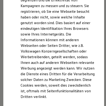
begrenzen und die Effektivität von
Hybridautos
Kampagnen zu messen und zu steuern. Sie
Marke und Erlebnis
registrieren, ob Sie eine Webseite besucht
Volkswagen R und R Experience
R-Modelle
haben oder nicht, sowie welche Inhalte
Datenschutzerklärung
R Experience
genutzt worden sind. Dies basiert auf einer
Driving Experience
eindeutigen Identifikation Ihres Browsers
Volkswagen entdecken
1. Geltungsbereich und Gegenstand der
Werkbesichtigung
sowie Ihres Internetgeräts. Die
Datenschutzerklärung
Factory visit
Informationen können mit anderen
Lifestyle Shop
Webseiten oder Seiten Dritter, wie z.B.
T-Roc Kollektion
Gegenstand dieser Datenschutzerklärung ist die
Golf Kollektion
Volkswagen Konzerngesellschaften oder
Information darüber, welche personenbezogenen
ID. Kollektion
Werbetreibenden, geteilt werden, sodass
Volkswagen Kollektion
Daten über die Website, abrufbar unter jacobs-
Ihnen auch auf anderen Webseiten relevante
R-Kollektion
gruppe.de, erhoben und zu welchem Zweck diese
GTI Kollektion
Werbung angezeigt werden kann. Wir nutzen
verarbeitet werden. Soweit auf andere Seiten verlinkt
Fußball Drop
die Dienste eines Dritten für die Verarbeitung
we drive football
wird, haben wir weder Einfluss noch Kontrolle auf die
solcher Daten zu Marketing Zwecken. Diese
#wedriveproud
verlinkten Inhalte und die dortigen
Besitzer und Service
Cookies werden, soweit dies zweckdienlich
Datenschutzbestimmungen. Wir empfehlen, die
myVolkswagen
ist, oftmals mit Seitenfunktionalitäten von
Software Updates
Datenschutzerklärungen auf den Webseiten zu
Dritten verlinkt.
Service und Ersatzteile
prüfen, um feststellen zu können, ob und in welchem
Inspektion und HU/AU
Umfang personenbezogene Daten erhoben,
Reparaturen und Checks