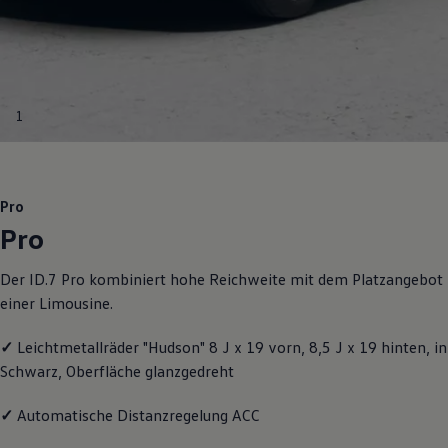
Motorenöl und Flüssigkeiten
Räder und Reifen
Pannen- und Unfallhilfe
Economy Service
Volkswagen Teile
Zubehör
1
Modellspezifisches Zubehör
Schutz und Pflege
Transport
Entertainment und Elektronik
Individualisieren
Pro
Wallbox und Ladekabel
Pro
Digitale Extras
Dienste für Ihr Modell finden
Volkswagen Apps, Login und Shop
Der ID.7 Pro kombiniert hohe Reichweite mit dem Platzangebot
Handy und Fahrzeug verbinden
einer Limousine.
Updates für Software, Karten und Radio
Über Ihr Auto
Vorgängermodelle
✓
Leichtmetallräder "Hudson" 8 J x 19 vorn, 8,5 J x 19 hinten, in
Kundeninformationen
Schwarz, Oberfläche glanzgedreht
Volkswagen Kundenbetreuung
Warn- und Kontrollleuchten
Assistenzsysteme
✓
Automatische Distanzregelung ACC
Digitale Betriebsanleitung
Live Beratung