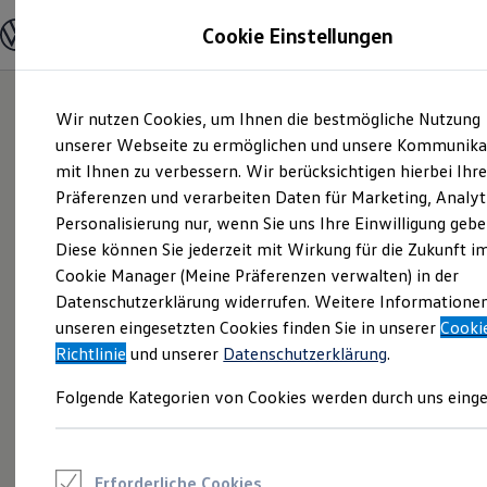
Modelle und Konfigurator
Cookie Einstellungen
Konfigurator
Modelle vergleichen
Konfiguration laden
Zum
Zum
Autosuche
Wir nutzen Cookies, um Ihnen die bestmögliche Nutzung
Hauptinhalt
Footer
Elektroautos
springen
springen
unserer Webseite zu ermöglichen und unsere Kommunika
ENERGY Sondermodelle
Nutzfahrzeuge
mit Ihnen zu verbessern. Wir berücksichtigen hierbei Ihr
SUV und CUV
Präferenzen und verarbeiten Daten für Marketing, Analyt
Familienautos
Personalisierung nur, wenn Sie uns Ihre Einwilligung gebe
Kombis
Kompaktwagen
Diese können Sie jederzeit mit Wirkung für die Zukunft i
Sportwagen
Cookie Manager (Meine Präferenzen verwalten) in der
Schnell verfügbare Fahrzeuge
Angebote und Produkte
Datenschutzerklärung widerrufen. Weitere Informatione
Aktuelle Angebote
unseren eingesetzten Cookies finden Sie in unserer
Cooki
E-Auto-Förderung
Richtlinie
und unserer
Datenschutzerklärung
.
Volkswagen Marktplatz
Die ENERGY Sondermodelle
Folgende Kategorien von Cookies werden durch uns einge
Junge Gebrauchtwagen und Gebrauchtwagen
Volkswagen Zertifizierte Gebrauchtwagen
Elektromobilität bei Gebrauchtwagen
Zubehör- und Serviceangebote
Saisonangebote
Erforderliche Cookies