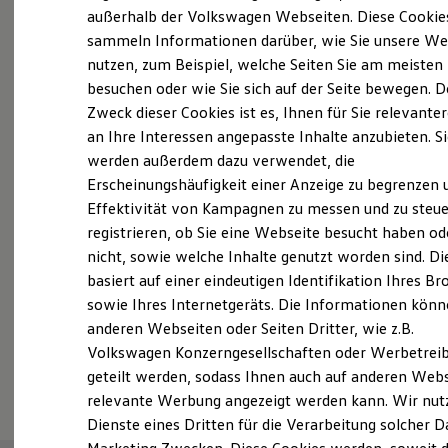
Elektrofahrzeugkonzepte
außerhalb der Volkswagen Webseiten. Diese Cookie
Probefahrt vereinbaren
ID. EVERY1
sammeln Informationen darüber, wie Sie unsere We
Reichweite
nutzen, zum Beispiel, welche Seiten Sie am meisten
Reichweite der ID. Modelle
Reichweite im Winter
besuchen oder wie Sie sich auf der Seite bewegen. D
Rekuperation
Zweck dieser Cookies ist es, Ihnen für Sie relevante
Laden
an Ihre Interessen angepasste Inhalte anzubieten. S
Fahrzeugangebot anfordern
Laden unterwegs
Laden Zuhause
werden außerdem dazu verwendet, die
Ladestationen finden
Erscheinungshäufigkeit einer Anzeige zu begrenzen 
Ladezeitensimulator
Effektivität von Kampagnen zu messen und zu steue
Batterie
Sicherheit
registrieren, ob Sie eine Webseite besucht haben od
Garantie und Lebensdauer
Servicetermin buchen
nicht, sowie welche Inhalte genutzt worden sind. Di
Nachhaltigkeit
basiert auf einer eindeutigen Identifikation Ihres B
Technologie
Kosten und Kauf
sowie Ihres Internetgeräts. Die Informationen kön
Verbrauchskosten
anderen Webseiten oder Seiten Dritter, wie z.B.
Kaufoptionen
Volkswagen Konzerngesellschaften oder Werbetrei
E-Auto-Förderung
Serviceanfrage stellen
Software und Konnektivität
geteilt werden, sodass Ihnen auch auf anderen Web
Die ID. Software 6
relevante Werbung angezeigt werden kann. Wir nut
ID. Software Versionen und Updates
Dienste eines Dritten für die Verarbeitung solcher D
Digitale Extras
Schnittstellen zu Ihrem ID.