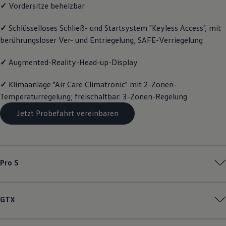
✓
Vordersitze beheizbar
Magazin
Lifestyle
Transport
✓
Schlüsselloses Schließ- und Startsystem "Keyless Access", mit
Familie
berührungsloser Ver- und Entriegelung, SAFE-Verriegelung
Elektromobilität
Volkswagen R
✓
Augmented-Reality-Head-up-Display
Pannen- und Unfallhilfe
Volkswagen Kundenbetreuung
✓
Klimaanlage "Air Care Climatronic" mit 2-Zonen-
Temperaturregelung; freischaltbar: 3-Zonen-Regelung
Jetzt Probefahrt vereinbaren
Pro S
GTX