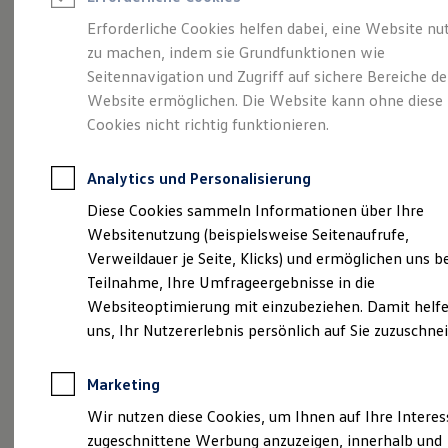
Reifenpakete
Leasing
Erforderliche Cookies helfen dabei, eine Website nu
Leasing-Angebote
zu machen, indem sie Grundfunktionen wie
Größer. Entspannter.
Gebrauchtwagen Leasing
Seitennavigation und Zugriff auf sichere Bereiche de
Junge Gebrauchtwagen-Leasing
Elektroauto Leasing
Website ermöglichen. Die Website kann ohne diese
Reichweiter.
Der ID.7.
Kleinwagen-Leasing
Cookies nicht richtig funktionieren.
Leasing ohne Anzahlung
Finanzierung
Autokredit mit Schlussrate
Analytics und Personalisierung
Versicherungen und Garantien
Kfz-Versicherung
Diese Cookies sammeln Informationen über Ihre
Restschuldversicherungen
Websitenutzung (beispielsweise Seitenaufrufe,
Garantien
Verweildauer je Seite, Klicks) und ermöglichen uns b
Wartungsverträge
Geschäftskunden
Teilnahme, Ihre Umfrageergebnisse in die
Professional Class bei Volkswagen
Websiteoptimierung mit einzubeziehen. Damit helfe
Großkunden
uns, Ihr Nutzererlebnis persönlich auf Sie zuzuschne
Behörden
(
Impressum & Rechtliches
)
Direktkunden
Sonderfahrzeuge
Marketing
Anpfiff zum Gewinn
Elektromobilität
Wir nutzen diese Cookies, um Ihnen auf Ihre Intere
Elektroautos
zugeschnittene Werbung anzuzeigen, innerhalb und
ID. Tutorials