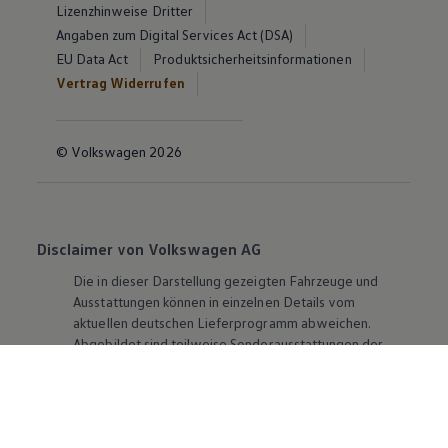
Lizenzhinweise Dritter
Angaben zum Digital Services Act (DSA)
EU Data Act
Produktsicherheitsinformationen
Vertrag Widerrufen
© Volkswagen 2026
Disclaimer von Volkswagen AG
Die in dieser Darstellung gezeigten Fahrzeuge und
Ausstattungen können in einzelnen Details vom
aktuellen deutschen Lieferprogramm abweichen.
Abgebildet sind teilweise Sonderausstattungen der
Fahrzeuge gegen Mehrpreis.
Bitte beachten Sie auch unseren Konfigurator für eine
Übersicht der aktuell verfügbaren Modelle und
Ausstattungen.