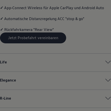
Magazin
✓
App‑Connect
Wireless für Apple
CarPlay
und
Android
Auto
Lifestyle
Transport
Familie
✓
Automatische Distanzregelung ACC "stop & go"
Elektromobilität
Volkswagen R
✓
Rückfahrkamera "Rear View"
Pannen- und Unfallhilfe
Volkswagen Kundenbetreuung
Jetzt Probefahrt vereinbaren
Life
Elegance
R‑Line