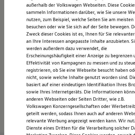
Elektrofahrzeugkonzepte
außerhalb der Volkswagen Webseiten. Diese Cookie
Probefahrt vereinbaren
ID. EVERY1
sammeln Informationen darüber, wie Sie unsere We
Reichweite
nutzen, zum Beispiel, welche Seiten Sie am meisten
Reichweite der ID. Modelle
Reichweite im Winter
besuchen oder wie Sie sich auf der Seite bewegen. D
Rekuperation
Zweck dieser Cookies ist es, Ihnen für Sie relevante
Laden
an Ihre Interessen angepasste Inhalte anzubieten. S
Fahrzeugangebot anfordern
Laden unterwegs
Laden Zuhause
werden außerdem dazu verwendet, die
Ladestationen finden
Erscheinungshäufigkeit einer Anzeige zu begrenzen 
Ladezeitensimulator
Effektivität von Kampagnen zu messen und zu steue
Batterie
Sicherheit
registrieren, ob Sie eine Webseite besucht haben od
Garantie und Lebensdauer
Servicetermin buchen
nicht, sowie welche Inhalte genutzt worden sind. Di
Nachhaltigkeit
basiert auf einer eindeutigen Identifikation Ihres B
Technologie
Kosten und Kauf
sowie Ihres Internetgeräts. Die Informationen kön
Verbrauchskosten
anderen Webseiten oder Seiten Dritter, wie z.B.
Kaufoptionen
Volkswagen Konzerngesellschaften oder Werbetrei
E-Auto-Förderung
Serviceanfrage stellen
Software und Konnektivität
geteilt werden, sodass Ihnen auch auf anderen Web
Die ID. Software 6
relevante Werbung angezeigt werden kann. Wir nut
ID. Software Versionen und Updates
Dienste eines Dritten für die Verarbeitung solcher D
Digitale Extras
Schnittstellen zu Ihrem ID.