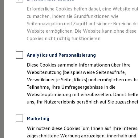
Reifenpakete
Leasing
Erforderliche Cookies helfen dabei, eine Website nu
Leasing-Angebote
zu machen, indem sie Grundfunktionen wie
Abenteuer Leben.
Der
Gebrauchtwagen Leasing
Seitennavigation und Zugriff auf sichere Bereiche de
Junge Gebrauchtwagen-Leasing
Elektroauto Leasing
Website ermöglichen. Die Website kann ohne diese
Tiguan.
Kleinwagen-Leasing
Cookies nicht richtig funktionieren.
Leasing ohne Anzahlung
Finanzierung
Autokredit mit Schlussrate
Analytics und Personalisierung
Versicherungen und Garantien
Kfz-Versicherung
Diese Cookies sammeln Informationen über Ihre
Restschuldversicherungen
Websitenutzung (beispielsweise Seitenaufrufe,
Garantien
Verweildauer je Seite, Klicks) und ermöglichen uns b
Wartungsverträge
Geschäftskunden
Teilnahme, Ihre Umfrageergebnisse in die
Professional Class bei Volkswagen
Websiteoptimierung mit einzubeziehen. Damit helfe
Großkunden
uns, Ihr Nutzererlebnis persönlich auf Sie zuzuschne
Behörden
(
Impressum & Rechtliches
)
Direktkunden
Sonderfahrzeuge
Marketing
Anpfiff zum Gewinn
Elektromobilität
Wir nutzen diese Cookies, um Ihnen auf Ihre Intere
Elektroautos
zugeschnittene Werbung anzuzeigen, innerhalb und
ID. Tutorials