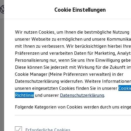
Modelle und Konfigurator
Cookie Einstellungen
Konfigurator
Modelle vergleichen
Konfiguration laden
Zum
Zum
Autosuche
Wir nutzen Cookies, um Ihnen die bestmögliche Nutzung
Hauptinhalt
Footer
Elektroautos
springen
springen
unserer Webseite zu ermöglichen und unsere Kommunika
ENERGY Sondermodelle
Nutzfahrzeuge
mit Ihnen zu verbessern. Wir berücksichtigen hierbei Ihr
SUV und CUV
Präferenzen und verarbeiten Daten für Marketing, Analyt
Familienautos
Personalisierung nur, wenn Sie uns Ihre Einwilligung gebe
Kombis
Kompaktwagen
Diese können Sie jederzeit mit Wirkung für die Zukunft i
Sportwagen
Cookie Manager (Meine Präferenzen verwalten) in der
Schnell verfügbare Fahrzeuge
Angebote und Produkte
Datenschutzerklärung widerrufen. Weitere Informatione
Aktuelle Angebote
unseren eingesetzten Cookies finden Sie in unserer
Cooki
E-Auto-Förderung
Richtlinie
und unserer
Datenschutzerklärung
.
Volkswagen Marktplatz
Die ENERGY Sondermodelle
Folgende Kategorien von Cookies werden durch uns einge
Junge Gebrauchtwagen und Gebrauchtwagen
Volkswagen Zertifizierte Gebrauchtwagen
Elektromobilität bei Gebrauchtwagen
Zubehör- und Serviceangebote
Saisonangebote
Erforderliche Cookies