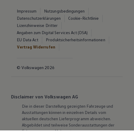
Impressum
Nutzungsbedingungen
Datenschutzerklärungen
Cookie-Richtlinie
Lizenzhinweise Dritter
Angaben zum Digital Services Act (DSA)
EU Data Act
Produktsicherheitsinformationen
Vertrag Widerrufen
© Volkswagen 2026
Disclaimer von Volkswagen AG
Die in dieser Darstellung gezeigten Fahrzeuge und
Ausstattungen können in einzelnen Details vom
aktuellen deutschen Lieferprogramm abweichen.
Abgebildet sind teilweise Sonderausstattungen der
Fahrzeuge gegen Mehrpreis.