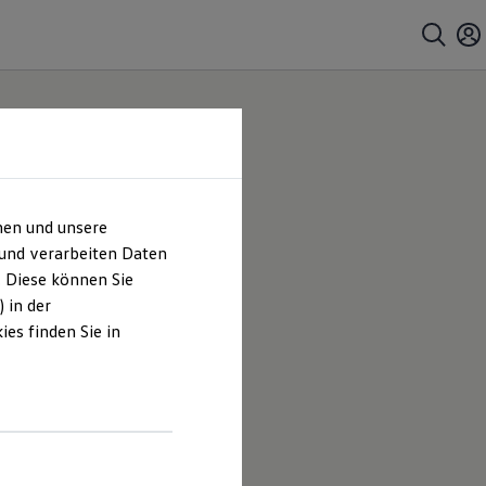
hen und unsere
 und verarbeiten Daten
. Diese können Sie
 in der
es finden Sie in