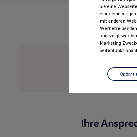
Elektrofahrzeugkonzepte
Sie eine Webseite
ID. EVERY1
einer eindeutigen
Reichweite
Reichweite der ID. Modelle
mit anderen Webse
Reichweite im Winter
Werbetreibenden,
Rekuperation
angezeigt werden 
Laden
Laden unterwegs
Marketing Zwecken
Laden Zuhause
Seitenfunktionali
Ladestationen finden
Ladezeitensimulator
Batterie
Sicherheit
Optional
Garantie und Lebensdauer
Probefahrt vereinbaren
Nachhaltigkeit
Technologie
Kosten und Kauf
Verbrauchskosten
Kaufoptionen
E-Auto-Förderung
Software und Konnektivität
Die ID. Software 6
Ihre Anspre
ID. Software Versionen und Updates
Digitale Extras
Schnittstellen zu Ihrem ID.