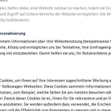
okies
kies helfen dabei, eine Website nutzbar zu machen, indem sie G
und Zugriff auf sichere Bereiche der Website ermöglichen. Die W
tig funktionieren.
rsonalisierung
mmeln Informationen über Ihre Websitenutzung (beispielsweise S
eite, Klicks) und ermöglichen uns bei Teilnahme, Ihre Umfrageerge
g mit einzubeziehen. Damit helfen sie uns, Ihr Nutzererlebnis pe
Gepflegt, geprüft und für gut
befunden.
Volkswagen
Zertifizierte Gebrauchtwagen.
Cookies, um Ihnen auf Ihre Interessen zugeschnittene Werbung a
r Volkswagen Webseiten. Diese Cookies sammeln Informationen 
utzen, zum Beispiel, welche Seiten Sie am meisten besuchen oder
Details ansehen
r Zweck dieser Cookies ist es, Ihnen für Sie relevantere und an I
e anzubieten. Sie werden außerdem dazu verwendet, die Erschein
zen und die Effektivität von Kampagnen zu messen und zu steuern