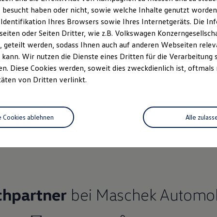
 besucht haben oder nicht, sowie welche Inhalte genutzt worden s
 Identifikation Ihres Browsers sowie Ihres Internetgeräts. Die 
iten oder Seiten Dritter, wie z.B. Volkswagen Konzerngesellsch
 geteilt werden, sodass Ihnen auch auf anderen Webseiten rel
Ihre
nächsten Schritt
kann. Wir nutzen die Dienste eines Dritten für die Verarbeitung 
. Diese Cookies werden, soweit dies zweckdienlich ist, oftmals
täten von Dritten verlinkt.
Fahrzeugangebot
e Cookies ablehnen
Alle zulass
Servi
anfordern
chpartner
bei Maschek Automo