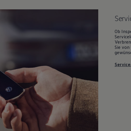
Servi
Ob Insp
Servicel
Verbrenn
Sie von 
gewüns
Service