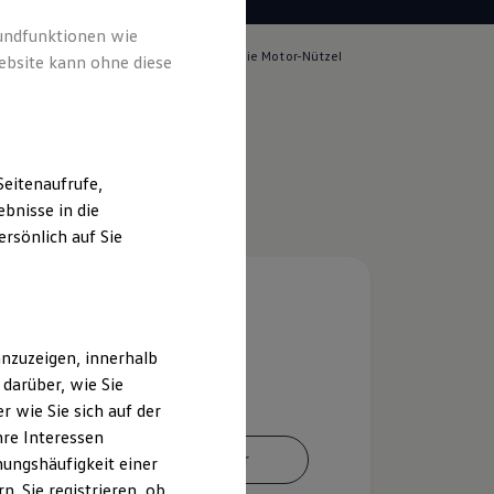
rundfunktionen wie
lich für die Inhalte auf dieser Seite ist die Motor-Nützel
ebsite kann ohne diese
s-GmbH
(
Impressum & Rechtliches
)
eitenaufrufe,
bnisse in die
rsönlich auf Sie
nzuzeigen, innerhalb
darüber, wie Sie
 wie Sie sich auf der
hre Interessen
Ansprechpartner
ungshäufigkeit einer
. Sie registrieren, ob