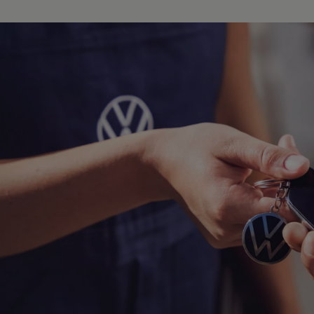
Hybridautos
Marke und Erlebnis
Volkswagen R und R Experience
R-Modelle
R Experience
Driving Experience
Volkswagen entdecken
Werkbesichtigung
Factory visit
Lifestyle Shop
T-Roc Kollektion
Golf Kollektion
ID. Kollektion
Volkswagen Kollektion
R-Kollektion
GTI Kollektion
Fußball Drop
we drive football
#wedriveproud
Besitzer und Service
myVolkswagen
Software Updates
Service und Ersatzteile
Inspektion und HU/AU
Reparaturen und Checks