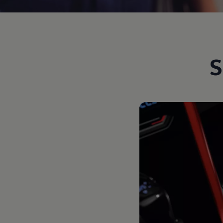
Motorenöl und Flüssigkeiten
Räder und Reifen
Pannen- und Unfallhilfe
Economy Service
Volkswagen Teile
Zubehör
S
Modellspezifisches Zubehör
Schutz und Pflege
Transport
Entertainment und Elektronik
Individualisieren
Wallbox und Ladekabel
Digitale Extras
Dienste für Ihr Modell finden
Volkswagen Apps, Login und Shop
Handy und Fahrzeug verbinden
Updates für Software, Karten und Radio
Über Ihr Auto
Vorgängermodelle
Kundeninformationen
Volkswagen Kundenbetreuung
Warn- und Kontrollleuchten
Assistenzsysteme
Digitale Betriebsanleitung
Live Beratung