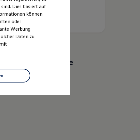
ind. Dies basiert auf
Informationen können
aften oder
evante Werbung
solcher Daten zu
 mit
Das sind unsere
Leistungen
en
Service