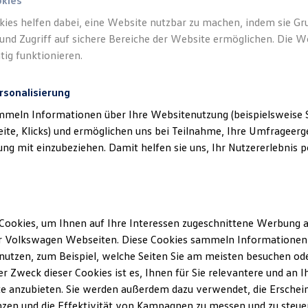
okies
kies helfen dabei, eine Website nutzbar zu machen, indem sie G
Verantwort
und Zugriff auf sichere Bereiche der Website ermöglichen. Die W
Vertrieb
tig funktionieren.
rsonalisierung
mmeln Informationen über Ihre Websitenutzung (beispielsweise S
eite, Klicks) und ermöglichen uns bei Teilnahme, Ihre Umfrageerge
g mit einzubeziehen. Damit helfen sie uns, Ihr Nutzererlebnis pe
Cookies, um Ihnen auf Ihre Interessen zugeschnittene Werbung a
Unsere Abteilungen
r Volkswagen Webseiten. Diese Cookies sammeln Informationen 
utzen, zum Beispiel, welche Seiten Sie am meisten besuchen oder
Montag
-
Freitag
07:00
-
18:00
Uhr
r Zweck dieser Cookies ist es, Ihnen für Sie relevantere und an I
Samstag
08:00
-
12:30
Uhr
g
e anzubieten. Sie werden außerdem dazu verwendet, die Erschein
Sonntag
Geschlossen
zen und die Effektivität von Kampagnen zu messen und zu steuern