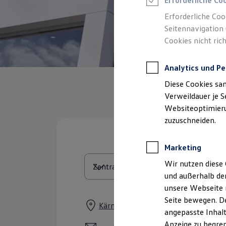
Erforderliche Co
Reifenpakete
Leasing
Erforderliche Coo
Leasing-Angebote
Seitennavigation 
Gebrauchtwagen Leasing
Cookies nicht rich
Junge Gebrauchtwagen-Leasing
Elektroauto Leasing
Kleinwagen-Leasing
Analytics und Pe
Leasing ohne Anzahlung
Finanzierung
Diese Cookies sa
Autokredit mit Schlussrate
Versicherungen und Garantien
Verweildauer je S
Kfz-Versicherung
Websiteoptimierun
Restschuldversicherungen
zuzuschneiden.
Garantien
Wartungsverträge
Geschäftskunden
Marketing
Professional Class bei Volkswagen
Großkunden
Wir nutzen diese 
Behörden
und außerhalb de
Direktkunden
Sonderfahrzeuge
unsere Webseite n
Anpfiff zum Gewinn
Seite bewegen. De
Elektromobilität
Kärntenstraße 9-11, 96052 Bamber
angepasste Inhalt
Elektroautos
ID. Tutorials
Anzeige zu begren