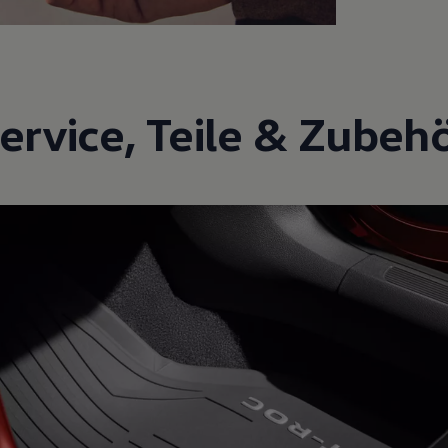
ervice
,
Teile
&
Zubeh