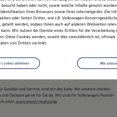
 besucht haben oder nicht, sowie welche Inhalte genutzt worden s
 Identifikation Ihres Browsers sowie Ihres Internetgeräts. Die 
iten oder Seiten Dritter, wie z.B. Volkswagen Konzerngesellsch
 geteilt werden, sodass Ihnen auch auf anderen Webseiten rel
kann. Wir nutzen die Dienste eines Dritten für die Verarbeitung 
. Diese Cookies werden, soweit dies zweckdienlich ist, oftmals
täten von Dritten verlinkt.
Autohausgruppe in Nordbayern
e Cookies ablehnen
Alle zulass
ür Qualität und Service rund um das Auto. Mit unseren starken
und Sachsen gerne für Sie da. Wir sind Ihr Volkswagen Partner
ch unter
www.motor-nuetzel.de