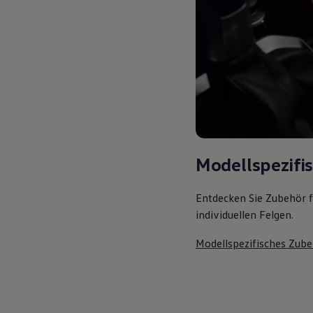
Magazin
Lifestyle
Transport
Familie
Elektromobilität
Volkswagen R
Pannen- und Unfallhilfe
Volkswagen Kundenbetreuung
Modellspezifi
Entdecken Sie Zubehör f
individuellen Felgen.
Modellspezifisches Zube