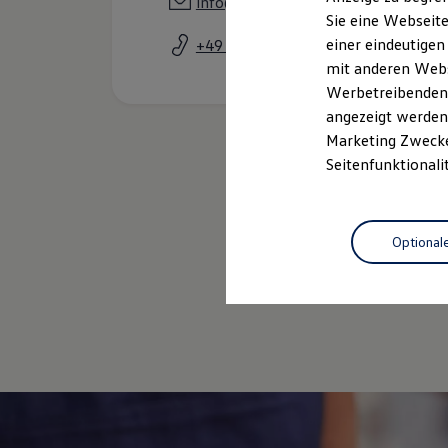
info@vw-hof.de
Elektrofahrzeugkonzepte
Sie eine Webseite
ID. EVERY1
einer eindeutigen
+49 9281 54022020
Reichweite
Reichweite der ID. Modelle
mit anderen Webse
Reichweite im Winter
Werbetreibenden,
Rekuperation
angezeigt werden 
Laden
Laden unterwegs
Marketing Zwecken
Laden Zuhause
Seitenfunktionali
Ladestationen finden
Ladezeitensimulator
Batterie
Sicherheit
Optional
Garantie und Lebensdauer
Nachhaltigkeit
Technologie
Kosten und Kauf
Verbrauchskosten
Kaufoptionen
E-Auto-Förderung
Software und Konnektivität
Die ID. Software 6
ID. Software Versionen und Updates
Digitale Extras
Schnittstellen zu Ihrem ID.