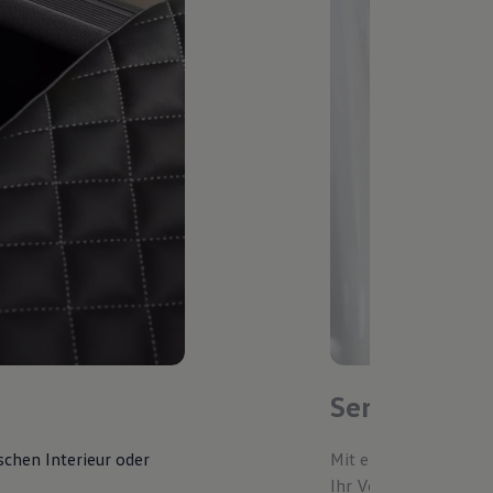
Service-Ter
schen Interieur oder
Mit einem bevorzugte
Ihr Volkswagen autom