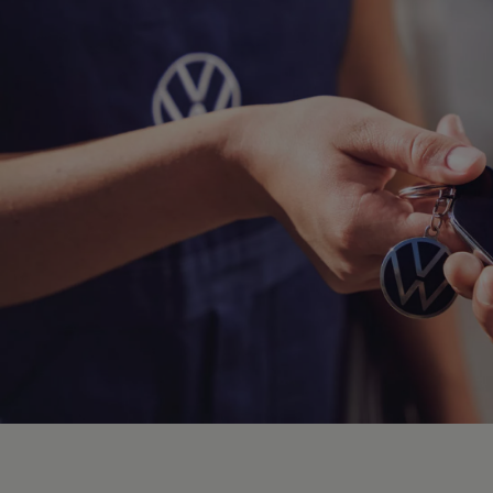
Hybridautos
Marke und Erlebnis
Volkswagen R und R Experience
R-Modelle
R Experience
Driving Experience
Volkswagen entdecken
Werkbesichtigung
Factory visit
Lifestyle Shop
T-Roc Kollektion
Golf Kollektion
ID. Kollektion
Volkswagen Kollektion
R-Kollektion
GTI Kollektion
Fußball Drop
we drive football
#wedriveproud
Besitzer und Service
myVolkswagen
Software Updates
Service und Ersatzteile
Inspektion und HU/AU
Reparaturen und Checks