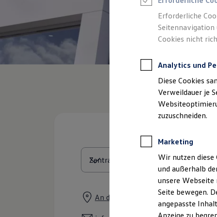
Erforderliche Co
Reifenpakete
Leasing
Erforderliche Coo
Leasing-Angebote
Seitennavigation 
Gebrauchtwagen Leasing
Cookies nicht rich
Junge Gebrauchtwagen-Leasing
Elektroauto Leasing
Kleinwagen-Leasing
Analytics und Pe
Leasing ohne Anzahlung
Finanzierung
Diese Cookies sa
Autokredit mit Schlussrate
Versicherungen und Garantien
Verweildauer je S
Kfz-Versicherung
Websiteoptimierun
Restschuldversicherungen
zuzuschneiden.
Garantien
Wartungsverträge
Geschäftskunden
Marketing
Professional Class bei Volkswagen
Großkunden
Wir nutzen diese 
Behörden
und außerhalb de
Direktkunden
Sonderfahrzeuge
unsere Webseite n
Anpfiff zum Gewinn
Seite bewegen. De
Elektromobilität
An den Mühlwiesen 3, 95032 Hof
angepasste Inhalt
Elektroautos
ID. Tutorials
Anzeige zu begren