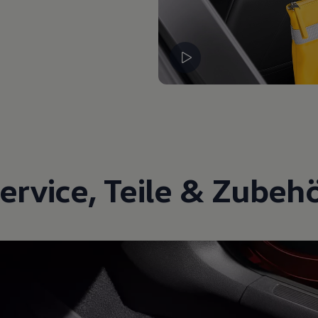
ervice
,
Teile
&
Zubeh