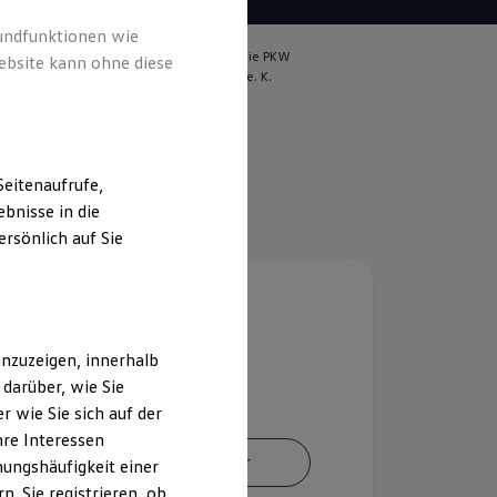
rundfunktionen wie
lich für die Inhalte auf dieser Seite ist die PKW
ebsite kann ohne diese
ntrum Hochfranken Hans-Werner Leidel e. K.
m & Rechtliches
)
eitenaufrufe,
bnisse in die
rsönlich auf Sie
nzuzeigen, innerhalb
darüber, wie Sie
 wie Sie sich auf der
hre Interessen
Ansprechpartner
ungshäufigkeit einer
. Sie registrieren, ob