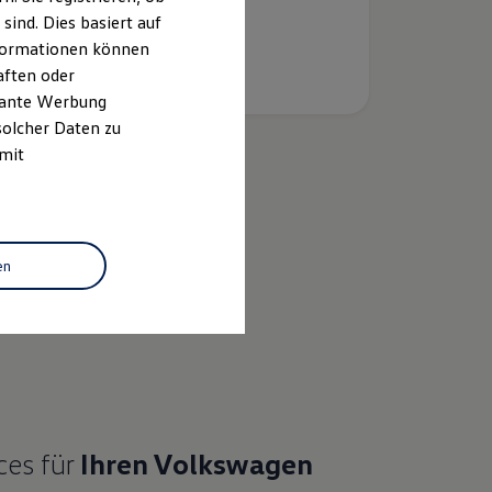
ind. Dies basiert auf
Informationen können
aften oder
evante Werbung
solcher Daten zu
 mit
k
en
ces für
Ihren
Volkswagen