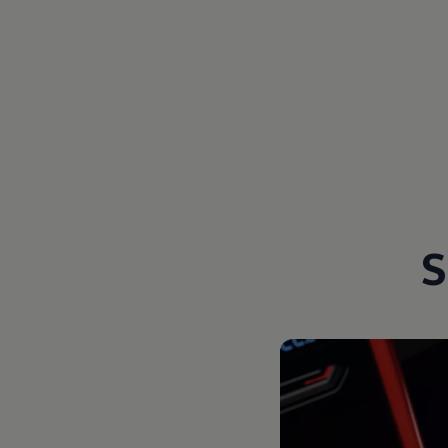
Magazin
Lifestyle
Transport
Familie
Elektromobilität
Volkswagen R
Pannen- und Unfallhilfe
Volkswagen Kundenbetreuung
S