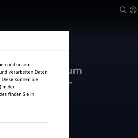
hen und unsere
 Servicezentrum
 und verarbeiten Daten
hfranken Hans-
. Diese können Sie
 in der
ner Leidel
es finden Sie in
5
|
5 Bewertungen