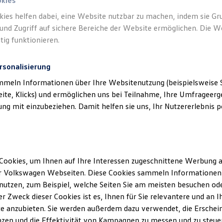
okies
kies helfen dabei, eine Website nutzbar zu machen, indem sie G
Verantwort
und Zugriff auf sichere Bereiche der Website ermöglichen. Die W
Serviceze
tig funktionieren.
(
Impressu
rsonalisierung
mmeln Informationen über Ihre Websitenutzung (beispielsweise S
eite, Klicks) und ermöglichen uns bei Teilnahme, Ihre Umfrageerge
g mit einzubeziehen. Damit helfen sie uns, Ihr Nutzererlebnis pe
Cookies, um Ihnen auf Ihre Interessen zugeschnittene Werbung a
Unsere Abteilungen
r Volkswagen Webseiten. Diese Cookies sammeln Informationen 
utzen, zum Beispiel, welche Seiten Sie am meisten besuchen oder
Montag
-
Freitag
07:00
-
17:00
Uhr
r Zweck dieser Cookies ist es, Ihnen für Sie relevantere und an I
Samstag
Geschlossen
e anzubieten. Sie werden außerdem dazu verwendet, die Erschein
Sonntag
Geschlossen
zen und die Effektivität von Kampagnen zu messen und zu steuern