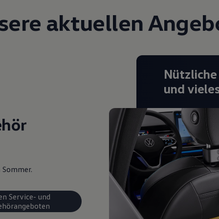
sere aktuellen Angeb
Nützliche
und viele
ehör
en Sommer.
en Service- und
ehörangeboten