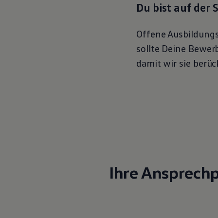
Du bist auf der
Hybridautos
Marke und Erlebnis
Volkswagen R und R Experience
R-Modelle
Offene Ausbildungs
R Experience
sollte Deine Bewer
Driving Experience
Volkswagen entdecken
damit wir sie berü
Werkbesichtigung
Factory visit
Lifestyle Shop
T-Roc Kollektion
Golf Kollektion
ID. Kollektion
Volkswagen Kollektion
R-Kollektion
GTI Kollektion
Fußball Drop
we drive football
#wedriveproud
Ihre Ansprech
Besitzer und Service
myVolkswagen
Software Updates
Service und Ersatzteile
Inspektion und HU/AU
Reparaturen und Checks