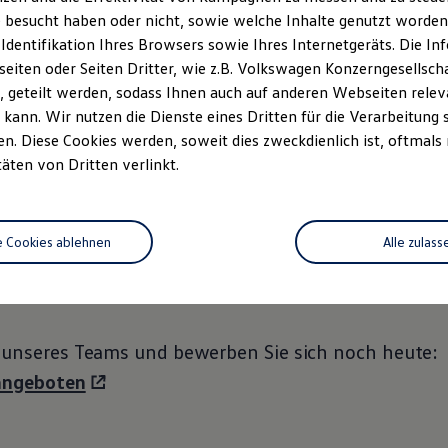
 besucht haben oder nicht, sowie welche Inhalte genutzt worden s
artenzlingen. Über 360 Mitarbeiter sorgen mit Ko
 Identifikation Ihres Browsers sowie Ihres Internetgeräts. Die 
nsere Kunden wohlfühlen.
iten oder Seiten Dritter, wie z.B. Volkswagen Konzerngesellsch
 geteilt werden, sodass Ihnen auch auf anderen Webseiten rel
ile ist eines der sieben ältesten Autohäuser in Deu
kann. Wir nutzen die Dienste eines Dritten für die Verarbeitung 
unsere Kunden da und seit dem ersten Tag sind wir 
. Diese Cookies werden, soweit dies zweckdienlich ist, oftmals
täten von Dritten verlinkt.
ird auch in Zukunft so bleiben. Unsere lange Gesch
in durchgängig solides und seriöses Wirtschaften i
undlage ist, allen Stürmen, die die letzten 114 Jahr
e Cookies ablehnen
Alle zulass
en. Werte wie Ehrlichkeit, Menschlichkeit, Seriositä
g und Fachkompetenz waren immer festgeschrieben.
l unseres Teams und bewerben Sie sich noch heute:
nangeboten