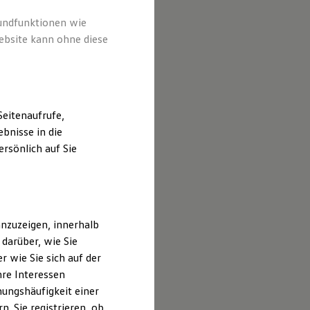
rundfunktionen wie
ebsite kann ohne diese
eitenaufrufe,
bnisse in die
rsönlich auf Sie
nzuzeigen, innerhalb
darüber, wie Sie
 wie Sie sich auf der
hre Interessen
ungshäufigkeit einer
hheim/Teck,
. Sie registrieren, ob