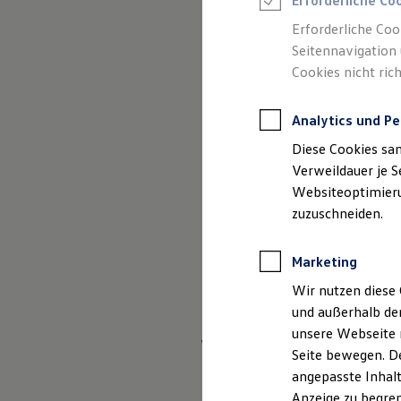
Erforderliche Co
Reifenpakete
Leasing
Erforderliche Coo
Leasing-Angebote
Seitennavigation 
Gebrauchtwagen Leasing
Cookies nicht rich
Junge Gebrauchtwagen-Leasing
Elektroauto Leasing
Kleinwagen-Leasing
Analytics und Pe
Leasing ohne Anzahlung
Finanzierung
Diese Cookies sa
Autokredit mit Schlussrate
Versicherungen und Garantien
Verweildauer je S
Kfz-Versicherung
Websiteoptimierun
Restschuldversicherungen
zuzuschneiden.
Garantien
Wartungsverträge
Geschäftskunden
Marketing
Professional Class bei Volkswagen
Großkunden
Wir nutzen diese 
Behörden
und außerhalb de
Direktkunden
Sonderfahrzeuge
unsere Webseite n
Wer wir sind?
Anpfiff zum Gewinn
Seite bewegen. De
Elektromobilität
angepasste Inhalt
Elektroautos
ID. Tutorials
Wir sind eine Auto
Anzeige zu begren