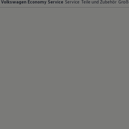
Volkswagen Economy Service
Service
Teile und Zubehör
Groß
Motorenöl und Flüssigkeiten
Räder und Reifen
Pannen- und Unfallhilfe
Economy Service
Volkswagen Teile
Zubehör
Modellspezifisches Zubehör
Schutz und Pflege
Transport
Entertainment und Elektronik
Individualisieren
Wallbox und Ladekabel
Digitale Extras
Dienste für Ihr Modell finden
Volkswagen Apps, Login und Shop
Handy und Fahrzeug verbinden
Updates für Software, Karten und Radio
Über Ihr Auto
Vorgängermodelle
Kundeninformationen
Volkswagen Kundenbetreuung
Warn- und Kontrollleuchten
Assistenzsysteme
Digitale Betriebsanleitung
Live Beratung