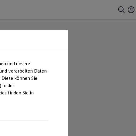
hen und unsere
 und verarbeiten Daten
. Diese können Sie
 in der
es finden Sie in