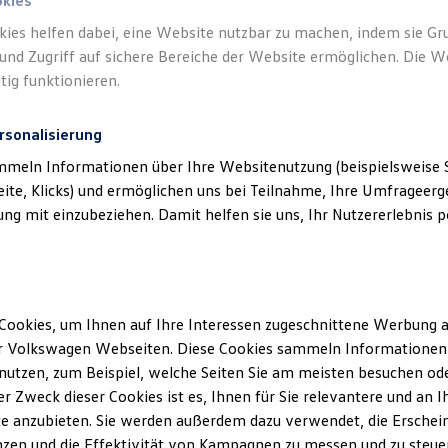
okies
kies helfen dabei, eine Website nutzbar zu machen, indem sie G
und Zugriff auf sichere Bereiche der Website ermöglichen. Die W
tig funktionieren.
rsonalisierung
mmeln Informationen über Ihre Websitenutzung (beispielsweise S
eite, Klicks) und ermöglichen uns bei Teilnahme, Ihre Umfrageerge
g mit einzubeziehen. Damit helfen sie uns, Ihr Nutzererlebnis pe
Cookies, um Ihnen auf Ihre Interessen zugeschnittene Werbung a
r Volkswagen Webseiten. Diese Cookies sammeln Informationen 
utzen, zum Beispiel, welche Seiten Sie am meisten besuchen oder
r Zweck dieser Cookies ist es, Ihnen für Sie relevantere und an I
e anzubieten. Sie werden außerdem dazu verwendet, die Erschein
mobilhandelsgruppe mit elf Betriebsstätten in Kirc
zen und die Effektivität von Kampagnen zu messen und zu steuern