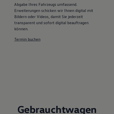
Abgabe Ihres Fahrzeugs umfassend.
Magazin
Lifestyle
Erweiterungen schicken wir Ihnen digital mit
Transport
Bildern oder Videos, damit Sie jederzeit
Familie
transparent und sofort digital beauftragen
Elektromobilität
Volkswagen R
können.
Pannen- und Unfallhilfe
Volkswagen Kundenbetreuung
Termin buchen
Gebrauchtwagen