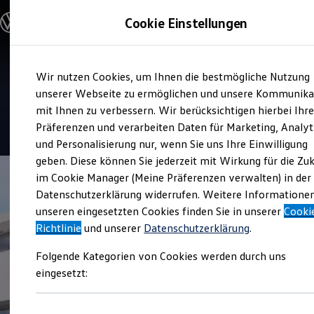
Modelle und Konfigurator
Cookie Einstellungen
Konfigurator
Modelle vergleichen
Konfiguration laden
Zum
Zum
Autosuche
Service
Wir nutzen Cookies, um Ihnen die bestmögliche Nutzung
Hauptinhalt
Footer
Elektroautos
Reichert Automobile
springen
springen
unserer Webseite zu ermöglichen und unsere Kommunika
ENERGY Sondermodelle
Nutzfahrzeuge
mit Ihnen zu verbessern. Wir berücksichtigen hierbei Ihr
SUV und CUV
4.5
|
15 Bewertungen
Präferenzen und verarbeiten Daten für Marketing, Analyt
Familienautos
und Personalisierung nur, wenn Sie uns Ihre Einwilligung
Kombis
Kompaktwagen
geben. Diese können Sie jederzeit mit Wirkung für die Zu
Sportwagen
im Cookie Manager (Meine Präferenzen verwalten) in der
Schnell verfügbare Fahrzeuge
Angebote und Produkte
Datenschutzerklärung widerrufen. Weitere Informatione
Aktuelle Angebote
unseren eingesetzten Cookies finden Sie in unserer
Cooki
E-Auto-Förderung
Richtlinie
und unserer
Datenschutzerklärung
.
Volkswagen Marktplatz
Die ENERGY Sondermodelle
Folgende Kategorien von Cookies werden durch uns
Junge Gebrauchtwagen und Gebrauchtwagen
Volkswagen Zertifizierte Gebrauchtwagen
eingesetzt:
Elektromobilität bei Gebrauchtwagen
Zubehör- und Serviceangebote
Saisonangebote