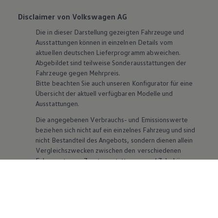
Disclaimer von Volkswagen AG
Die in dieser Darstellung gezeigten Fahrzeuge und
Ausstattungen können in einzelnen Details vom
aktuellen deutschen Lieferprogramm abweichen.
Abgebildet sind teilweise Sonderausstattungen der
Fahrzeuge gegen Mehrpreis.
Bitte beachten Sie auch unseren Konfigurator für eine
Übersicht der aktuell verfügbaren Modelle und
Ausstattungen.
Die angegebenen Verbrauchs- und Emissionswerte
beziehen sich nicht auf ein einzelnes Fahrzeug und sind
nicht Bestandteil des Angebots, sondern dienen allein
Vergleichszwecken zwischen den verschiedenen
Fahrzeugtypen. Zusatzausstattungen und
Zubehör
(Anbauteile, Reifenformat usw.) können relevante
Fahrzeugparameter, wie
z. B.
Gewicht, Rollwiderstand
und Aerodynamik verändern und neben Witterungs-
und Verkehrsbedingungen sowie dem individuellen
Fahrverhalten den Kraftstoffverbrauch, den