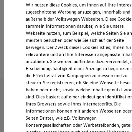
Samstag
09:00
-
13:00
Uhr
Elektrofahrzeugkonzepte
Wir nutzen diese Cookies, um Ihnen auf Ihre Intere
ID. EVERY1
Sonntag
Geschlossen
zugeschnittene Werbung anzuzeigen, innerhalb und
Reichweite
außerhalb der Volkswagen Webseiten. Diese Cookie
Reichweite der ID. Modelle
info@reichert-automobile.de
Reichweite im Winter
sammeln Informationen darüber, wie Sie unsere
Rekuperation
Webseite nutzen, zum Beispiel, welche Seiten Sie a
Laden
+49 7123 97470
meisten besuchen oder wie Sie sich auf der Seite
Laden unterwegs
Laden Zuhause
bewegen. Der Zweck dieser Cookies ist es, Ihnen für
Ladestationen finden
relevantere und an Ihre Interessen angepasste Inhal
Ansprechpartner
Ladezeitensimulator
anzubieten. Sie werden außerdem dazu verwendet, d
Batterie
Sicherheit
Erscheinungshäufigkeit einer Anzeige zu begrenzen 
Garantie und Lebensdauer
die Effektivität von Kampagnen zu messen und zu
Nachhaltigkeit
steuern. Sie registrieren, ob Sie eine Webseite besuc
Technologie
Kosten und Kauf
haben oder nicht, sowie welche Inhalte genutzt wo
Verbrauchskosten
sind. Dies basiert auf einer eindeutigen Identifikatio
Unsere Leistungen
im
Kaufoptionen
Ihres Browsers sowie Ihres Internetgeräts. Die
E-Auto-Förderung
Überblick
Software und Konnektivität
Informationen können mit anderen Webseiten oder
Die ID. Software 6
Seiten Dritter, wie z.B. Volkswagen
ID. Software Versionen und Updates
Service
Konzerngesellschaften oder Werbetreibenden, getei
Digitale Extras
Schnittstellen zu Ihrem ID.