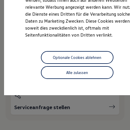
werden, sodass Ihnen auch auf anderen Webseiten
Online-Fahrzeugbewertung
Hybridautos
relevante Werbung angezeigt werden kann. Wir nut
Marke und Erlebnis
die Dienste eines Dritten für die Verarbeitung solche
Volkswagen R und R Experience
R-Modelle
Daten zu Marketing Zwecken. Diese Cookies werden
R Experience
Wie können wir
soweit dies zweckdienlich ist, oftmals mit
Driving Experience
Seitenfunktionalitäten von Dritten verlinkt.
Volkswagen entdecken
Ihnen weiterhelfen?
Werkbesichtigung
Factory visit
Lifestyle Shop
T-Roc Kollektion
Optionale Cookies ablehnen
Golf Kollektion
ID. Kollektion
Volkswagen Kollektion
Alle zulassen
Servicetermin buchen
R-Kollektion
GTI Kollektion
Fußball Drop
we drive football
#wedriveproud
Besitzer und Service
Serviceanfrage stellen
myVolkswagen
Software Updates
Service und Ersatzteile
Inspektion und HU/AU
Reparaturen und Checks