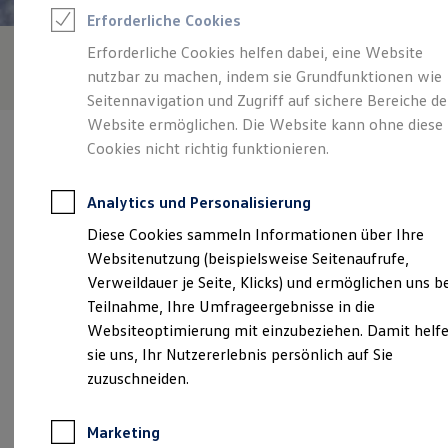
Reifenpakete
Erforderliche Cookies
Leasing
Leasing-Angebote
Erforderliche Cookies helfen dabei, eine Website
Gebrauchtwagen Leasing
nutzbar zu machen, indem sie Grundfunktionen wie
Junge Gebrauchtwagen-Leasing
Elektroauto Leasing
Seitennavigation und Zugriff auf sichere Bereiche de
Kleinwagen-Leasing
Website ermöglichen. Die Website kann ohne diese
Leasing ohne Anzahlung
Cookies nicht richtig funktionieren.
Finanzierung
Autokredit mit Schlussrate
Versicherungen und Garantien
Analytics und Personalisierung
Kfz-Versicherung
Verantwortlich für die Inhalte auf dieser Seite ist die Reichert
Restschuldversicherungen
Diese Cookies sammeln Informationen über Ihre
Automobile GmbH
(
Impressum & Rechtliches
)
Garantien
Websitenutzung (beispielsweise Seitenaufrufe,
Wartungsverträge
Geschäftskunden
Verweildauer je Seite, Klicks) und ermöglichen uns b
Professional Class bei Volkswagen
Unsere 
Teilnahme, Ihre Umfrageergebnisse in die
Großkunden
Websiteoptimierung mit einzubeziehen. Damit helf
Behörden
Direktkunden
sie uns, Ihr Nutzererlebnis persönlich auf Sie
Sonderfahrzeuge
Daimlerstr. 10, 72581 Dettingen
zuzuschneiden.
Anpfiff zum Gewinn
Elektromobilität
Montag
-
Freitag
07:30
-
18:00
Uhr
Elektroautos
Marketing
ID. Tutorials