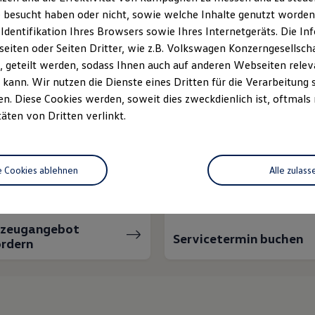
info@vw-nms.de
 besucht haben oder nicht, sowie welche Inhalte genutzt worden s
 Identifikation Ihres Browsers sowie Ihres Internetgeräts. Die 
iten oder Seiten Dritter, wie z.B. Volkswagen Konzerngesellsch
 geteilt werden, sodass Ihnen auch auf anderen Webseiten rel
kann. Wir nutzen die Dienste eines Dritten für die Verarbeitung 
. Diese Cookies werden, soweit dies zweckdienlich ist, oftmals
täten von Dritten verlinkt.
nnen wir Ihnen weiter
e Cookies ablehnen
Alle zulass
rzeugangebot
Servicetermin buchen
rdern