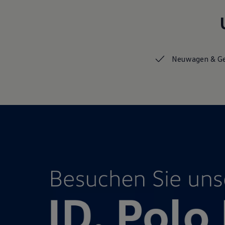
Hybridautos
Marke und Erlebnis
Volkswagen R und R Experience
R-Modelle
R Experience
Driving Experience
Neuwagen &
G
Volkswagen entdecken
Werkbesichtigung
Factory visit
Lifestyle Shop
T-Roc Kollektion
Golf Kollektion
ID. Kollektion
Volkswagen Kollektion
R-Kollektion
GTI Kollektion
Fußball Drop
we drive football
#wedriveproud
Besitzer und Service
myVolkswagen
Software Updates
Service und Ersatzteile
Inspektion und HU/AU
Reparaturen und Checks