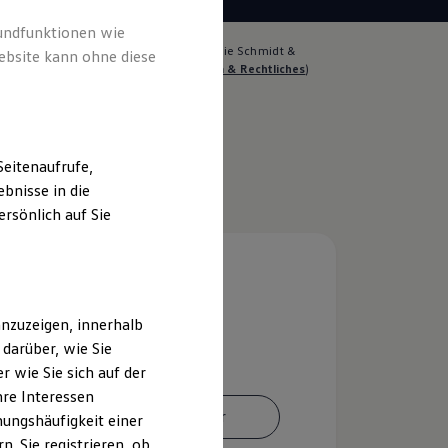
rundfunktionen wie
lich für die Inhalte auf dieser Seite ist die Schmidt &
ebsite kann ohne diese
 Neumünster GmbH & Co.KG
(
Impressum & Rechtliches
)
eitenaufrufe,
bnisse in die
rsönlich auf Sie
nzuzeigen, innerhalb
darüber, wie Sie
 wie Sie sich auf der
hre Interessen
Ansprechpartner
ungshäufigkeit einer
. Sie registrieren, ob