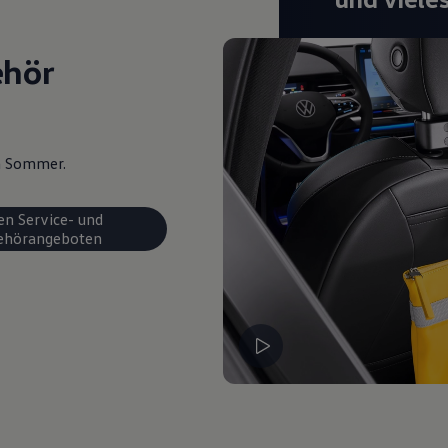
ehör
en Sommer.
en Service- und
ehörangeboten