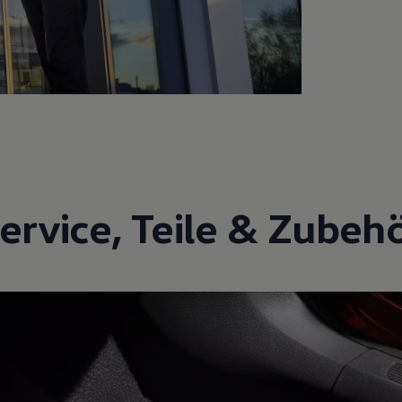
ervice
,
Teile
&
Zubeh