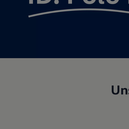
Motorenöl und Flüssigkeiten
Räder und Reifen
Pannen- und Unfallhilfe
Economy Service
Volkswagen Teile
Zubehör
Modellspezifisches Zubehör
Schutz und Pflege
Transport
Entertainment und Elektronik
Individualisieren
Wallbox und Ladekabel
Digitale Extras
Dienste für Ihr Modell finden
Volkswagen Apps, Login und Shop
Handy und Fahrzeug verbinden
Un
Updates für Software, Karten und Radio
Über Ihr Auto
Vorgängermodelle
Kundeninformationen
Volkswagen Kundenbetreuung
Warn- und Kontrollleuchten
Assistenzsysteme
Digitale Betriebsanleitung
Live Beratung