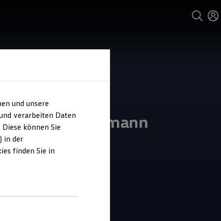
hen und unsere
und Service
 und verarbeiten Daten
midt und Hoffmann
. Diese können Sie
umünster
 in der
es finden Sie in
4.4
|
60 Bewertungen