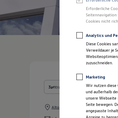
Erforderliche Co
Reifenpakete
Leasing
Erforderliche Coo
Leasing-Angebote
Seitennavigation 
Gebrauchtwagen Leasing
Cookies nicht rich
Junge Gebrauchtwagen-Leasing
Elektroauto Leasing
Kleinwagen-Leasing
Analytics und Pe
Leasing ohne Anzahlung
Finanzierung
Diese Cookies sa
Autokredit mit Schlussrate
Versicherungen und Garantien
Verweildauer je S
Kfz-Versicherung
Websiteoptimierun
Restschuldversicherungen
zuzuschneiden.
Garantien
Wartungsverträge
Geschäftskunden
Marketing
Professional Class bei Volkswagen
Großkunden
Wir nutzen diese 
Behörden
und außerhalb de
Direktkunden
Sonderfahrzeuge
unsere Webseite n
Anpfiff zum Gewinn
Seite bewegen. De
Elektromobilität
Altonaer Straße 111, 24539 Neumü
angepasste Inhalt
Elektroautos
ID. Tutorials
Anzeige zu begren