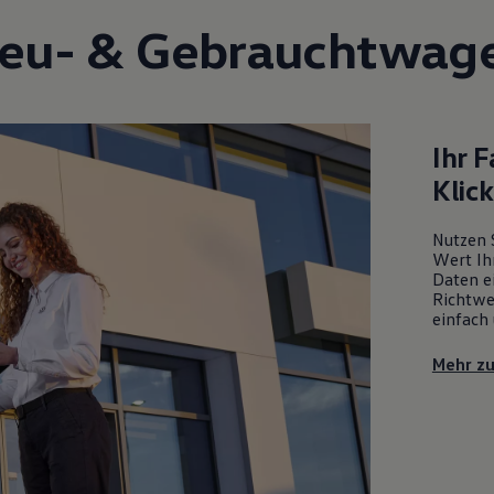
eu- &
Gebrauchtwag
Ihr 
Klic
Nutzen 
Wert Ih
Daten ei
Richtwe
einfach 
Mehr z