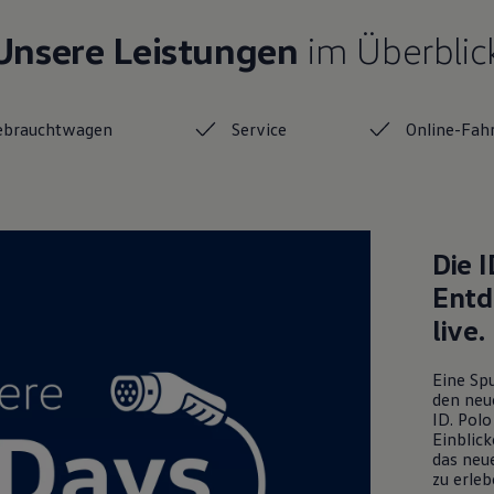
Unsere Leistungen
im Überblic
ebrauchtwagen
Service
Online-Fah
Die
I
Entd
live.
Eine Spu
den neu
ID. Polo
Einblick
das neue
zu erleb