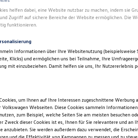
okies
kies helfen dabei, eine Website nutzbar zu machen, indem sie G
Verantwort
und Zugriff auf sichere Bereiche der Website ermöglichen. Die W
Hoffmann
tig funktionieren.
rsonalisierung
mmeln Informationen über Ihre Websitenutzung (beispielsweise S
eite, Klicks) und ermöglichen uns bei Teilnahme, Ihre Umfrageerge
g mit einzubeziehen. Damit helfen sie uns, Ihr Nutzererlebnis pe
Cookies, um Ihnen auf Ihre Interessen zugeschnittene Werbung a
Unsere Abteilungen
r Volkswagen Webseiten. Diese Cookies sammeln Informationen 
Montag
-
Freitag
07:00
-
19:00
Uhr
utzen, zum Beispiel, welche Seiten Sie am meisten besuchen oder
Samstag
09:00
-
13:00
Uhr
r Zweck dieser Cookies ist es, Ihnen für Sie relevantere und an I
nster
Sonntag
Geschlossen
e anzubieten. Sie werden außerdem dazu verwendet, die Erschein
zen und die Effektivität von Kampagnen zu messen und zu steuern