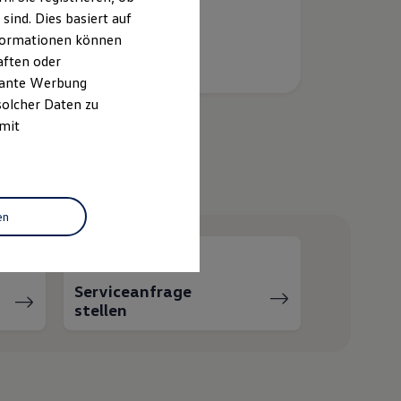
ind. Dies basiert auf
Informationen können
aften oder
evante Werbung
solcher Daten zu
 mit
helfen?
en
Serviceanfrage
stellen