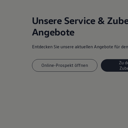
Magazin
Lifestyle
Transport
Unsere Service & Zub
Familie
Elektromobilität
Angebote
Volkswagen R
Pannen- und Unfallhilfe
Volkswagen Kundenbetreuung
Entdecken Sie unsere aktuellen Angebote für d
Zu d
Online-Prospekt öffnen
Zub