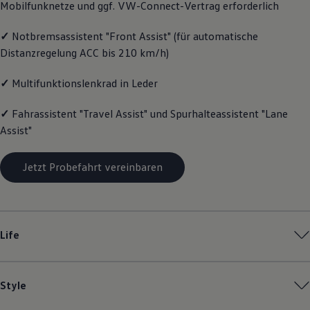
Mobilfunknetze und ggf. VW
-
Connect
-Vertrag erforderlich
Magazin
Lifestyle
✓
Notbremsassistent "Front Assist" (für automatische
Transport
Familie
Distanzregelung ACC bis 210 km/h)
Elektromobilität
Volkswagen R
✓
Multifunktionslenkrad in Leder
Pannen- und Unfallhilfe
Volkswagen Kundenbetreuung
✓
Fahrassistent "Travel Assist" und Spurhalteassistent "Lane
Assist"
Jetzt Probefahrt vereinbaren
Life
Style