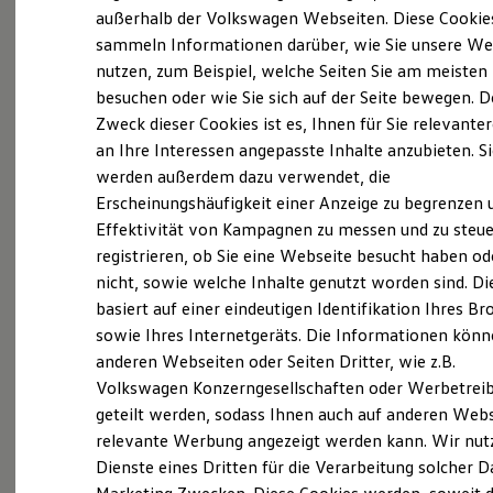
Elektrofahrzeugkonzepte
außerhalb der Volkswagen Webseiten. Diese Cookie
ID. EVERY1
sammeln Informationen darüber, wie Sie unsere We
Reichweite
nutzen, zum Beispiel, welche Seiten Sie am meisten
Reichweite der ID. Modelle
Reichweite im Winter
besuchen oder wie Sie sich auf der Seite bewegen. D
Probefahrt vereinbaren
Rekuperation
Zweck dieser Cookies ist es, Ihnen für Sie relevante
Laden
an Ihre Interessen angepasste Inhalte anzubieten. S
Laden unterwegs
Laden Zuhause
werden außerdem dazu verwendet, die
Ladestationen finden
Erscheinungshäufigkeit einer Anzeige zu begrenzen 
Ladezeitensimulator
Fahrzeugangebot anfordern
Effektivität von Kampagnen zu messen und zu steue
Batterie
Sicherheit
registrieren, ob Sie eine Webseite besucht haben od
Garantie und Lebensdauer
nicht, sowie welche Inhalte genutzt worden sind. Di
Nachhaltigkeit
basiert auf einer eindeutigen Identifikation Ihres B
Technologie
Kosten und Kauf
sowie Ihres Internetgeräts. Die Informationen kön
Servicetermin buchen
Verbrauchskosten
anderen Webseiten oder Seiten Dritter, wie z.B.
Kaufoptionen
Volkswagen Konzerngesellschaften oder Werbetrei
E-Auto-Förderung
Software und Konnektivität
geteilt werden, sodass Ihnen auch auf anderen Web
Die ID. Software 6
relevante Werbung angezeigt werden kann. Wir nut
ID. Software Versionen und Updates
Serviceanfrage stellen
Dienste eines Dritten für die Verarbeitung solcher D
Digitale Extras
Schnittstellen zu Ihrem ID.