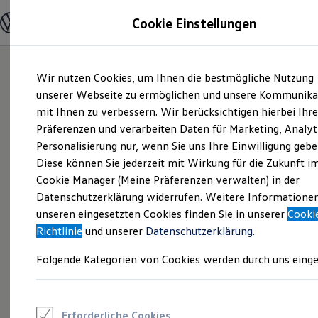
Modelle und Konfigurator
Cookie Einstellungen
Konfigurator
Modelle vergleichen
Konfiguration laden
Zum
Zum
Autosuche
Wir nutzen Cookies, um Ihnen die bestmögliche Nutzung
Hauptinhalt
Footer
Elektroautos
springen
springen
unserer Webseite zu ermöglichen und unsere Kommunika
ENERGY Sondermodelle
Nutzfahrzeuge
mit Ihnen zu verbessern. Wir berücksichtigen hierbei Ihr
SUV und CUV
Präferenzen und verarbeiten Daten für Marketing, Analyt
Familienautos
Personalisierung nur, wenn Sie uns Ihre Einwilligung gebe
Kombis
Kompaktwagen
Diese können Sie jederzeit mit Wirkung für die Zukunft i
Sportwagen
Cookie Manager (Meine Präferenzen verwalten) in der
Schnell verfügbare Fahrzeuge
Angebote und Produkte
Datenschutzerklärung widerrufen. Weitere Informatione
Aktuelle Angebote
unseren eingesetzten Cookies finden Sie in unserer
Cooki
E-Auto-Förderung
Richtlinie
und unserer
Datenschutzerklärung
.
Volkswagen Marktplatz
Die ENERGY Sondermodelle
Folgende Kategorien von Cookies werden durch uns einge
Junge Gebrauchtwagen und Gebrauchtwagen
Volkswagen Zertifizierte Gebrauchtwagen
Elektromobilität bei Gebrauchtwagen
Zubehör- und Serviceangebote
Saisonangebote
Erforderliche Cookies