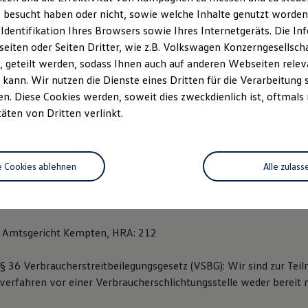
 23
 besucht haben oder nicht, sowie welche Inhalte genutzt worden s
 Identifikation Ihres Browsers sowie Ihres Internetgeräts. Die 
pten
iten oder Seiten Dritter, wie z.B. Volkswagen Konzerngesellsch
 geteilt werden, sodass Ihnen auch auf anderen Webseiten rel
 338
kann. Wir nutzen die Dienste eines Dritten für die Verarbeitung 
. Diese Cookies werden, soweit dies zweckdienlich ist, oftmals
täten von Dritten verlinkt.
ohaus-miller.de
 Stefan Miller
e Cookies ablehnen
Alle zulass
entifikationsnummer: DE 214426657
: Amtsgericht Kempten, HRA: 212
 36 Verbraucherstreitbeilegungsgesetz (VSBG): Wir sind zur Te
sverfahren vor einer Verbraucherschlichtungsstelle weder bereit 