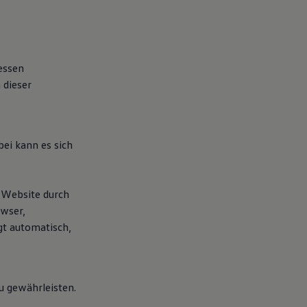
essen
 dieser
bei kann es sich
 Website durch
owser,
gt automatisch,
zu gewährleisten.