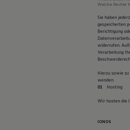
Welche Rechte h
Magazin
Lifestyle
Transport
Sie haben jeder
Familie
gespeicherten p
Elektromobilität
Volkswagen R
Berichtigung od
Pannen- und Unfallhilfe
Datenverarbeitun
Volkswagen Kundenbetreuung
widerrufen. Auß
Verarbeitung Ih
Beschwerderecht
Hierzu sowie zu
wenden.
Hosting
Wir hosten die 
IONOS