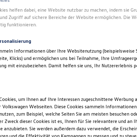
hrzeuge Inhaber Stefan Miller) als verantwo
okies
von Inhalten und Angeboten, die auf dies
kies helfen dabei, eine Website nutzbar zu machen, indem sie G
und Zugriff auf sichere Bereiche der Website ermöglichen. Die W
speziell aufgeführt sind.
tig funktionieren.
rsonalisierung
mmeln Informationen über Ihre Websitenutzung (beispielsweise S
eite, Klicks) und ermöglichen uns bei Teilnahme, Ihre Umfrageerge
g mit einzubeziehen. Damit helfen sie uns, Ihr Nutzererlebnis pe
klärung
Cookies, um Ihnen auf Ihre Interessen zugeschnittene Werbung a
ssum
r Volkswagen Webseiten. Diese Cookies sammeln Informationen 
utzen, zum Beispiel, welche Seiten Sie am meisten besuchen oder
r Zweck dieser Cookies ist es, Ihnen für Sie relevantere und an I
Kraftfahrzeuge Inhaber Stefan Miller
e anzubieten. Sie werden außerdem dazu verwendet, die Erschein
zen und die Effektivität von Kampagnen zu messen und zu steuern