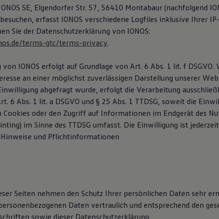
e IONOS SE, Elgendorfer Str. 57, 56410 Montabaur (nachfolgend I
besuchen, erfasst IONOS verschiedene Logfiles inklusive Ihrer IP
en Sie der Datenschutzerklärung von IONOS:
nos.de/terms-gtc/terms-privacy
.
von IONOS erfolgt auf Grundlage von Art. 6 Abs. 1 lit. f DSGVO. 
eresse an einer möglichst zuverlässigen Darstellung unserer Webs
nwilligung abgefragt wurde, erfolgt die Verarbeitung ausschließl
t. 6 Abs. 1 lit. a DSGVO und § 25 Abs. 1 TTDSG, soweit die Einwil
 Cookies oder den Zugriff auf Informationen im Endgerät des Nutz
nting) im Sinne des TTDSG umfasst. Die Einwilligung ist jederzeit
Hinweise und Pflicht­informationen
ieser Seiten nehmen den Schutz Ihrer persönlichen Daten sehr ern
personenbezogenen Daten vertraulich und entsprechend den gese
chriften sowie dieser Datenschutzerklärung.