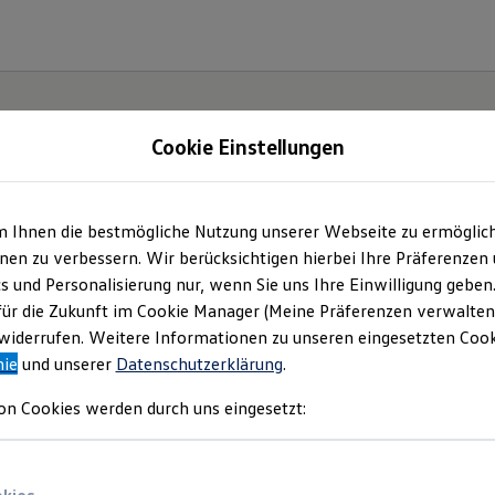
Cookie Einstellungen
m Ihnen die bestmögliche Nutzung unserer Webseite zu ermöglic
dor Miller Kraftfahr
en zu verbessern. Wir berücksichtigen hierbei Ihre Präferenzen
cs und Personalisierung nur, wenn Sie uns Ihre Einwilligung geben
Inhaber Stefan Miller 
für die Zukunft im Cookie Manager (Meine Präferenzen verwalten)
iderrufen. Weitere Informationen zu unseren eingesetzten Cooki
nie
und unserer
Datenschutzerklärung
.
mpressum & Rechtlich
on Cookies werden durch uns eingesetzt:
inden Sie Informationen über uns (Theodor