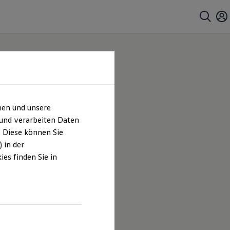
hen und unsere
zeuge
 und verarbeiten Daten
. Diese können Sie
|
 in der
es finden Sie in
es
 Miller