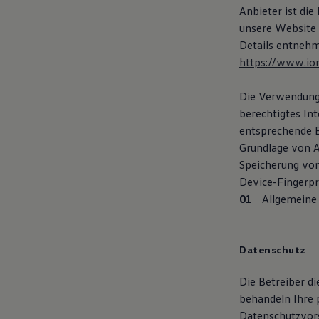
Anbieter ist di
unsere Website 
Details entnehm
https://www.io
Die Verwendung 
berechtigtes Int
entsprechende Ei
Grundlage von Ar
Speicherung von
Device-Fingerpri
Allgemeine 
Datenschutz
Die Betreiber d
behandeln Ihre 
Datenschutzvors