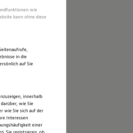
rtlichen
er Website
rundfunktionen wie
ebsite kann ohne diese
eitenaufrufe,
bnisse in die
rsönlich auf Sie
nzuzeigen, innerhalb
darüber, wie Sie
 wie Sie sich auf der
hre Interessen
ungshäufigkeit einer
. Sie registrieren, ob