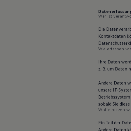
Motorenöl und Flüssigkeiten
Räder und Reifen
Datenerfassung
Pannen- und Unfallhilfe
Wer ist verantwo
Economy Service
Volkswagen Teile
Die Datenverarb
Zubehör
Modellspezifisches Zubehör
Kontaktdaten kö
Schutz und Pflege
Datenschutzerk
Transport
Wie erfassen wir
Entertainment und Elektronik
Individualisieren
Ihre Daten werd
Wallbox und Ladekabel
Digitale Extras
z. B. um Daten h
Dienste für Ihr Modell finden
Volkswagen Apps, Login und Shop
Andere Daten we
Handy und Fahrzeug verbinden
Updates für Software, Karten und Radio
unsere IT-System
Über Ihr Auto
Betriebssystem o
Vorgängermodelle
sobald Sie diese
Kundeninformationen
Volkswagen Kundenbetreuung
Wofür nutzen wir
Warn- und Kontrollleuchten
Assistenzsysteme
Ein Teil der Dat
Digitale Betriebsanleitung
Andere Daten kö
Live Beratung