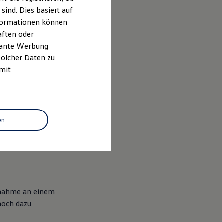
ind. Dies basiert auf
Informationen können
aften oder
evante Werbung
solcher Daten zu
 mit
en
ilnahme an einem
noch dazu