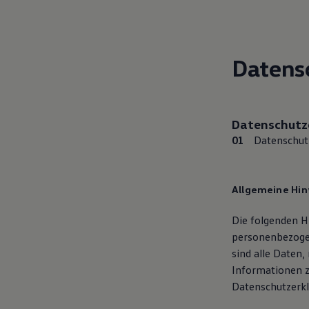
Hybridautos
Marke und Erlebnis
Volkswagen R und R Experience
R-Modelle
R Experience
Datens
Driving Experience
Volkswagen entdecken
Werkbesichtigung
Factory visit
Lifestyle Shop
Datenschutz­
T-Roc Kollektion
Datenschutz
Golf Kollektion
ID. Kollektion
Volkswagen Kollektion
R-Kollektion
Allgemeine Hi
GTI Kollektion
Fußball Drop
we drive football
Die folgenden H
#wedriveproud
personenbezoge
Besitzer und Service
sind alle Daten,
myVolkswagen
Software Updates
Informationen 
Service und Ersatzteile
Datenschutzerkl
Inspektion und HU/AU
Reparaturen und Checks