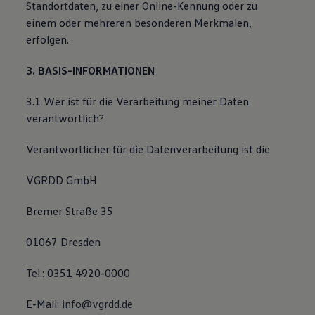
Standortdaten, zu einer Online-Kennung oder zu
Magazin
einem oder mehreren besonderen Merkmalen,
Lifestyle
Transport
erfolgen.
Familie
Elektromobilität
3. BASIS-INFORMATIONEN
Volkswagen R
Pannen- und Unfallhilfe
Volkswagen Kundenbetreuung
3.1 Wer ist für die Verarbeitung meiner Daten
verantwortlich?
Verantwortlicher für die Datenverarbeitung ist die
VGRDD GmbH
Bremer Straße 35
01067 Dresden
Tel.: 0351 4920-0000
E-Mail:
info@vgrdd.de