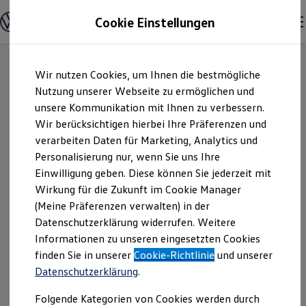
Modelle und Konfigurator
Cookie Einstellungen
Konfigurator
Modelle vergleichen
Konfiguration laden
Zum
Zum
Autosuche
Wir nutzen Cookies, um Ihnen die bestmögliche
Hauptinhalt
Footer
Elektroautos
springen
springen
Nutzung unserer Webseite zu ermöglichen und
ENERGY Sondermodelle
Nutzfahrzeuge
unsere Kommunikation mit Ihnen zu verbessern.
VGRDD GmbH |
SUV und CUV
Wir berücksichtigen hierbei Ihre Präferenzen und
Familienautos
verarbeiten Daten für Marketing, Analytics und
Kombis
Impressum &
Kompaktwagen
Personalisierung nur, wenn Sie uns Ihre
Sportwagen
Einwilligung geben. Diese können Sie jederzeit mit
Rechtliches
Schnell verfügbare Fahrzeuge
Angebote und Produkte
Wirkung für die Zukunft im Cookie Manager
Aktuelle Angebote
(Meine Präferenzen verwalten) in der
E-Auto-Förderung
Hier finden Sie Informationen über uns
Datenschutzerklärung widerrufen. Weitere
Volkswagen Marktplatz
Informationen zu unseren eingesetzten Cookies
Die ENERGY Sondermodelle
(VGRDD GmbH) als verantwortlichen
Junge Gebrauchtwagen und Gebrauchtwagen
finden Sie in unserer
Cookie-Richtlinie
und unserer
Anbieter von Inhalten und Angeboten,
Volkswagen Zertifizierte Gebrauchtwagen
Datenschutzerklärung
.
die auf dieser Website speziell
Elektromobilität bei Gebrauchtwagen
Zubehör- und Serviceangebote
aufgeführt sind.
Folgende Kategorien von Cookies werden durch
Saisonangebote