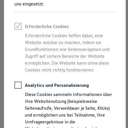
Reifenpakete
uns eingesetzt:
Leasing
Leasing-Angebote
Gebrauchtwagen Leasing
Junge Gebrauchtwagen-Leasing
Impressum
Erforderliche Cookies
Elektroauto Leasing
Kleinwagen-Leasing
Erforderliche Cookies helfen dabei, eine
Datenschutzerklärung
Leasing ohne Anzahlung
Website nutzbar zu machen, indem sie
Finanzierung
Autokredit mit Schlussrate
Grundfunktionen wie Seitennavigation und
Versicherungen und Garantien
Zugriff auf sichere Bereiche der Website
Impressum
Kfz-Versicherung
ermöglichen. Die Website kann ohne diese
Restschuldversicherungen
Garantien
Cookies nicht richtig funktionieren.
VGRDD GmbH
Wartungsverträge
Geschäftskunden
Bremer Str. 35
Professional Class bei Volkswagen
Analytics und Personalisierung
01067 Dresden
Großkunden
Diese Cookies sammeln Informationen über
Behörden
Telefon: 0351 4920-0000
Direktkunden
Ihre Websitenutzung (beispielsweise
Sonderfahrzeuge
E-Mail:
info@vgrdd.de
Seitenaufrufe, Verweildauer je Seite, Klicks)
Anpfiff zum Gewinn
Webseite:
www.vgrdd.de
und ermöglichen uns bei Teilnahme, Ihre
Elektromobilität
Elektroautos
Umfrageergebnisse in die
ID. Tutorials
Vertretungsberechtigte Geschäftsführer: