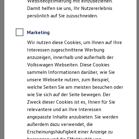
Websiteoptimierung mit einzubeziehen.
Elektrofahrzeugkonzepte
Lutz Zwerger, Henri Strübing
Damit helfen sie uns, Ihr Nutzererlebnis
ID. EVERY1
Reichweite
persönlich auf Sie zuzuschneiden.
Sitz & Registergericht:
Reichweite der ID. Modelle
Reichweite im Winter
Dresden, HRB 42600
Rekuperation
Marketing
Laden
USt-IdNr: DE353201802
Wir nutzen diese Cookies, um Ihnen auf Ihre
Laden unterwegs
Laden Zuhause
Interessen zugeschnittene Werbung
Ladestationen finden
Hinweis gemäß § 36
anzuzeigen, innerhalb und außerhalb der
Ladezeitensimulator
Verbraucherstreitbeilegungsgesetz (VSBG):
Volkswagen Webseiten. Diese Cookies
Batterie
Wir sind weder verpflichtet noch bereit, an einem
Sicherheit
sammeln Informationen darüber, wie Sie
Garantie und Lebensdauer
Streitbeilegungsverfahren vor einer
unsere Webseite nutzen, zum Beispiel,
Nachhaltigkeit
Verbraucherschlichtungsstelle teilzunehmen.
welche Seiten Sie am meisten besuchen oder
Technologie
Kosten und Kauf
wie Sie sich auf der Seite bewegen. Der
Datenschutzinformationen
Verbrauchskosten
Zweck dieser Cookies ist es, Ihnen für Sie
Kaufoptionen
relevantere und an Ihre Interessen
E-Auto-Förderung
Datenschutzbeauftragte:
Software und Konnektivität
angepasste Inhalte anzubieten. Sie werden
SK-Consulting Group GmbH
Die ID. Software 6
außerdem dazu verwendet, die
Osterweg 2
ID. Software Versionen und Updates
Erscheinungshäufigkeit einer Anzeige zu
Digitale Extras
32549 Bad Oeynhausen
Schnittstellen zu Ihrem ID.