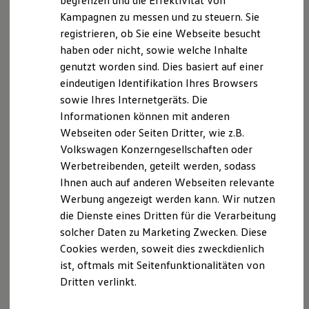
begrenzen und die Effektivität von
Hybridautos
Kampagnen zu messen und zu steuern. Sie
Telefon: +49 5731 49064-38
Marke und Erlebnis
registrieren, ob Sie eine Webseite besucht
Volkswagen R und R Experience
E-Mail:
vgrd@sk-consulting.com
R-Modelle
haben oder nicht, sowie welche Inhalte
R Experience
Verantwortlich für journalistisch-redaktionelle
genutzt worden sind. Dies basiert auf einer
Driving Experience
Inhalte nach § 18 Abs. 2 MStV:
eindeutigen Identifikation Ihres Browsers
Volkswagen entdecken
Werkbesichtigung
Lutz Zwerger, VGRDD GmbH (Bremer Str. 35, 01067
sowie Ihres Internetgeräts. Die
Factory visit
Dresden)
Informationen können mit anderen
Lifestyle Shop
Webseiten oder Seiten Dritter, wie z.B.
T-Roc Kollektion
Golf Kollektion
Volkswagen Konzerngesellschaften oder
ID. Kollektion
Werbetreibenden, geteilt werden, sodass
Datenschutzerklärung
Volkswagen Kollektion
Ihnen auch auf anderen Webseiten relevante
R-Kollektion
GTI Kollektion
Werbung angezeigt werden kann. Wir nutzen
INFORMATIONEN ZUM UMGANG MIT IHREN DATEN
Fußball Drop
die Dienste eines Dritten für die Verarbeitung
we drive football
AUF DIESER WEBSEITE
solcher Daten zu Marketing Zwecken. Diese
#wedriveproud
Besitzer und Service
Cookies werden, soweit dies zweckdienlich
1. VORBEMERKUNG
myVolkswagen
ist, oftmals mit Seitenfunktionalitäten von
Software Updates
Dritten verlinkt.
Service und Ersatzteile
Die folgenden Punkte sollen Ihnen Informationen
Inspektion und HU/AU
rund um Ihre Daten liefern.
Reparaturen und Checks