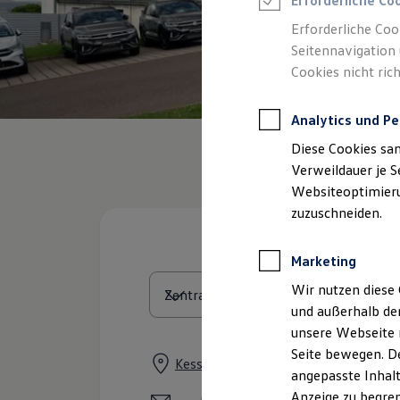
Erforderliche Co
Reifenpakete
Leasing
Erforderliche Coo
Leasing-Angebote
Seitennavigation 
Gebrauchtwagen Leasing
Cookies nicht rich
Junge Gebrauchtwagen-Leasing
Elektroauto Leasing
Kleinwagen-Leasing
Analytics und Pe
Leasing ohne Anzahlung
Finanzierung
Diese Cookies sa
Autokredit mit Schlussrate
Versicherungen und Garantien
Verweildauer je S
Kfz-Versicherung
Websiteoptimierun
Restschuldversicherungen
zuzuschneiden.
Garantien
Wartungsverträge
Geschäftskunden
Marketing
Professional Class bei Volkswagen
Großkunden
Wir nutzen diese 
Behörden
und außerhalb de
Direktkunden
Sonderfahrzeuge
unsere Webseite n
Anpfiff zum Gewinn
Seite bewegen. De
Elektromobilität
Kesselsdorfer Straße 300, 01169 Dr
angepasste Inhalt
Elektroautos
ID. Tutorials
Anzeige zu begren