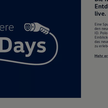
Entd
live.
Eine Spu
den neu
ID. Polo
Einblick
das neue
zu erleb
Mehr er