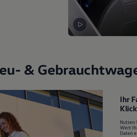
eu- &
Gebrauchtwag
Ihr 
Klic
Nutzen 
Wert Ih
Daten ei