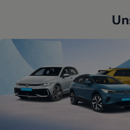
Magazin
Lifestyle
Un
Transport
Familie
Elektromobilität
Volkswagen R
Pannen- und Unfallhilfe
Volkswagen Kundenbetreuung