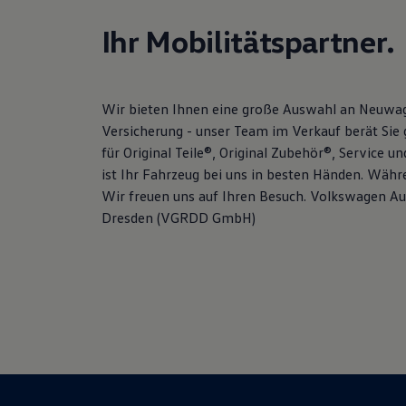
Hybridautos
Marke und Erlebnis
Ihr Mobilitätspartner.
Volkswagen R und R Experience
R-Modelle
R Experience
Driving Experience
Wir bieten Ihnen eine große Auswahl an Neuwag
Volkswagen entdecken
Werkbesichtigung
Versicherung - unser Team im Verkauf berät Sie 
Factory visit
für Original Teile®, Original Zubehör®, Service 
Lifestyle Shop
ist Ihr Fahrzeug bei uns in besten Händen. Wäh
T-Roc Kollektion
Golf Kollektion
Wir freuen uns auf Ihren Besuch. Volkswagen Au
ID. Kollektion
Dresden (VGRDD GmbH)
Volkswagen Kollektion
R-Kollektion
GTI Kollektion
Fußball Drop
we drive football
#wedriveproud
Besitzer und Service
myVolkswagen
Software Updates
Service und Ersatzteile
Inspektion und HU/AU
Reparaturen und Checks