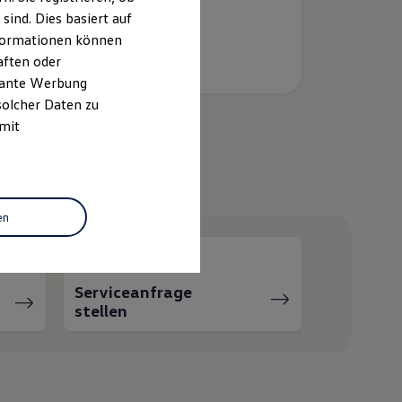
ind. Dies basiert auf
Informationen können
aften oder
evante Werbung
solcher Daten zu
 mit
helfen?
en
Serviceanfrage
stellen