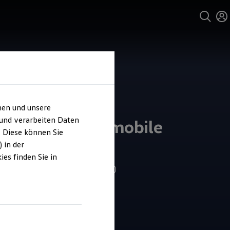
hen und unsere
und Service
 und verarbeiten Daten
kswagen Automobile
. Diese können Sie
sden
 in der
es finden Sie in
4.8
|
438 Bewertungen