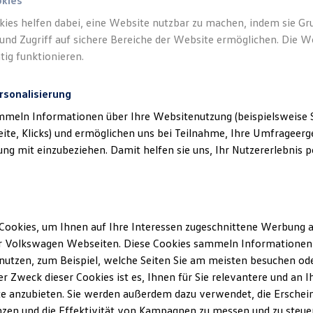
okies
kies helfen dabei, eine Website nutzbar zu machen, indem sie G
Verantwor
und Zugriff auf sichere Bereiche der Website ermöglichen. Die W
(
Impressu
tig funktionieren.
rsonalisierung
mmeln Informationen über Ihre Websitenutzung (beispielsweise S
eite, Klicks) und ermöglichen uns bei Teilnahme, Ihre Umfrageerge
g mit einzubeziehen. Damit helfen sie uns, Ihr Nutzererlebnis pe
Cookies, um Ihnen auf Ihre Interessen zugeschnittene Werbung a
Unsere Abteilungen
r Volkswagen Webseiten. Diese Cookies sammeln Informationen 
utzen, zum Beispiel, welche Seiten Sie am meisten besuchen oder
Montag
-
Freitag
07:00
-
19:00
Uhr
r Zweck dieser Cookies ist es, Ihnen für Sie relevantere und an I
Samstag
08:00
-
13:00
Uhr
esden
e anzubieten. Sie werden außerdem dazu verwendet, die Erschein
Sonntag
Geschlossen
zen und die Effektivität von Kampagnen zu messen und zu steuern