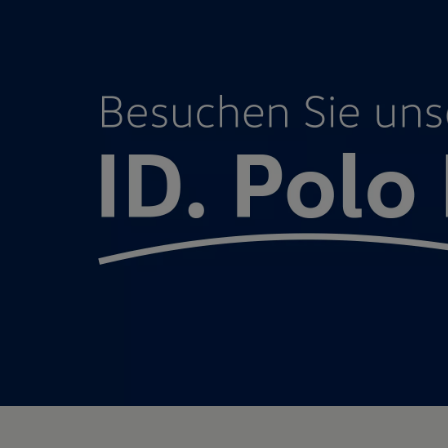
Motorenöl und Flüssigkeiten
Räder und Reifen
Pannen- und Unfallhilfe
Economy Service
Volkswagen Teile
Zubehör
Modellspezifisches Zubehör
Schutz und Pflege
Transport
Entertainment und Elektronik
Individualisieren
Wallbox und Ladekabel
Digitale Extras
Dienste für Ihr Modell finden
Volkswagen Apps, Login und Shop
Handy und Fahrzeug verbinden
Updates für Software, Karten und Radio
Über Ihr Auto
Vorgängermodelle
Kundeninformationen
Volkswagen Kundenbetreuung
Warn- und Kontrollleuchten
Assistenzsysteme
Digitale Betriebsanleitung
Live Beratung