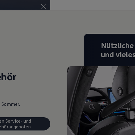
Nützliche
und viele
ehör
en Sommer.
en Service- und
ehörangeboten