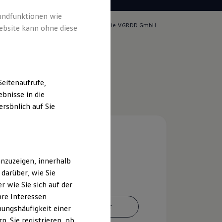
rundfunktionen wie
tlich für die Inhalte auf dieser Seite ist die VGRDD GmbH
ebsite kann ohne diese
m & Rechtliches
)
eitenaufrufe,
bnisse in die
rsönlich auf Sie
nzuzeigen, innerhalb
darüber, wie Sie
 wie Sie sich auf der
hre Interessen
Ansprechpartner
ungshäufigkeit einer
. Sie registrieren, ob