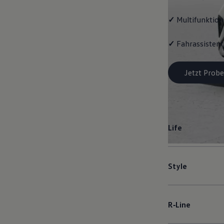
✓
Multifunktion
✓
Fahrassistent
Jetzt Probe
Life
Style
R‑Line