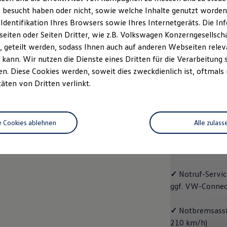
 besucht haben oder nicht, sowie welche Inhalte genutzt worden s
rzeugangebot
Servicetermin buchen
rdern
 Identifikation Ihres Browsers sowie Ihres Internetgeräts. Die 
iten oder Seiten Dritter, wie z.B. Volkswagen Konzerngesellsch
 geteilt werden, sodass Ihnen auch auf anderen Webseiten rel
kann. Wir nutzen die Dienste eines Dritten für die Verarbeitung 
. Diese Cookies werden, soweit dies zweckdienlich ist, oftmals
Trend
täten von Dritten verlinkt.
Trend
e Cookies ablehnen
Alle zulass
Cleverer Einstie
✓
Radio "Compo
✓
Notruf
-
Servic
ggf. VW
-
Connec
✓
Notbremsassis
210 km/h)