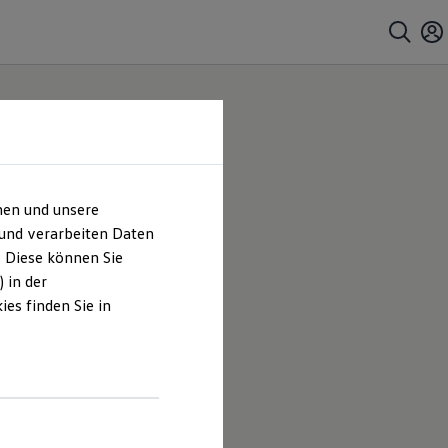
hen und unsere
 und verarbeiten Daten
. Diese können Sie
 in der
es finden Sie in