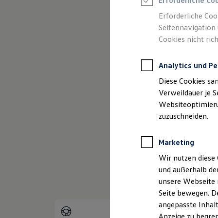
Erforderliche Co
Reifenpakete
Leasing
Erforderliche Coo
Leasing-Angebote
Seitennavigation 
Gebrauchtwagen Leasing
Cookies nicht rich
Junge Gebrauchtwagen-Leasing
Elektroauto Leasing
Kleinwagen-Leasing
Analytics und Pe
Leasing ohne Anzahlung
Finanzierung
Diese Cookies sa
Autokredit mit Schlussrate
(
Impressum & Rechtliches
)
Versicherungen und Garantien
Verweildauer je S
Kfz-Versicherung
Websiteoptimierun
Restschuldversicherungen
zuzuschneiden.
Garantien
Wartungsverträge
Geschäftskunden
Marketing
Professional Class bei Volkswagen
Großkunden
Wir nutzen diese 
Behörden
und außerhalb de
Direktkunden
Sonderfahrzeuge
unsere Webseite n
Anpfiff zum Gewinn
Seite bewegen. De
Elektromobilität
angepasste Inhalt
Elektroautos
ID. Tutorials
Anzeige zu begren