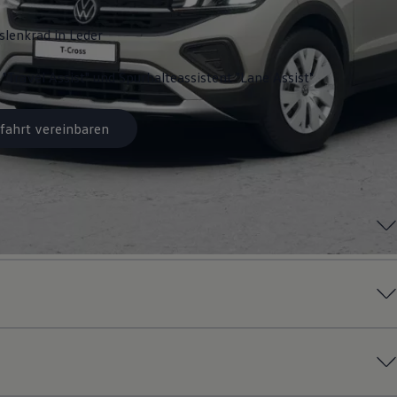
slenkrad in Leder
 "Travel Assist" und Spurhalteassistent "Lane Assist"
fahrt vereinbaren