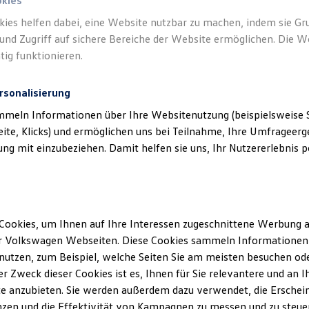
okies
kies helfen dabei, eine Website nutzbar zu machen, indem sie G
und Zugriff auf sichere Bereiche der Website ermöglichen. Die W
tig funktionieren.
rsonalisierung
mmeln Informationen über Ihre Websitenutzung (beispielsweise S
eite, Klicks) und ermöglichen uns bei Teilnahme, Ihre Umfrageerge
g mit einzubeziehen. Damit helfen sie uns, Ihr Nutzererlebnis pe
Cookies, um Ihnen auf Ihre Interessen zugeschnittene Werbung a
r Volkswagen Webseiten. Diese Cookies sammeln Informationen 
utzen, zum Beispiel, welche Seiten Sie am meisten besuchen oder
r Zweck dieser Cookies ist es, Ihnen für Sie relevantere und an I
e anzubieten. Sie werden außerdem dazu verwendet, die Erschein
zen und die Effektivität von Kampagnen zu messen und zu steuern