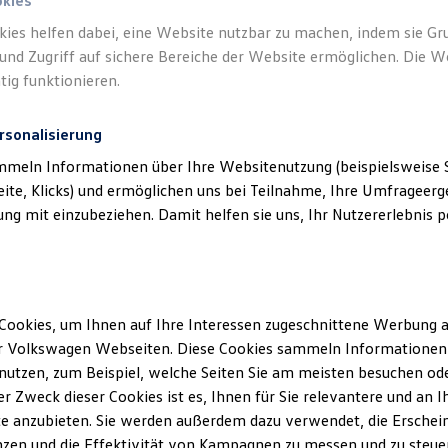
okies
kies helfen dabei, eine Website nutzbar zu machen, indem sie G
und Zugriff auf sichere Bereiche der Website ermöglichen. Die W
tig funktionieren.
rsonalisierung
mmeln Informationen über Ihre Websitenutzung (beispielsweise S
eite, Klicks) und ermöglichen uns bei Teilnahme, Ihre Umfrageerge
g mit einzubeziehen. Damit helfen sie uns, Ihr Nutzererlebnis pe
Cookies, um Ihnen auf Ihre Interessen zugeschnittene Werbung a
r Volkswagen Webseiten. Diese Cookies sammeln Informationen 
utzen, zum Beispiel, welche Seiten Sie am meisten besuchen oder
r Zweck dieser Cookies ist es, Ihnen für Sie relevantere und an I
e anzubieten. Sie werden außerdem dazu verwendet, die Erschein
zen und die Effektivität von Kampagnen zu messen und zu steuern