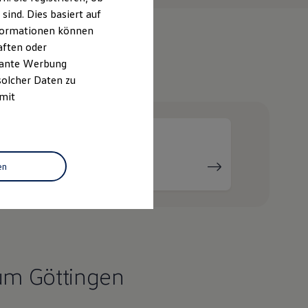
ind. Dies basiert auf
Informationen können
aften oder
evante Werbung
e
solcher Daten zu
 mit
Serviceanfrage
en
stellen
um Göttingen