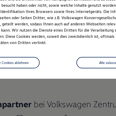
 besucht haben oder nicht, sowie welche Inhalte genutzt worden s
 Identifikation Ihres Browsers sowie Ihres Internetgeräts. Die 
iten oder Seiten Dritter, wie z.B. Volkswagen Konzerngesellsch
 geteilt werden, sodass Ihnen auch auf anderen Webseiten rel
Ihre
nächsten Schritt
kann. Wir nutzen die Dienste eines Dritten für die Verarbeitung 
. Diese Cookies werden, soweit dies zweckdienlich ist, oftmals
täten von Dritten verlinkt.
rzeugangebot
e Cookies ablehnen
Alle zulass
Servicetermin buchen
rdern
hpartner
bei Volkswagen Zentr