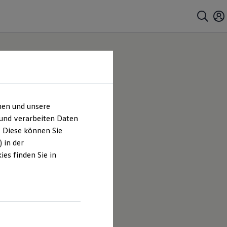
hen und unsere
 und verarbeiten Daten
. Diese können Sie
 in der
es finden Sie in