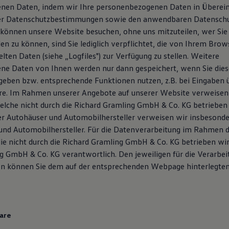
nen Daten, indem wir Ihre personenbezogenen Daten in Übere
ser Datenschutzbestimmungen sowie den anwendbaren Datensch
e können unsere Website besuchen, ohne uns mitzuteilen, wer Sie
en zu können, sind Sie lediglich verpflichtet, die von Ihrem Bro
lten Daten (siehe „Logfiles") zur Verfügung zu stellen. Weitere
e Daten von Ihnen werden nur dann gespeichert, wenn Sie diese 
geben bzw. entsprechende Funktionen nutzen, z.B. bei Eingaben 
e. Im Rahmen unserer Angebote auf unserer Website verweisen 
elche nicht durch die Richard Gramling GmbH & Co. KG betrieben
r Autohäuser und Automobilhersteller verweisen wir insbesonde
und Automobilhersteller. Für die Datenverarbeitung im Rahmen 
ie nicht durch die Richard Gramling GmbH & Co. KG betrieben wird
g GmbH & Co. KG verantwortlich. Den jeweiligen für die Verarbei
en können Sie dem auf der entsprechenden Webpage hinterlegt
are