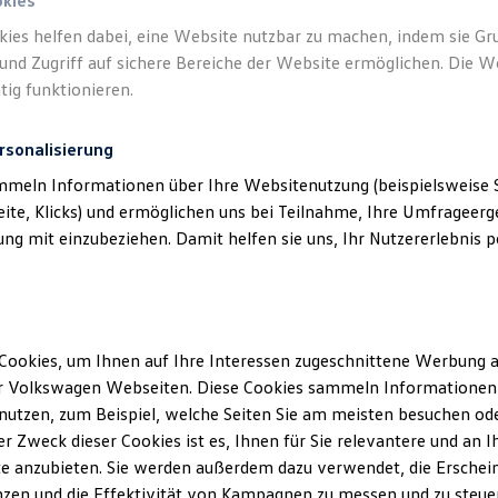
e GmbH) als verantwortlichen Anbieter von
okies
ten, die auf dieser Website speziell aufge
kies helfen dabei, eine Website nutzbar zu machen, indem sie G
und Zugriff auf sichere Bereiche der Website ermöglichen. Die W
tig funktionieren.
rsonalisierung
mmeln Informationen über Ihre Websitenutzung (beispielsweise S
eite, Klicks) und ermöglichen uns bei Teilnahme, Ihre Umfrageerge
klärung
g mit einzubeziehen. Damit helfen sie uns, Ihr Nutzererlebnis pe
erminbuchung Online
Cookies, um Ihnen auf Ihre Interessen zugeschnittene Werbung a
r Volkswagen Webseiten. Diese Cookies sammeln Informationen 
ssum
utzen, zum Beispiel, welche Seiten Sie am meisten besuchen oder
r Zweck dieser Cookies ist es, Ihnen für Sie relevantere und an I
e anzubieten. Sie werden außerdem dazu verwendet, die Erschein
ntrum Karlsruhe GmbH
zen und die Effektivität von Kampagnen zu messen und zu steuern
: Christian Welling, Thomas Zanzinger