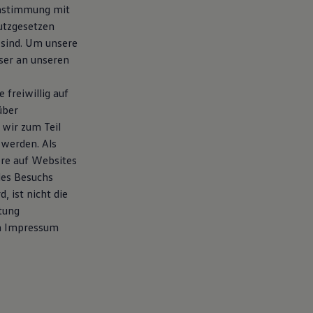
instimmung mit
utzgesetzen
 sind. Um unsere
wser an unseren
freiwillig auf
über
wir zum Teil
 werden. Als
re auf Websites
des Besuchs
, ist nicht die
tung
en Impressum