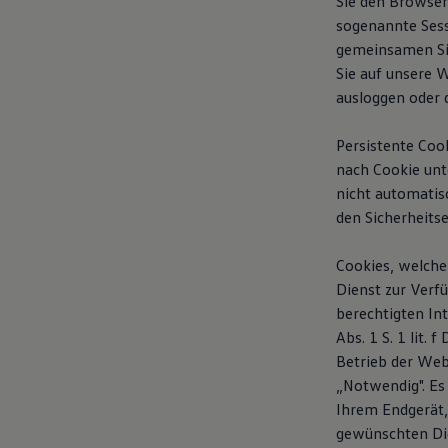
Sie den Browser
sogenannte Sess
gemeinsamen Si
Sie auf unsere 
ausloggen oder 
Persistente Coo
nach Cookie unt
nicht automatisc
den Sicherheits
Cookies, welche
Dienst zur Verf
berechtigten In
Abs. 1 S. 1 lit.
Betrieb der Web
„Notwendig". Es
Ihrem Endgerät,
gewünschten Dien