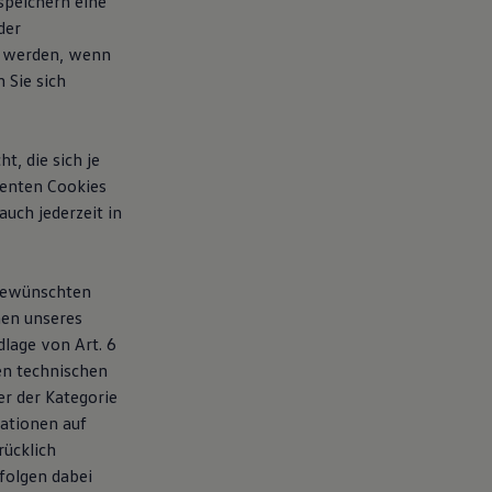
speichern eine
der
t werden, wenn
 Sie sich
, die sich je
ienten Cookies
uch jederzeit in
 gewünschten
men unseres
dlage von Art. 6
den technischen
r der Kategorie
mationen auf
rücklich
folgen dabei