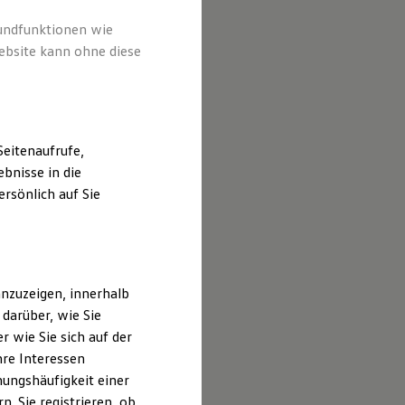
 Inhalten
führt sind.
rundfunktionen wie
ebsite kann ohne diese
eitenaufrufe,
bnisse in die
rsönlich auf Sie
nzuzeigen, innerhalb
darüber, wie Sie
 wie Sie sich auf der
hre Interessen
ungshäufigkeit einer
. Sie registrieren, ob