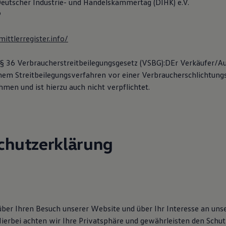
Deutscher Industrie- und Handelskammertag (DIHK) e.V.
9
ittlerregister.info/
§ 36 Verbraucherstreitbeilegungsgesetz (VSBG):DEr Verkäufer/
inem Streitbeilegungsverfahren vor einer Verbraucherschlichtungs
men und ist hierzu auch nicht verpflichtet.
chutzerklärung
über Ihren Besuch unserer Website und über Ihr Interesse an un
erbei achten wir Ihre Privatsphäre und gewährleisten den Schut