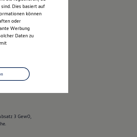
ind. Dies basiert auf
Informationen können
aften oder
evante Werbung
solcher Daten zu
 mit
en
 Absatz 3 GewO,
he.