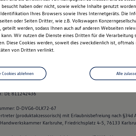
 besucht haben oder nicht, sowie welche Inhalte genutzt worden s
 Identifikation Ihres Browsers sowie Ihres Internetgeräts. Die 
6
iten oder Seiten Dritter, wie z.B. Volkswagen Konzerngesellsch
e
 geteilt werden, sodass Ihnen auch auf anderen Webseiten rel
840 0
kann. Wir nutzen die Dienste eines Dritten für die Verarbeitung 
840 178
. Diese Cookies werden, soweit dies zweckdienlich ist, oftmals
rafhardenberg.de
täten von Dritten verlinkt.
afhardenberg.de
e
e Cookies ablehnen
Alle zulass
t Mannheim, HRB 102799
.: DE 811242436
snummer: D-DVG6-OLK72-67
rtreter (produktakzessorisch) mit Erlaubnisbefreiung nach §34d
ie Handwerkskammer Karlsruhe, Friedrichsplatz 4-5, 76133 Karlsru