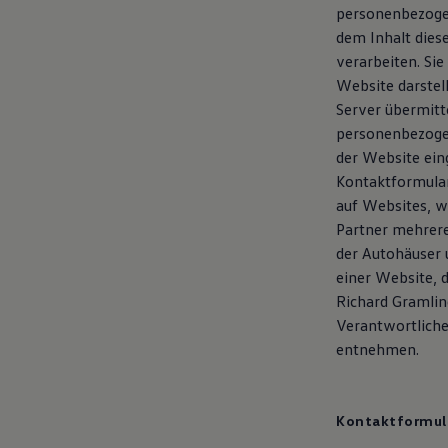
personenbezoge
Motorenöl und Flüssigkeiten
Räder und Reifen
dem Inhalt die
Pannen- und Unfallhilfe
verarbeiten. Si
Economy Service
Website darstell
Volkswagen Teile
Zubehör
Server übermitte
Modellspezifisches Zubehör
personenbezogen
Schutz und Pflege
der Website ein
Transport
Entertainment und Elektronik
Kontaktformular
Individualisieren
auf Websites, w
Wallbox und Ladekabel
Partner mehrere
Digitale Extras
Dienste für Ihr Modell finden
der Autohäuser 
Volkswagen Apps, Login und Shop
einer Website, d
Handy und Fahrzeug verbinden
Richard Gramlin
Updates für Software, Karten und Radio
Über Ihr Auto
Verantwortlich
Vorgängermodelle
entnehmen.
Kundeninformationen
Volkswagen Kundenbetreuung
Warn- und Kontrollleuchten
Assistenzsysteme
Kontaktformul
Digitale Betriebsanleitung
Live Beratung