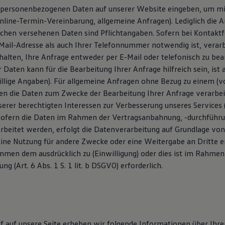
 personenbezogenen Daten auf unserer Website eingeben, um mi
 Online-Termin-Vereinbarung, allgemeine Anfragen). Lediglich die 
chen versehenen Daten sind Pflichtangaben. Sofern bei Kontakt
Mail-Adresse als auch Ihrer Telefonnummer notwendig ist, verarb
alten, Ihre Anfrage entweder per E-Mail oder telefonisch zu be
Daten kann für die Bearbeitung Ihrer Anfrage hilfreich sein, ist 
illige Angaben). Für allgemeine Anfragen ohne Bezug zu einem (vo
en die Daten zum Zwecke der Bearbeitung Ihrer Anfrage verarbeit
serer berechtigten Interessen zur Verbesserung unseres Services (A
. Sofern die Daten im Rahmen der Vertragsanbahnung, -durchführu
beitet werden, erfolgt die Datenverarbeitung auf Grundlage von A
Eine Nutzung für andere Zwecke oder eine Weitergabe an Dritte er
immen dem ausdrücklich zu (Einwilligung) oder dies ist im Rahmen
g (Art. 6 Abs. 1 S. 1 lit. b DSGVO) erforderlich.
ff auf unsere Seite erheben wir folgende Informationen über Ihr