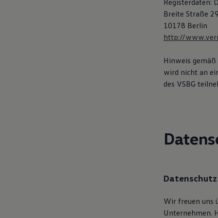
Registerdaten: 
Hybridautos
Breite Straße 2
Marke und Erlebnis
Volkswagen R und R Experience
10178 Berlin
R-Modelle
http://www.verm
R Experience
Driving Experience
Volkswagen entdecken
Hinweis gemäß 
Werkbesichtigung
wird nicht an e
Factory visit
des VSBG teilneh
Lifestyle Shop
T-Roc Kollektion
Golf Kollektion
ID. Kollektion
Volkswagen Kollektion
R-Kollektion
Datens
GTI Kollektion
Fußball Drop
we drive football
#wedriveproud
Besitzer und Service
Datenschutz
myVolkswagen
Software Updates
Service und Ersatzteile
Wir freuen uns 
Inspektion und HU/AU
Unternehmen. Hi
Reparaturen und Checks