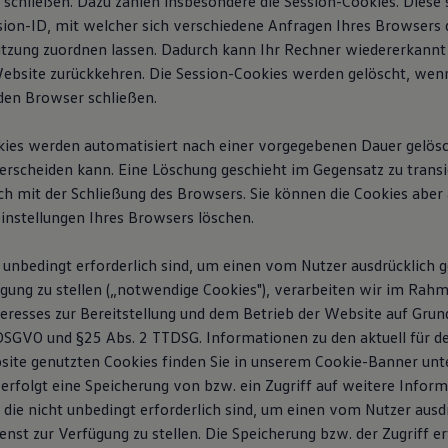
 schließen. Dazu zählen insbesondere die Session-Cookies. Diese 
ion-ID, mit welcher sich verschiedene Anfragen Ihres Browsers 
tzung zuordnen lassen. Dadurch kann Ihr Rechner wiedererkann
Website zurückkehren. Die Session-Cookies werden gelöscht, wenn
den Browser schließen.
kies werden automatisiert nach einer vorgegebenen Dauer gelöscht
erscheiden kann. Eine Löschung geschieht im Gegensatz zu trans
h mit der Schließung des Browsers. Sie können die Cookies aber a
einstellungen Ihres Browsers löschen.
 unbedingt erforderlich sind, um einen vom Nutzer ausdrücklich
ügung zu stellen („notwendige Cookies"), verarbeiten wir im Rah
teresses zur Bereitstellung und dem Betrieb der Website auf Grun
 f DSGVO und §25 Abs. 2 TTDSG. Informationen zu den aktuell für 
site genutzten Cookies finden Sie in unserem Cookie-Banner unte
 erfolgt eine Speicherung von bzw. ein Zugriff auf weitere Infor
 die nicht unbedingt erforderlich sind, um einen vom Nutzer ausd
st zur Verfügung zu stellen. Die Speicherung bzw. der Zugriff er