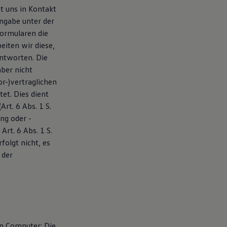
t uns in Kontakt
Angabe unter der
formularen die
eiten wir diese,
antworten. Die
aber nicht
r-)vertraglichen
et. Dies dient
rt. 6 Abs. 1 S.
ng oder -
rt. 6 Abs. 1 S.
folgt nicht, es
 der
en Computer: Die