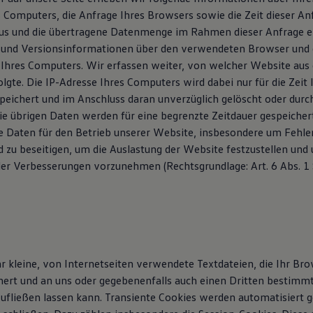
s Computers, die Anfrage Ihres Browsers sowie die Zeit dieser A
us und die übertragene Datenmenge im Rahmen dieser Anfrage er
 und Versionsinformationen über den verwendeten Browser und 
Ihres Computers. Wir erfassen weiter, von welcher Website aus d
olgte. Die IP-Adresse Ihres Computers wird dabei nur für die Zeit
peichert und im Anschluss daran unverzüglich gelöscht oder durc
ie übrigen Daten werden für eine begrenzte Zeitdauer gespeicher
 Daten für den Betrieb unserer Website, insbesondere um Fehle
d zu beseitigen, um die Auslastung der Website festzustellen und
r Verbesserungen vorzunehmen (Rechtsgrundlage: Art. 6 Abs. 1 S. 
hr kleine, von Internetseiten verwendete Textdateien, die Ihr Br
ert und an uns oder gegebenenfalls auch einen Dritten bestimm
ufließen lassen kann. Transiente Cookies werden automatisiert 