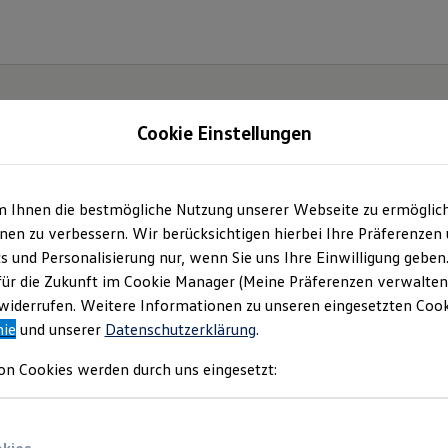
Cookie Einstellungen
m Ihnen die bestmögliche Nutzung unserer Webseite zu ermöglic
swagen Zentrum Karl
en zu verbessern. Wir berücksichtigen hierbei Ihre Präferenzen
cs und Personalisierung nur, wenn Sie uns Ihre Einwilligung geben
GmbH | Impressum &
für die Zukunft im Cookie Manager (Meine Präferenzen verwalten)
iderrufen. Weitere Informationen zu unseren eingesetzten Cooki
nie
und unserer
Datenschutzerklärung
.
Rechtliches
on Cookies werden durch uns eingesetzt:
en Sie Informationen über uns (Volkswag