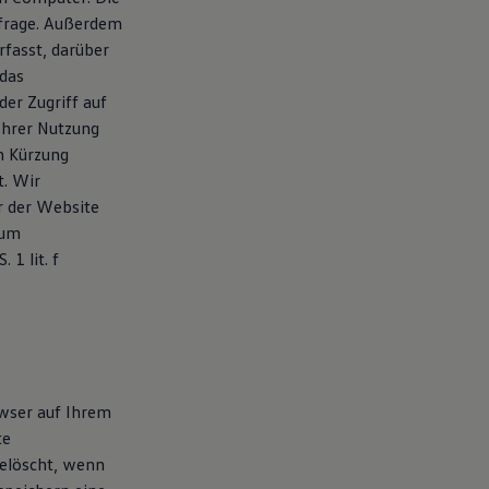
nfrage. Außerdem
fasst, darüber
das
er Zugriff auf
 Ihrer Nutzung
h Kürzung
t. Wir
r der Website
 um
1 lit. f
owser auf Ihrem
te
gelöscht, wenn