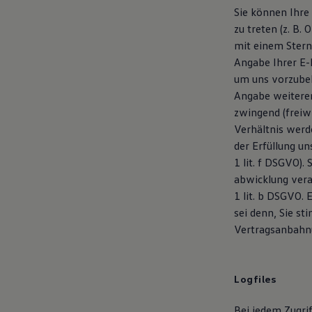
Magazin
Sie können Ihre
Lifestyle
zu treten (z. B.
Transport
mit einem Stern
Familie
Elektromobilität
Angabe Ihrer E-
Volkswagen R
um uns vorzubeh
Pannen- und Unfallhilfe
Angabe weiterer 
Volkswagen Kundenbetreuung
zwingend (freiw
Verhältnis werd
der Erfüllung un
1 lit. f DSGVO)
abwicklung verar
1 lit. b DSGVO. 
sei denn, Sie st
Vertragsanbahnun
Logfiles
Bei jedem Zugri