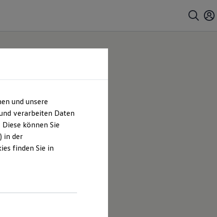
hen und unsere
sruhe
 und verarbeiten Daten
. Diese können Sie
 in der
es finden Sie in
en Zentrum