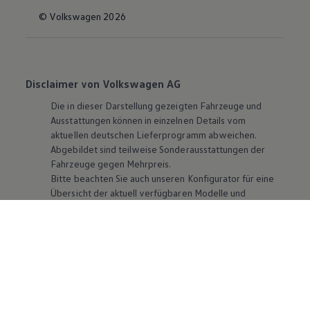
© Volkswagen 2026
Disclaimer von Volkswagen AG
Die in dieser Darstellung gezeigten Fahrzeuge und
Ausstattungen können in einzelnen Details vom
aktuellen deutschen Lieferprogramm abweichen.
Abgebildet sind teilweise Sonderausstattungen der
Fahrzeuge gegen Mehrpreis.
Bitte beachten Sie auch unseren Konfigurator für eine
Übersicht der aktuell verfügbaren Modelle und
Ausstattungen.
Die angegebenen Verbrauchs- und Emissionswerte
beziehen sich nicht auf ein einzelnes Fahrzeug und sind
nicht Bestandteil des Angebots, sondern dienen allein
Vergleichszwecken zwischen den verschiedenen
Fahrzeugtypen. Zusatzausstattungen und
Zubehör
(Anbauteile, Reifenformat usw.) können relevante