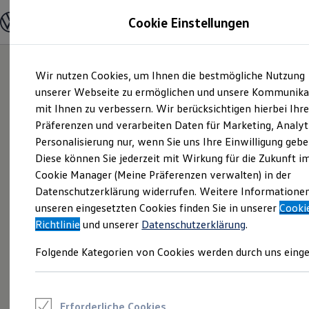
Modelle und Konfigurator
Cookie Einstellungen
Konfigurator
Modelle vergleichen
Konfiguration laden
Zum
Zum
Autosuche
Wir nutzen Cookies, um Ihnen die bestmögliche Nutzung
Hauptinhalt
Footer
Elektroautos
springen
springen
unserer Webseite zu ermöglichen und unsere Kommunika
ENERGY Sondermodelle
Nutzfahrzeuge
mit Ihnen zu verbessern. Wir berücksichtigen hierbei Ihr
SUV und CUV
Präferenzen und verarbeiten Daten für Marketing, Analyt
Familienautos
Personalisierung nur, wenn Sie uns Ihre Einwilligung gebe
Kombis
Kompaktwagen
Diese können Sie jederzeit mit Wirkung für die Zukunft i
Sportwagen
Cookie Manager (Meine Präferenzen verwalten) in der
Schnell verfügbare Fahrzeuge
Angebote und Produkte
Datenschutzerklärung widerrufen. Weitere Informatione
Aktuelle Angebote
unseren eingesetzten Cookies finden Sie in unserer
Cooki
E-Auto-Förderung
Richtlinie
und unserer
Datenschutzerklärung
.
Volkswagen Marktplatz
Die ENERGY Sondermodelle
Folgende Kategorien von Cookies werden durch uns einge
Junge Gebrauchtwagen und Gebrauchtwagen
Volkswagen Zertifizierte Gebrauchtwagen
Elektromobilität bei Gebrauchtwagen
Zubehör- und Serviceangebote
Saisonangebote
Erforderliche Cookies