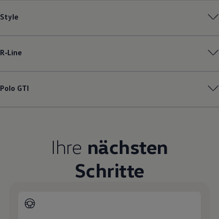
Magazin
Style
Lifestyle
Transport
Familie
Elektromobilität
Volkswagen R
R‑Line
Pannen- und Unfallhilfe
Volkswagen Kundenbetreuung
Polo
GTI
Ihre
nächsten
Schritte