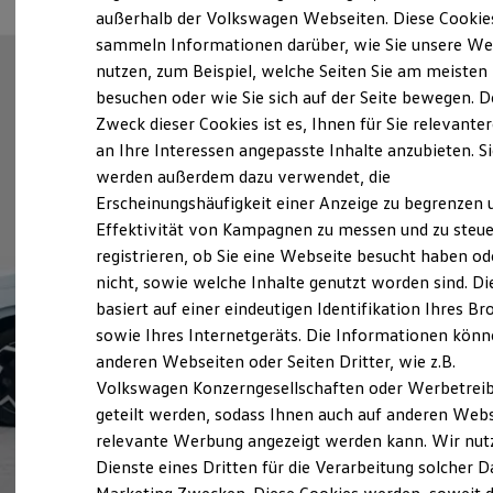
Elektrofahrzeugkonzepte
außerhalb der Volkswagen Webseiten. Diese Cookie
ID. EVERY1
sammeln Informationen darüber, wie Sie unsere We
Reichweite
nutzen, zum Beispiel, welche Seiten Sie am meisten
Reichweite der ID. Modelle
Reichweite im Winter
besuchen oder wie Sie sich auf der Seite bewegen. D
Rekuperation
Zweck dieser Cookies ist es, Ihnen für Sie relevante
Laden
an Ihre Interessen angepasste Inhalte anzubieten. S
Laden unterwegs
Laden Zuhause
werden außerdem dazu verwendet, die
Ladestationen finden
Erscheinungshäufigkeit einer Anzeige zu begrenzen 
Ladezeitensimulator
Effektivität von Kampagnen zu messen und zu steue
Batterie
Sicherheit
registrieren, ob Sie eine Webseite besucht haben od
Garantie und Lebensdauer
nicht, sowie welche Inhalte genutzt worden sind. Di
Nachhaltigkeit
basiert auf einer eindeutigen Identifikation Ihres B
Technologie
Kosten und Kauf
sowie Ihres Internetgeräts. Die Informationen kön
Verbrauchskosten
anderen Webseiten oder Seiten Dritter, wie z.B.
Kaufoptionen
Volkswagen Konzerngesellschaften oder Werbetrei
E-Auto-Förderung
Software und Konnektivität
geteilt werden, sodass Ihnen auch auf anderen Web
Die ID. Software 6
relevante Werbung angezeigt werden kann. Wir nut
ID. Software Versionen und Updates
Dienste eines Dritten für die Verarbeitung solcher D
Digitale Extras
Schnittstellen zu Ihrem ID.