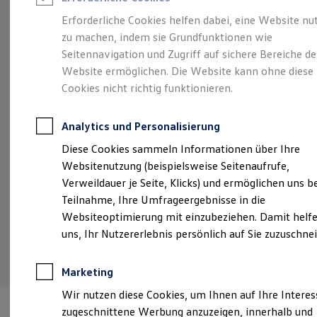
Reifenpakete
Leasing
Erforderliche Cookies helfen dabei, eine Website nu
Leasing-Angebote
zu machen, indem sie Grundfunktionen wie
Ganz schön groß.
Der
Gebrauchtwagen Leasing
Seitennavigation und Zugriff auf sichere Bereiche de
Junge Gebrauchtwagen-Leasing
Elektroauto Leasing
Website ermöglichen. Die Website kann ohne diese
Polo.
Kleinwagen-Leasing
Cookies nicht richtig funktionieren.
Leasing ohne Anzahlung
Finanzierung
Autokredit mit Schlussrate
Analytics und Personalisierung
Versicherungen und Garantien
Kfz-Versicherung
Diese Cookies sammeln Informationen über Ihre
Restschuldversicherungen
Websitenutzung (beispielsweise Seitenaufrufe,
Garantien
Verweildauer je Seite, Klicks) und ermöglichen uns b
Wartungsverträge
Geschäftskunden
Teilnahme, Ihre Umfrageergebnisse in die
Professional Class bei Volkswagen
Websiteoptimierung mit einzubeziehen. Damit helfe
Großkunden
uns, Ihr Nutzererlebnis persönlich auf Sie zuzuschne
Behörden
(
Impressum & Rechtliches
)
Direktkunden
Sonderfahrzeuge
Marketing
Anpfiff zum Gewinn
Elektromobilität
Wir nutzen diese Cookies, um Ihnen auf Ihre Intere
Elektroautos
zugeschnittene Werbung anzuzeigen, innerhalb und
ID. Tutorials