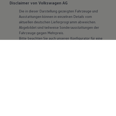
Disclaimer von Volkswagen AG
Die in dieser Darstellung gezeigten Fahrzeuge und
Ausstattungen können in einzelnen Details vom
aktuellen deutschen Lieferprogramm abweichen.
Abgebildet sind teilweise Sonderausstattungen der
Fahrzeuge gegen Mehrpreis.
Bitte beachten Sie auch unseren Konfigurator für eine
Übersicht der aktuell verfügbaren Modelle und
Ausstattungen.
Die angegebenen Verbrauchs- und Emissionswerte
beziehen sich nicht auf ein einzelnes Fahrzeug und sind
nicht Bestandteil des Angebots, sondern dienen allein
Vergleichszwecken zwischen den verschiedenen
Fahrzeugtypen. Zusatzausstattungen und
Zubehör
(Anbauteile, Reifenformat usw.) können relevante
Fahrzeugparameter, wie
z. B.
Gewicht, Rollwiderstand
und Aerodynamik verändern und neben Witterungs-
und Verkehrsbedingungen sowie dem individuellen
Fahrverhalten den Kraftstoffverbrauch, den
Stromverbrauch, die CO₂-Emissionen und die