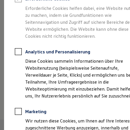
Reifenpakete
Leasing
Erforderliche Cookies helfen dabei, eine Website nu
Leasing-Angebote
zu machen, indem sie Grundfunktionen wie
Abenteuer Leben.
Der
Gebrauchtwagen Leasing
Seitennavigation und Zugriff auf sichere Bereiche de
Junge Gebrauchtwagen-Leasing
Elektroauto Leasing
Website ermöglichen. Die Website kann ohne diese
Tiguan.
Kleinwagen-Leasing
Cookies nicht richtig funktionieren.
Leasing ohne Anzahlung
Finanzierung
Autokredit mit Schlussrate
Analytics und Personalisierung
Versicherungen und Garantien
Kfz-Versicherung
Diese Cookies sammeln Informationen über Ihre
Restschuldversicherungen
Websitenutzung (beispielsweise Seitenaufrufe,
Garantien
Verweildauer je Seite, Klicks) und ermöglichen uns b
Wartungsverträge
Geschäftskunden
Teilnahme, Ihre Umfrageergebnisse in die
Professional Class bei Volkswagen
Websiteoptimierung mit einzubeziehen. Damit helfe
Großkunden
uns, Ihr Nutzererlebnis persönlich auf Sie zuzuschne
Behörden
(
Impressum & Rechtliches
)
Direktkunden
Sonderfahrzeuge
Marketing
Anpfiff zum Gewinn
Elektromobilität
Wir nutzen diese Cookies, um Ihnen auf Ihre Intere
Elektroautos
zugeschnittene Werbung anzuzeigen, innerhalb und
ID. Tutorials