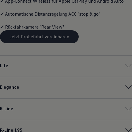
✓
App‑Connect
Wireless für Apple
CarPlay
und
Android
Auto
Motorenöl und Flüssigkeiten
Räder und Reifen
✓
Automatische Distanzregelung ACC "stop & go"
Pannen- und Unfallhilfe
Economy Service
Volkswagen Teile
✓
Rückfahrkamera "Rear View"
Zubehör
Modellspezifisches Zubehör
Jetzt Probefahrt vereinbaren
Schutz und Pflege
Transport
Entertainment und Elektronik
Individualisieren
Wallbox und Ladekabel
Life
Digitale Extras
Dienste für Ihr Modell finden
Volkswagen Apps, Login und Shop
Handy und Fahrzeug verbinden
Elegance
Updates für Software, Karten und Radio
Über Ihr Auto
Vorgängermodelle
Kundeninformationen
R‑Line
Volkswagen Kundenbetreuung
Warn- und Kontrollleuchten
Assistenzsysteme
Digitale Betriebsanleitung
R‑Line
195
Live Beratung