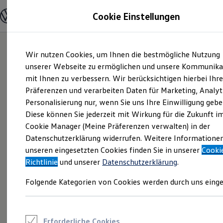
Modelle und Konfigurator
Cookie Einstellungen
Konfigurator
Modelle vergleichen
Konfiguration laden
Zum
Zum
Autosuche
Wir nutzen Cookies, um Ihnen die bestmögliche Nutzung
Hauptinhalt
Footer
Elektroautos
springen
springen
unserer Webseite zu ermöglichen und unsere Kommunika
ENERGY Sondermodelle
Nutzfahrzeuge
mit Ihnen zu verbessern. Wir berücksichtigen hierbei Ihr
SUV und CUV
Präferenzen und verarbeiten Daten für Marketing, Analyt
Familienautos
Personalisierung nur, wenn Sie uns Ihre Einwilligung gebe
Kombis
Kompaktwagen
Diese können Sie jederzeit mit Wirkung für die Zukunft i
Sportwagen
Cookie Manager (Meine Präferenzen verwalten) in der
Schnell verfügbare Fahrzeuge
Angebote und Produkte
Datenschutzerklärung widerrufen. Weitere Informatione
Aktuelle Angebote
unseren eingesetzten Cookies finden Sie in unserer
Cooki
E-Auto-Förderung
Richtlinie
und unserer
Datenschutzerklärung
.
Volkswagen Marktplatz
Die ENERGY Sondermodelle
Folgende Kategorien von Cookies werden durch uns einge
Junge Gebrauchtwagen und Gebrauchtwagen
Volkswagen Zertifizierte Gebrauchtwagen
Elektromobilität bei Gebrauchtwagen
Zubehör- und Serviceangebote
Saisonangebote
Erforderliche Cookies