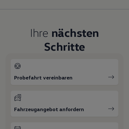
Magazin
Lifestyle
Transport
Familie
Elektromobilität
Ihre
nächsten
Volkswagen R
Pannen- und Unfallhilfe
Volkswagen Kundenbetreuung
Schritte
Probefahrt vereinbaren
Fahrzeugangebot anfordern