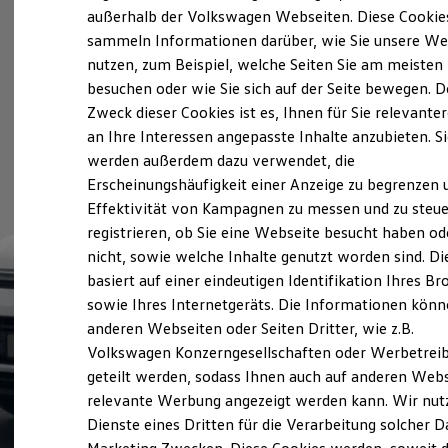
Elektrofahrzeugkonzepte
außerhalb der Volkswagen Webseiten. Diese Cookie
ID. EVERY1
sammeln Informationen darüber, wie Sie unsere We
Reichweite
nutzen, zum Beispiel, welche Seiten Sie am meisten
Reichweite der ID. Modelle
Reichweite im Winter
besuchen oder wie Sie sich auf der Seite bewegen. D
Rekuperation
Zweck dieser Cookies ist es, Ihnen für Sie relevante
Laden
an Ihre Interessen angepasste Inhalte anzubieten. S
Laden unterwegs
Laden Zuhause
werden außerdem dazu verwendet, die
Ladestationen finden
Erscheinungshäufigkeit einer Anzeige zu begrenzen 
Ladezeitensimulator
Effektivität von Kampagnen zu messen und zu steue
Batterie
Sicherheit
registrieren, ob Sie eine Webseite besucht haben od
Garantie und Lebensdauer
nicht, sowie welche Inhalte genutzt worden sind. Di
Nachhaltigkeit
basiert auf einer eindeutigen Identifikation Ihres B
Technologie
Kosten und Kauf
sowie Ihres Internetgeräts. Die Informationen kön
Verbrauchskosten
anderen Webseiten oder Seiten Dritter, wie z.B.
Kaufoptionen
Volkswagen Konzerngesellschaften oder Werbetrei
E-Auto-Förderung
Software und Konnektivität
geteilt werden, sodass Ihnen auch auf anderen Web
Die ID. Software 6
relevante Werbung angezeigt werden kann. Wir nut
ID. Software Versionen und Updates
Dienste eines Dritten für die Verarbeitung solcher D
Digitale Extras
Schnittstellen zu Ihrem ID.