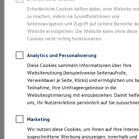
Reifenpakete
Leasing
Erforderliche Cookies helfen dabei, eine Website nu
Leasing-Angebote
zu machen, indem sie Grundfunktionen wie
Ihr Begleiter für Alltag
Gebrauchtwagen Leasing
Seitennavigation und Zugriff auf sichere Bereiche de
Junge Gebrauchtwagen-Leasing
Elektroauto Leasing
Website ermöglichen. Die Website kann ohne diese
und Freizeit.
Der T-
Kleinwagen-Leasing
Cookies nicht richtig funktionieren.
Leasing ohne Anzahlung
Cross.
Finanzierung
Autokredit mit Schlussrate
Analytics und Personalisierung
Versicherungen und Garantien
Kfz-Versicherung
Diese Cookies sammeln Informationen über Ihre
Restschuldversicherungen
Websitenutzung (beispielsweise Seitenaufrufe,
Garantien
Verweildauer je Seite, Klicks) und ermöglichen uns b
Wartungsverträge
Geschäftskunden
Teilnahme, Ihre Umfrageergebnisse in die
Professional Class bei Volkswagen
Websiteoptimierung mit einzubeziehen. Damit helfe
Großkunden
uns, Ihr Nutzererlebnis persönlich auf Sie zuzuschne
Behörden
Direktkunden
Sonderfahrzeuge
Marketing
Anpfiff zum Gewinn
(
Impressum & Rechtliches
)
Elektromobilität
Wir nutzen diese Cookies, um Ihnen auf Ihre Intere
Elektroautos
zugeschnittene Werbung anzuzeigen, innerhalb und
ID. Tutorials