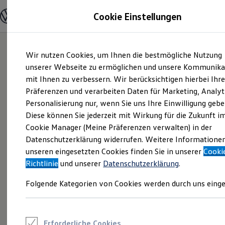
Modelle und Konfigurator
Cookie Einstellungen
Konfigurator
Modelle vergleichen
Konfiguration laden
Zum
Zum
Autosuche
Wir nutzen Cookies, um Ihnen die bestmögliche Nutzung
Hauptinhalt
Footer
Elektroautos
springen
springen
unserer Webseite zu ermöglichen und unsere Kommunika
ENERGY Sondermodelle
Nutzfahrzeuge
mit Ihnen zu verbessern. Wir berücksichtigen hierbei Ihr
SUV und CUV
Präferenzen und verarbeiten Daten für Marketing, Analyt
Familienautos
Personalisierung nur, wenn Sie uns Ihre Einwilligung gebe
Kombis
Kompaktwagen
Diese können Sie jederzeit mit Wirkung für die Zukunft i
Sportwagen
Cookie Manager (Meine Präferenzen verwalten) in der
Schnell verfügbare Fahrzeuge
Angebote und Produkte
Datenschutzerklärung widerrufen. Weitere Informatione
Aktuelle Angebote
unseren eingesetzten Cookies finden Sie in unserer
Cooki
E-Auto-Förderung
Richtlinie
und unserer
Datenschutzerklärung
.
Volkswagen Marktplatz
Die ENERGY Sondermodelle
Folgende Kategorien von Cookies werden durch uns einge
Junge Gebrauchtwagen und Gebrauchtwagen
Volkswagen Zertifizierte Gebrauchtwagen
Elektromobilität bei Gebrauchtwagen
Zubehör- und Serviceangebote
Saisonangebote
Erforderliche Cookies