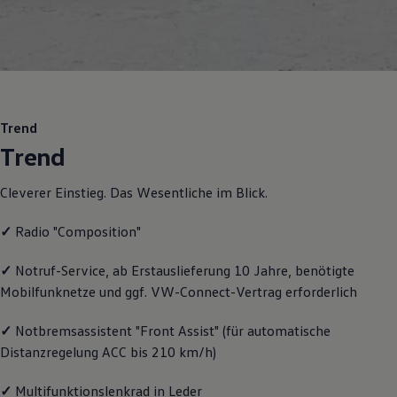
Motorenöl und Flüssigkeiten
Räder und Reifen
Pannen- und Unfallhilfe
Economy Service
Volkswagen Teile
Zubehör
Modellspezifisches Zubehör
Schutz und Pflege
Trend
Transport
Trend
Entertainment und Elektronik
Individualisieren
Wallbox und Ladekabel
Cleverer Einstieg. Das Wesentliche im Blick.
Digitale Extras
Dienste für Ihr Modell finden
✓
Radio "Composition"
Volkswagen Apps, Login und Shop
Handy und Fahrzeug verbinden
Updates für Software, Karten und Radio
✓
Notruf
-
Service
, ab Erstauslieferung 10 Jahre, benötigte
Über Ihr Auto
Mobilfunknetze und ggf. VW
-
Connect
-Vertrag erforderlich
Vorgängermodelle
Kundeninformationen
✓
Notbremsassistent "Front Assist" (für automatische
Volkswagen Kundenbetreuung
Warn- und Kontrollleuchten
Distanzregelung ACC bis 210 km/h)
Assistenzsysteme
Digitale Betriebsanleitung
✓
Multifunktionslenkrad in Leder
Live Beratung