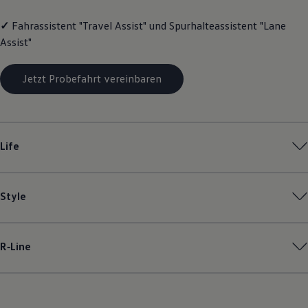
Magazin
Lifestyle
✓
Fahrassistent "Travel Assist" und Spurhalteassistent "Lane
Transport
Assist"
Familie
Elektromobilität
Volkswagen R
Jetzt Probefahrt vereinbaren
Pannen- und Unfallhilfe
Volkswagen Kundenbetreuung
Life
Style
R‑Line