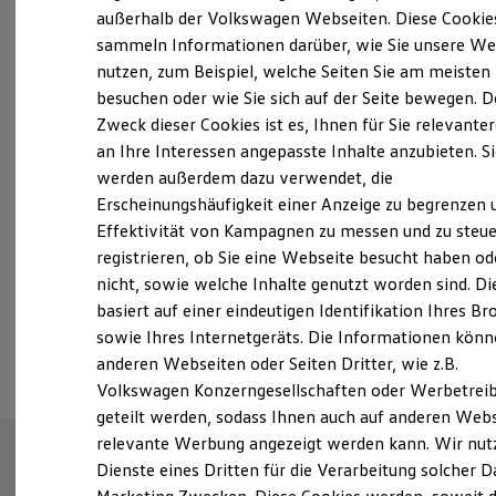
Elektrofahrzeugkonzepte
außerhalb der Volkswagen Webseiten. Diese Cookie
ID. EVERY1
sammeln Informationen darüber, wie Sie unsere We
Reichweite
nutzen, zum Beispiel, welche Seiten Sie am meisten
Reichweite der ID. Modelle
Probefahrt vereinbaren
Reichweite im Winter
besuchen oder wie Sie sich auf der Seite bewegen. D
Rekuperation
Zweck dieser Cookies ist es, Ihnen für Sie relevante
Laden
an Ihre Interessen angepasste Inhalte anzubieten. S
Laden unterwegs
Laden Zuhause
werden außerdem dazu verwendet, die
Ladestationen finden
Erscheinungshäufigkeit einer Anzeige zu begrenzen 
Fahrzeugangebot anfordern
Ladezeitensimulator
Effektivität von Kampagnen zu messen und zu steue
Batterie
Sicherheit
registrieren, ob Sie eine Webseite besucht haben od
Garantie und Lebensdauer
nicht, sowie welche Inhalte genutzt worden sind. Di
Nachhaltigkeit
basiert auf einer eindeutigen Identifikation Ihres B
Technologie
Serviceanfrage stellen
Kosten und Kauf
sowie Ihres Internetgeräts. Die Informationen kön
Verbrauchskosten
anderen Webseiten oder Seiten Dritter, wie z.B.
Kaufoptionen
Volkswagen Konzerngesellschaften oder Werbetrei
E-Auto-Förderung
Software und Konnektivität
geteilt werden, sodass Ihnen auch auf anderen Web
Die ID. Software 6
relevante Werbung angezeigt werden kann. Wir nut
ID. Software Versionen und Updates
Dienste eines Dritten für die Verarbeitung solcher D
Digitale Extras
Schnittstellen zu Ihrem ID.