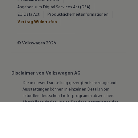
Angaben zum Digital Services Act (DSA)
EU Data Act
Produktsicherheitsinformationen
Vertrag Widerrufen
© Volkswagen 2026
Disclaimer von Volkswagen AG
Die in dieser Darstellung gezeigten Fahrzeuge und
Ausstattungen können in einzelnen Details vom
aktuellen deutschen Lieferprogramm abweichen.
Abgebildet sind teilweise Sonderausstattungen der
Fahrzeuge gegen Mehrpreis.
Bitte beachten Sie auch unseren Konfigurator für eine
Übersicht der aktuell verfügbaren Modelle und
Ausstattungen.
Die angegebenen Verbrauchs- und Emissionswerte