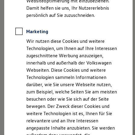
Websiteoptimierung mit einzubeziehen.
Elektrofahrzeugkonzepte
Damit helfen sie uns, Ihr Nutzererlebnis
ID. EVERY1
Reichweite
persönlich auf Sie zuzuschneiden.
Reichweite der ID. Modelle
Reichweite im Winter
Rekuperation
Marketing
Laden
Wir nutzen diese Cookies und weitere
Laden unterwegs
Laden Zuhause
Technologien, um Ihnen auf Ihre Interessen
Ladestationen finden
zugeschnittene Werbung anzuzeigen,
Ladezeitensimulator
innerhalb und außerhalb der Volkswagen
Batterie
Sicherheit
Webseiten. Diese Cookies und weitere
Garantie und Lebensdauer
Technologien sammeln Informationen
Nachhaltigkeit
darüber, wie Sie unsere Webseite nutzen,
Technologie
Kosten und Kauf
zum Beispiel, welche Seiten Sie am meisten
Verbrauchskosten
besuchen oder wie Sie sich auf der Seite
Kaufoptionen
bewegen. Der Zweck dieser Cookies und
E-Auto-Förderung
Software und Konnektivität
weitere Technologien ist es, Ihnen für Sie
Die ID. Software 6
relevantere und an Ihre Interessen
ID. Software Versionen und Updates
angepasste Inhalte anzubieten. Sie werden
Digitale Extras
Schnittstellen zu Ihrem ID.