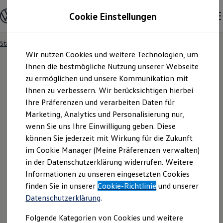
Modelle und Konfigurator
Cookie Einstellungen
Konfigurator
Modelle vergleichen
Konfiguration laden
Startseite
Händlersuche
Zum
Zum
Autosuche
Wir nutzen Cookies und weitere Technologien, um
Hauptinhalt
Footer
Elektroautos
springen
springen
Ihnen die bestmögliche Nutzung unserer Webseite
ENERGY Sondermodelle
Nutzfahrzeuge
zu ermöglichen und unsere Kommunikation mit
SUV und CUV
Ihnen zu verbessern. Wir berücksichtigen hierbei
Familienautos
Ihre Präferenzen und verarbeiten Daten für
Kombis
Kompaktwagen
Marketing, Analytics und Personalisierung nur,
Sportwagen
wenn Sie uns Ihre Einwilligung geben. Diese
Schnell verfügbare Fahrzeuge
Angebote und Produkte
können Sie jederzeit mit Wirkung für die Zukunft
Aktuelle Angebote
im Cookie Manager (Meine Präferenzen verwalten)
E-Auto-Förderung
in der Datenschutzerklärung widerrufen. Weitere
Volkswagen Marktplatz
Informationen zu unseren eingesetzten Cookies
Die ENERGY Sondermodelle
Junge Gebrauchtwagen und Gebrauchtwagen
finden Sie in unserer
Cookie-Richtlinie
und unserer
Volkswagen Zertifizierte Gebrauchtwagen
Datenschutzerklärung
.
Elektromobilität bei Gebrauchtwagen
Zubehör- und Serviceangebote
Folgende Kategorien von Cookies und weitere
Saisonangebote