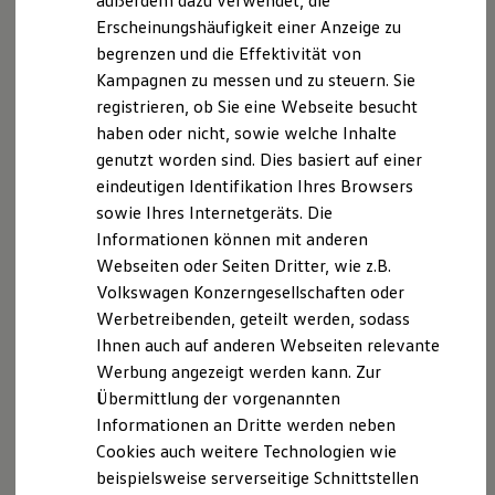
außerdem dazu verwendet, die
Hybridautos
Erscheinungshäufigkeit einer Anzeige zu
Marke und Erlebnis
begrenzen und die Effektivität von
Volkswagen R und R Experience
R-Modelle
Kampagnen zu messen und zu steuern. Sie
R Experience
registrieren, ob Sie eine Webseite besucht
Driving Experience
haben oder nicht, sowie welche Inhalte
Volkswagen entdecken
Werkbesichtigung
genutzt worden sind. Dies basiert auf einer
Factory visit
eindeutigen Identifikation Ihres Browsers
Lifestyle Shop
sowie Ihres Internetgeräts. Die
T-Roc Kollektion
Golf Kollektion
Informationen können mit anderen
ID. Kollektion
Webseiten oder Seiten Dritter, wie z.B.
Volkswagen Kollektion
Volkswagen Konzerngesellschaften oder
R-Kollektion
GTI Kollektion
Werbetreibenden, geteilt werden, sodass
Fußball Drop
Ihnen auch auf anderen Webseiten relevante
we drive football
Werbung angezeigt werden kann. Zur
#wedriveproud
Besitzer und Service
Übermittlung der vorgenannten
myVolkswagen
Informationen an Dritte werden neben
Software Updates
Cookies auch weitere Technologien wie
Service und Ersatzteile
Inspektion und HU/AU
beispielsweise serverseitige Schnittstellen
Reparaturen und Checks