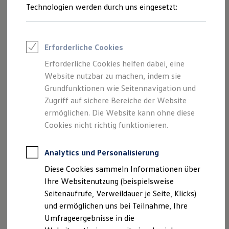
Reifenpakete
Technologien werden durch uns eingesetzt:
Leasing
Leasing-Angebote
Gebrauchtwagen Leasing
Junge Gebrauchtwagen-Leasing
Erforderliche Cookies
Elektroauto Leasing
Kleinwagen-Leasing
Erforderliche Cookies helfen dabei, eine
Leasing ohne Anzahlung
Website nutzbar zu machen, indem sie
Finanzierung
Autokredit mit Schlussrate
Grundfunktionen wie Seitennavigation und
Versicherungen und Garantien
Zugriff auf sichere Bereiche der Website
Kfz-Versicherung
ermöglichen. Die Website kann ohne diese
Restschuldversicherungen
Garantien
Cookies nicht richtig funktionieren.
Wartungsverträge
Geschäftskunden
Professional Class bei Volkswagen
Analytics und Personalisierung
Großkunden
Diese Cookies sammeln Informationen über
Behörden
Direktkunden
Ihre Websitenutzung (beispielsweise
Sonderfahrzeuge
Seitenaufrufe, Verweildauer je Seite, Klicks)
Anpfiff zum Gewinn
und ermöglichen uns bei Teilnahme, Ihre
Elektromobilität
Elektroautos
Umfrageergebnisse in die
ID. Tutorials