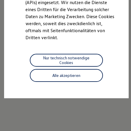
(APIs) eingesetzt. Wir nutzen die Dienste
Motorenöl und Flüssigkeiten
eines Dritten für die Verarbeitung solcher
Räder und Reifen
Pannen- und Unfallhilfe
Daten zu Marketing Zwecken. Diese Cookies
Economy Service
werden, soweit dies zweckdienlich ist,
Volkswagen Teile
oftmals mit Seitenfunktionalitäten von
Zubehör
Modellspezifisches Zubehör
Dritten verlinkt.
Schutz und Pflege
Transport
Entertainment und Elektronik
Individualisieren
Nur technisch notwendige
Wallbox und Ladekabel
Cookies
Digitale Extras
Dienste für Ihr Modell finden
Alle akzeptieren
Volkswagen Apps, Login und Shop
Handy und Fahrzeug verbinden
Updates für Software, Karten und Radio
Über Ihr Auto
Vorgängermodelle
Kundeninformationen
Volkswagen Kundenbetreuung
Warn- und Kontrollleuchten
Assistenzsysteme
Digitale Betriebsanleitung
Live Beratung