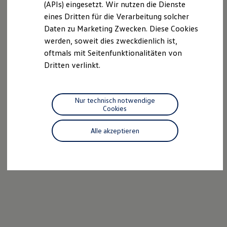
(APIs) eingesetzt. Wir nutzen die Dienste
Motorenöl und Flüssigkeiten
eines Dritten für die Verarbeitung solcher
Räder und Reifen
Pannen- und Unfallhilfe
Daten zu Marketing Zwecken. Diese Cookies
Economy Service
werden, soweit dies zweckdienlich ist,
Volkswagen Teile
oftmals mit Seitenfunktionalitäten von
Zubehör
Modellspezifisches Zubehör
Dritten verlinkt.
Schutz und Pflege
Transport
Entertainment und Elektronik
Individualisieren
Nur technisch notwendige
Wallbox und Ladekabel
Cookies
Digitale Extras
Dienste für Ihr Modell finden
Alle akzeptieren
Volkswagen Apps, Login und Shop
Handy und Fahrzeug verbinden
Updates für Software, Karten und Radio
Über Ihr Auto
Vorgängermodelle
Kundeninformationen
Volkswagen Kundenbetreuung
Warn- und Kontrollleuchten
Assistenzsysteme
Digitale Betriebsanleitung
Live Beratung