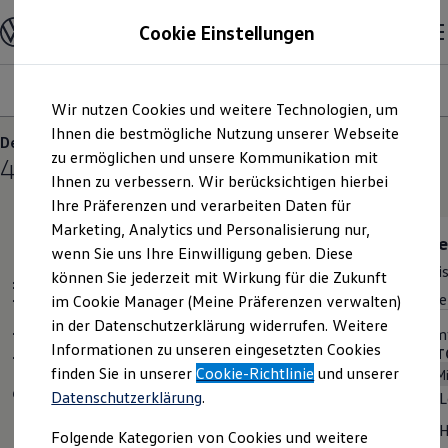
Modelle und Konfigurator
Cookie Einstellungen
Konfigurator
Modelle vergleichen
Konfiguration laden
Modelle
Ausstattungsvariante
Motoren
Farben
Interieur
Zum
Zum
Autosuche
Wir nutzen Cookies und weitere Technologien, um
Hauptinhalt
Footer
Elektroautos
springen
springen
Ihnen die bestmögliche Nutzung unserer Webseite
ENERGY Sondermodelle
Der T-Roc
Nutzfahrzeuge
zu ermöglichen und unsere Kommunikation mit
4
Varianten
SUV und CUV
Ihnen zu verbessern. Wir berücksichtigen hierbei
Familienautos
Ihre Präferenzen und verarbeiten Daten für
Kombis
Kompaktwagen
Marketing, Analytics und Personalisierung nur,
Sportwagen
Trend
Lif
wenn Sie uns Ihre Einwilligung geben. Diese
Schnell verfügbare Fahrzeuge
Preis inkl. MwSt. ab
30.995,00 €
Prei
Angebote und Produkte
können Sie jederzeit mit Wirkung für die Zukunft
Standardmodelle
Aktuelle Angebote
Rate inkl. MwSt. ab
Rate
im Cookie Manager (Meine Präferenzen verwalten)
E-Auto-Förderung
in der Datenschutzerklärung widerrufen. Weitere
Volkswagen Marktplatz
Cleverer Einstieg. Das Wesentliche im Blick.
Komf
Informationen zu unseren eingesetzten Cookies
Die ENERGY Sondermodelle
MOTOREN (1 verfügbar)
MOTO
Junge Gebrauchtwagen und Gebrauchtwagen
finden Sie in unserer
Cookie-Richtlinie
und unserer
Mild-Hybrid
Automatik
Volkswagen Zertifizierte Gebrauchtwagen
Datenschutzerklärung
.
Leistung
85kW
L
Elektromobilität bei Gebrauchtwagen
Zubehör- und Serviceangebote
Hubraum
1,5L
Folgende Kategorien von Cookies und weitere
Saisonangebote