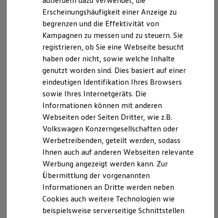
außerdem dazu verwendet, die
Hybridautos
Erscheinungshäufigkeit einer Anzeige zu
Marke und Erlebnis
begrenzen und die Effektivität von
Volkswagen R und R Experience
R-Modelle
Kampagnen zu messen und zu steuern. Sie
R Experience
registrieren, ob Sie eine Webseite besucht
Driving Experience
haben oder nicht, sowie welche Inhalte
Volkswagen entdecken
Werkbesichtigung
genutzt worden sind. Dies basiert auf einer
Factory visit
eindeutigen Identifikation Ihres Browsers
Lifestyle Shop
sowie Ihres Internetgeräts. Die
T-Roc Kollektion
Golf Kollektion
Informationen können mit anderen
ID. Kollektion
Webseiten oder Seiten Dritter, wie z.B.
Volkswagen Kollektion
Volkswagen Konzerngesellschaften oder
R-Kollektion
GTI Kollektion
Werbetreibenden, geteilt werden, sodass
Fußball Drop
Ihnen auch auf anderen Webseiten relevante
we drive football
Werbung angezeigt werden kann. Zur
#wedriveproud
Besitzer und Service
Übermittlung der vorgenannten
myVolkswagen
Informationen an Dritte werden neben
Software Updates
Cookies auch weitere Technologien wie
Service und Ersatzteile
Inspektion und HU/AU
beispielsweise serverseitige Schnittstellen
Reparaturen und Checks