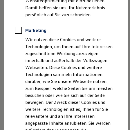
Websiteoptimierung mit einzubeziehen.
Elektrofahrzeugkonzepte
Damit helfen sie uns, Ihr Nutzererlebnis
ID. EVERY1
Reichweite
persönlich auf Sie zuzuschneiden.
Reichweite der ID. Modelle
Reichweite im Winter
Rekuperation
Marketing
Laden
Wir nutzen diese Cookies und weitere
Laden unterwegs
Laden Zuhause
Technologien, um Ihnen auf Ihre Interessen
Ladestationen finden
zugeschnittene Werbung anzuzeigen,
Ladezeitensimulator
innerhalb und außerhalb der Volkswagen
Batterie
Sicherheit
Webseiten. Diese Cookies und weitere
Garantie und Lebensdauer
Technologien sammeln Informationen
Nachhaltigkeit
darüber, wie Sie unsere Webseite nutzen,
Technologie
Kosten und Kauf
zum Beispiel, welche Seiten Sie am meisten
Verbrauchskosten
besuchen oder wie Sie sich auf der Seite
Kaufoptionen
bewegen. Der Zweck dieser Cookies und
E-Auto-Förderung
Software und Konnektivität
weitere Technologien ist es, Ihnen für Sie
Die ID. Software 6
relevantere und an Ihre Interessen
ID. Software Versionen und Updates
angepasste Inhalte anzubieten. Sie werden
Digitale Extras
Schnittstellen zu Ihrem ID.