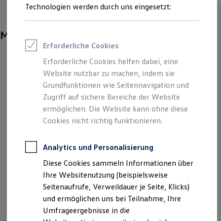
•
Energieverbrauch kombiniert:
5,6 - 5,5 l/100km
CO₂-
Reifenpakete
Technologien werden durch uns eingesetzt:
Leasing
•
Emissionen kombiniert:
127 - 125 g/km
CO₂-Klasse:
D
Leasing-Angebote
Gebrauchtwagen Leasing
Mehr entdecken
Junge Gebrauchtwagen-Leasing
Erforderliche Cookies
Elektroauto Leasing
Kleinwagen-Leasing
Erforderliche Cookies helfen dabei, eine
Leasing ohne Anzahlung
Website nutzbar zu machen, indem sie
Finanzierung
Autokredit mit Schlussrate
Grundfunktionen wie Seitennavigation und
Versicherungen und Garantien
Zugriff auf sichere Bereiche der Website
Kfz-Versicherung
ermöglichen. Die Website kann ohne diese
Restschuldversicherungen
Garantien
Cookies nicht richtig funktionieren.
Wartungsverträge
Geschäftskunden
Professional Class bei Volkswagen
Analytics und Personalisierung
Großkunden
Diese Cookies sammeln Informationen über
Behörden
Direktkunden
Ihre Websitenutzung (beispielsweise
Sonderfahrzeuge
Seitenaufrufe, Verweildauer je Seite, Klicks)
Anpfiff zum Gewinn
und ermöglichen uns bei Teilnahme, Ihre
Elektromobilität
Elektroautos
Umfrageergebnisse in die
ID. Tutorials