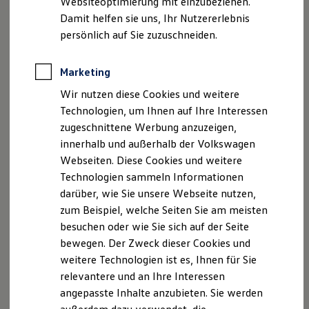
Websiteoptimierung mit einzubeziehen.
Elektrofahrzeugkonzepte
EN
Damit helfen sie uns, Ihr Nutzererlebnis
ID. EVERY1
Reichweite
persönlich auf Sie zuzuschneiden.
Reichweite der ID. Modelle
Reichweite im Winter
Rekuperation
Marketing
Below you will find the Privacy policy for business
Laden
partners of
Volkswagen
Software Asset Management
Wir nutzen diese Cookies und weitere
Laden unterwegs
Laden Zuhause
GmbH and its employees.
Technologien, um Ihnen auf Ihre Interessen
Ladestationen finden
zugeschnittene Werbung anzuzeigen,
Ladezeitensimulator
Download privacy policy here
innerhalb und außerhalb der Volkswagen
Batterie
Sicherheit
Webseiten. Diese Cookies und weitere
Garantie und Lebensdauer
Technologien sammeln Informationen
Nachhaltigkeit
darüber, wie Sie unsere Webseite nutzen,
Technologie
Kosten und Kauf
zum Beispiel, welche Seiten Sie am meisten
Verbrauchskosten
besuchen oder wie Sie sich auf der Seite
Kaufoptionen
bewegen. Der Zweck dieser Cookies und
E-Auto-Förderung
Software und Konnektivität
weitere Technologien ist es, Ihnen für Sie
Die ID. Software 6
relevantere und an Ihre Interessen
ID. Software Versionen und Updates
angepasste Inhalte anzubieten. Sie werden
Digitale Extras
Schnittstellen zu Ihrem ID.