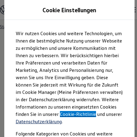
Modelle und Konfigurator
Cookie Einstellungen
Konfigurator
Modelle vergleichen
Konfiguration laden
Startseite
Zum
Zum
Autosuche
Wir nutzen Cookies und weitere Technologien, um
Hauptinhalt
Footer
Elektroautos
springen
springen
Ihnen die bestmögliche Nutzung unserer Webseite
ENERGY Sondermodelle
Nutzfahrzeuge
zu ermöglichen und unsere Kommunikation mit
SUV und CUV
Ihnen zu verbessern. Wir berücksichtigen hierbei
Datenschutzerklärung
Familienautos
Ihre Präferenzen und verarbeiten Daten für
Kombis
Kompaktwagen
Marketing, Analytics und Personalisierung nur,
für
Sportwagen
wenn Sie uns Ihre Einwilligung geben. Diese
Schnell verfügbare Fahrzeuge
Angebote und Produkte
können Sie jederzeit mit Wirkung für die Zukunft
GeschäftspartnerInne
Aktuelle Angebote
im Cookie Manager (Meine Präferenzen verwalten)
E-Auto-Förderung
in der Datenschutzerklärung widerrufen. Weitere
n der
Volkswagen
Volkswagen Marktplatz
Informationen zu unseren eingesetzten Cookies
Die ENERGY Sondermodelle
Junge Gebrauchtwagen und Gebrauchtwagen
finden Sie in unserer
Cookie-Richtlinie
und unserer
Software Asset
Volkswagen Zertifizierte Gebrauchtwagen
Datenschutzerklärung
.
Elektromobilität bei Gebrauchtwagen
Zubehör- und Serviceangebote
Management GmbH
Folgende Kategorien von Cookies und weitere
Saisonangebote