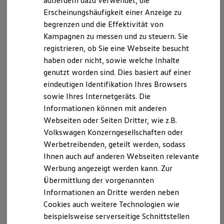
außerdem dazu verwendet, die
Hybridautos
Erscheinungshäufigkeit einer Anzeige zu
Marke und Erlebnis
begrenzen und die Effektivität von
Volkswagen R und R Experience
R-Modelle
Kampagnen zu messen und zu steuern. Sie
R Experience
registrieren, ob Sie eine Webseite besucht
Driving Experience
haben oder nicht, sowie welche Inhalte
Volkswagen entdecken
Werkbesichtigung
genutzt worden sind. Dies basiert auf einer
Factory visit
eindeutigen Identifikation Ihres Browsers
Lifestyle Shop
sowie Ihres Internetgeräts. Die
T-Roc Kollektion
Golf Kollektion
Informationen können mit anderen
ID. Kollektion
Webseiten oder Seiten Dritter, wie z.B.
Volkswagen Kollektion
Volkswagen Konzerngesellschaften oder
R-Kollektion
GTI Kollektion
Werbetreibenden, geteilt werden, sodass
Fußball Drop
Ihnen auch auf anderen Webseiten relevante
we drive football
Werbung angezeigt werden kann. Zur
#wedriveproud
Besitzer und Service
Übermittlung der vorgenannten
myVolkswagen
Informationen an Dritte werden neben
Software Updates
Cookies auch weitere Technologien wie
Service und Ersatzteile
Inspektion und HU/AU
beispielsweise serverseitige Schnittstellen
Reparaturen und Checks