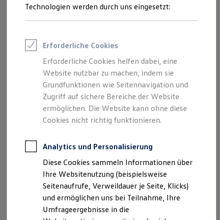
Reifenpakete
Technologien werden durch uns eingesetzt:
und deren
Leasing
Leasing-Angebote
Gebrauchtwagen Leasing
Beschäftigte
Junge Gebrauchtwagen-Leasing
Erforderliche Cookies
Elektroauto Leasing
Kleinwagen-Leasing
Erforderliche Cookies helfen dabei, eine
Leasing ohne Anzahlung
Website nutzbar zu machen, indem sie
Finanzierung
Autokredit mit Schlussrate
Grundfunktionen wie Seitennavigation und
Versicherungen und Garantien
Zugriff auf sichere Bereiche der Website
Kfz-Versicherung
ermöglichen. Die Website kann ohne diese
Restschuldversicherungen
DE
Garantien
Cookies nicht richtig funktionieren.
Wartungsverträge
Geschäftskunden
Professional Class bei Volkswagen
Analytics und Personalisierung
Großkunden
Unten finden Sie die Datenschutzerklärung für
Diese Cookies sammeln Informationen über
Behörden
GeschäftspartnerInnen der
Volkswagen
Software
Direktkunden
Ihre Websitenutzung (beispielsweise
Sonderfahrzeuge
Asset Management GmbH und deren Beschäftigte.
Seitenaufrufe, Verweildauer je Seite, Klicks)
Anpfiff zum Gewinn
und ermöglichen uns bei Teilnahme, Ihre
Elektromobilität
Hier Datenschutzerklärung herunterladen
Elektroautos
Umfrageergebnisse in die
ID. Tutorials