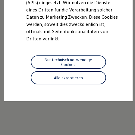
(APIs) eingesetzt. Wir nutzen die Dienste
Motorenöl und Flüssigkeiten
eines Dritten für die Verarbeitung solcher
Räder und Reifen
Pannen- und Unfallhilfe
Daten zu Marketing Zwecken. Diese Cookies
Economy Service
werden, soweit dies zweckdienlich ist,
Volkswagen Teile
oftmals mit Seitenfunktionalitäten von
Zubehör
Modellspezifisches Zubehör
Dritten verlinkt.
Schutz und Pflege
Transport
Entertainment und Elektronik
Individualisieren
Nur technisch notwendige
Wallbox und Ladekabel
Cookies
Digitale Extras
Dienste für Ihr Modell finden
Alle akzeptieren
Volkswagen Apps, Login und Shop
Handy und Fahrzeug verbinden
Updates für Software, Karten und Radio
Über Ihr Auto
Vorgängermodelle
Kundeninformationen
Volkswagen Kundenbetreuung
Warn- und Kontrollleuchten
Assistenzsysteme
Digitale Betriebsanleitung
Live Beratung