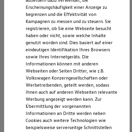
außerdem dazu verwendet, die
Hybridautos
Copyright (C) 2016- Vandium Software Inc.
Erscheinungshäufigkeit einer Anzeige zu
Marke und Erlebnis
begrenzen und die Effektivität von
Volkswagen R und R Experience
global-agent
, Version 2.1.8
R-Modelle
Kampagnen zu messen und zu steuern. Sie
Copyright (C) 2019- Gajus Kuizinas
R Experience
registrieren, ob Sie eine Webseite besucht
Driving Experience
(http://gajus.com/))
haben oder nicht, sowie welche Inhalte
Volkswagen entdecken
Werkbesichtigung
genutzt worden sind. Dies basiert auf einer
exenv
, Version 1.2.2
Factory visit
eindeutigen Identifikation Ihres Browsers
Copyright (C) 2013- Facebook, Inc.
Lifestyle Shop
sowie Ihres Internetgeräts. Die
T-Roc Kollektion
Golf Kollektion
Informationen können mit anderen
hoist-non-react-statics
, Version 3.3.0
ID. Kollektion
Webseiten oder Seiten Dritter, wie z.B.
Copyright (c) 2015, Yahoo! Inc. All rights reserved.
Volkswagen Kollektion
Volkswagen Konzerngesellschaften oder
R-Kollektion
GTI Kollektion
seamless-immutable
, Version 7.1.4
Werbetreibenden, geteilt werden, sodass
Fußball Drop
Copyright (C) 2016- Richard Feldman
Ihnen auch auf anderen Webseiten relevante
we drive football
Werbung angezeigt werden kann. Zur
#wedriveproud
react-transition-group
, Version 2.9.0
Besitzer und Service
Übermittlung der vorgenannten
myVolkswagen
Copyright (c) 2018, React Community
Informationen an Dritte werden neben
Software Updates
Cookies auch weitere Technologien wie
Service und Ersatzteile
react-transition-group
, Version 4.4.1
Inspektion und HU/AU
beispielsweise serverseitige Schnittstellen
Reparaturen und Checks
Copyright (c) 2018 React Community Forked from