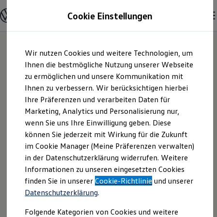
Modelle und Konfigurator
Cookie Einstellungen
Startseite
Lizenzhinweise Dritter
Konfigurator
BSD-3-Clause (BSD-3-Clause "New" or "Revised" License)
Modelle vergleichen
Konfiguration laden
Zum
Zum
Autosuche
Wir nutzen Cookies und weitere Technologien, um
Hauptinhalt
Footer
react-transition-group
, Version 2.5.3
Elektroautos
springen
springen
Ihnen die bestmögliche Nutzung unserer Webseite
ENERGY Sondermodelle
Copyright (c) 2018, React Community, forked from
Nutzfahrzeuge
zu ermöglichen und unsere Kommunikation mit
React (https://github.com/facebook/react)
SUV und CUV
Ihnen zu verbessern. Wir berücksichtigen hierbei
Copyright 2013-present, Facebook, Inc.
Familienautos
Ihre Präferenzen und verarbeiten Daten für
Kombis
Kompaktwagen
Marketing, Analytics und Personalisierung nur,
invariant
, Version 2.2.2
Sportwagen
wenn Sie uns Ihre Einwilligung geben. Diese
Copyright (c) 2016, Andres Suarez
Schnell verfügbare Fahrzeuge
Angebote und Produkte
können Sie jederzeit mit Wirkung für die Zukunft
Aktuelle Angebote
react-transition-group
, Version 2.5.2
im Cookie Manager (Meine Präferenzen verwalten)
E-Auto-Förderung
Copyright (c) 2018 React Community Forked from
in der Datenschutzerklärung widerrufen. Weitere
Volkswagen Marktplatz
React
Informationen zu unseren eingesetzten Cookies
Die ENERGY Sondermodelle
Junge Gebrauchtwagen und Gebrauchtwagen
finden Sie in unserer
Cookie-Richtlinie
und unserer
Volkswagen Zertifizierte Gebrauchtwagen
react-transition-group
, Version 2.2.1
Datenschutzerklärung
.
Elektromobilität bei Gebrauchtwagen
Copyright (c) 2016 React Community Forked from
Zubehör- und Serviceangebote
Folgende Kategorien von Cookies und weitere
React (https://github.com/facebook/react)
Saisonangebote