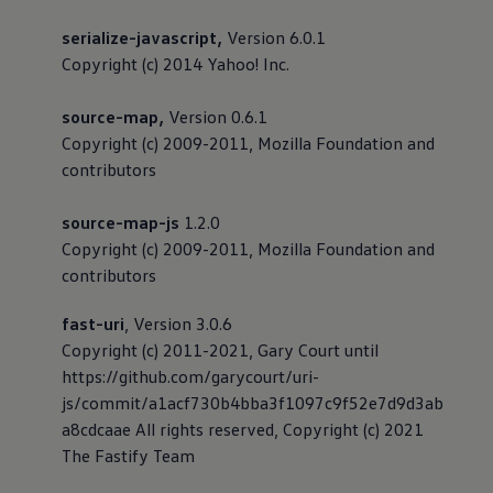
Magazin
serialize-javascript,
Version 6.0.1
Lifestyle
Transport
Copyright (c) 2014 Yahoo! Inc.
Familie
Elektromobilität
source-map,
Version 0.6.1
Volkswagen R
Pannen- und Unfallhilfe
Copyright (c) 2009-2011, Mozilla Foundation and
Volkswagen Kundenbetreuung
contributors
source-map-js
1.2.0
Copyright (c) 2009-2011, Mozilla Foundation and
contributors
fast-uri
, Version 3.0.6
Copyright (c) 2011-2021, Gary Court until
https://github.com/garycourt/uri-
js/commit/a1acf730b4bba3f1097c9f52e7d9d3ab
a8cdcaae All rights reserved, Copyright (c) 2021
The Fastify Team