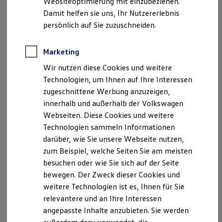
BSD 3-Clause License
Websiteoptimierung mit einzubeziehen.
Elektrofahrzeugkonzepte
Damit helfen sie uns, Ihr Nutzererlebnis
ID. EVERY1
react-transition-group
, Version 2.5.0
Reichweite
persönlich auf Sie zuzuschneiden.
Reichweite der ID. Modelle
Copyright (c) 2018, React Community Forked from
Reichweite im Winter
React (https://github.com/facebook/react)
Rekuperation
Marketing
Copyright 2013-present, Facebook, Inc. All rights
Laden
Wir nutzen diese Cookies und weitere
Laden unterwegs
reserved.
Laden Zuhause
Technologien, um Ihnen auf Ihre Interessen
Ladestationen finden
zugeschnittene Werbung anzuzeigen,
hoist-non-react-statics
, Version 3.3.2
Ladezeitensimulator
innerhalb und außerhalb der Volkswagen
Batterie
Copyright (c) 2015, Yahoo! Inc. All rights reserved.
Sicherheit
Webseiten. Diese Cookies und weitere
Garantie und Lebensdauer
source-map
, Version 0.7.3
Technologien sammeln Informationen
Nachhaltigkeit
Copyright (c) 2009-2011, Mozilla Foundation and
darüber, wie Sie unsere Webseite nutzen,
Technologie
Kosten und Kauf
contributors. All rights reserved.
zum Beispiel, welche Seiten Sie am meisten
Verbrauchskosten
besuchen oder wie Sie sich auf der Seite
Kaufoptionen
source-map
, Version 0.5.7
bewegen. Der Zweck dieser Cookies und
E-Auto-Förderung
Copyright (C) 2009-2011 Mozilla Foundation and
Software und Konnektivität
weitere Technologien ist es, Ihnen für Sie
Die ID. Software 6
contributors
relevantere und an Ihre Interessen
ID. Software Versionen und Updates
angepasste Inhalte anzubieten. Sie werden
Digitale Extras
aws-param-store
, Version 3.2.0
Schnittstellen zu Ihrem ID.