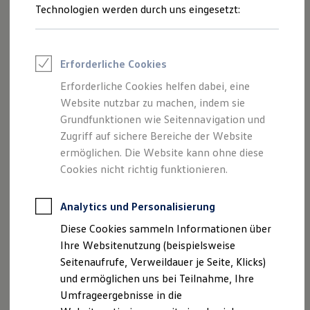
Reifenpakete
Technologien werden durch uns eingesetzt:
Leasing
react-transition-group
, Version 2.9.0
Leasing-Angebote
Copyright (c) 2018, React Community
Gebrauchtwagen Leasing
Junge Gebrauchtwagen-Leasing
Erforderliche Cookies
Elektroauto Leasing
react-transition-group
, Version 4.2.1
Kleinwagen-Leasing
Erforderliche Cookies helfen dabei, eine
Copyright (C) 2018, React Community Forked from
Leasing ohne Anzahlung
Website nutzbar zu machen, indem sie
React (https://github.com/facebook/react)
Finanzierung
Autokredit mit Schlussrate
Grundfunktionen wie Seitennavigation und
Copyright 2013-present, Facebook, Inc.
Versicherungen und Garantien
Zugriff auf sichere Bereiche der Website
Kfz-Versicherung
react-transition-group
, Version 4.4.2
ermöglichen. Die Website kann ohne diese
Restschuldversicherungen
Copyright (C) 2018, React Community Forked from
Garantien
Cookies nicht richtig funktionieren.
Wartungsverträge
React (https://github.com/facebook/react)
Geschäftskunden
Copyright 2013-present, Facebook, Inc.
Professional Class bei Volkswagen
Analytics und Personalisierung
Großkunden
Diese Cookies sammeln Informationen über
Behörden
qs
, Version 6.5.2
Direktkunden
Ihre Websitenutzung (beispielsweise
Copyright (c) 2014 Nathan LaFreniere and other
Sonderfahrzeuge
Seitenaufrufe, Verweildauer je Seite, Klicks)
contributors
Anpfiff zum Gewinn
und ermöglichen uns bei Teilnahme, Ihre
Elektromobilität
Elektroautos
qs
, Version 6.5.0
Umfrageergebnisse in die
ID. Tutorials