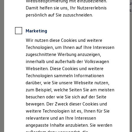
Websiteoptimierung mit einzubeziehen.
Spu
Elektrofahrzeugkonzepte
Kombifilter, Bedienelementen hinten und 3-Zonen-
Damit helfen sie uns, Ihr Nutzererlebnis
ID. EVERY1
Aus
Temperaturregelung
Reichweite
persönlich auf Sie zuzuschneiden.
Ambientebeleuchtung 30-farbig
Reichweite der ID. Modelle
Reichweite im Winter
Rekuperation
Marketing
Laden
Wir nutzen diese Cookies und weitere
Laden unterwegs
Laden Zuhause
Technologien, um Ihnen auf Ihre Interessen
Ladestationen finden
zugeschnittene Werbung anzuzeigen,
Ladezeitensimulator
innerhalb und außerhalb der Volkswagen
Batterie
Sicherheit
Webseiten. Diese Cookies und weitere
Garantie und Lebensdauer
Technologien sammeln Informationen
Nachhaltigkeit
darüber, wie Sie unsere Webseite nutzen,
Technologie
Kosten und Kauf
zum Beispiel, welche Seiten Sie am meisten
Verbrauchskosten
besuchen oder wie Sie sich auf der Seite
Kaufoptionen
bewegen. Der Zweck dieser Cookies und
E-Auto-Förderung
Software und Konnektivität
weitere Technologien ist es, Ihnen für Sie
Die ID. Software 6
relevantere und an Ihre Interessen
ID. Software Versionen und Updates
angepasste Inhalte anzubieten. Sie werden
Digitale Extras
Schnittstellen zu Ihrem ID.