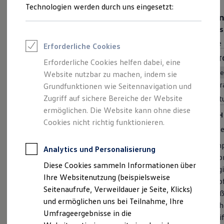
Reifenpakete
Technologien werden durch uns eingesetzt:
Leasing
ENERGY
Tre
Leasing-Angebote
Preis inkl. MwSt. ab
33.905,00 €
Preis
Gebrauchtwagen Leasing
Junge Gebrauchtwagen-Leasing
Rate inkl. MwSt. ab
Rate 
Erforderliche Cookies
Elektroauto Leasing
Kleinwagen-Leasing
MOTOREN (7 VERFÜGBAR)
MOTO
Erforderliche Cookies helfen dabei, eine
Leasing ohne Anzahlung
Benzin
Diesel
Mild-Hybrid
Plug-In-Hybrid
B
Website nutzbar zu machen, indem sie
Finanzierung
Hubr
Autokredit mit Schlussrate
Grundfunktionen wie Seitennavigation und
Schaltgetriebe
Automatik
Frontantrieb
Versicherungen und Garantien
Zugriff auf sichere Bereiche der Website
Hubraum
1,5 | 2L
Leist
Kfz-Versicherung
ermöglichen. Die Website kann ohne diese
Leistung
85 | 110kW
Restschuldversicherungen
HIGH
Garantien
Cookies nicht richtig funktionieren.
Cleve
HIGHLIGHTS
Wartungsverträge
Geschäftskunden
Umfangreiche Ausstattung. Attraktiver Preisvorteil.
Ein
Professional Class bei Volkswagen
Analytics und Personalisierung
Fro
Großkunden
Vordersitze beheizbar
Diese Cookies sammeln Informationen über
Behörden
Dig
Spurwechselassistent "Side Assist", Ausparkassistent
Direktkunden
Ihre Websitenutzung (beispielsweise
Pro
und Ausstiegswarnung
Sonderfahrzeuge
Seitenaufrufe, Verweildauer je Seite, Klicks)
Auße
Anpfiff zum Gewinn
Infotainment-System mit 32,7-cm-Display (12,9
und ermöglichen uns bei Teilnahme, Ihre
Elektromobilität
beh
Zoll)
Elektroautos
Umfrageergebnisse in die
Bei
Klimaanlage "Air Care Climatronic" mit Aktiv-
ID. Tutorials