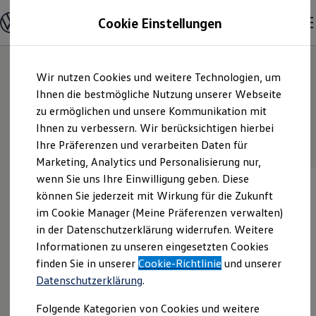
Modelle und Konfigurator
Cookie Einstellungen
Konfigurator
Modelle vergleichen
Konfiguration laden
Zum
Zum
10
Der Golf Varianten
Autosuche
Wir nutzen Cookies und weitere Technologien, um
Hauptinhalt
Footer
Elektroautos
springen
springen
Ihnen die bestmögliche Nutzung unserer Webseite
ENERGY Sondermodelle
Nutzfahrzeuge
zu ermöglichen und unsere Kommunikation mit
SUV und CUV
ENERGY Sondermodelle
Standardmodelle
Sportliche Mode
Ihnen zu verbessern. Wir berücksichtigen hierbei
Familienautos
Ihre Präferenzen und verarbeiten Daten für
Kombis
Kompaktwagen
Marketing, Analytics und Personalisierung nur,
Sportwagen
wenn Sie uns Ihre Einwilligung geben. Diese
Schnell verfügbare Fahrzeuge
Angebote und Produkte
können Sie jederzeit mit Wirkung für die Zukunft
Aktuelle Angebote
im Cookie Manager (Meine Präferenzen verwalten)
E-Auto-Förderung
in der Datenschutzerklärung widerrufen. Weitere
Volkswagen Marktplatz
Informationen zu unseren eingesetzten Cookies
Die ENERGY Sondermodelle
Junge Gebrauchtwagen und Gebrauchtwagen
finden Sie in unserer
Cookie-Richtlinie
und unserer
Volkswagen Zertifizierte Gebrauchtwagen
Datenschutzerklärung
.
Elektromobilität bei Gebrauchtwagen
Zubehör- und Serviceangebote
Folgende Kategorien von Cookies und weitere
Saisonangebote