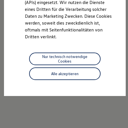
(APIs) eingesetzt. Wir nutzen die Dienste
Motorenöl und Flüssigkeiten
eines Dritten für die Verarbeitung solcher
Räder und Reifen
Pannen- und Unfallhilfe
Daten zu Marketing Zwecken. Diese Cookies
Economy Service
werden, soweit dies zweckdienlich ist,
Volkswagen Teile
oftmals mit Seitenfunktionalitäten von
Zubehör
Modellspezifisches Zubehör
Dritten verlinkt.
Schutz und Pflege
Transport
Entertainment und Elektronik
Individualisieren
Nur technisch notwendige
Wallbox und Ladekabel
Cookies
Digitale Extras
Dienste für Ihr Modell finden
Alle akzeptieren
Volkswagen Apps, Login und Shop
Handy und Fahrzeug verbinden
Updates für Software, Karten und Radio
Über Ihr Auto
Vorgängermodelle
Kundeninformationen
Volkswagen Kundenbetreuung
Warn- und Kontrollleuchten
Assistenzsysteme
Digitale Betriebsanleitung
Live Beratung