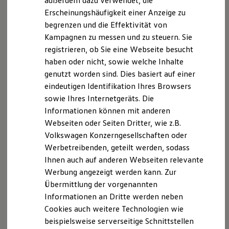
außerdem dazu verwendet, die
Hybridautos
Erscheinungshäufigkeit einer Anzeige zu
Marke und Erlebnis
begrenzen und die Effektivität von
Volkswagen R und R Experience
R-Modelle
Kampagnen zu messen und zu steuern. Sie
R Experience
registrieren, ob Sie eine Webseite besucht
Driving Experience
haben oder nicht, sowie welche Inhalte
Volkswagen entdecken
Werkbesichtigung
genutzt worden sind. Dies basiert auf einer
Factory visit
eindeutigen Identifikation Ihres Browsers
Lifestyle Shop
sowie Ihres Internetgeräts. Die
T-Roc Kollektion
Golf Kollektion
Informationen können mit anderen
ID. Kollektion
Webseiten oder Seiten Dritter, wie z.B.
Volkswagen Kollektion
Volkswagen Konzerngesellschaften oder
R-Kollektion
GTI Kollektion
Werbetreibenden, geteilt werden, sodass
Fußball Drop
Ihnen auch auf anderen Webseiten relevante
we drive football
Werbung angezeigt werden kann. Zur
#wedriveproud
Besitzer und Service
Übermittlung der vorgenannten
myVolkswagen
Informationen an Dritte werden neben
Software Updates
Cookies auch weitere Technologien wie
Service und Ersatzteile
Inspektion und HU/AU
beispielsweise serverseitige Schnittstellen
Reparaturen und Checks