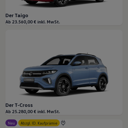
Magazin
Lifestyle
Der Taigo
Transport
Familie
Ab 23.560,00 € inkl. MwSt.
Elektromobilität
Volkswagen R
Pannen- und Unfallhilfe
Volkswagen Kundenbetreuung
Der T-Cross
Ab 25.280,00 € inkl. MwSt.
Neu
abzgl. ID. Kaufprämie