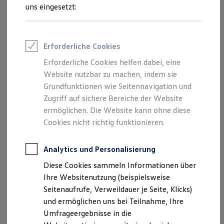
Reifenpakete
uns eingesetzt:
Ab 20.380,00 € inkl. MwSt.
Leasing
Leasing-Angebote
Neu
abzgl. ID. Kaufprämie
Gebrauchtwagen Leasing
Junge Gebrauchtwagen-Leasing
Erforderliche Cookies
Elektroauto Leasing
Kleinwagen-Leasing
Erforderliche Cookies helfen dabei, eine
Leasing ohne Anzahlung
Website nutzbar zu machen, indem sie
Finanzierung
Autokredit mit Schlussrate
Grundfunktionen wie Seitennavigation und
Versicherungen und Garantien
Zugriff auf sichere Bereiche der Website
Kfz-Versicherung
ermöglichen. Die Website kann ohne diese
Restschuldversicherungen
Garantien
Cookies nicht richtig funktionieren.
Wartungsverträge
Geschäftskunden
Professional Class bei Volkswagen
Analytics und Personalisierung
Der neue ID. Polo
Großkunden
Ab 24.995,00 € inkl. MwSt.
Diese Cookies sammeln Informationen über
Behörden
Direktkunden
Ihre Websitenutzung (beispielsweise
Sonderfahrzeuge
Seitenaufrufe, Verweildauer je Seite, Klicks)
Anpfiff zum Gewinn
Bald erhältlich
und ermöglichen uns bei Teilnahme, Ihre
Elektromobilität
Begeistert. Der neue
Elektroautos
Umfrageergebnisse in die
ID. Tutorials