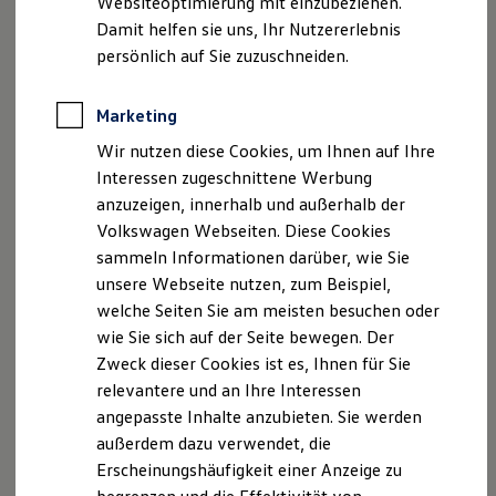
vollelektrische ID. Cross Trend
Websiteoptimierung mit einzubeziehen.
Elektrofahrzeugkonzepte
Damit helfen sie uns, Ihr Nutzererlebnis
ID. EVERY1
Reichweite
persönlich auf Sie zuzuschneiden.
Reichweite der ID. Modelle
Reichweite im Winter
Rekuperation
Marketing
Laden
Wir nutzen diese Cookies, um Ihnen auf Ihre
Laden unterwegs
Laden Zuhause
Interessen zugeschnittene Werbung
Ladestationen finden
anzuzeigen, innerhalb und außerhalb der
Ladezeitensimulator
Volkswagen Webseiten. Diese Cookies
Batterie
Sicherheit
sammeln Informationen darüber, wie Sie
Garantie und Lebensdauer
unsere Webseite nutzen, zum Beispiel,
Nachhaltigkeit
welche Seiten Sie am meisten besuchen oder
Technologie
Kosten und Kauf
wie Sie sich auf der Seite bewegen. Der
Verbrauchskosten
Zweck dieser Cookies ist es, Ihnen für Sie
Kaufoptionen
relevantere und an Ihre Interessen
E-Auto-Förderung
Software und Konnektivität
angepasste Inhalte anzubieten. Sie werden
Ab 27.995,00 € inkl. MwSt.
Die ID. Software 6
außerdem dazu verwendet, die
ID. Software Versionen und Updates
Die Ausstattungslinie Trend ist voraussichtlich ab
Erscheinungshäufigkeit einer Anzeige zu
Digitale Extras
Mitte Oktober 2026 bestellbar.
Schnittstellen zu Ihrem ID.