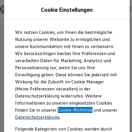
Modelle und Konfigurator
Cookie Einstellungen
Konfigurator
Modelle vergleichen
Konfiguration laden
Zum
Zum
Autosuche
24
Modelle
Wir nutzen Cookies, um Ihnen die bestmögliche
Hauptinhalt
Footer
Elektroautos
springen
springen
Nutzung unserer Webseite zu ermöglichen und
ENERGY Sondermodelle
Nutzfahrzeuge
unsere Kommunikation mit Ihnen zu verbessern.
SUV und CUV
Wir berücksichtigen hierbei Ihre Präferenzen und
Familienautos
verarbeiten Daten für Marketing, Analytics und
Kombis
Kompaktwagen
Personalisierung nur, wenn Sie uns Ihre
Sportwagen
Einwilligung geben. Diese können Sie jederzeit mit
Schnell verfügbare Fahrzeuge
Angebote und Produkte
Wirkung für die Zukunft im Cookie Manager
Aktuelle Angebote
(Meine Präferenzen verwalten) in der
E-Auto-Förderung
Datenschutzerklärung widerrufen. Weitere
Volkswagen Marktplatz
Informationen zu unseren eingesetzten Cookies
Die ENERGY Sondermodelle
Junge Gebrauchtwagen und Gebrauchtwagen
finden Sie in unserer
Cookie-Richtlinie
und unserer
Volkswagen Zertifizierte Gebrauchtwagen
Datenschutzerklärung
.
Elektromobilität bei Gebrauchtwagen
Zubehör- und Serviceangebote
Folgende Kategorien von Cookies werden durch
Der Polo
Saisonangebote