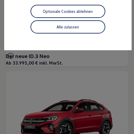
Motorenöl und Flüssigkeiten
Räder und Reifen
Optionale Cookies ablehnen
Pannen- und Unfallhilfe
Economy Service
Volkswagen Teile
Alle zulassen
Zubehör
Modellspezifisches Zubehör
Schutz und Pflege
Transport
Entertainment und Elektronik
Der neue ID.3 Neo
Individualisieren
Ab 33.995,00 € inkl. MwSt.
Wallbox und Ladekabel
Digitale Extras
Dienste für Ihr Modell finden
Volkswagen Apps, Login und Shop
Handy und Fahrzeug verbinden
Updates für Software, Karten und Radio
Über Ihr Auto
Vorgängermodelle
Kundeninformationen
Volkswagen Kundenbetreuung
Warn- und Kontrollleuchten
Assistenzsysteme
Digitale Betriebsanleitung
Live Beratung