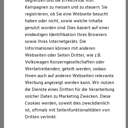
begrenzen und die Effektivität von
ID. Cross entdecken
Hybridautos
Kampagnen zu messen und zu steuern. Sie
Marke und Erlebnis
registrieren, ob Sie eine Webseite besucht
Volkswagen R und R Experience
R-Modelle
haben oder nicht, sowie welche Inhalte
R Experience
genutzt worden sind. Dies basiert auf einer
Driving Experience
eindeutigen Identifikation Ihres Browsers
Volkswagen entdecken
Werkbesichtigung
sowie Ihres Internetgeräts. Die
Factory visit
Informationen können mit anderen
Lifestyle Shop
Webseiten oder Seiten Dritter, wie z.B.
T-Roc Kollektion
Golf Kollektion
Volkswagen Konzerngesellschaften oder
ID. Kollektion
Werbetreibenden, geteilt werden, sodass
Volkswagen Kollektion
Ihnen auch auf anderen Webseiten relevante
R-Kollektion
GTI Kollektion
Werbung angezeigt werden kann. Wir nutzen
Fußball Drop
die Dienste eines Dritten für die Verarbeitung
we drive football
Der Golf
solcher Daten zu Marketing Zwecken. Diese
#wedriveproud
Ab 29.835,00 € inkl. MwSt.
Besitzer und Service
Cookies werden, soweit dies zweckdienlich
myVolkswagen
ist, oftmals mit Seitenfunktionalitäten von
Neu
abzgl. ID. Kaufprämie
Software Updates
Dritten verlinkt.
Service und Ersatzteile
Inspektion und HU/AU
Reparaturen und Checks