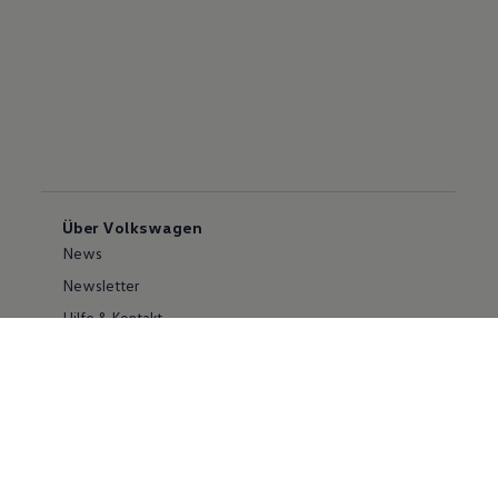
Über Volkswagen
News
Newsletter
Hilfe & Kontakt
Karriere
Händlersuche
Geschäftskunden
Information zur Barrierefreiheit
Ersthelfer/ first responder