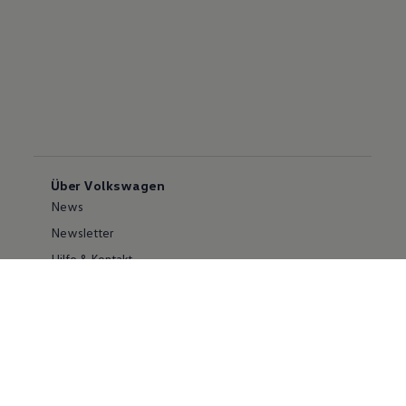
Über Volkswagen
News
Newsletter
Hilfe & Kontakt
Karriere
Händlersuche
Geschäftskunden
Information zur Barrierefreiheit
Ersthelfer/ first responder