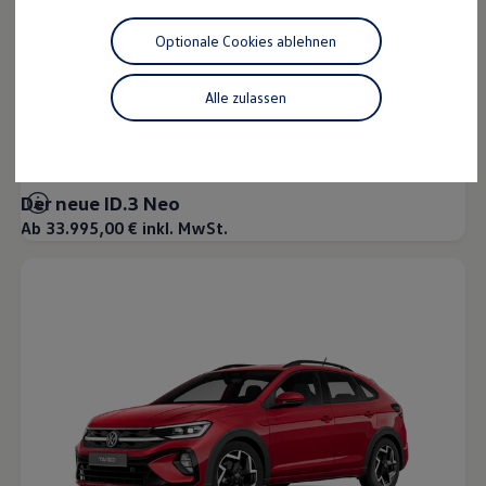
Motorenöl und Flüssigkeiten
Räder und Reifen
Optionale Cookies ablehnen
Pannen- und Unfallhilfe
Economy Service
Volkswagen Teile
Alle zulassen
Zubehör
Modellspezifisches Zubehör
Schutz und Pflege
Transport
Entertainment und Elektronik
Der neue ID.3 Neo
Individualisieren
Ab 33.995,00 € inkl. MwSt.
Wallbox und Ladekabel
Digitale Extras
Dienste für Ihr Modell finden
Volkswagen Apps, Login und Shop
Handy und Fahrzeug verbinden
Updates für Software, Karten und Radio
Über Ihr Auto
Vorgängermodelle
Kundeninformationen
Volkswagen Kundenbetreuung
Warn- und Kontrollleuchten
Assistenzsysteme
Digitale Betriebsanleitung
Live Beratung