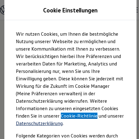
Modelle und Konfigurator
Cookie Einstellungen
Konfigurator
Modelle vergleichen
Konfiguration laden
Zum
Zum
Autosuche
24
Modelle
Wir nutzen Cookies, um Ihnen die bestmögliche
Hauptinhalt
Footer
Elektroautos
springen
springen
Nutzung unserer Webseite zu ermöglichen und
ENERGY Sondermodelle
Nutzfahrzeuge
unsere Kommunikation mit Ihnen zu verbessern.
SUV und CUV
Wir berücksichtigen hierbei Ihre Präferenzen und
Familienautos
verarbeiten Daten für Marketing, Analytics und
Kombis
Kompaktwagen
Personalisierung nur, wenn Sie uns Ihre
Sportwagen
Einwilligung geben. Diese können Sie jederzeit mit
Schnell verfügbare Fahrzeuge
Angebote und Produkte
Wirkung für die Zukunft im Cookie Manager
Aktuelle Angebote
(Meine Präferenzen verwalten) in der
E-Auto-Förderung
Datenschutzerklärung widerrufen. Weitere
Volkswagen Marktplatz
Informationen zu unseren eingesetzten Cookies
Die ENERGY Sondermodelle
Junge Gebrauchtwagen und Gebrauchtwagen
finden Sie in unserer
Cookie-Richtlinie
und unserer
Volkswagen Zertifizierte Gebrauchtwagen
Datenschutzerklärung
.
Elektromobilität bei Gebrauchtwagen
Zubehör- und Serviceangebote
Folgende Kategorien von Cookies werden durch
Der Polo
Saisonangebote