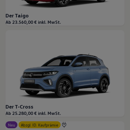
Magazin
Lifestyle
Der Taigo
Transport
Familie
Ab 23.560,00 € inkl. MwSt.
Elektromobilität
Volkswagen R
Pannen- und Unfallhilfe
Volkswagen Kundenbetreuung
Der T-Cross
Ab 25.280,00 € inkl. MwSt.
Neu
abzgl. ID. Kaufprämie