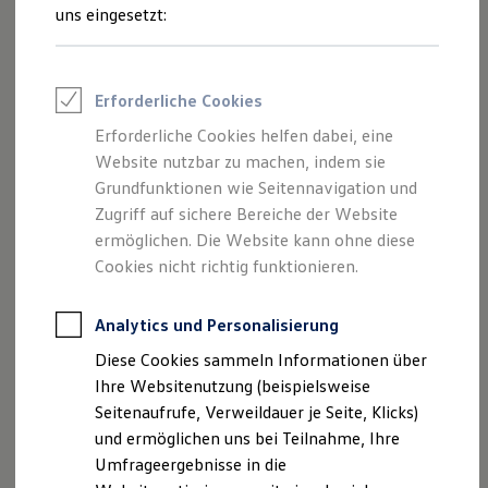
Reifenpakete
uns eingesetzt:
Ab 20.380,00 € inkl. MwSt.
Leasing
Leasing-Angebote
Neu
abzgl. ID. Kaufprämie
Gebrauchtwagen Leasing
Junge Gebrauchtwagen-Leasing
Erforderliche Cookies
Elektroauto Leasing
Kleinwagen-Leasing
Erforderliche Cookies helfen dabei, eine
Leasing ohne Anzahlung
Website nutzbar zu machen, indem sie
Finanzierung
Autokredit mit Schlussrate
Grundfunktionen wie Seitennavigation und
Versicherungen und Garantien
Zugriff auf sichere Bereiche der Website
Kfz-Versicherung
ermöglichen. Die Website kann ohne diese
Restschuldversicherungen
Garantien
Cookies nicht richtig funktionieren.
Wartungsverträge
Geschäftskunden
Professional Class bei Volkswagen
Analytics und Personalisierung
Der neue ID. Polo
Großkunden
Ab 24.995,00 € inkl. MwSt.
Diese Cookies sammeln Informationen über
Behörden
Direktkunden
Ihre Websitenutzung (beispielsweise
Sonderfahrzeuge
Seitenaufrufe, Verweildauer je Seite, Klicks)
Anpfiff zum Gewinn
Bald erhältlich
und ermöglichen uns bei Teilnahme, Ihre
Elektromobilität
Begeistert. Der neue
Elektroautos
Umfrageergebnisse in die
ID. Tutorials