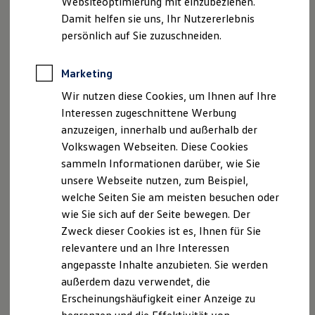
vollelektrische ID. Cross Trend
Websiteoptimierung mit einzubeziehen.
Elektrofahrzeugkonzepte
Damit helfen sie uns, Ihr Nutzererlebnis
ID. EVERY1
Reichweite
persönlich auf Sie zuzuschneiden.
Reichweite der ID. Modelle
Reichweite im Winter
Rekuperation
Marketing
Laden
Wir nutzen diese Cookies, um Ihnen auf Ihre
Laden unterwegs
Laden Zuhause
Interessen zugeschnittene Werbung
Ladestationen finden
anzuzeigen, innerhalb und außerhalb der
Ladezeitensimulator
Volkswagen Webseiten. Diese Cookies
Batterie
Sicherheit
sammeln Informationen darüber, wie Sie
Garantie und Lebensdauer
unsere Webseite nutzen, zum Beispiel,
Nachhaltigkeit
welche Seiten Sie am meisten besuchen oder
Technologie
Kosten und Kauf
wie Sie sich auf der Seite bewegen. Der
Verbrauchskosten
Zweck dieser Cookies ist es, Ihnen für Sie
Kaufoptionen
relevantere und an Ihre Interessen
E-Auto-Förderung
Software und Konnektivität
angepasste Inhalte anzubieten. Sie werden
Ab 27.995,00 € inkl. MwSt.
Die ID. Software 6
außerdem dazu verwendet, die
ID. Software Versionen und Updates
Die Ausstattungslinie Trend ist voraussichtlich ab
Erscheinungshäufigkeit einer Anzeige zu
Digitale Extras
Mitte Oktober 2026 bestellbar.
Schnittstellen zu Ihrem ID.