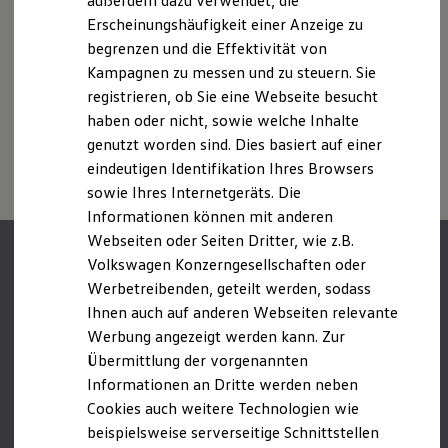
außerdem dazu verwendet, die
Verbrauchskosten
zwischen den verschiedenen Fahrzeugtypen.
Kaufoptionen
Erscheinungshäufigkeit einer Anzeige zu
Zusatzausstattungen und
Zubehör
(Anbauteile, Reifenformat
E-Auto-Förderung
begrenzen und die Effektivität von
usw.) können relevante Fahrzeugparameter, wie
z. B.
Gewicht,
Software und Konnektivität
Rollwiderstand und Aerodynamik verändern und neben
Kampagnen zu messen und zu steuern. Sie
Die ID. Software 6
ID. Software Versionen und Updates
Witterungs- und Verkehrsbedingungen sowie dem
registrieren, ob Sie eine Webseite besucht
Digitale Extras
individuellen Fahrverhalten den Kraftstoffverbrauch, den
haben oder nicht, sowie welche Inhalte
Schnittstellen zu Ihrem ID.
Stromverbrauch, die CO₂-Emissionen und die
genutzt worden sind. Dies basiert auf einer
Hybridautos
Fahrleistungswerte eines Fahrzeugs beeinflussen.
Marke und Erlebnis
eindeutigen Identifikation Ihres Browsers
Volkswagen R und R Experience
sowie Ihres Internetgeräts. Die
R-Modelle
Informationen können mit anderen
R Experience
Driving Experience
Webseiten oder Seiten Dritter, wie z.B.
Volkswagen entdecken
Volkswagen Konzerngesellschaften oder
Werkbesichtigung
Werbetreibenden, geteilt werden, sodass
Factory visit
Lifestyle Shop
Ihnen auch auf anderen Webseiten relevante
T-Roc Kollektion
Werbung angezeigt werden kann. Zur
Golf Kollektion
Übermittlung der vorgenannten
ID. Kollektion
Volkswagen Kollektion
Informationen an Dritte werden neben
R-Kollektion
Cookies auch weitere Technologien wie
GTI Kollektion
beispielsweise serverseitige Schnittstellen
Fußball Drop