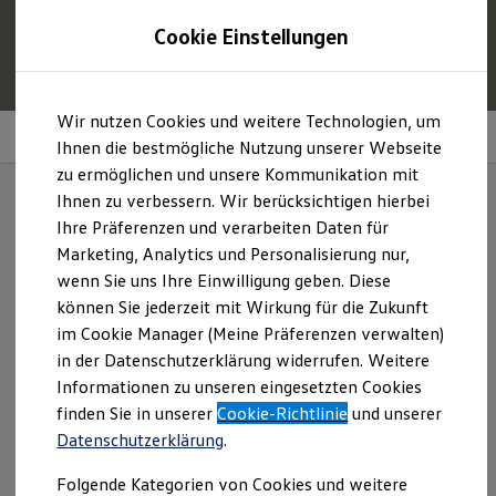
1
Profitieren Sie von bis zu
6.000 €
Cookie Einstellungen
E‑Auto‑Förderung für neue
Volkswagen
ID. oder
Hybridmodelle.
Zum
Zum
Mehr zur
E‑Auto
-Förderung
Wir nutzen Cookies und weitere Technologien, um
Hauptinhalt
Footer
Keyless Access
springen
springen
Ihnen die bestmögliche Nutzung unserer Webseite
zu ermöglichen und unsere Kommunikation mit
Modelle und Konfigurator
Konfigurator
Ihnen zu verbessern. Wir berücksichtigen hierbei
Modelle vergleichen
Ihre Präferenzen und verarbeiten Daten für
Konfiguration laden
Komfortabler
Einstieg.
Marketing, Analytics und Personalisierung nur,
Autosuche
Elektroautos
wenn Sie uns Ihre Einwilligung geben. Diese
ENERGY Sondermodelle
können Sie jederzeit mit Wirkung für die Zukunft
Nutzfahrzeuge
im Cookie Manager (Meine Präferenzen verwalten)
SUV und CUV
Familienautos
in der Datenschutzerklärung widerrufen. Weitere
Kombis
Informationen zu unseren eingesetzten Cookies
Kompaktwagen
finden Sie in unserer
Cookie-Richtlinie
und unserer
Sportwagen
Schnell verfügbare Fahrzeuge
Datenschutzerklärung
.
Angebote und Produkte
Aktuelle Angebote
Folgende Kategorien von Cookies und weitere
E-Auto-Förderung