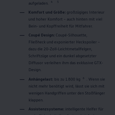
4
5
aufgeladen.
Komfort und Größe:
großzügiges Interieur
und hoher Komfort – auch hinten mit viel
Bein- und Kopffreiheit für Mitfahrer.
Coupé Design:
Coupé-Silhouette,
Fließheck und exponierter Heckspoiler –
dazu die 20-Zoll-Leichtmetallfelgen,
Schriftzüge und ein dunkel abgesetzter
Diffusor verleihen ihm das exklusive GTX-
Design.
6
Anhängelast:
bis zu 1.800 kg
. Wenn sie
nicht mehr benötigt wird, lässt sie sich mit
wenigen Handgriffen unter den Stoßfänger
klappen.
Assistenzsysteme:
intelligente Helfer für