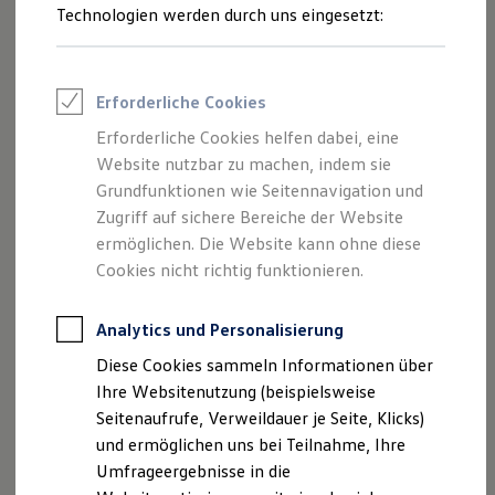
Technologien werden durch uns eingesetzt:
Volkswagen Marktplatz
Die ENERGY Sondermodelle
1
Junge Gebrauchtwagen und Gebrauchtwagen
Volkswagen Zertifizierte Gebrauchtwagen
Elektromobilität bei Gebrauchtwagen
Mit dem optionalen Schließ- und Startsystem
„Keyless
Erforderliche Cookies
Zubehör- und Serviceangebote
Access“
können Sie den Schlüssel in der Tasche lassen,
Saisonangebote
Erforderliche Cookies helfen dabei, eine
denn Ihr ID.5 GTX öffnet sich von selbst, sobald sich Ihre
Reifenpakete
Website nutzbar zu machen, indem sie
Leasing
Hand dem Türgriff nähert. Dazu begrüßt und verabschiedet
Grundfunktionen wie Seitennavigation und
Leasing-Angebote
er Sie mit einer „Leaving home“ und „Coming home“
Licht-
Gebrauchtwagen Leasing
Zugriff auf sichere Bereiche der Website
Projektion
seiner optionalen
IQ.LIGHT - LED-Matrix-
Junge Gebrauchtwagen-Leasing
ermöglichen. Die Website kann ohne diese
Elektroauto Leasing
Scheinwerfer.
Cookies nicht richtig funktionieren.
Kleinwagen-Leasing
Leasing ohne Anzahlung
Und wenn Sie mal die Hände voll haben, genügt eine kleine
Finanzierung
Analytics und Personalisierung
Bewegung mit dem Fuß unter dem Fahrzeugheck und schon
Autokredit mit Schlussrate
Versicherungen und Garantien
öffnet oder schließt Ihr ID.5 GTX seine elektrische
Diese Cookies sammeln Informationen über
Kfz-Versicherung
Heckklappe automatisch – dank der optionalen
„Easy Open
Ihre Websitenutzung (beispielsweise
Restschuldversicherungen
& Close“ Funktion.
Garantien
Seitenaufrufe, Verweildauer je Seite, Klicks)
Wartungsverträge
und ermöglichen uns bei Teilnahme, Ihre
Geschäftskunden
Umfrageergebnisse in die
Professional Class bei Volkswagen
Großkunden