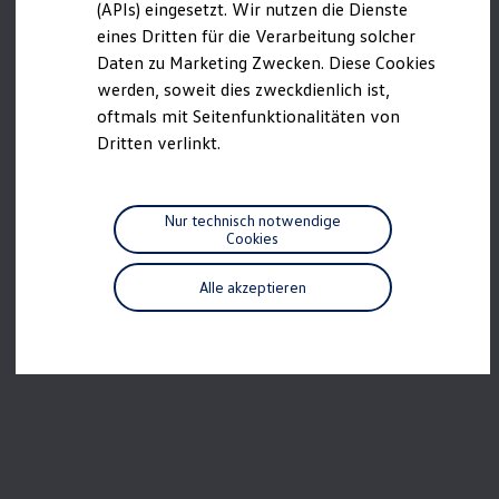
we drive football
(APIs) eingesetzt. Wir nutzen die Dienste
#wedriveproud
eines Dritten für die Verarbeitung solcher
Besitzer und Service
Daten zu Marketing Zwecken. Diese Cookies
myVolkswagen
Software Updates
werden, soweit dies zweckdienlich ist,
Service und Ersatzteile
oftmals mit Seitenfunktionalitäten von
Inspektion und HU/AU
Dritten verlinkt.
Reparaturen und Checks
Motorenöl und Flüssigkeiten
Räder und Reifen
Pannen- und Unfallhilfe
Nur technisch notwendige
Economy Service
Cookies
Volkswagen Teile
Zubehör
Modellspezifisches Zubehör
Alle akzeptieren
Schutz und Pflege
Transport
Entertainment und Elektronik
Individualisieren
Wallbox und Ladekabel
Digitale Extras
Dienste für Ihr Modell finden
Volkswagen Apps, Login und Shop
Handy und Fahrzeug verbinden
Updates für Software, Karten und Radio