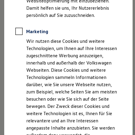
Websiteoptimierung mit einzubeziehen.
Behörden
Damit helfen sie uns, Ihr Nutzererlebnis
Impressum
Nutzungsbedingungen
Direktkunden
persönlich auf Sie zuzuschneiden.
Datenschutzerklärungen
Cookie-Richtlinie
Sonderfahrzeuge
Anpfiff zum Gewinn
Lizenzhinweise Dritter
Elektromobilität
Angaben zum Digital Services Act (DSA)
EU Data Act
Marketing
Elektroautos
Produktsicherheitsinformationen
Vertrag Widerrufen
ID. Tutorials
Wir nutzen diese Cookies und weitere
Elektrofahrzeugkonzepte
Technologien, um Ihnen auf Ihre Interessen
ID. EVERY1
Reichweite
zugeschnittene Werbung anzuzeigen,
Reichweite der ID. Modelle
Disclaimer von Volkswagen AG
innerhalb und außerhalb der Volkswagen
Reichweite im Winter
Webseiten. Diese Cookies und weitere
Rekuperation
Die in dieser Darstellung gezeigten Fahrzeuge und
Laden
Ausstattungen können in einzelnen Details vom aktuellen
Technologien sammeln Informationen
Laden unterwegs
deutschen Lieferprogramm abweichen. Abgebildet sind
darüber, wie Sie unsere Webseite nutzen,
Laden Zuhause
teilweise Sonderausstattungen der Fahrzeuge gegen
zum Beispiel, welche Seiten Sie am meisten
Ladestationen finden
Mehrpreis.
Ladezeitensimulator
besuchen oder wie Sie sich auf der Seite
Bitte beachten Sie auch unseren Konfigurator für eine
Batterie
bewegen. Der Zweck dieser Cookies und
Sicherheit
Übersicht der aktuell verfügbaren Modelle und Ausstattungen.
weitere Technologien ist es, Ihnen für Sie
Garantie und Lebensdauer
Die angegebenen Verbrauchs- und Emissionswerte beziehen
Nachhaltigkeit
relevantere und an Ihre Interessen
Technologie
sich nicht auf ein einzelnes Fahrzeug und sind nicht Bestandteil
angepasste Inhalte anzubieten. Sie werden
Kosten und Kauf
des Angebots, sondern dienen allein Vergleichszwecken