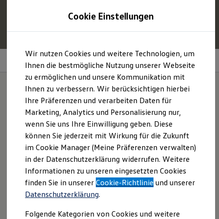
1
Profitieren Sie von bis zu
6.000 €
Cookie Einstellungen
E‑Auto‑Förderung für neue
Volkswagen
ID. oder
Hybridmodelle.
Zum
Zum
Mehr zur
E‑Auto
-Förderung
Wir nutzen Cookies und weitere Technologien, um
Hauptinhalt
Footer
VW
Connect
und VW
Connect
Plus
springen
springen
Ihnen die bestmögliche Nutzung unserer Webseite
zu ermöglichen und unsere Kommunikation mit
Modelle und Konfigurator
Konfigurator
Ihnen zu verbessern. Wir berücksichtigen hierbei
Modelle vergleichen
Ihre Präferenzen und verarbeiten Daten für
Konfiguration laden
Mit Ihrem
Volkswagen
Marketing, Analytics und Personalisierung nur,
Autosuche
Elektroautos
wenn Sie uns Ihre Einwilligung geben. Diese
verbunden
ENERGY Sondermodelle
können Sie jederzeit mit Wirkung für die Zukunft
Nutzfahrzeuge
im Cookie Manager (Meine Präferenzen verwalten)
SUV und CUV
Familienautos
in der Datenschutzerklärung widerrufen. Weitere
1
Das optional erhältliche
VW
Connect
bietet nach
Kombis
Informationen zu unseren eingesetzten Cookies
Kompaktwagen
einmaliger Aktivierung Zugriff auf zahlreiche Online-
finden Sie in unserer
Cookie-Richtlinie
und unserer
Sportwagen
Dienste: von Fahrzeuginformationen bis zur Planung von
Schnell verfügbare Fahrzeuge
Datenschutzerklärung
.
Serviceterminen.
Angebote und Produkte
Aktuelle Angebote
Folgende Kategorien von Cookies und weitere
E-Auto-Förderung