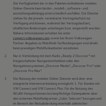
Über Ihr Auto
Die Verfügbarkeit der in den Paketen enthaltenen mobilen
Vorgängermodelle
Online-Dienste kann länder-, modell-, software- und
Kundeninformationen
ausstattungsabhängig unterschiedlich ausfallen. Die Dienste
Volkswagen Kundenbetreuung
Warn- und Kontrollleuchten
stehen für die jeweils vereinbarte Vertragslaufzeit zur
Assistenzsysteme
Verfügung und können, während der Vertragslaufzeit,
Digitale Betriebsanleitung
inhaltlichen Änderungen unterliegen bzw. eingestellt werden.
Live Beratung
Nähere Informationen erhalten Sie unter
Magazin
connect.volkswagen.com
sowie bei Ihrem
Volkswagen
Lifestyle
Partner. Angaben zu Mobilfunk-Tarifbedingungen sind direkt
Transport
Familie
beim jeweiligen Mobilfunkanbieter einzuholen.
Elektromobilität
2.
Nur in Verbindung mit dem Radio „Ready 2 Discover“ mit
Volkswagen R
Pannen- und Unfallhilfe
freigeschalteter Navigationsfunktion oder den
Volkswagen Kundenbetreuung
Navigationssystemen „Discover Media“, „Discover Pro“ oder
„Discover Pro Max“.
3.
Die Nutzung der mobilen Online-Dienste wird über eine
integrierte Internetverbindung ermöglicht. 1. Für Kunden mit
VW
Connect
und VW
Connect
Plus: Für die Nutzung des
WLAN-Hotspot können kostenpflichtige Datenpakete über
den externen Mobilfunkpartner „Cubic Telecom“ bezogen und
im Bereich der Netzabdeckung innerhalb zahlreicher