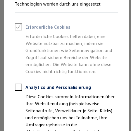
1
Mit der kostenlosen
Volkswagen
App
haben Sie
Technologien werden durch uns eingesetzt:
Volkswagen Marktplatz
unterwegs die verbleibende Reichweite im Blick und können
Die ENERGY Sondermodelle
Junge Gebrauchtwagen und Gebrauchtwagen
Ladevorgänge überwachen.
Volkswagen Zertifizierte Gebrauchtwagen
Elektromobilität bei Gebrauchtwagen
Erforderliche Cookies
Mehr zu VW
Connect
Zubehör- und Serviceangebote
Saisonangebote
Erforderliche Cookies helfen dabei, eine
Reifenpakete
Darüber hinaus bietet Ihnen das auf Wunsch erhältliche
VW
Website nutzbar zu machen, indem sie
Leasing
1
2
Grundfunktionen wie Seitennavigation und
Connect
Plus
die smarte Navigation
, über die Sie
Leasing-Angebote
Gebrauchtwagen Leasing
Zugriff auf sichere Bereiche der Website
Online-Verkehrsinformationen erhalten oder sich vor
Junge Gebrauchtwagen-Leasing
ermöglichen. Die Website kann ohne diese
Verkehrsstörungen warnen lassen können. Zudem können
Elektroauto Leasing
Cookies nicht richtig funktionieren.
Sie sich Lademöglichkeiten entlang Ihrer Route in der
Kleinwagen-Leasing
Leasing ohne Anzahlung
3
Navigation anzeigen lassen. Das Webradio
bringt Ihnen
Finanzierung
Live-Sender, Podcasts und Playlists ins Fahrzeug.
Analytics und Personalisierung
Autokredit mit Schlussrate
Versicherungen und Garantien
Diese Cookies sammeln Informationen über
Kfz-Versicherung
Mehr zu VW
Connect
Plus
Ihre Websitenutzung (beispielsweise
Restschuldversicherungen
Garantien
Seitenaufrufe, Verweildauer je Seite, Klicks)
Wartungsverträge
und ermöglichen uns bei Teilnahme, Ihre
Geschäftskunden
Umfrageergebnisse in die
Professional Class bei Volkswagen
Großkunden