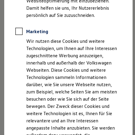
Websiteoptimierung mit einzubeziehen.
Behörden
Damit helfen sie uns, Ihr Nutzererlebnis
Direktkunden
persönlich auf Sie zuzuschneiden.
Sonderfahrzeuge
Anpfiff zum Gewinn
Elektromobilität
Marketing
Elektroautos
ID. Tutorials
Wir nutzen diese Cookies und weitere
Elektrofahrzeugkonzepte
Technologien, um Ihnen auf Ihre Interessen
ID. EVERY1
Reichweite
zugeschnittene Werbung anzuzeigen,
Reichweite der ID. Modelle
innerhalb und außerhalb der Volkswagen
Reichweite im Winter
Webseiten. Diese Cookies und weitere
Rekuperation
Laden
Technologien sammeln Informationen
Laden unterwegs
darüber, wie Sie unsere Webseite nutzen,
Laden Zuhause
Impressum
Nutzungsbedingungen
zum Beispiel, welche Seiten Sie am meisten
Ladestationen finden
Datenschutzerklärungen
Cookie-Richtlinie
Ladezeitensimulator
besuchen oder wie Sie sich auf der Seite
Lizenzhinweise Dritter
Batterie
bewegen. Der Zweck dieser Cookies und
Sicherheit
Angaben zum Digital Services Act (DSA)
EU Data Act
weitere Technologien ist es, Ihnen für Sie
Garantie und Lebensdauer
Produktsicherheitsinformationen
Vertrag Widerrufen
Nachhaltigkeit
relevantere und an Ihre Interessen
Technologie
angepasste Inhalte anzubieten. Sie werden
Kosten und Kauf