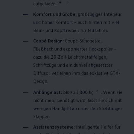
4
5
aufgeladen.
Komfort und Größe:
großzügiges Interieur
und hoher Komfort – auch hinten mit viel
Bein- und Kopffreiheit für Mitfahrer.
Coupé Design:
Coupé-Silhouette,
Fließheck und exponierter Heckspoiler –
dazu die 20-Zoll-Leichtmetallfelgen,
Schriftzüge und ein dunkel abgesetzter
Diffusor verleihen ihm das exklusive GTX-
Design.
6
Anhängelast:
bis zu 1.800 kg
. Wenn sie
nicht mehr benötigt wird, lässt sie sich mit
wenigen Handgriffen unter den Stoßfänger
klappen.
Assistenzsysteme:
intelligente Helfer für