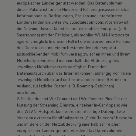
europäischer Länder genutzt werden. Das Datenvolumen
dieser Pakete ist für alle Nutzer und Fahrzeuginsassen nutzbar.
Informationen zu Bedingungen, Preisen und unterstützten
Ländern finden Sie unter
vw.cubictelecom.com
. Alternativ ist
die Nutzung dieses Dienstes über ein mobiles Endgerät
(
z. B.
Smartphone) mit der Fähigkeit, als mobiler WLAN-Hotspot zu
agieren, möglich. In diesem Fall ist die entsprechende Funktion
des Dienstes nur mit einem bestehenden oder separat
abzuschließenden Mobilfunkvertrag zwischen Ihnen und Ihrem
Mobilfunkprovider und nur innerhalb der Abdeckung des
jeweiligen Mobilfunknetzes verfügbar. Durch den
Datenaustausch über das Internet können, abhängig von Ihrem
jeweiligen Mobilfunktarif und insbesondere beim Betrieb im
Ausland, zusätzliche Kosten
(
z. B.
Roaming-Gebühren)
entstehen.
2. Für Kunden mit
We Connect
und
We Connect
Plus: Für die
Nutzung der Streaming Dienste, einzelner In-Car Apps sowie
des WLAN-Hotspots können kostenpflichtige Datenpakete
über den externen Mobilfunkpartner „Cubic Telecom“ bezogen
und im Bereich der Netzabdeckung innerhalb zahlreicher
europäischer Länder genutzt werden. Das Datenvolumen