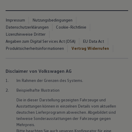
Magazin
Lifestyle
Transport
Impressum
Nutzungsbedingungen
Familie
Elektromobilität
Datenschutzerklärungen
Cookie-Richtlinie
Volkswagen R
Lizenzhinweise Dritter
Pannen- und Unfallhilfe
Angaben zum Digital Services Act (DSA)
EU Data Act
Volkswagen Kundenbetreuung
Produktsicherheitsinformationen
Vertrag Widerrufen
Disclaimer von Volkswagen AG
1.
Im Rahmen der Grenzen des Systems.
2.
Beispielhafte Illustration
Die in dieser Darstellung gezeigten Fahrzeuge und
Ausstattungen können in einzelnen Details vom aktuellen
deutschen Lieferprogramm abweichen. Abgebildet sind
teilweise Sonderausstattungen der Fahrzeuge gegen
Mehrpreis.
Bitte beachten Sie auch unseren Konfigurator für eine