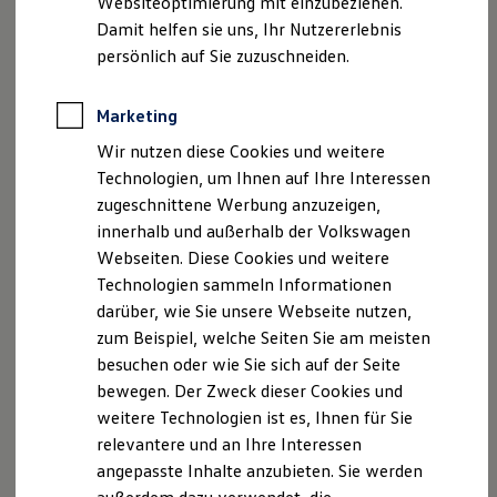
Websiteoptimierung mit einzubeziehen.
Elektrofahrzeugkonzepte
Damit helfen sie uns, Ihr Nutzererlebnis
ID. EVERY1
Reichweite
persönlich auf Sie zuzuschneiden.
Reichweite der ID. Modelle
Reichweite im Winter
Rekuperation
Marketing
Laden
Wir nutzen diese Cookies und weitere
Laden unterwegs
Laden Zuhause
Technologien, um Ihnen auf Ihre Interessen
Ladestationen finden
zugeschnittene Werbung anzuzeigen,
Ladezeitensimulator
innerhalb und außerhalb der Volkswagen
Batterie
Sicherheit
2
Webseiten. Diese Cookies und weitere
Garantie und Lebensdauer
Technologien sammeln Informationen
Nachhaltigkeit
darüber, wie Sie unsere Webseite nutzen,
Technologie
Front Assist
Kosten und Kauf
zum Beispiel, welche Seiten Sie am meisten
Verbrauchskosten
Der Notbremsassistent „Front Assist“ mit Fußgänger- und
besuchen oder wie Sie sich auf der Seite
Kaufoptionen
Radfahrererkennung kann Sie vor potenziellen Unfällen mit
bewegen. Der Zweck dieser Cookies und
E-Auto-Förderung
Software und Konnektivität
anderen Verkehrsteilnehmern warnen und falls erforderlich,
weitere Technologien ist es, Ihnen für Sie
Die ID. Software 6
1
relevantere und an Ihre Interessen
automatisch für Sie notbremsen.
ID. Software Versionen und Updates
angepasste Inhalte anzubieten. Sie werden
Digitale Extras
Schnittstellen zu Ihrem ID.