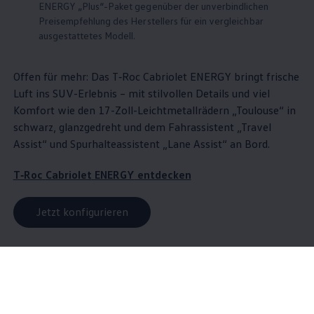
ENERGY
„Plus“-Paket gegenüber der unverbindlichen
Preisempfehlung des Herstellers für ein vergleichbar
ausgestattetes Modell.
Offen für mehr: Das
T‑Roc
Cabriolet
ENERGY
bringt frische
Luft ins SUV-Erlebnis – mit stilvollen Details und viel
Komfort wie den 17-Zoll-Leichtmetallrädern „Toulouse“ in
schwarz, glanzgedreht und dem Fahrassistent „Travel
Assist“ und Spurhalteassistent „Lane Assist“ an Bord.
T‑Roc
Cabriolet
ENERGY
entdecken
Jetzt konfigurieren
Wartung
inklusive - mit Wartung
& Inspektion