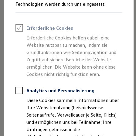
Reifenpakete
Technologien werden durch uns eingesetzt:
Leasing
Proaktives
Leasing-Angebote
Gebrauchtwagen Leasing
Insassenschutzsystem
Junge Gebrauchtwagen-Leasing
Erforderliche Cookies
Elektroauto Leasing
Das optionale
Proaktive Insassenschutzsystem
kann
Kleinwagen-Leasing
Erforderliche Cookies helfen dabei, eine
brenzlige Situationen mit Unfallpotenzial erkennen und
Leasing ohne Anzahlung
Website nutzbar zu machen, indem sie
Finanzierung
1
automatisch je nach Situation Vorkehrungen ergreifen.
Autokredit mit Schlussrate
Grundfunktionen wie Seitennavigation und
Versicherungen und Garantien
Zugriff auf sichere Bereiche der Website
Fenster und Schiebedach werden bis auf einen
Kfz-Versicherung
ermöglichen. Die Website kann ohne diese
Restschuldversicherungen
Spalt geschlossen, um die Wirkung der Airbags zu
Garantien
Cookies nicht richtig funktionieren.
optimieren.
Wartungsverträge
Geschäftskunden
Die vorderen Sicherheitsgurte werden
Professional Class bei Volkswagen
Analytics und Personalisierung
blitzschnell gestrafft, um Fahrer und Beifahrer zu
Großkunden
Diese Cookies sammeln Informationen über
fixieren.
Behörden
Direktkunden
Ihre Websitenutzung (beispielsweise
Die Warnblinker werden aktiviert.
Sonderfahrzeuge
Seitenaufrufe, Verweildauer je Seite, Klicks)
Anpfiff zum Gewinn
und ermöglichen uns bei Teilnahme, Ihre
Elektromobilität
Elektroautos
Umfrageergebnisse in die
ID. Tutorials