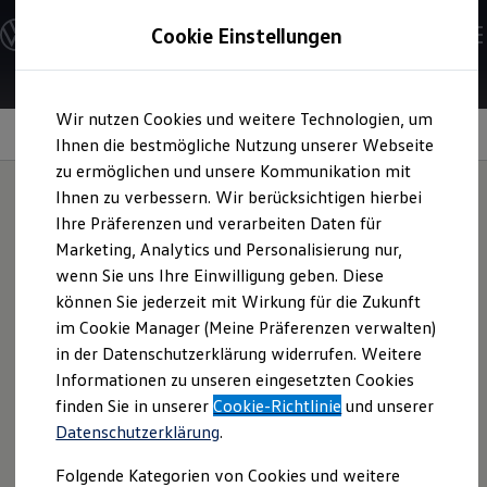
Modelle und Konfigurator
Cookie Einstellungen
Konfigurator
Modelle vergleichen
Konfiguration laden
Zum
Zum
Autosuche
Wir nutzen Cookies und weitere Technologien, um
Hauptinhalt
Footer
Elektroautos
Assistenzsyteme für mehr Sicherheit
springen
springen
Ihnen die bestmögliche Nutzung unserer Webseite
ENERGY Sondermodelle
Nutzfahrzeuge
zu ermöglichen und unsere Kommunikation mit
SUV und CUV
Ihnen zu verbessern. Wir berücksichtigen hierbei
Familienautos
Ihre Präferenzen und verarbeiten Daten für
Kombis
Assistenzsyteme für
Kompaktwagen
Marketing, Analytics und Personalisierung nur,
Sportwagen
wenn Sie uns Ihre Einwilligung geben. Diese
Schnell verfügbare Fahrzeuge
mehr Sicherheit im
Angebote und Produkte
können Sie jederzeit mit Wirkung für die Zukunft
Aktuelle Angebote
im Cookie Manager (Meine Präferenzen verwalten)
Überblick:
E-Auto-Förderung
in der Datenschutzerklärung widerrufen. Weitere
Volkswagen Marktplatz
Informationen zu unseren eingesetzten Cookies
Die ENERGY Sondermodelle
Junge Gebrauchtwagen und Gebrauchtwagen
finden Sie in unserer
Cookie-Richtlinie
und unserer
Proaktives Insassenschutzsystem
Volkswagen Zertifizierte Gebrauchtwagen
Datenschutzerklärung
.
Elektromobilität bei Gebrauchtwagen
Notbremsassistent „Front Assist“
Zubehör- und Serviceangebote
Folgende Kategorien von Cookies und weitere
Saisonangebote
Spurhalteassistent „Lane Assist“