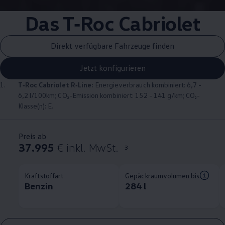
Das
T‑Roc
Cabriolet
Direkt verfügbare Fahrzeuge finden
Jetzt konfigurieren
1.
T‑Roc
Cabriolet
R‑Line
:
Energieverbrauch kombiniert: 6,7 -
6,2 l/100km; CO₂-Emission kombiniert: 152 - 141 g/km; CO₂-
Klasse(n): E.
Preis ab
37.995
€ inkl. MwSt.
3
Kraftstoffart
Gepäckraumvolumen bis
Benzin
284 l