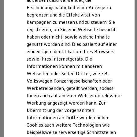
außerdem dazu verwendet, die
Hybridautos
Erscheinungshäufigkeit einer Anzeige zu
Marke und Erlebnis
begrenzen und die Effektivität von
Volkswagen R und R Experience
R-Modelle
Kampagnen zu messen und zu steuern. Sie
R Experience
registrieren, ob Sie eine Webseite besucht
Driving Experience
haben oder nicht, sowie welche Inhalte
Volkswagen entdecken
Werkbesichtigung
genutzt worden sind. Dies basiert auf einer
Factory visit
eindeutigen Identifikation Ihres Browsers
Lifestyle Shop
sowie Ihres Internetgeräts. Die
T-Roc Kollektion
Golf Kollektion
Informationen können mit anderen
ID. Kollektion
Webseiten oder Seiten Dritter, wie z.B.
Volkswagen Kollektion
Volkswagen Konzerngesellschaften oder
R-Kollektion
2
GTI Kollektion
Werbetreibenden, geteilt werden, sodass
Fußball Drop
Ihnen auch auf anderen Webseiten relevante
we drive football
Lane Assist
Werbung angezeigt werden kann. Zur
#wedriveproud
Besitzer und Service
Übermittlung der vorgenannten
Ab 65 km/h kann der
Lane Assist
erkennen, ob Ihr
myVolkswagen
Informationen an Dritte werden neben
Fahrzeug unbeabsichtigt die Fahrspur verlässt. Durch
Software Updates
Cookies auch weitere Technologien wie
Service und Ersatzteile
automatische Lenkkorrekturen richtet er Ihre
Inspektion und HU/AU
beispielsweise serverseitige Schnittstellen
Aufmerksamkeit zurück auf das Fahrgeschehen und hält Ihr
Reparaturen und Checks