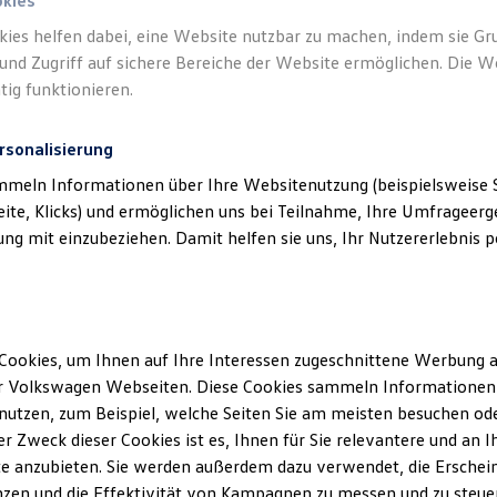
okies
kies helfen dabei, eine Website nutzbar zu machen, indem sie G
und Zugriff auf sichere Bereiche der Website ermöglichen. Die W
tig funktionieren.
rsonalisierung
mmeln Informationen über Ihre Websitenutzung (beispielsweise S
eite, Klicks) und ermöglichen uns bei Teilnahme, Ihre Umfrageerge
g mit einzubeziehen. Damit helfen sie uns, Ihr Nutzererlebnis pe
Cookies, um Ihnen auf Ihre Interessen zugeschnittene Werbung a
r Volkswagen Webseiten. Diese Cookies sammeln Informationen 
utzen, zum Beispiel, welche Seiten Sie am meisten besuchen oder
r Zweck dieser Cookies ist es, Ihnen für Sie relevantere und an I
e anzubieten. Sie werden außerdem dazu verwendet, die Erschein
zen und die Effektivität von Kampagnen zu messen und zu steuern