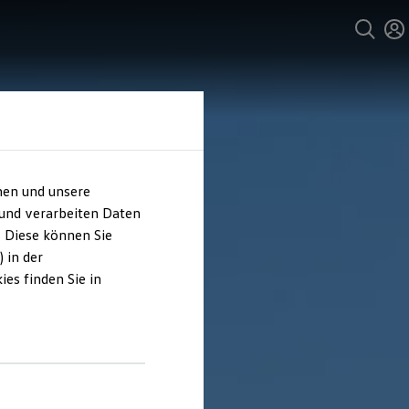
hen und unsere
 und verarbeiten Daten
. Diese können Sie
 in der
es finden Sie in