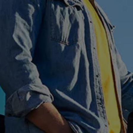
Hybridautos
Marke und Erlebnis
Volkswagen R und R Experience
R-Modelle
R Experience
Driving Experience
Volkswagen entdecken
Werkbesichtigung
Factory visit
Lifestyle Shop
T-Roc Kollektion
Golf Kollektion
ID. Kollektion
Volkswagen Kollektion
R-Kollektion
GTI Kollektion
Fußball Drop
we drive football
#wedriveproud
Besitzer und Service
myVolkswagen
Software Updates
Service und Ersatzteile
Inspektion und HU/AU
Reparaturen und Checks