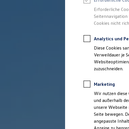
Erforderliche Co
Reifenpakete
Leasing
Erforderliche Coo
Leasing-Angebote
Seitennavigation 
Gebrauchtwagen Leasing
Cookies nicht rich
Junge Gebrauchtwagen-Leasing
Elektroauto Leasing
Kleinwagen-Leasing
Analytics und Pe
Leasing ohne Anzahlung
Finanzierung
Diese Cookies sa
Autokredit mit Schlussrate
Versicherungen und Garantien
Verweildauer je S
Kfz-Versicherung
Websiteoptimierun
Restschuldversicherungen
zuzuschneiden.
Garantien
Wartungsverträge
Geschäftskunden
Marketing
Professional Class bei Volkswagen
Großkunden
Wir nutzen diese 
Behörden
und außerhalb de
Direktkunden
Sonderfahrzeuge
unsere Webseite n
Anpfiff zum Gewinn
Seite bewegen. De
Elektromobilität
angepasste Inhalt
Elektroautos
ID. Tutorials
Anzeige zu begren