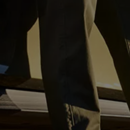
Magazin
Lifestyle
Transport
Familie
Elektromobilität
Volkswagen R
Pannen- und Unfallhilfe
Volkswagen Kundenbetreuung