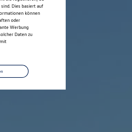
ind. Dies basiert auf
Informationen können
aften oder
evante Werbung
solcher Daten zu
 mit
en