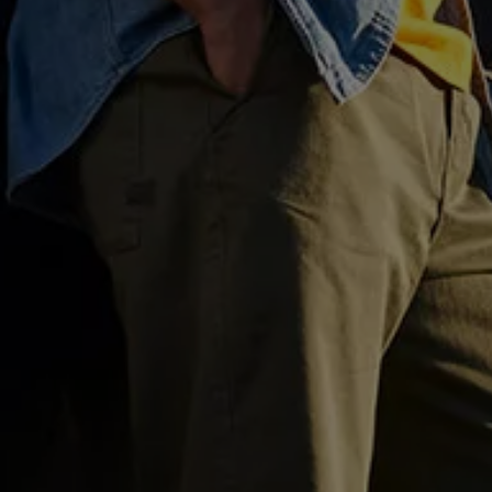
Motorenöl und Flüssigkeiten
Räder und Reifen
Pannen- und Unfallhilfe
Economy Service
Volkswagen Teile
Zubehör
Modellspezifisches Zubehör
Schutz und Pflege
Transport
Entertainment und Elektronik
Individualisieren
Wallbox und Ladekabel
Digitale Extras
Dienste für Ihr Modell finden
Volkswagen Apps, Login und Shop
Handy und Fahrzeug verbinden
Updates für Software, Karten und Radio
Über Ihr Auto
Vorgängermodelle
Kundeninformationen
Volkswagen Kundenbetreuung
Warn- und Kontrollleuchten
Assistenzsysteme
Digitale Betriebsanleitung
Live Beratung