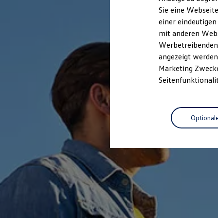
Elektrofahrzeugkonzepte
Sie eine Webseite
ID. EVERY1
einer eindeutigen
Reichweite
Reichweite der ID. Modelle
mit anderen Webse
Reichweite im Winter
Werbetreibenden,
Rekuperation
angezeigt werden 
Laden
Laden unterwegs
Marketing Zwecken
Laden Zuhause
Seitenfunktionali
Ladestationen finden
Ladezeitensimulator
Batterie
Sicherheit
Optional
Garantie und Lebensdauer
Nachhaltigkeit
Technologie
Kosten und Kauf
Verbrauchskosten
Kaufoptionen
E-Auto-Förderung
Software und Konnektivität
Die ID. Software 6
ID. Software Versionen und Updates
Digitale Extras
Schnittstellen zu Ihrem ID.