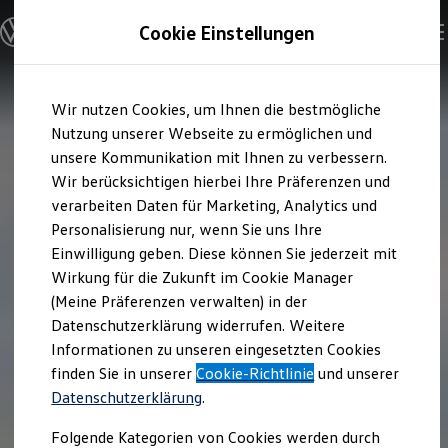
Modelle und Konfigurator
Cookie Einstellungen
Konfigurator
Modelle vergleichen
Konfiguration laden
Zum
Zum
Autosuche
Wir nutzen Cookies, um Ihnen die bestmögliche
Hauptinhalt
Footer
Elektroautos
springen
springen
Nutzung unserer Webseite zu ermöglichen und
ENERGY Sondermodelle
Nutzfahrzeuge
unsere Kommunikation mit Ihnen zu verbessern.
SUV und CUV
Wir berücksichtigen hierbei Ihre Präferenzen und
Familienautos
verarbeiten Daten für Marketing, Analytics und
Kombis
Kompaktwagen
Personalisierung nur, wenn Sie uns Ihre
Sportwagen
Einwilligung geben. Diese können Sie jederzeit mit
Schnell verfügbare Fahrzeuge
Angebote und Produkte
Wirkung für die Zukunft im Cookie Manager
Aktuelle Angebote
(Meine Präferenzen verwalten) in der
E-Auto-Förderung
Datenschutzerklärung widerrufen. Weitere
Volkswagen Marktplatz
Informationen zu unseren eingesetzten Cookies
Die ENERGY Sondermodelle
Junge Gebrauchtwagen und Gebrauchtwagen
finden Sie in unserer
Cookie-Richtlinie
und unserer
Volkswagen Zertifizierte Gebrauchtwagen
Datenschutzerklärung
.
Elektromobilität bei Gebrauchtwagen
Zubehör- und Serviceangebote
Folgende Kategorien von Cookies werden durch
Saisonangebote