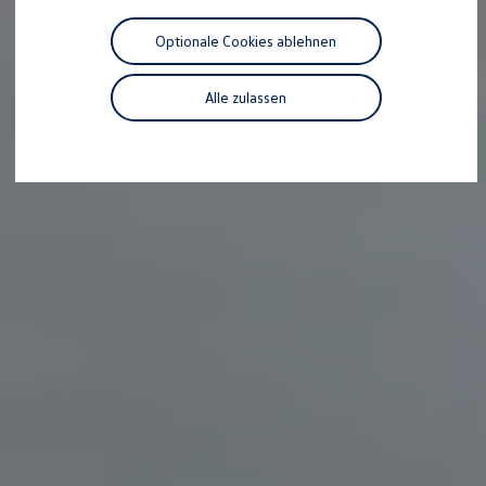
Motorenöl und Flüssigkeiten
Räder und Reifen
Optionale Cookies ablehnen
Pannen- und Unfallhilfe
Economy Service
Volkswagen Teile
Alle zulassen
Zubehör
Modellspezifisches Zubehör
Schutz und Pflege
Transport
Entertainment und Elektronik
Individualisieren
Wallbox und Ladekabel
Digitale Extras
Dienste für Ihr Modell finden
Volkswagen Apps, Login und Shop
Handy und Fahrzeug verbinden
Updates für Software, Karten und Radio
Über Ihr Auto
Vorgängermodelle
Kundeninformationen
Volkswagen Kundenbetreuung
Warn- und Kontrollleuchten
Assistenzsysteme
Digitale Betriebsanleitung
Live Beratung