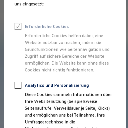
Reifenpakete
uns eingesetzt:
Leasing
Leasing-Angebote
Gebrauchtwagen Leasing
Junge Gebrauchtwagen-Leasing
Erforderliche Cookies
Elektroauto Leasing
Kleinwagen-Leasing
Erforderliche Cookies helfen dabei, eine
Leasing ohne Anzahlung
Website nutzbar zu machen, indem sie
Finanzierung
Autokredit mit Schlussrate
Grundfunktionen wie Seitennavigation und
Versicherungen und Garantien
Zugriff auf sichere Bereiche der Website
Kfz-Versicherung
ermöglichen. Die Website kann ohne diese
Restschuldversicherungen
Garantien
Cookies nicht richtig funktionieren.
Wartungsverträge
Geschäftskunden
Professional Class bei Volkswagen
Analytics und Personalisierung
Großkunden
Diese Cookies sammeln Informationen über
Behörden
Direktkunden
Ihre Websitenutzung (beispielsweise
Sonderfahrzeuge
Seitenaufrufe, Verweildauer je Seite, Klicks)
Anpfiff zum Gewinn
und ermöglichen uns bei Teilnahme, Ihre
Elektromobilität
Elektroautos
Umfrageergebnisse in die
ID. Tutorials