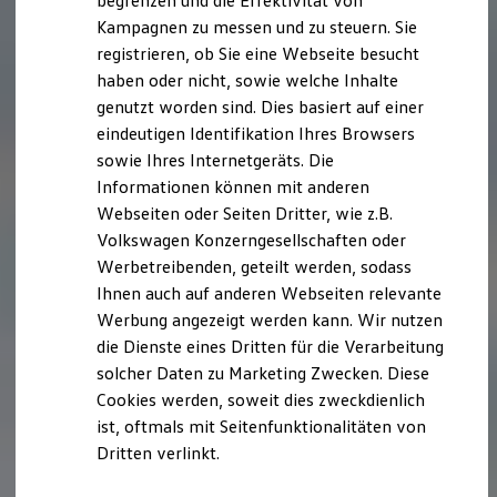
begrenzen und die Effektivität von
Hybridautos
Kampagnen zu messen und zu steuern. Sie
Marke und Erlebnis
registrieren, ob Sie eine Webseite besucht
Volkswagen R und R Experience
R-Modelle
haben oder nicht, sowie welche Inhalte
R Experience
genutzt worden sind. Dies basiert auf einer
Driving Experience
eindeutigen Identifikation Ihres Browsers
Volkswagen entdecken
Werkbesichtigung
sowie Ihres Internetgeräts. Die
Factory visit
Informationen können mit anderen
Lifestyle Shop
Webseiten oder Seiten Dritter, wie z.B.
T-Roc Kollektion
Golf Kollektion
Volkswagen Konzerngesellschaften oder
ID. Kollektion
Werbetreibenden, geteilt werden, sodass
Volkswagen Kollektion
Ihnen auch auf anderen Webseiten relevante
R-Kollektion
GTI Kollektion
Werbung angezeigt werden kann. Wir nutzen
Fußball Drop
die Dienste eines Dritten für die Verarbeitung
we drive football
solcher Daten zu Marketing Zwecken. Diese
#wedriveproud
Besitzer und Service
Cookies werden, soweit dies zweckdienlich
myVolkswagen
ist, oftmals mit Seitenfunktionalitäten von
Software Updates
Dritten verlinkt.
Service und Ersatzteile
Inspektion und HU/AU
Reparaturen und Checks