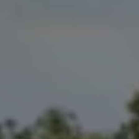
Magazin
Lifestyle
Transport
Familie
Elektromobilität
Volkswagen R
Pannen- und Unfallhilfe
Volkswagen Kundenbetreuung