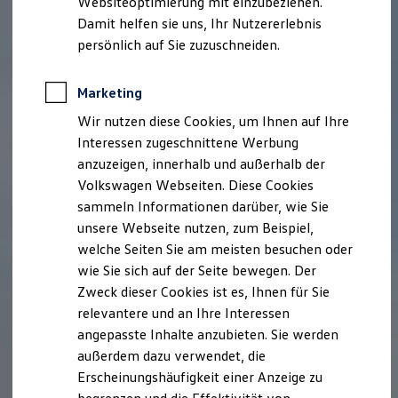
Websiteoptimierung mit einzubeziehen.
Elektrofahrzeugkonzepte
Damit helfen sie uns, Ihr Nutzererlebnis
ID. EVERY1
Reichweite
persönlich auf Sie zuzuschneiden.
Reichweite der ID. Modelle
Reichweite im Winter
Rekuperation
Marketing
Laden
Wir nutzen diese Cookies, um Ihnen auf Ihre
Laden unterwegs
Laden Zuhause
Interessen zugeschnittene Werbung
Ladestationen finden
anzuzeigen, innerhalb und außerhalb der
Ladezeitensimulator
Volkswagen Webseiten. Diese Cookies
Batterie
Sicherheit
sammeln Informationen darüber, wie Sie
Garantie und Lebensdauer
unsere Webseite nutzen, zum Beispiel,
Nachhaltigkeit
welche Seiten Sie am meisten besuchen oder
Technologie
Kosten und Kauf
wie Sie sich auf der Seite bewegen. Der
Verbrauchskosten
Zweck dieser Cookies ist es, Ihnen für Sie
Kaufoptionen
relevantere und an Ihre Interessen
E-Auto-Förderung
Software und Konnektivität
angepasste Inhalte anzubieten. Sie werden
Die ID. Software 6
außerdem dazu verwendet, die
ID. Software Versionen und Updates
Erscheinungshäufigkeit einer Anzeige zu
Digitale Extras
Schnittstellen zu Ihrem ID.