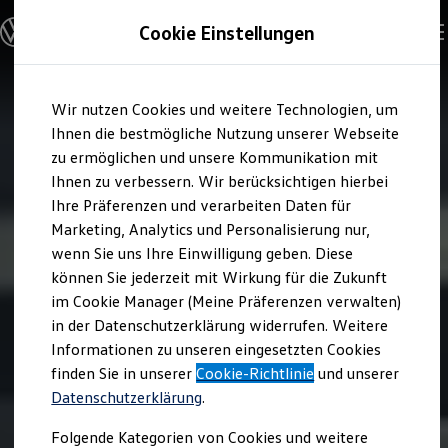
Modelle und Konfigurator
Cookie Einstellungen
Konfigurator
Modelle vergleichen
Konfiguration laden
Zum
Zum
Autosuche
Wir nutzen Cookies und weitere Technologien, um
Hauptinhalt
Footer
Elektroautos
springen
springen
Ihnen die bestmögliche Nutzung unserer Webseite
ENERGY Sondermodelle
Nutzfahrzeuge
zu ermöglichen und unsere Kommunikation mit
SUV und CUV
Ihnen zu verbessern. Wir berücksichtigen hierbei
Familienautos
Ihre Präferenzen und verarbeiten Daten für
Kombis
Kompaktwagen
Marketing, Analytics und Personalisierung nur,
Sportwagen
wenn Sie uns Ihre Einwilligung geben. Diese
Schnell verfügbare Fahrzeuge
Angebote und Produkte
können Sie jederzeit mit Wirkung für die Zukunft
Aktuelle Angebote
im Cookie Manager (Meine Präferenzen verwalten)
E-Auto-Förderung
in der Datenschutzerklärung widerrufen. Weitere
Volkswagen Marktplatz
Informationen zu unseren eingesetzten Cookies
Die ENERGY Sondermodelle
Junge Gebrauchtwagen und Gebrauchtwagen
finden Sie in unserer
Cookie-Richtlinie
und unserer
Volkswagen Zertifizierte Gebrauchtwagen
Datenschutzerklärung
.
Elektromobilität bei Gebrauchtwagen
Zubehör- und Serviceangebote
Folgende Kategorien von Cookies und weitere
Saisonangebote