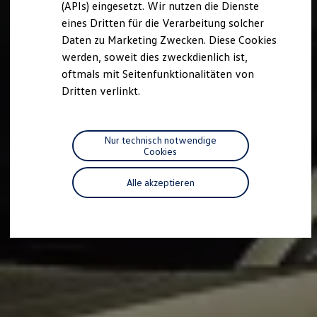
(APIs) eingesetzt. Wir nutzen die Dienste
Motorenöl und Flüssigkeiten
eines Dritten für die Verarbeitung solcher
Räder und Reifen
Pannen- und Unfallhilfe
Daten zu Marketing Zwecken. Diese Cookies
Economy Service
werden, soweit dies zweckdienlich ist,
Volkswagen Teile
oftmals mit Seitenfunktionalitäten von
Zubehör
Modellspezifisches Zubehör
Dritten verlinkt.
Schutz und Pflege
Transport
Entertainment und Elektronik
Individualisieren
Nur technisch notwendige
Wallbox und Ladekabel
Cookies
Digitale Extras
Dienste für Ihr Modell finden
Alle akzeptieren
Volkswagen Apps, Login und Shop
Handy und Fahrzeug verbinden
Updates für Software, Karten und Radio
Über Ihr Auto
Vorgängermodelle
Kundeninformationen
Volkswagen Kundenbetreuung
Warn- und Kontrollleuchten
Assistenzsysteme
Digitale Betriebsanleitung
Live Beratung