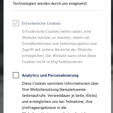
Reifenpakete
Technologien werden durch uns eingesetzt:
Leasing
Leasing-Angebote
Gebrauchtwagen Leasing
Junge Gebrauchtwagen-Leasing
Erforderliche Cookies
Elektroauto Leasing
Kleinwagen-Leasing
Erforderliche Cookies helfen dabei, eine
Leasing ohne Anzahlung
Website nutzbar zu machen, indem sie
Finanzierung
Autokredit mit Schlussrate
Grundfunktionen wie Seitennavigation und
Versicherungen und Garantien
Zugriff auf sichere Bereiche der Website
Kfz-Versicherung
ermöglichen. Die Website kann ohne diese
Restschuldversicherungen
Garantien
Cookies nicht richtig funktionieren.
Wartungsverträge
Geschäftskunden
Professional Class bei Volkswagen
Analytics und Personalisierung
Großkunden
Diese Cookies sammeln Informationen über
Behörden
Direktkunden
Ihre Websitenutzung (beispielsweise
Sonderfahrzeuge
Seitenaufrufe, Verweildauer je Seite, Klicks)
Anpfiff zum Gewinn
und ermöglichen uns bei Teilnahme, Ihre
Elektromobilität
Elektroautos
Umfrageergebnisse in die
ID. Tutorials