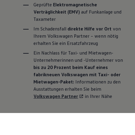
Geprüfte
Elektromagnetische
Verträglichkeit (EMV)
auf Funkanlage und
Taxameter
Im Schadensfall
direkte Hilfe vor Ort
von
Ihrem
Volkswagen
Partner – wenn nötig
erhalten Sie ein Ersatzfahrzeug
Ein Nachlass für Taxi- und Mietwagen-
Unternehmerinnen und -Unternehmer von
bis zu 20 Prozent beim Kauf eines
fabrikneuen
Volkswagen
mit Taxi- oder
Mietwagen-Paket:
Informationen zu den
Ausstattungen erhalten Sie beim
Volkswagen
Partner
in Ihrer Nähe
Persönliche Beratung?