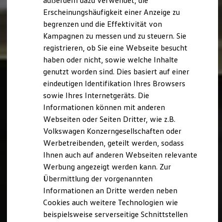
außerdem dazu verwendet, die
Hybridautos
Erscheinungshäufigkeit einer Anzeige zu
Marke und Erlebnis
begrenzen und die Effektivität von
Volkswagen R und R Experience
R-Modelle
Kampagnen zu messen und zu steuern. Sie
R Experience
registrieren, ob Sie eine Webseite besucht
Driving Experience
haben oder nicht, sowie welche Inhalte
Volkswagen entdecken
Werkbesichtigung
genutzt worden sind. Dies basiert auf einer
Factory visit
eindeutigen Identifikation Ihres Browsers
Lifestyle Shop
sowie Ihres Internetgeräts. Die
T-Roc Kollektion
Golf Kollektion
Informationen können mit anderen
ID. Kollektion
Webseiten oder Seiten Dritter, wie z.B.
Volkswagen Kollektion
Volkswagen Konzerngesellschaften oder
R-Kollektion
GTI Kollektion
Werbetreibenden, geteilt werden, sodass
Fußball Drop
Ihnen auch auf anderen Webseiten relevante
we drive football
Werbung angezeigt werden kann. Zur
#wedriveproud
Besitzer und Service
Übermittlung der vorgenannten
myVolkswagen
Informationen an Dritte werden neben
Software Updates
Cookies auch weitere Technologien wie
Service und Ersatzteile
Inspektion und HU/AU
beispielsweise serverseitige Schnittstellen
Reparaturen und Checks