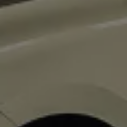
Magazin
Lifestyle
Transport
Familie
Elektromobilität
Volkswagen R
Pannen- und Unfallhilfe
Volkswagen Kundenbetreuung