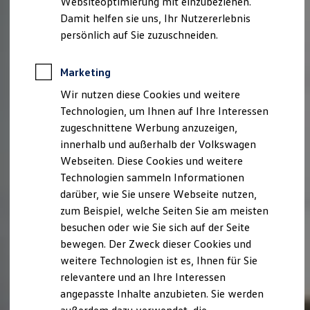
Websiteoptimierung mit einzubeziehen.
Elektrofahrzeugkonzepte
Damit helfen sie uns, Ihr Nutzererlebnis
ID. EVERY1
Reichweite
persönlich auf Sie zuzuschneiden.
Reichweite der ID. Modelle
Reichweite im Winter
Rekuperation
Marketing
Laden
Wir nutzen diese Cookies und weitere
Laden unterwegs
Laden Zuhause
Technologien, um Ihnen auf Ihre Interessen
Ladestationen finden
zugeschnittene Werbung anzuzeigen,
Ladezeitensimulator
innerhalb und außerhalb der Volkswagen
Batterie
Sicherheit
Webseiten. Diese Cookies und weitere
Garantie und Lebensdauer
Technologien sammeln Informationen
Nachhaltigkeit
darüber, wie Sie unsere Webseite nutzen,
Technologie
Kosten und Kauf
zum Beispiel, welche Seiten Sie am meisten
Verbrauchskosten
besuchen oder wie Sie sich auf der Seite
Kaufoptionen
bewegen. Der Zweck dieser Cookies und
E-Auto-Förderung
Software und Konnektivität
weitere Technologien ist es, Ihnen für Sie
Die ID. Software 6
relevantere und an Ihre Interessen
ID. Software Versionen und Updates
angepasste Inhalte anzubieten. Sie werden
Digitale Extras
Schnittstellen zu Ihrem ID.