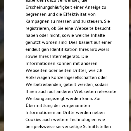
außerdem dazu verwendet, die
Hybridautos
Erscheinungshäufigkeit einer Anzeige zu
Marke und Erlebnis
begrenzen und die Effektivität von
Volkswagen R und R Experience
R-Modelle
Kampagnen zu messen und zu steuern. Sie
R Experience
registrieren, ob Sie eine Webseite besucht
Driving Experience
haben oder nicht, sowie welche Inhalte
Volkswagen entdecken
Werkbesichtigung
genutzt worden sind. Dies basiert auf einer
Factory visit
eindeutigen Identifikation Ihres Browsers
Lifestyle Shop
sowie Ihres Internetgeräts. Die
T-Roc Kollektion
Golf Kollektion
Informationen können mit anderen
ID. Kollektion
Webseiten oder Seiten Dritter, wie z.B.
Volkswagen Kollektion
Volkswagen Konzerngesellschaften oder
R-Kollektion
GTI Kollektion
Werbetreibenden, geteilt werden, sodass
Fußball Drop
Ihnen auch auf anderen Webseiten relevante
we drive football
Werbung angezeigt werden kann. Zur
#wedriveproud
Besitzer und Service
Übermittlung der vorgenannten
myVolkswagen
Informationen an Dritte werden neben
Software Updates
Cookies auch weitere Technologien wie
Service und Ersatzteile
Inspektion und HU/AU
beispielsweise serverseitige Schnittstellen
Reparaturen und Checks