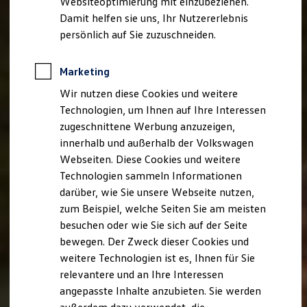
Websiteoptimierung mit einzubeziehen.
Elektrofahrzeugkonzepte
Damit helfen sie uns, Ihr Nutzererlebnis
ID. EVERY1
Reichweite
persönlich auf Sie zuzuschneiden.
Reichweite der ID. Modelle
Reichweite im Winter
Rekuperation
Marketing
Laden
Wir nutzen diese Cookies und weitere
Laden unterwegs
Laden Zuhause
Technologien, um Ihnen auf Ihre Interessen
Ladestationen finden
zugeschnittene Werbung anzuzeigen,
Ladezeitensimulator
innerhalb und außerhalb der Volkswagen
Batterie
Sicherheit
Webseiten. Diese Cookies und weitere
Garantie und Lebensdauer
Technologien sammeln Informationen
Nachhaltigkeit
darüber, wie Sie unsere Webseite nutzen,
Technologie
Kosten und Kauf
zum Beispiel, welche Seiten Sie am meisten
Verbrauchskosten
besuchen oder wie Sie sich auf der Seite
Kaufoptionen
bewegen. Der Zweck dieser Cookies und
E-Auto-Förderung
Software und Konnektivität
weitere Technologien ist es, Ihnen für Sie
Die ID. Software 6
relevantere und an Ihre Interessen
ID. Software Versionen und Updates
angepasste Inhalte anzubieten. Sie werden
Digitale Extras
Schnittstellen zu Ihrem ID.