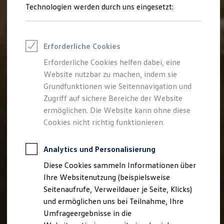
Reifenpakete
Technologien werden durch uns eingesetzt:
Leasing
Leasing-Angebote
Gebrauchtwagen Leasing
Junge Gebrauchtwagen-Leasing
Erforderliche Cookies
Elektroauto Leasing
Kleinwagen-Leasing
Erforderliche Cookies helfen dabei, eine
Leasing ohne Anzahlung
Website nutzbar zu machen, indem sie
Finanzierung
Autokredit mit Schlussrate
Grundfunktionen wie Seitennavigation und
Versicherungen und Garantien
Zugriff auf sichere Bereiche der Website
Kfz-Versicherung
ermöglichen. Die Website kann ohne diese
Restschuldversicherungen
Garantien
Cookies nicht richtig funktionieren.
Wartungsverträge
Geschäftskunden
Professional Class bei Volkswagen
Analytics und Personalisierung
Großkunden
Diese Cookies sammeln Informationen über
Behörden
Direktkunden
Ihre Websitenutzung (beispielsweise
Sonderfahrzeuge
Seitenaufrufe, Verweildauer je Seite, Klicks)
Anpfiff zum Gewinn
und ermöglichen uns bei Teilnahme, Ihre
Elektromobilität
Elektroautos
Umfrageergebnisse in die
ID. Tutorials