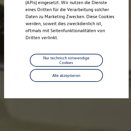
(APIs) eingesetzt. Wir nutzen die Dienste
Motorenöl und Flüssigkeiten
eines Dritten für die Verarbeitung solcher
Räder und Reifen
Pannen- und Unfallhilfe
Daten zu Marketing Zwecken. Diese Cookies
Economy Service
werden, soweit dies zweckdienlich ist,
Volkswagen Teile
oftmals mit Seitenfunktionalitäten von
Zubehör
Modellspezifisches Zubehör
Dritten verlinkt.
Schutz und Pflege
Transport
Entertainment und Elektronik
Individualisieren
Nur technisch notwendige
Wallbox und Ladekabel
Cookies
Digitale Extras
Dienste für Ihr Modell finden
Alle akzeptieren
Volkswagen Apps, Login und Shop
Handy und Fahrzeug verbinden
Updates für Software, Karten und Radio
Über Ihr Auto
Vorgängermodelle
Kundeninformationen
Volkswagen Kundenbetreuung
Warn- und Kontrollleuchten
Assistenzsysteme
Digitale Betriebsanleitung
Live Beratung