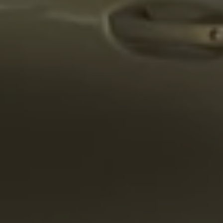
Magazin
Lifestyle
Transport
Familie
Elektromobilität
Volkswagen R
Pannen- und Unfallhilfe
Volkswagen Kundenbetreuung