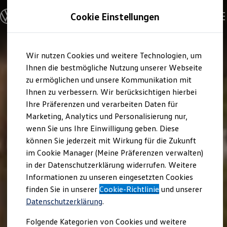
Modelle und Konfigurator
Cookie Einstellungen
Konfigurator
Modelle vergleichen
Konfiguration laden
Zum
Zum
Autosuche
Wir nutzen Cookies und weitere Technologien, um
Hauptinhalt
Footer
Elektroautos
springen
springen
Ihnen die bestmögliche Nutzung unserer Webseite
ENERGY Sondermodelle
Nutzfahrzeuge
zu ermöglichen und unsere Kommunikation mit
SUV und CUV
Ihnen zu verbessern. Wir berücksichtigen hierbei
Familienautos
Ihre Präferenzen und verarbeiten Daten für
Kombis
Kompaktwagen
Marketing, Analytics und Personalisierung nur,
Sportwagen
wenn Sie uns Ihre Einwilligung geben. Diese
Schnell verfügbare Fahrzeuge
Angebote und Produkte
können Sie jederzeit mit Wirkung für die Zukunft
Aktuelle Angebote
im Cookie Manager (Meine Präferenzen verwalten)
E-Auto-Förderung
in der Datenschutzerklärung widerrufen. Weitere
Volkswagen Marktplatz
Informationen zu unseren eingesetzten Cookies
Die ENERGY Sondermodelle
Junge Gebrauchtwagen und Gebrauchtwagen
finden Sie in unserer
Cookie-Richtlinie
und unserer
Volkswagen Zertifizierte Gebrauchtwagen
Datenschutzerklärung
.
Elektromobilität bei Gebrauchtwagen
Zubehör- und Serviceangebote
Folgende Kategorien von Cookies und weitere
Saisonangebote