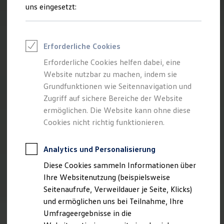
Reifenpakete
uns eingesetzt:
Leasing
Leasing-Angebote
Gebrauchtwagen Leasing
Junge Gebrauchtwagen-Leasing
Erforderliche Cookies
Elektroauto Leasing
Kleinwagen-Leasing
Erforderliche Cookies helfen dabei, eine
Leasing ohne Anzahlung
Website nutzbar zu machen, indem sie
Finanzierung
Autokredit mit Schlussrate
Grundfunktionen wie Seitennavigation und
Versicherungen und Garantien
Zugriff auf sichere Bereiche der Website
Kfz-Versicherung
ermöglichen. Die Website kann ohne diese
Restschuldversicherungen
Garantien
Cookies nicht richtig funktionieren.
Wartungsverträge
Geschäftskunden
Professional Class bei Volkswagen
Analytics und Personalisierung
Großkunden
Diese Cookies sammeln Informationen über
Behörden
Direktkunden
Ihre Websitenutzung (beispielsweise
Sonderfahrzeuge
Seitenaufrufe, Verweildauer je Seite, Klicks)
Anpfiff zum Gewinn
und ermöglichen uns bei Teilnahme, Ihre
Elektromobilität
Elektroautos
Umfrageergebnisse in die
ID. Tutorials