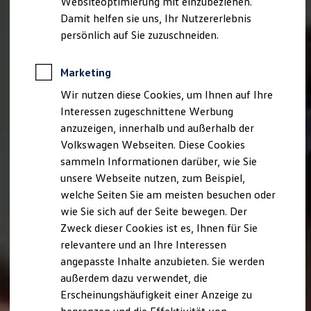
Websiteoptimierung mit einzubeziehen.
Elektrofahrzeugkonzepte
Damit helfen sie uns, Ihr Nutzererlebnis
ID. EVERY1
Reichweite
persönlich auf Sie zuzuschneiden.
Reichweite der ID. Modelle
Reichweite im Winter
Rekuperation
Marketing
Laden
Wir nutzen diese Cookies, um Ihnen auf Ihre
Laden unterwegs
Laden Zuhause
Interessen zugeschnittene Werbung
Ladestationen finden
anzuzeigen, innerhalb und außerhalb der
Ladezeitensimulator
Volkswagen Webseiten. Diese Cookies
Batterie
Sicherheit
sammeln Informationen darüber, wie Sie
Garantie und Lebensdauer
unsere Webseite nutzen, zum Beispiel,
Nachhaltigkeit
welche Seiten Sie am meisten besuchen oder
Technologie
Kosten und Kauf
wie Sie sich auf der Seite bewegen. Der
Verbrauchskosten
Zweck dieser Cookies ist es, Ihnen für Sie
Kaufoptionen
relevantere und an Ihre Interessen
E-Auto-Förderung
Software und Konnektivität
angepasste Inhalte anzubieten. Sie werden
Die ID. Software 6
außerdem dazu verwendet, die
ID. Software Versionen und Updates
Erscheinungshäufigkeit einer Anzeige zu
Digitale Extras
Schnittstellen zu Ihrem ID.