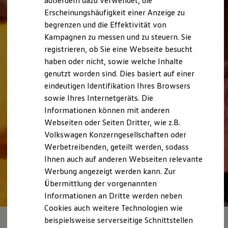
außerdem dazu verwendet, die
Hybridautos
Erscheinungshäufigkeit einer Anzeige zu
Marke und Erlebnis
begrenzen und die Effektivität von
Volkswagen R und R Experience
R-Modelle
Kampagnen zu messen und zu steuern. Sie
R Experience
registrieren, ob Sie eine Webseite besucht
Driving Experience
haben oder nicht, sowie welche Inhalte
Volkswagen entdecken
Werkbesichtigung
genutzt worden sind. Dies basiert auf einer
Factory visit
eindeutigen Identifikation Ihres Browsers
Lifestyle Shop
sowie Ihres Internetgeräts. Die
T-Roc Kollektion
Golf Kollektion
Informationen können mit anderen
ID. Kollektion
Webseiten oder Seiten Dritter, wie z.B.
Volkswagen Kollektion
Volkswagen Konzerngesellschaften oder
R-Kollektion
GTI Kollektion
Werbetreibenden, geteilt werden, sodass
Fußball Drop
Ihnen auch auf anderen Webseiten relevante
we drive football
Werbung angezeigt werden kann. Zur
#wedriveproud
Besitzer und Service
Übermittlung der vorgenannten
myVolkswagen
Informationen an Dritte werden neben
Software Updates
Cookies auch weitere Technologien wie
Service und Ersatzteile
Digitale
Inspektion und HU/AU
beispielsweise serverseitige Schnittstellen
Reparaturen und Checks