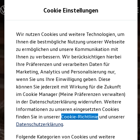
Modelle und Konfigurator
Cookie Einstellungen
Konfigurator
Modelle vergleichen
Konfiguration laden
Zum
Zum
Autosuche
Wir nutzen Cookies und weitere Technologien, um
Hauptinhalt
Footer
Elektroautos
springen
springen
Ihnen die bestmögliche Nutzung unserer Webseite
ENERGY Sondermodelle
Nutzfahrzeuge
zu ermöglichen und unsere Kommunikation mit
SUV und CUV
Ihnen zu verbessern. Wir berücksichtigen hierbei
Familienautos
Ihre Präferenzen und verarbeiten Daten für
Kombis
Kompaktwagen
Marketing, Analytics und Personalisierung nur,
Sportwagen
wenn Sie uns Ihre Einwilligung geben. Diese
Schnell verfügbare Fahrzeuge
Angebote und Produkte
können Sie jederzeit mit Wirkung für die Zukunft
Aktuelle Angebote
im Cookie Manager (Meine Präferenzen verwalten)
E-Auto-Förderung
in der Datenschutzerklärung widerrufen. Weitere
Volkswagen Marktplatz
Informationen zu unseren eingesetzten Cookies
Die ENERGY Sondermodelle
Junge Gebrauchtwagen und Gebrauchtwagen
finden Sie in unserer
Cookie-Richtlinie
und unserer
Volkswagen Zertifizierte Gebrauchtwagen
Datenschutzerklärung
.
Elektromobilität bei Gebrauchtwagen
Zubehör- und Serviceangebote
Folgende Kategorien von Cookies und weitere
Saisonangebote