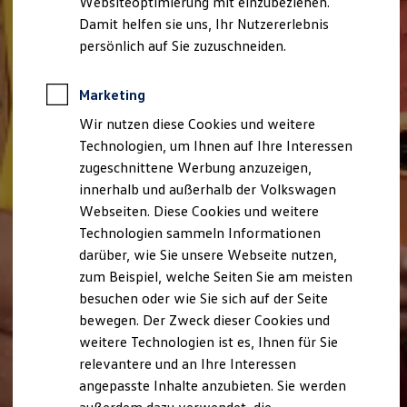
Websiteoptimierung mit einzubeziehen.
Elektrofahrzeugkonzepte
Damit helfen sie uns, Ihr Nutzererlebnis
ID. EVERY1
Reichweite
persönlich auf Sie zuzuschneiden.
Reichweite der ID. Modelle
Reichweite im Winter
Rekuperation
Marketing
Laden
Wir nutzen diese Cookies und weitere
Laden unterwegs
Laden Zuhause
Technologien, um Ihnen auf Ihre Interessen
Ladestationen finden
zugeschnittene Werbung anzuzeigen,
Ladezeitensimulator
innerhalb und außerhalb der Volkswagen
Batterie
Sicherheit
Webseiten. Diese Cookies und weitere
Garantie und Lebensdauer
Technologien sammeln Informationen
Nachhaltigkeit
darüber, wie Sie unsere Webseite nutzen,
Technologie
Kosten und Kauf
zum Beispiel, welche Seiten Sie am meisten
Verbrauchskosten
besuchen oder wie Sie sich auf der Seite
Kaufoptionen
bewegen. Der Zweck dieser Cookies und
E-Auto-Förderung
Software und Konnektivität
weitere Technologien ist es, Ihnen für Sie
Die ID. Software 6
relevantere und an Ihre Interessen
ID. Software Versionen und Updates
angepasste Inhalte anzubieten. Sie werden
Digitale Extras
Schnittstellen zu Ihrem ID.