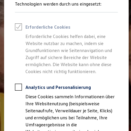
Reifenpakete
Technologien werden durch uns eingesetzt:
Leasing
Leasing-Angebote
Gebrauchtwagen Leasing
Junge Gebrauchtwagen-Leasing
Erforderliche Cookies
Elektroauto Leasing
Kleinwagen-Leasing
Erforderliche Cookies helfen dabei, eine
Leasing ohne Anzahlung
Website nutzbar zu machen, indem sie
Finanzierung
Autokredit mit Schlussrate
Grundfunktionen wie Seitennavigation und
Versicherungen und Garantien
Zugriff auf sichere Bereiche der Website
Kfz-Versicherung
ermöglichen. Die Website kann ohne diese
Restschuldversicherungen
Garantien
Cookies nicht richtig funktionieren.
Wartungsverträge
Geschäftskunden
Professional Class bei Volkswagen
Analytics und Personalisierung
Großkunden
Diese Cookies sammeln Informationen über
Behörden
Direktkunden
Ihre Websitenutzung (beispielsweise
Sonderfahrzeuge
Seitenaufrufe, Verweildauer je Seite, Klicks)
Anpfiff zum Gewinn
und ermöglichen uns bei Teilnahme, Ihre
Elektromobilität
Elektroautos
Umfrageergebnisse in die
ID. Tutorials