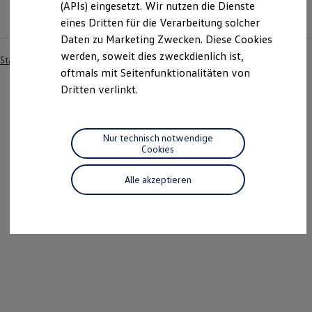
(APIs) eingesetzt. Wir nutzen die Dienste
Betriebsanleitung
Motorenöl und Flüssigkeiten
eines Dritten für die Verarbeitung solcher
Räder und Reifen
Pannen- und Unfallhilfe
Daten zu Marketing Zwecken. Diese Cookies
Economy Service
werden, soweit dies zweckdienlich ist,
Startseite
Besitzer und Service
Über Ihr Auto
Volkswagen Teile
oftmals mit Seitenfunktionalitäten von
Zubehör
Modellspezifisches Zubehör
Dritten verlinkt.
Schutz und Pflege
Transport
Entertainment und Elektronik
Individualisieren
Nur technisch notwendige
Wallbox und Ladekabel
Cookies
Digitale Extras
Dienste für Ihr Modell finden
Alle akzeptieren
Volkswagen Apps, Login und Shop
Handy und Fahrzeug verbinden
Updates für Software, Karten und Radio
Über Ihr Auto
Vorgängermodelle
Kundeninformationen
Volkswagen Kundenbetreuung
Warn- und Kontrollleuchten
Assistenzsysteme
Digitale Betriebsanleitung
Live Beratung