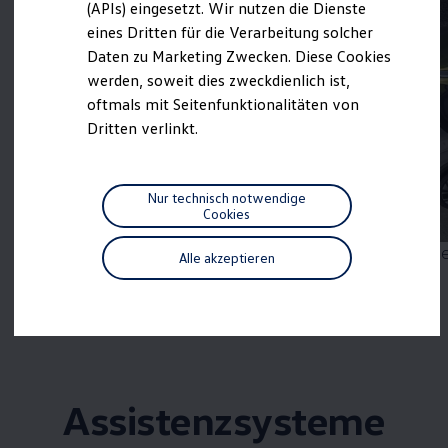
(APIs) eingesetzt. Wir nutzen die Dienste
Motorenöl und Flüssigkeiten
eines Dritten für die Verarbeitung solcher
Räder und Reifen
Pannen- und Unfallhilfe
Daten zu Marketing Zwecken. Diese Cookies
Economy Service
werden, soweit dies zweckdienlich ist,
Volkswagen Teile
oftmals mit Seitenfunktionalitäten von
Zubehör
Modellspezifisches Zubehör
Dritten verlinkt.
Schutz und Pflege
Transport
Entertainment und Elektronik
Individualisieren
Nur technisch notwendige
Wallbox und Ladekabel
Cookies
1
Digitale Extras
Dienste für Ihr Modell finden
Mehr zum
Parkassistent „Park Assist Pro“
Me
Alle akzeptieren
Volkswagen Apps, Login und Shop
Handy und Fahrzeug verbinden
Updates für Software, Karten und Radio
Über Ihr Auto
Vorgängermodelle
Kundeninformationen
Volkswagen Kundenbetreuung
Warn- und Kontrollleuchten
Assistenzsysteme
Assistenzsysteme
Digitale Betriebsanleitung
Live Beratung