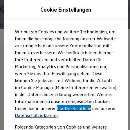
Modelle und Konfigurator
Cookie Einstellungen
Konfigurator
Modelle vergleichen
Konfiguration laden
Startseite
Besitzer und Service
Über Ihr Auto
Zum
Zum
Autosuche
Assistenzsysteme
Wir nutzen Cookies und weitere Technologien, um
Hauptinhalt
Footer
Elektroautos
Verkehrszeichenerkennung
springen
springen
Ihnen die bestmögliche Nutzung unserer Webseite
ENERGY Sondermodelle
Nutzfahrzeuge
zu ermöglichen und unsere Kommunikation mit
SUV und CUV
Ihnen zu verbessern. Wir berücksichtigen hierbei
Familienautos
IQ.DRIVE & IQ.LIGHT
Ihre Präferenzen und verarbeiten Daten für
Kombis
Wissen,
was wichtig
Kompaktwagen
Marketing, Analytics und Personalisierung nur,
Sportwagen
wenn Sie uns Ihre Einwilligung geben. Diese
Schnell verfügbare Fahrzeuge
ist.
Angebote und Produkte
können Sie jederzeit mit Wirkung für die Zukunft
Aktuelle Angebote
im Cookie Manager (Meine Präferenzen verwalten)
E-Auto-Förderung
in der Datenschutzerklärung widerrufen. Weitere
Volkswagen Marktplatz
Informationen zu unseren eingesetzten Cookies
Die ENERGY Sondermodelle
Ganz schön clever:
Mit
Junge Gebrauchtwagen und Gebrauchtwagen
finden Sie in unserer
Cookie-Richtlinie
und unserer
Volkswagen Zertifizierte Gebrauchtwagen
unseren Assistenzsystemen
Datenschutzerklärung
.
Elektromobilität bei Gebrauchtwagen
Zubehör- und Serviceangebote
sicherer und entspannter ans
Folgende Kategorien von Cookies und weitere
Saisonangebote