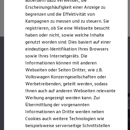
außerdem dazu verwendet, die
Hybridautos
individuellen Fahrverhalten den Kraftstoffverbrauch, den
Erscheinungshäufigkeit einer Anzeige zu
Marke und Erlebnis
Stromverbrauch, die CO₂-Emissionen und die
begrenzen und die Effektivität von
1
Volkswagen R und R Experience
Fahrleistungswerte eines Fahrzeugs beeinflussen.
R-Modelle
Kampagnen zu messen und zu steuern. Sie
Mehr zum
Connected Travel Assist
Me
R Experience
registrieren, ob Sie eine Webseite besucht
Driving Experience
haben oder nicht, sowie welche Inhalte
Volkswagen entdecken
Werkbesichtigung
genutzt worden sind. Dies basiert auf einer
Factory visit
eindeutigen Identifikation Ihres Browsers
Lifestyle Shop
sowie Ihres Internetgeräts. Die
T-Roc Kollektion
Golf Kollektion
Informationen können mit anderen
ID. Kollektion
Parkassistenzsyste
Webseiten oder Seiten Dritter, wie z.B.
Volkswagen Kollektion
Volkswagen Konzerngesellschaften oder
R-Kollektion
me im Detail.
GTI Kollektion
Werbetreibenden, geteilt werden, sodass
Fußball Drop
Ihnen auch auf anderen Webseiten relevante
we drive football
Werbung angezeigt werden kann. Zur
#wedriveproud
Besitzer und Service
Übermittlung der vorgenannten
myVolkswagen
Informationen an Dritte werden neben
Software Updates
Cookies auch weitere Technologien wie
Service und Ersatzteile
Inspektion und HU/AU
beispielsweise serverseitige Schnittstellen
Reparaturen und Checks