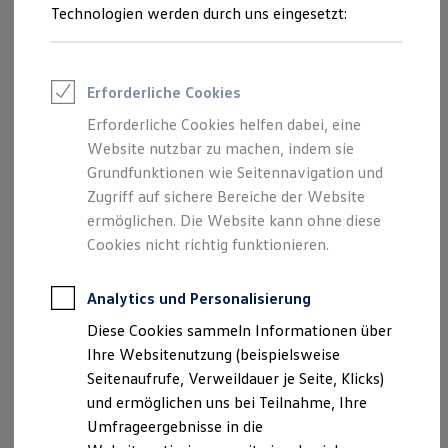
Reifenpakete
Ziel.
Technologien werden durch uns eingesetzt:
Leasing
Leasing-Angebote
Gebrauchtwagen Leasing
Ob automatisches Einparken, präzises Spurhalten
1
Junge Gebrauchtwagen-Leasing
Erforderliche Cookies
oder vorausschauendes Warnen und Bremsen –
Elektroauto Leasing
Kleinwagen-Leasing
mit den intelligenten Fahrerassistenzsystemen
Erforderliche Cookies helfen dabei, eine
Leasing ohne Anzahlung
Die
Verkehrszeichenerkennung
kann
IQ.DRIVE und IQ.LIGHT unterstützt Sie Ihr
Website nutzbar zu machen, indem sie
Finanzierung
Geschwindigkeitsbegrenzungen
und
Überholverbote
Autokredit mit Schlussrate
Grundfunktionen wie Seitennavigation und
Volkswagen
unterwegs. Für mehr Sicherheit und
sowie deren Aufhebung
erkennen
und dem Fahrer
Versicherungen und Garantien
Zugriff auf sichere Bereiche der Website
Fahrkomfort.
Kfz-Versicherung
2
anzeigen
.
ermöglichen. Die Website kann ohne diese
Restschuldversicherungen
Garantien
Cookies nicht richtig funktionieren.
Welche Assistenzsysteme für Ihr Modell
Wartungsverträge
verfügbar sind, finden Sie
hier
.
Geschäftskunden
Professional Class bei Volkswagen
Analytics und Personalisierung
Großkunden
Impressum
Nutzungsbedingungen
Fahrassistenzsysteme
Diese Cookies sammeln Informationen über
Behörden
Datenschutzerklärungen
Cookie-Richtlinie
Direktkunden
Ihre Websitenutzung (beispielsweise
Parkassistenzsysteme
Lizenzhinweise Dritter
Sonderfahrzeuge
Seitenaufrufe, Verweildauer je Seite, Klicks)
Anpfiff zum Gewinn
Angaben zum Digital Services Act (DSA)
EU Data Act
Assistenzsysteme für mehr Sicherheit
und ermöglichen uns bei Teilnahme, Ihre
Elektromobilität
Produktsicherheitsinformationen
Vertrag Widerrufen
Elektroautos
Umfrageergebnisse in die
Assistenzsysteme für bessere Sicht
ID. Tutorials