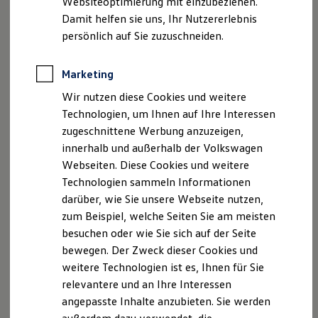
Websiteoptimierung mit einzubeziehen.
Elektrofahrzeugkonzepte
Damit helfen sie uns, Ihr Nutzererlebnis
ID. EVERY1
Disclaimer von Volkswagen AG
Reichweite
persönlich auf Sie zuzuschneiden.
Reichweite der ID. Modelle
Fahrassistenzsyste
1.
Beispielhafte Illustration
Reichweite im Winter
Rekuperation
Marketing
2.
Im Rahmen der Grenzen des Systems.
me im Detail.
Laden
Wir nutzen diese Cookies und weitere
Laden unterwegs
Die in dieser Darstellung gezeigten Fahrzeuge und
Laden Zuhause
Technologien, um Ihnen auf Ihre Interessen
Ausstattungen können in einzelnen Details vom aktuellen
Ladestationen finden
deutschen Lieferprogramm abweichen. Abgebildet sind
zugeschnittene Werbung anzuzeigen,
Ladezeitensimulator
teilweise Sonderausstattungen der Fahrzeuge gegen
innerhalb und außerhalb der Volkswagen
Batterie
Mehrpreis.
Sicherheit
Webseiten. Diese Cookies und weitere
Garantie und Lebensdauer
Bitte beachten Sie auch unseren Konfigurator für eine
Technologien sammeln Informationen
Nachhaltigkeit
Übersicht der aktuell verfügbaren Modelle und Ausstattungen.
darüber, wie Sie unsere Webseite nutzen,
Technologie
Kosten und Kauf
Die angegebenen Verbrauchs- und Emissionswerte beziehen
zum Beispiel, welche Seiten Sie am meisten
Verbrauchskosten
sich nicht auf ein einzelnes Fahrzeug und sind nicht Bestandteil
besuchen oder wie Sie sich auf der Seite
Kaufoptionen
des Angebots, sondern dienen allein Vergleichszwecken
bewegen. Der Zweck dieser Cookies und
E-Auto-Förderung
zwischen den verschiedenen Fahrzeugtypen.
Software und Konnektivität
weitere Technologien ist es, Ihnen für Sie
Zusatzausstattungen und
Zubehör
(Anbauteile, Reifenformat
Die ID. Software 6
relevantere und an Ihre Interessen
usw.) können relevante Fahrzeugparameter, wie
z. B.
Gewicht,
ID. Software Versionen und Updates
angepasste Inhalte anzubieten. Sie werden
Digitale Extras
Rollwiderstand und Aerodynamik verändern und neben
Schnittstellen zu Ihrem ID.
Witterungs- und Verkehrsbedingungen sowie dem