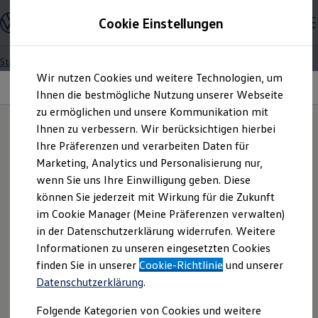
Modelle und Konfigurator
Cookie Einstellungen
Konfigurator
Modelle vergleichen
Konfiguration laden
Startseite
Besitzer und Service
Über Ihr Auto
Zum
Zum
Autosuche
Assistenzsysteme
Wir nutzen Cookies und weitere Technologien, um
Hauptinhalt
Footer
Elektroautos
Parkassistent „Park Assist Plus“
springen
springen
Ihnen die bestmögliche Nutzung unserer Webseite
ENERGY Sondermodelle
Nutzfahrzeuge
zu ermöglichen und unsere Kommunikation mit
SUV und CUV
Ihnen zu verbessern. Wir berücksichtigen hierbei
Familienautos
IQ.DRIVE & IQ.LIGHT
Ihre Präferenzen und verarbeiten Daten für
Kombis
Sucht. Findet.
Parkt.
Kompaktwagen
Marketing, Analytics und Personalisierung nur,
Sportwagen
wenn Sie uns Ihre Einwilligung geben. Diese
Schnell verfügbare Fahrzeuge
Angebote und Produkte
können Sie jederzeit mit Wirkung für die Zukunft
Aktuelle Angebote
im Cookie Manager (Meine Präferenzen verwalten)
E-Auto-Förderung
in der Datenschutzerklärung widerrufen. Weitere
Volkswagen Marktplatz
Informationen zu unseren eingesetzten Cookies
Die ENERGY Sondermodelle
Ganz schön clever:
Mit
Junge Gebrauchtwagen und Gebrauchtwagen
finden Sie in unserer
Cookie-Richtlinie
und unserer
Volkswagen Zertifizierte Gebrauchtwagen
unseren Assistenzsystemen
Datenschutzerklärung
.
Elektromobilität bei Gebrauchtwagen
Zubehör- und Serviceangebote
sicherer und entspannter ans
Folgende Kategorien von Cookies und weitere
Saisonangebote