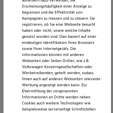
außerdem dazu verwendet, die
Nachhaltigkeit
Datenschutzerklärungen
Cookie-Richtlinie
Erscheinungshäufigkeit einer Anzeige zu
Technologie
Lizenzhinweise Dritter
begrenzen und die Effektivität von
1
Kosten und Kauf
Angaben zum Digital Services Act (DSA)
EU Data Act
Verbrauchskosten
Kampagnen zu messen und zu steuern. Sie
Mehr zum
Connected Travel Assist
Me
Kaufoptionen
Produktsicherheitsinformationen
Vertrag Widerrufen
registrieren, ob Sie eine Webseite besucht
E-Auto-Förderung
haben oder nicht, sowie welche Inhalte
Software und Konnektivität
Die ID. Software 6
genutzt worden sind. Dies basiert auf einer
ID. Software Versionen und Updates
Disclaimer von Volkswagen AG
eindeutigen Identifikation Ihres Browsers
Digitale Extras
sowie Ihres Internetgeräts. Die
Schnittstellen zu Ihrem ID.
2.
Beispielhafte Illustration
Hybridautos
Informationen können mit anderen
Marke und Erlebnis
3.
Im Rahmen der Grenzen des Systems.
Parkassistenzsyste
Webseiten oder Seiten Dritter, wie z.B.
Volkswagen R und R Experience
4.
Der Fahrer muss jederzeit bereit sein, das Assistenzsystem zu
Volkswagen Konzerngesellschaften oder
R-Modelle
me im Detail.
R Experience
übersteuern und wird nicht von seiner Verantwortung
Werbetreibenden, geteilt werden, sodass
Driving Experience
entbunden, das Fahrzeug umsichtig zu fahren.
Ihnen auch auf anderen Webseiten relevante
Volkswagen entdecken
Werbung angezeigt werden kann. Zur
Werkbesichtigung
Die in dieser Darstellung gezeigten Fahrzeuge und
Factory visit
Ausstattungen können in einzelnen Details vom aktuellen
Übermittlung der vorgenannten
Lifestyle Shop
deutschen Lieferprogramm abweichen. Abgebildet sind
Informationen an Dritte werden neben
T-Roc Kollektion
teilweise Sonderausstattungen der Fahrzeuge gegen
Cookies auch weitere Technologien wie
Golf Kollektion
Mehrpreis.
ID. Kollektion
beispielsweise serverseitige Schnittstellen
Bitte beachten Sie auch unseren Konfigurator für eine
Volkswagen Kollektion