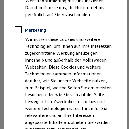
Websiteoptimierung mit einzubeziehen.
Der neue ID. Polo
, 1 von 2
, 2 von 2
Damit helfen sie uns, Ihr Nutzererlebnis
Der neue ID.3 Neo
Park Assist Plus im
ID.7 Tourer
Der ID.4
persönlich auf Sie zuzuschneiden.
Der ID.4 GTX
Fahrassistenzsyste
Der ID.5 GTX
Der ID.7
Marketing
me im Detail.
Der
Park Assist Plus
kann Ihnen nicht nur im Vorbeifahren
Der ID.7 GTX
Wir nutzen diese Cookies und weitere
Der ID.7 Tourer
sagen, ob eine Parklücke groß genug ist – er
parkt
auch
für
Der ID.7 GTX Tourer
Technologien, um Ihnen auf Ihre Interessen
Sie ein
. Bis zu einer Geschwindigkeit von 40 km/h sucht er
Der ID. Buzz
zugeschnittene Werbung anzuzeigen,
nach geeigneten Längsparklücken – Querparklücken bis zu
Der neue ID. Cross
innerhalb und außerhalb der Volkswagen
Elektrofahrzeugkonzepte
einer Geschwindigkeit von 20 km/h. Haben Sie sich für eine
ID. EVERY1
Webseiten. Diese Cookies und weitere
Parklücke entschieden, starten Sie den Parkvorgang. Dabei
Reichweite
Technologien sammeln Informationen
übernimmt
der Park Assist Plus
für Sie alles:
Lenkung, Gas
Reichweite der ID. Modelle
darüber, wie Sie unsere Webseite nutzen,
Reichweite im Winter
und Bremse
. Sie müssen lediglich den Parkvorgang
Rekuperation
zum Beispiel, welche Seiten Sie am meisten
überwachen. Aus Längsparklücken kann der Park Assist Plus
Laden
besuchen oder wie Sie sich auf der Seite
Laden unterwegs
3
4
auch wieder ausparken
.
bewegen. Der Zweck dieser Cookies und
Laden Zuhause
Ladestationen finden
weitere Technologien ist es, Ihnen für Sie
Ladezeitensimulator
relevantere und an Ihre Interessen
Batterie
angepasste Inhalte anzubieten. Sie werden
Sicherheit
Impressum
Nutzungsbedingungen
Garantie und Lebensdauer