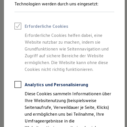
Reifenpakete
Ziel.
Technologien werden durch uns eingesetzt:
Leasing
--:--
1
Leasing-Angebote
Verbleibende Zeit, --
Gebrauchtwagen Leasing
Ob automatisches Einparken, präzises Spurhalten
Junge Gebrauchtwagen-Leasing
Erforderliche Cookies
oder vorausschauendes Warnen und Bremsen –
Elektroauto Leasing
Kleinwagen-Leasing
mit den intelligenten Fahrerassistenzsystemen
Erforderliche Cookies helfen dabei, eine
Leasing ohne Anzahlung
IQ.DRIVE und IQ.LIGHT unterstützt Sie Ihr
Website nutzbar zu machen, indem sie
Finanzierung
Autokredit mit Schlussrate
Grundfunktionen wie Seitennavigation und
Volkswagen
unterwegs. Für mehr Sicherheit und
Versicherungen und Garantien
Zugriff auf sichere Bereiche der Website
Fahrkomfort.
Kfz-Versicherung
ermöglichen. Die Website kann ohne diese
Restschuldversicherungen
Garantien
Cookies nicht richtig funktionieren.
Welche Assistenzsysteme für Ihr Modell
Wartungsverträge
verfügbar sind, finden Sie
hier
.
Geschäftskunden
Professional Class bei Volkswagen
Analytics und Personalisierung
Großkunden
Fahrassistenzsysteme
Diese Cookies sammeln Informationen über
Behörden
Direktkunden
Ihre Websitenutzung (beispielsweise
Parkassistenzsysteme
Sonderfahrzeuge
Seitenaufrufe, Verweildauer je Seite, Klicks)
Anpfiff zum Gewinn
Assistenzsysteme für mehr Sicherheit
und ermöglichen uns bei Teilnahme, Ihre
Elektromobilität
Elektroautos
Umfrageergebnisse in die
Assistenzsysteme für bessere Sicht
ID. Tutorials