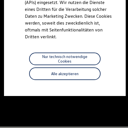
(APIs) eingesetzt. Wir nutzen die Dienste
Motorenöl und Flüssigkeiten
eines Dritten für die Verarbeitung solcher
Räder und Reifen
Pannen- und Unfallhilfe
Daten zu Marketing Zwecken. Diese Cookies
Economy Service
werden, soweit dies zweckdienlich ist,
Volkswagen Teile
oftmals mit Seitenfunktionalitäten von
Zubehör
Modellspezifisches Zubehör
Dritten verlinkt.
Schutz und Pflege
Transport
Entertainment und Elektronik
Individualisieren
Nur technisch notwendige
Wallbox und Ladekabel
Cookies
Digitale Extras
Dienste für Ihr Modell finden
Alle akzeptieren
Volkswagen Apps, Login und Shop
Handy und Fahrzeug verbinden
Updates für Software, Karten und Radio
Über Ihr Auto
Vorgängermodelle
Kundeninformationen
Volkswagen Kundenbetreuung
Warn- und Kontrollleuchten
Assistenzsysteme
Digitale Betriebsanleitung
Live Beratung