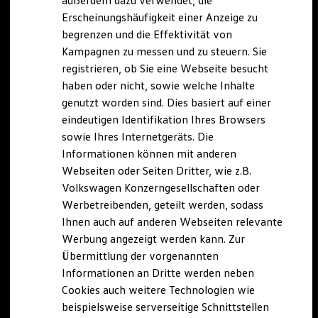
außerdem dazu verwendet, die
Hybridautos
Erscheinungshäufigkeit einer Anzeige zu
Marke und Erlebnis
begrenzen und die Effektivität von
Volkswagen R und R Experience
R-Modelle
Kampagnen zu messen und zu steuern. Sie
R Experience
registrieren, ob Sie eine Webseite besucht
Driving Experience
haben oder nicht, sowie welche Inhalte
Volkswagen entdecken
Werkbesichtigung
genutzt worden sind. Dies basiert auf einer
Factory visit
eindeutigen Identifikation Ihres Browsers
Lifestyle Shop
sowie Ihres Internetgeräts. Die
T-Roc Kollektion
Golf Kollektion
Informationen können mit anderen
ID. Kollektion
Webseiten oder Seiten Dritter, wie z.B.
Volkswagen Kollektion
Volkswagen Konzerngesellschaften oder
R-Kollektion
GTI Kollektion
Werbetreibenden, geteilt werden, sodass
Fußball Drop
Ihnen auch auf anderen Webseiten relevante
we drive football
Werbung angezeigt werden kann. Zur
#wedriveproud
Besitzer und Service
Übermittlung der vorgenannten
myVolkswagen
Informationen an Dritte werden neben
Software Updates
Cookies auch weitere Technologien wie
Service und Ersatzteile
Inspektion und HU/AU
beispielsweise serverseitige Schnittstellen
Reparaturen und Checks