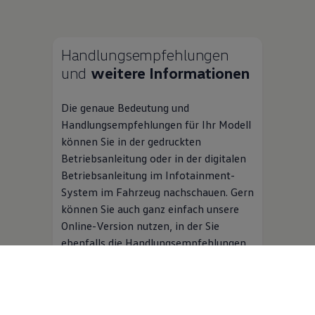
Handlungsempfehlungen
und
weitere Informationen
Die genaue Bedeutung und
Handlungsempfehlungen für Ihr Modell
können Sie in der gedruckten
Betriebsanleitung oder in der digitalen
Betriebsanleitung im Infotainment-
System im Fahrzeug nachschauen. Gern
können Sie auch ganz einfach unsere
Online-Version nutzen, in der Sie
ebenfalls die Handlungsempfehlungen
zur Problemlösung für Ihr Modell
finden.
Mehr zur Digitalen Betriebsanleitung