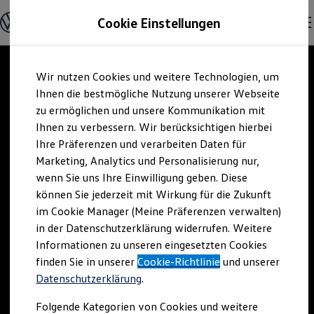
Modelle und Konfigurator
Cookie Einstellungen
Konfigurator
Modelle vergleichen
Konfiguration laden
Zum
Zum
Autosuche
Wir nutzen Cookies und weitere Technologien, um
Hauptinhalt
Footer
Elektroautos
springen
springen
Ihnen die bestmögliche Nutzung unserer Webseite
ENERGY Sondermodelle
Nutzfahrzeuge
zu ermöglichen und unsere Kommunikation mit
SUV und CUV
Ihnen zu verbessern. Wir berücksichtigen hierbei
Familienautos
Ihre Präferenzen und verarbeiten Daten für
Kombis
Kompaktwagen
Marketing, Analytics und Personalisierung nur,
Sportwagen
wenn Sie uns Ihre Einwilligung geben. Diese
Schnell verfügbare Fahrzeuge
Angebote und Produkte
können Sie jederzeit mit Wirkung für die Zukunft
Aktuelle Angebote
im Cookie Manager (Meine Präferenzen verwalten)
E-Auto-Förderung
in der Datenschutzerklärung widerrufen. Weitere
Volkswagen Marktplatz
Informationen zu unseren eingesetzten Cookies
Die ENERGY Sondermodelle
Junge Gebrauchtwagen und Gebrauchtwagen
finden Sie in unserer
Cookie-Richtlinie
und unserer
Volkswagen Zertifizierte Gebrauchtwagen
Datenschutzerklärung
.
Elektromobilität bei Gebrauchtwagen
Zubehör- und Serviceangebote
Folgende Kategorien von Cookies und weitere
Saisonangebote