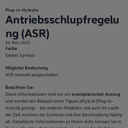
Magazin
Lifestyle
Plug-in-Hybride
Antriebsschlupfregelu
Transport
Familie
Elektromobilität
ng (ASR)
Volkswagen R
Pannen- und Unfallhilfe
Volkswagen Kundenbetreuung
24. März 2025
Farbe
Gelbes Symbol
Mögliche Bedeutung
ASR manuell ausgeschaltet.
Beachten Sie:
Diese Informationen sind nur ein
exemplarischer Auszug
und werden am Beispiel eines
Tiguan
eHybrid (Plug-in-
Hybrid) gezeigt – bei anderen Modellen und auch im Laufe
der Zeit weichen die Symbole und ihre Beschreibung häufig
ab. Detaillierte Informationen zu Ihrem Auto können Sie in