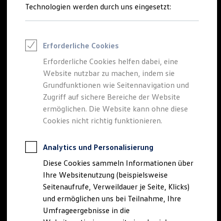
Reifenpakete
Technologien werden durch uns eingesetzt:
Leasing
Leasing-Angebote
Gebrauchtwagen Leasing
Junge Gebrauchtwagen-Leasing
Erforderliche Cookies
Elektroauto Leasing
Kleinwagen-Leasing
Erforderliche Cookies helfen dabei, eine
Leasing ohne Anzahlung
Website nutzbar zu machen, indem sie
Finanzierung
Autokredit mit Schlussrate
Grundfunktionen wie Seitennavigation und
Versicherungen und Garantien
Zugriff auf sichere Bereiche der Website
Kfz-Versicherung
ermöglichen. Die Website kann ohne diese
Restschuldversicherungen
Garantien
Cookies nicht richtig funktionieren.
Wartungsverträge
Geschäftskunden
Professional Class bei Volkswagen
Analytics und Personalisierung
Großkunden
Diese Cookies sammeln Informationen über
Behörden
Direktkunden
Ihre Websitenutzung (beispielsweise
Sonderfahrzeuge
Seitenaufrufe, Verweildauer je Seite, Klicks)
Anpfiff zum Gewinn
und ermöglichen uns bei Teilnahme, Ihre
Elektromobilität
Elektroautos
Umfrageergebnisse in die
ID. Tutorials