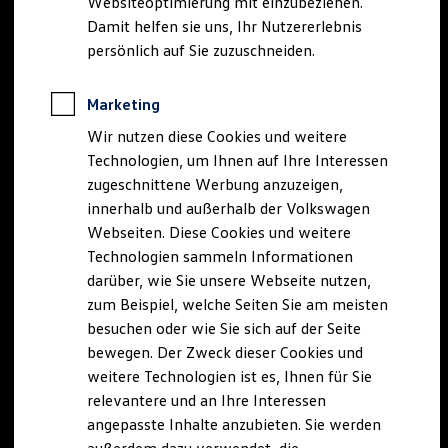
Websiteoptimierung mit einzubeziehen.
Elektrofahrzeugkonzepte
Damit helfen sie uns, Ihr Nutzererlebnis
ID. EVERY1
Reichweite
persönlich auf Sie zuzuschneiden.
Reichweite der ID. Modelle
Reichweite im Winter
Rekuperation
Marketing
Laden
Wir nutzen diese Cookies und weitere
Laden unterwegs
Laden Zuhause
Technologien, um Ihnen auf Ihre Interessen
Ladestationen finden
zugeschnittene Werbung anzuzeigen,
Ladezeitensimulator
innerhalb und außerhalb der Volkswagen
Batterie
Sicherheit
Webseiten. Diese Cookies und weitere
Garantie und Lebensdauer
Technologien sammeln Informationen
Nachhaltigkeit
darüber, wie Sie unsere Webseite nutzen,
Technologie
Kosten und Kauf
zum Beispiel, welche Seiten Sie am meisten
Verbrauchskosten
besuchen oder wie Sie sich auf der Seite
Kaufoptionen
bewegen. Der Zweck dieser Cookies und
E-Auto-Förderung
Software und Konnektivität
weitere Technologien ist es, Ihnen für Sie
Die ID. Software 6
relevantere und an Ihre Interessen
ID. Software Versionen und Updates
angepasste Inhalte anzubieten. Sie werden
Digitale Extras
Schnittstellen zu Ihrem ID.