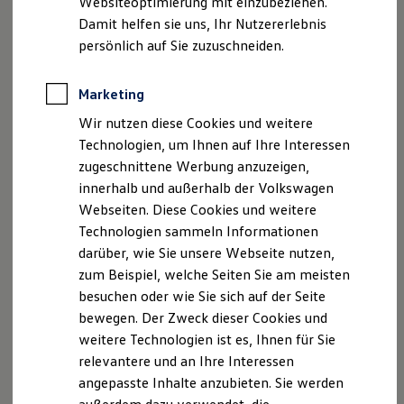
Websiteoptimierung mit einzubeziehen.
Elektrofahrzeugkonzepte
Damit helfen sie uns, Ihr Nutzererlebnis
ID. EVERY1
Reichweite
persönlich auf Sie zuzuschneiden.
Reichweite der ID. Modelle
Reichweite im Winter
Rekuperation
Marketing
Laden
Wir nutzen diese Cookies und weitere
Laden unterwegs
Laden Zuhause
Technologien, um Ihnen auf Ihre Interessen
Ladestationen finden
zugeschnittene Werbung anzuzeigen,
Ladezeitensimulator
innerhalb und außerhalb der Volkswagen
Batterie
Sicherheit
Webseiten. Diese Cookies und weitere
Garantie und Lebensdauer
Technologien sammeln Informationen
Nachhaltigkeit
darüber, wie Sie unsere Webseite nutzen,
Technologie
Kosten und Kauf
zum Beispiel, welche Seiten Sie am meisten
Verbrauchskosten
besuchen oder wie Sie sich auf der Seite
Kaufoptionen
bewegen. Der Zweck dieser Cookies und
E-Auto-Förderung
Software und Konnektivität
weitere Technologien ist es, Ihnen für Sie
Die ID. Software 6
relevantere und an Ihre Interessen
ID. Software Versionen und Updates
angepasste Inhalte anzubieten. Sie werden
Digitale Extras
Schnittstellen zu Ihrem ID.