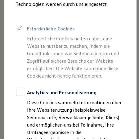
Reifenpakete
Technologien werden durch uns eingesetzt:
Leasing
Leasing-Angebote
Gebrauchtwagen Leasing
Junge Gebrauchtwagen-Leasing
Erforderliche Cookies
Elektroauto Leasing
Kleinwagen-Leasing
Erforderliche Cookies helfen dabei, eine
Leasing ohne Anzahlung
Website nutzbar zu machen, indem sie
Finanzierung
Autokredit mit Schlussrate
Grundfunktionen wie Seitennavigation und
Versicherungen und Garantien
Zugriff auf sichere Bereiche der Website
Kfz-Versicherung
ermöglichen. Die Website kann ohne diese
Restschuldversicherungen
Garantien
Cookies nicht richtig funktionieren.
Wartungsverträge
Geschäftskunden
Professional Class bei Volkswagen
Analytics und Personalisierung
Großkunden
Diese Cookies sammeln Informationen über
Behörden
Direktkunden
Ihre Websitenutzung (beispielsweise
Sonderfahrzeuge
Seitenaufrufe, Verweildauer je Seite, Klicks)
Anpfiff zum Gewinn
und ermöglichen uns bei Teilnahme, Ihre
Elektromobilität
Elektroautos
Umfrageergebnisse in die
ID. Tutorials