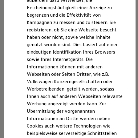
außerdem dazu verwendet, die
Hybridautos
Erscheinungshäufigkeit einer Anzeige zu
Marke und Erlebnis
begrenzen und die Effektivität von
Volkswagen R und R Experience
R-Modelle
Kampagnen zu messen und zu steuern. Sie
R Experience
registrieren, ob Sie eine Webseite besucht
Driving Experience
haben oder nicht, sowie welche Inhalte
Volkswagen entdecken
Werkbesichtigung
genutzt worden sind. Dies basiert auf einer
Factory visit
eindeutigen Identifikation Ihres Browsers
Lifestyle Shop
sowie Ihres Internetgeräts. Die
T-Roc Kollektion
Golf Kollektion
Informationen können mit anderen
ID. Kollektion
Webseiten oder Seiten Dritter, wie z.B.
Volkswagen Kollektion
Volkswagen Konzerngesellschaften oder
R-Kollektion
GTI Kollektion
Werbetreibenden, geteilt werden, sodass
Fußball Drop
Ihnen auch auf anderen Webseiten relevante
we drive football
Werbung angezeigt werden kann. Zur
#wedriveproud
Besitzer und Service
Übermittlung der vorgenannten
myVolkswagen
Informationen an Dritte werden neben
Software Updates
Cookies auch weitere Technologien wie
Service und Ersatzteile
Inspektion und HU/AU
beispielsweise serverseitige Schnittstellen
Reparaturen und Checks