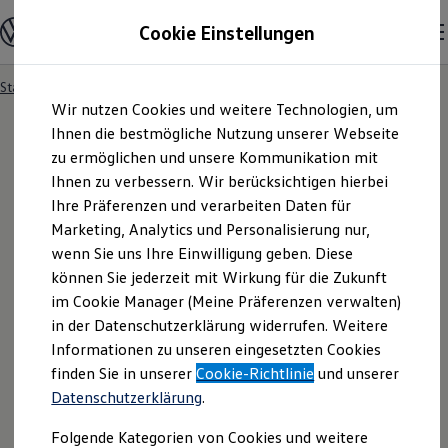
Modelle und Konfigurator
Cookie Einstellungen
Konfigurator
Modelle vergleichen
Konfiguration laden
Startseite
Besitzer und Service
Service- & Zubehörangebote
Zum
Zum
Autosuche
Wir nutzen Cookies und weitere Technologien, um
Hauptinhalt
Footer
Elektroautos
springen
springen
Ihnen die bestmögliche Nutzung unserer Webseite
ENERGY Sondermodelle
Nutzfahrzeuge
zu ermöglichen und unsere Kommunikation mit
SUV und CUV
Ihnen zu verbessern. Wir berücksichtigen hierbei
Familienautos
Ihre Präferenzen und verarbeiten Daten für
Kombis
Kompaktwagen
Marketing, Analytics und Personalisierung nur,
Sportwagen
wenn Sie uns Ihre Einwilligung geben. Diese
Schnell verfügbare Fahrzeuge
Angebote und Produkte
können Sie jederzeit mit Wirkung für die Zukunft
Aktuelle Angebote
im Cookie Manager (Meine Präferenzen verwalten)
E-Auto-Förderung
in der Datenschutzerklärung widerrufen. Weitere
Volkswagen Marktplatz
Informationen zu unseren eingesetzten Cookies
Die ENERGY Sondermodelle
Junge Gebrauchtwagen und Gebrauchtwagen
finden Sie in unserer
Cookie-Richtlinie
und unserer
Volkswagen Zertifizierte Gebrauchtwagen
Datenschutzerklärung
.
Elektromobilität bei Gebrauchtwagen
Zubehör- und Serviceangebote
Folgende Kategorien von Cookies und weitere
Saisonangebote