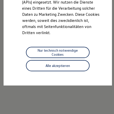
(APIs) eingesetzt. Wir nutzen die Dienste
Motorenöl und Flüssigkeiten
eines Dritten für die Verarbeitung solcher
Räder und Reifen
Pannen- und Unfallhilfe
Daten zu Marketing Zwecken. Diese Cookies
Economy Service
werden, soweit dies zweckdienlich ist,
Volkswagen Teile
oftmals mit Seitenfunktionalitäten von
Zubehör
Modellspezifisches Zubehör
Dritten verlinkt.
Schutz und Pflege
Transport
Entertainment und Elektronik
Individualisieren
Nur technisch notwendige
Wallbox und Ladekabel
Cookies
Digitale Extras
Dienste für Ihr Modell finden
Alle akzeptieren
Volkswagen Apps, Login und Shop
Handy und Fahrzeug verbinden
Updates für Software, Karten und Radio
Über Ihr Auto
Vorgängermodelle
Kundeninformationen
Volkswagen Kundenbetreuung
Warn- und Kontrollleuchten
Assistenzsysteme
Digitale Betriebsanleitung
Live Beratung