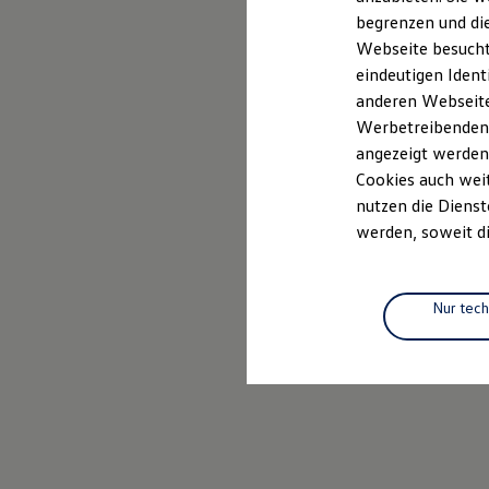
Elektrofahrzeugkonzepte
begrenzen und die
ID. EVERY1
Webseite besucht 
Reichweite
Reichweite der ID. Modelle
eindeutigen Ident
Reichweite im Winter
anderen Webseiten
Rekuperation
Werbetreibenden,
Laden
Laden unterwegs
angezeigt werden
Laden Zuhause
Cookies auch weit
Ladestationen finden
nutzen die Dienst
Ladezeitensimulator
Batterie
werden, soweit di
Sicherheit
Garantie und Lebensdauer
Nachhaltigkeit
Technologie
Nur tec
Kosten und Kauf
Verbrauchskosten
Kaufoptionen
E-Auto-Förderung
Software und Konnektivität
Die ID. Software 6
ID. Software Versionen und Updates
Digitale Extras
Schnittstellen zu Ihrem ID.