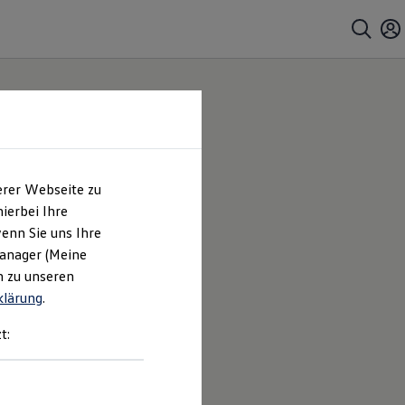
erer Webseite zu
ierbei Ihre
enn Sie uns Ihre
Manager (Meine
n zu unseren
klärung
.
t: