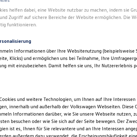
okies
kies helfen dabei, eine Website nutzbar zu machen, indem sie G
und Zugriff auf sichere Bereiche der Website ermöglichen. Die W
tig funktionieren.
rsonalisierung
mmeln Informationen über Ihre Websitenutzung (beispielsweise S
eite, Klicks) und ermöglichen uns bei Teilnahme, Ihre Umfrageerge
g mit einzubeziehen. Damit helfen sie uns, Ihr Nutzererlebnis pe
Cookies und weitere Technologien, um Ihnen auf Ihre Interessen
en, innerhalb und außerhalb der Volkswagen Webseiten. Diese C
meln Informationen darüber, wie Sie unsere Webseite nutzen, zu
sten besuchen oder wie Sie sich auf der Seite bewegen. Der Zwec
ien ist es, Ihnen für Sie relevantere und an Ihre Interessen ange
erden außerdem dazu verwendet, die Erscheinungshäufigkeit eine