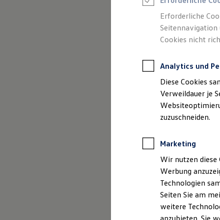
Erforderliche Co
Reifenpakete
Leasing
Erforderliche Coo
Leasing-Angebote
Seitennavigation 
Gebrauchtwagen Leasing
Cookies nicht rich
Junge Gebrauchtwagen-Leasing
Elektroauto Leasing
Kleinwagen-Leasing
Analytics und Pe
Leasing ohne Anzahlung
Finanzierung
Diese Cookies sa
Autokredit mit Schlussrate
Versicherungen und Garantien
Verweildauer je S
Kfz-Versicherung
Websiteoptimierun
Restschuldversicherungen
zuzuschneiden.
Garantien
Wartungsverträge
Geschäftskunden
Marketing
Professional Class bei Volkswagen
Großkunden
Wir nutzen diese 
Behörden
Werbung anzuzeig
Direktkunden
Sonderfahrzeuge
Technologien sam
Anpfiff zum Gewinn
Seiten Sie am mei
Elektromobilität
weitere Technolog
Elektroautos
ID. Tutorials
anzubieten. Sie w