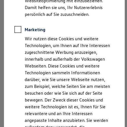
Websiteoptimierung mit einzubeziehen.
Elektrofahrzeugkonzepte
Damit helfen sie uns, Ihr Nutzererlebnis
ID. EVERY1
Reichweite
persönlich auf Sie zuzuschneiden.
Reichweite der ID. Modelle
Reichweite im Winter
Rekuperation
Marketing
Laden
Wir nutzen diese Cookies und weitere
Laden unterwegs
Laden Zuhause
Technologien, um Ihnen auf Ihre Interessen
Ladestationen finden
zugeschnittene Werbung anzuzeigen,
Ladezeitensimulator
innerhalb und außerhalb der Volkswagen
Batterie
Sicherheit
Webseiten. Diese Cookies und weitere
Garantie und Lebensdauer
Technologien sammeln Informationen
Nachhaltigkeit
darüber, wie Sie unsere Webseite nutzen,
Technologie
Kosten und Kauf
zum Beispiel, welche Seiten Sie am meisten
Verbrauchskosten
besuchen oder wie Sie sich auf der Seite
Kaufoptionen
bewegen. Der Zweck dieser Cookies und
E-Auto-Förderung
Software und Konnektivität
weitere Technologien ist es, Ihnen für Sie
Die ID. Software 6
relevantere und an Ihre Interessen
ID. Software Versionen und Updates
angepasste Inhalte anzubieten. Sie werden
Digitale Extras
Schnittstellen zu Ihrem ID.