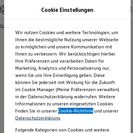
Modelle und Konfigurator
Cookie Einstellungen
Konfigurator
Modelle vergleichen
Konfiguration laden
Startseite
Besitzer und Service
Service- & Zubehörangebote
Zum
Zum
Autosuche
Wir nutzen Cookies und weitere Technologien, um
Hauptinhalt
Footer
Elektroautos
springen
springen
Ihnen die bestmögliche Nutzung unserer Webseite
ENERGY Sondermodelle
Nutzfahrzeuge
zu ermöglichen und unsere Kommunikation mit
SUV und CUV
Ihnen zu verbessern. Wir berücksichtigen hierbei
Familienautos
Ihre Präferenzen und verarbeiten Daten für
Kombis
Kompaktwagen
Marketing, Analytics und Personalisierung nur,
Sportwagen
wenn Sie uns Ihre Einwilligung geben. Diese
Schnell verfügbare Fahrzeuge
Angebote und Produkte
können Sie jederzeit mit Wirkung für die Zukunft
Aktuelle Angebote
im Cookie Manager (Meine Präferenzen verwalten)
E-Auto-Förderung
in der Datenschutzerklärung widerrufen. Weitere
Volkswagen Marktplatz
Informationen zu unseren eingesetzten Cookies
Die ENERGY Sondermodelle
Junge Gebrauchtwagen und Gebrauchtwagen
finden Sie in unserer
Cookie-Richtlinie
und unserer
Volkswagen Zertifizierte Gebrauchtwagen
Datenschutzerklärung
.
Elektromobilität bei Gebrauchtwagen
Zubehör- und Serviceangebote
Folgende Kategorien von Cookies und weitere
Saisonangebote