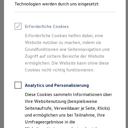
Reifenpakete
Technologien werden durch uns eingesetzt:
Leasing
Leasing-Angebote
Gebrauchtwagen Leasing
Junge Gebrauchtwagen-Leasing
Erforderliche Cookies
Elektroauto Leasing
Kleinwagen-Leasing
Erforderliche Cookies helfen dabei, eine
Leasing ohne Anzahlung
Website nutzbar zu machen, indem sie
Finanzierung
Autokredit mit Schlussrate
Grundfunktionen wie Seitennavigation und
Versicherungen und Garantien
Zugriff auf sichere Bereiche der Website
Kfz-Versicherung
ermöglichen. Die Website kann ohne diese
Restschuldversicherungen
Garantien
Cookies nicht richtig funktionieren.
Wartungsverträge
Geschäftskunden
Professional Class bei Volkswagen
Analytics und Personalisierung
Großkunden
Diese Cookies sammeln Informationen über
Behörden
Direktkunden
Ihre Websitenutzung (beispielsweise
Sonderfahrzeuge
Seitenaufrufe, Verweildauer je Seite, Klicks)
Anpfiff zum Gewinn
und ermöglichen uns bei Teilnahme, Ihre
Elektromobilität
Elektroautos
Umfrageergebnisse in die
ID. Tutorials