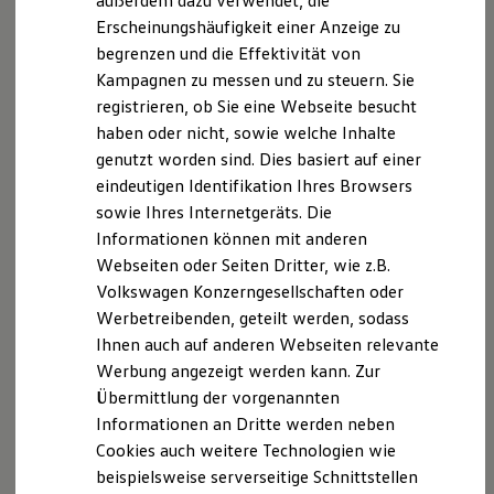
außerdem dazu verwendet, die
Hybridautos
Erscheinungshäufigkeit einer Anzeige zu
Marke und Erlebnis
begrenzen und die Effektivität von
Volkswagen R und R Experience
R-Modelle
Kampagnen zu messen und zu steuern. Sie
R Experience
registrieren, ob Sie eine Webseite besucht
Driving Experience
haben oder nicht, sowie welche Inhalte
Volkswagen entdecken
Werkbesichtigung
genutzt worden sind. Dies basiert auf einer
Factory visit
eindeutigen Identifikation Ihres Browsers
Lifestyle Shop
sowie Ihres Internetgeräts. Die
T-Roc Kollektion
Golf Kollektion
Informationen können mit anderen
ID. Kollektion
Webseiten oder Seiten Dritter, wie z.B.
Volkswagen Kollektion
Volkswagen Konzerngesellschaften oder
R-Kollektion
GTI Kollektion
Werbetreibenden, geteilt werden, sodass
Fußball Drop
Ihnen auch auf anderen Webseiten relevante
we drive football
Werbung angezeigt werden kann. Zur
#wedriveproud
Besitzer und Service
Übermittlung der vorgenannten
myVolkswagen
Informationen an Dritte werden neben
Software Updates
Cookies auch weitere Technologien wie
Service und Ersatzteile
Inspektion und HU/AU
beispielsweise serverseitige Schnittstellen
Reparaturen und Checks