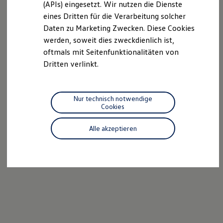
(APIs) eingesetzt. Wir nutzen die Dienste
Motorenöl und Flüssigkeiten
eines Dritten für die Verarbeitung solcher
Räder und Reifen
Pannen- und Unfallhilfe
Daten zu Marketing Zwecken. Diese Cookies
Economy Service
werden, soweit dies zweckdienlich ist,
Volkswagen Teile
oftmals mit Seitenfunktionalitäten von
Zubehör
Modellspezifisches Zubehör
Dritten verlinkt.
Schutz und Pflege
Transport
Entertainment und Elektronik
Individualisieren
Nur technisch notwendige
Wallbox und Ladekabel
Cookies
Digitale Extras
Dienste für Ihr Modell finden
Alle akzeptieren
Volkswagen Apps, Login und Shop
Handy und Fahrzeug verbinden
Updates für Software, Karten und Radio
Über Ihr Auto
Vorgängermodelle
Kundeninformationen
Volkswagen Kundenbetreuung
Warn- und Kontrollleuchten
Assistenzsysteme
Digitale Betriebsanleitung
Live Beratung