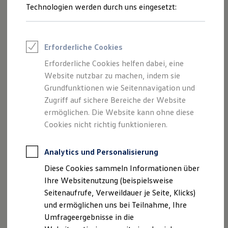
Reifenpakete
Technologien werden durch uns eingesetzt:
Leasing
Leasing-Angebote
Gebrauchtwagen Leasing
Junge Gebrauchtwagen-Leasing
Erforderliche Cookies
Elektroauto Leasing
Kleinwagen-Leasing
Erforderliche Cookies helfen dabei, eine
Leasing ohne Anzahlung
Website nutzbar zu machen, indem sie
Finanzierung
Autokredit mit Schlussrate
Grundfunktionen wie Seitennavigation und
Versicherungen und Garantien
Zugriff auf sichere Bereiche der Website
Kfz-Versicherung
ermöglichen. Die Website kann ohne diese
Restschuldversicherungen
Garantien
Cookies nicht richtig funktionieren.
Wartungsverträge
Geschäftskunden
Professional Class bei Volkswagen
Analytics und Personalisierung
Großkunden
Diese Cookies sammeln Informationen über
Behörden
Direktkunden
Ihre Websitenutzung (beispielsweise
Sonderfahrzeuge
Seitenaufrufe, Verweildauer je Seite, Klicks)
Anpfiff zum Gewinn
und ermöglichen uns bei Teilnahme, Ihre
Elektromobilität
Elektroautos
Umfrageergebnisse in die
ID. Tutorials