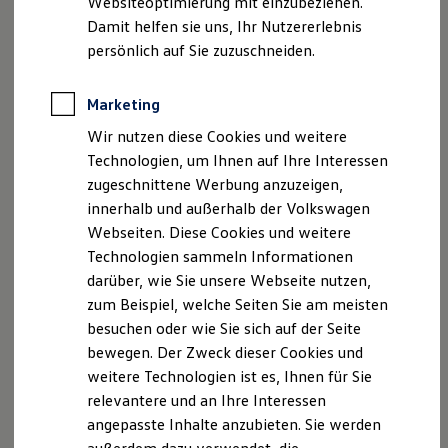
Websiteoptimierung mit einzubeziehen.
Elektrofahrzeugkonzepte
Damit helfen sie uns, Ihr Nutzererlebnis
ID. EVERY1
Reichweite
persönlich auf Sie zuzuschneiden.
Reichweite der ID. Modelle
Reichweite im Winter
Rekuperation
Marketing
Laden
Wir nutzen diese Cookies und weitere
Laden unterwegs
Laden Zuhause
Technologien, um Ihnen auf Ihre Interessen
Ladestationen finden
zugeschnittene Werbung anzuzeigen,
Ladezeitensimulator
innerhalb und außerhalb der Volkswagen
Batterie
Sicherheit
Webseiten. Diese Cookies und weitere
Garantie und Lebensdauer
Technologien sammeln Informationen
Nachhaltigkeit
darüber, wie Sie unsere Webseite nutzen,
Technologie
Kosten und Kauf
zum Beispiel, welche Seiten Sie am meisten
Verbrauchskosten
besuchen oder wie Sie sich auf der Seite
Kaufoptionen
bewegen. Der Zweck dieser Cookies und
E-Auto-Förderung
Software und Konnektivität
weitere Technologien ist es, Ihnen für Sie
Die ID. Software 6
relevantere und an Ihre Interessen
ID. Software Versionen und Updates
angepasste Inhalte anzubieten. Sie werden
Digitale Extras
Schnittstellen zu Ihrem ID.