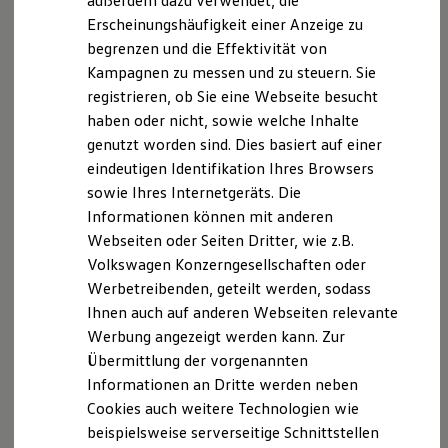
außerdem dazu verwendet, die
Hybridautos
Erscheinungshäufigkeit einer Anzeige zu
Marke und Erlebnis
begrenzen und die Effektivität von
Volkswagen R und R Experience
R-Modelle
Kampagnen zu messen und zu steuern. Sie
R Experience
registrieren, ob Sie eine Webseite besucht
Driving Experience
haben oder nicht, sowie welche Inhalte
Volkswagen entdecken
Werkbesichtigung
genutzt worden sind. Dies basiert auf einer
Factory visit
eindeutigen Identifikation Ihres Browsers
Lifestyle Shop
sowie Ihres Internetgeräts. Die
T-Roc Kollektion
Golf Kollektion
Informationen können mit anderen
ID. Kollektion
Webseiten oder Seiten Dritter, wie z.B.
Volkswagen Kollektion
Volkswagen Konzerngesellschaften oder
R-Kollektion
GTI Kollektion
Werbetreibenden, geteilt werden, sodass
Fußball Drop
Ihnen auch auf anderen Webseiten relevante
we drive football
Werbung angezeigt werden kann. Zur
#wedriveproud
Besitzer und Service
Übermittlung der vorgenannten
myVolkswagen
Informationen an Dritte werden neben
Software Updates
Cookies auch weitere Technologien wie
Service und Ersatzteile
Inspektion und HU/AU
beispielsweise serverseitige Schnittstellen
Reparaturen und Checks