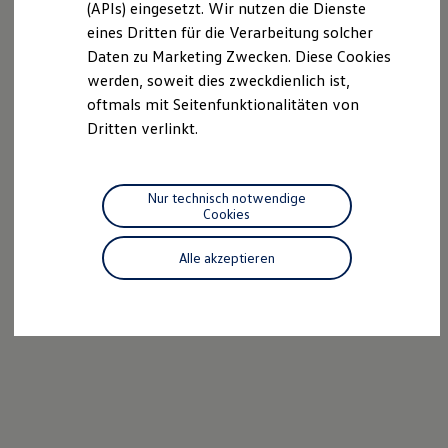
(APIs) eingesetzt. Wir nutzen die Dienste
Motorenöl und Flüssigkeiten
eines Dritten für die Verarbeitung solcher
Räder und Reifen
Pannen- und Unfallhilfe
Daten zu Marketing Zwecken. Diese Cookies
Economy Service
werden, soweit dies zweckdienlich ist,
Volkswagen Teile
oftmals mit Seitenfunktionalitäten von
Zubehör
Modellspezifisches Zubehör
Dritten verlinkt.
Schutz und Pflege
Transport
Entertainment und Elektronik
Individualisieren
Nur technisch notwendige
Wallbox und Ladekabel
Cookies
Digitale Extras
Dienste für Ihr Modell finden
Alle akzeptieren
Volkswagen Apps, Login und Shop
Handy und Fahrzeug verbinden
Updates für Software, Karten und Radio
Über Ihr Auto
Vorgängermodelle
Kundeninformationen
Volkswagen Kundenbetreuung
Warn- und Kontrollleuchten
Assistenzsysteme
Digitale Betriebsanleitung
Live Beratung