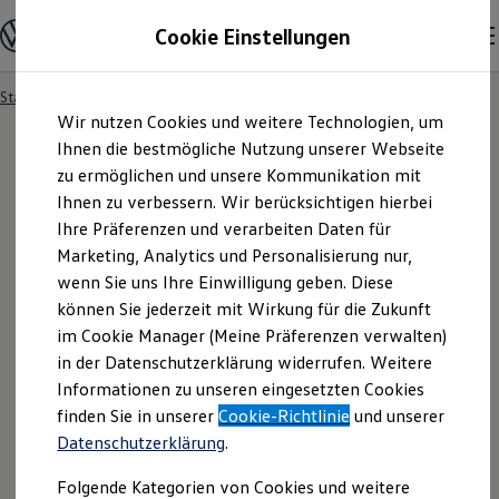
Modelle und Konfigurator
Cookie Einstellungen
Konfigurator
Modelle vergleichen
Konfiguration laden
Startseite
Besitzer und Service
Service- & Zubehörangebote
Zum
Zum
Autosuche
Wir nutzen Cookies und weitere Technologien, um
Hauptinhalt
Footer
Elektroautos
springen
springen
Ihnen die bestmögliche Nutzung unserer Webseite
ENERGY Sondermodelle
Nutzfahrzeuge
zu ermöglichen und unsere Kommunikation mit
SUV und CUV
Ihnen zu verbessern. Wir berücksichtigen hierbei
Familienautos
Ihre Präferenzen und verarbeiten Daten für
Kombis
Kompaktwagen
Marketing, Analytics und Personalisierung nur,
Sportwagen
wenn Sie uns Ihre Einwilligung geben. Diese
Schnell verfügbare Fahrzeuge
Angebote und Produkte
können Sie jederzeit mit Wirkung für die Zukunft
Aktuelle Angebote
im Cookie Manager (Meine Präferenzen verwalten)
E-Auto-Förderung
in der Datenschutzerklärung widerrufen. Weitere
Volkswagen Marktplatz
Informationen zu unseren eingesetzten Cookies
Die ENERGY Sondermodelle
Junge Gebrauchtwagen und Gebrauchtwagen
finden Sie in unserer
Cookie-Richtlinie
und unserer
Volkswagen Zertifizierte Gebrauchtwagen
Datenschutzerklärung
.
Elektromobilität bei Gebrauchtwagen
Zubehör- und Serviceangebote
Folgende Kategorien von Cookies und weitere
Saisonangebote