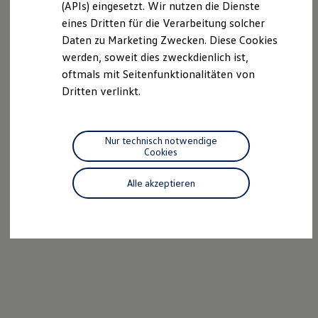
(APIs) eingesetzt. Wir nutzen die Dienste
Motorenöl und Flüssigkeiten
eines Dritten für die Verarbeitung solcher
Räder und Reifen
Pannen- und Unfallhilfe
Daten zu Marketing Zwecken. Diese Cookies
Economy Service
werden, soweit dies zweckdienlich ist,
Volkswagen Teile
oftmals mit Seitenfunktionalitäten von
Zubehör
Modellspezifisches Zubehör
Dritten verlinkt.
Schutz und Pflege
Transport
Entertainment und Elektronik
Individualisieren
Nur technisch notwendige
Wallbox und Ladekabel
Cookies
Digitale Extras
Dienste für Ihr Modell finden
Alle akzeptieren
Volkswagen Apps, Login und Shop
Handy und Fahrzeug verbinden
Updates für Software, Karten und Radio
Über Ihr Auto
Vorgängermodelle
Kundeninformationen
Volkswagen Kundenbetreuung
Warn- und Kontrollleuchten
Assistenzsysteme
Digitale Betriebsanleitung
Live Beratung