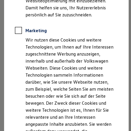
Websiteoptimierung mit einzubeziehen.
Elektrofahrzeugkonzepte
Damit helfen sie uns, Ihr Nutzererlebnis
ID. EVERY1
Reichweite
persönlich auf Sie zuzuschneiden.
Reichweite der ID. Modelle
Reichweite im Winter
Rekuperation
Marketing
Laden
Wir nutzen diese Cookies und weitere
Laden unterwegs
Laden Zuhause
Technologien, um Ihnen auf Ihre Interessen
Ladestationen finden
zugeschnittene Werbung anzuzeigen,
Ladezeitensimulator
innerhalb und außerhalb der Volkswagen
Batterie
Sicherheit
Webseiten. Diese Cookies und weitere
Garantie und Lebensdauer
Technologien sammeln Informationen
Nachhaltigkeit
darüber, wie Sie unsere Webseite nutzen,
Technologie
Kosten und Kauf
zum Beispiel, welche Seiten Sie am meisten
Verbrauchskosten
besuchen oder wie Sie sich auf der Seite
Kaufoptionen
bewegen. Der Zweck dieser Cookies und
E-Auto-Förderung
Software und Konnektivität
weitere Technologien ist es, Ihnen für Sie
Die ID. Software 6
relevantere und an Ihre Interessen
ID. Software Versionen und Updates
angepasste Inhalte anzubieten. Sie werden
Digitale Extras
Schnittstellen zu Ihrem ID.