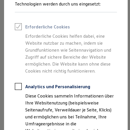
Reifenpakete
Technologien werden durch uns eingesetzt:
Leasing
Leasing-Angebote
Gebrauchtwagen Leasing
Junge Gebrauchtwagen-Leasing
Erforderliche Cookies
Elektroauto Leasing
Kleinwagen-Leasing
Erforderliche Cookies helfen dabei, eine
Leasing ohne Anzahlung
Website nutzbar zu machen, indem sie
Finanzierung
Autokredit mit Schlussrate
Grundfunktionen wie Seitennavigation und
Versicherungen und Garantien
Zugriff auf sichere Bereiche der Website
Kfz-Versicherung
ermöglichen. Die Website kann ohne diese
Restschuldversicherungen
Garantien
Cookies nicht richtig funktionieren.
Wartungsverträge
Geschäftskunden
Professional Class bei Volkswagen
Analytics und Personalisierung
Großkunden
Diese Cookies sammeln Informationen über
Behörden
Direktkunden
Ihre Websitenutzung (beispielsweise
Sonderfahrzeuge
Seitenaufrufe, Verweildauer je Seite, Klicks)
Anpfiff zum Gewinn
und ermöglichen uns bei Teilnahme, Ihre
Elektromobilität
Elektroautos
Umfrageergebnisse in die
ID. Tutorials