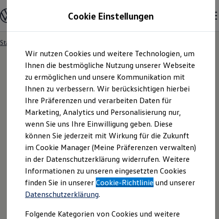
Modelle und Konfigurator
Cookie Einstellungen
Konfigurator
Modelle vergleichen
Konfiguration laden
Startseite
Besitzer und Service
Service- & Zubehörangebote
Zum
Zum
Autosuche
Wir nutzen Cookies und weitere Technologien, um
Hauptinhalt
Footer
Elektroautos
springen
springen
Ihnen die bestmögliche Nutzung unserer Webseite
ENERGY Sondermodelle
Nutzfahrzeuge
zu ermöglichen und unsere Kommunikation mit
SUV und CUV
Ihnen zu verbessern. Wir berücksichtigen hierbei
Familienautos
Ihre Präferenzen und verarbeiten Daten für
Kombis
Kompaktwagen
Marketing, Analytics und Personalisierung nur,
Sportwagen
wenn Sie uns Ihre Einwilligung geben. Diese
Schnell verfügbare Fahrzeuge
Angebote und Produkte
können Sie jederzeit mit Wirkung für die Zukunft
Aktuelle Angebote
im Cookie Manager (Meine Präferenzen verwalten)
E-Auto-Förderung
in der Datenschutzerklärung widerrufen. Weitere
Volkswagen Marktplatz
Informationen zu unseren eingesetzten Cookies
Die ENERGY Sondermodelle
Junge Gebrauchtwagen und Gebrauchtwagen
finden Sie in unserer
Cookie-Richtlinie
und unserer
Volkswagen Zertifizierte Gebrauchtwagen
Datenschutzerklärung
.
Elektromobilität bei Gebrauchtwagen
Zubehör- und Serviceangebote
Folgende Kategorien von Cookies und weitere
Saisonangebote