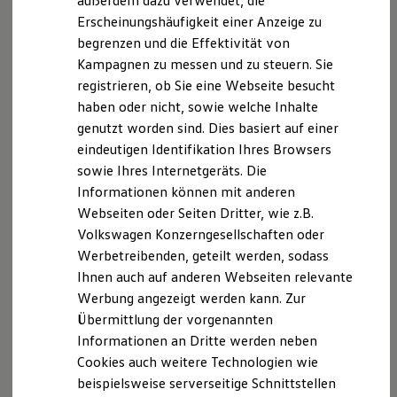
außerdem dazu verwendet, die
Hybridautos
Erscheinungshäufigkeit einer Anzeige zu
Marke und Erlebnis
begrenzen und die Effektivität von
Volkswagen R und R Experience
R-Modelle
Kampagnen zu messen und zu steuern. Sie
R Experience
registrieren, ob Sie eine Webseite besucht
Driving Experience
haben oder nicht, sowie welche Inhalte
Volkswagen entdecken
Werkbesichtigung
genutzt worden sind. Dies basiert auf einer
Factory visit
eindeutigen Identifikation Ihres Browsers
Lifestyle Shop
sowie Ihres Internetgeräts. Die
T-Roc Kollektion
Golf Kollektion
Informationen können mit anderen
ID. Kollektion
Webseiten oder Seiten Dritter, wie z.B.
Volkswagen Kollektion
Volkswagen Konzerngesellschaften oder
R-Kollektion
GTI Kollektion
Werbetreibenden, geteilt werden, sodass
Fußball Drop
Ihnen auch auf anderen Webseiten relevante
we drive football
Werbung angezeigt werden kann. Zur
#wedriveproud
Besitzer und Service
Übermittlung der vorgenannten
myVolkswagen
Informationen an Dritte werden neben
Software Updates
Cookies auch weitere Technologien wie
Service und Ersatzteile
Inspektion und HU/AU
beispielsweise serverseitige Schnittstellen
Reparaturen und Checks