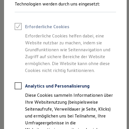
Reifenpakete
Technologien werden durch uns eingesetzt:
Leasing
Leasing-Angebote
Gebrauchtwagen Leasing
Junge Gebrauchtwagen-Leasing
Erforderliche Cookies
Elektroauto Leasing
Kleinwagen-Leasing
Erforderliche Cookies helfen dabei, eine
Leasing ohne Anzahlung
Website nutzbar zu machen, indem sie
Finanzierung
Autokredit mit Schlussrate
Grundfunktionen wie Seitennavigation und
Versicherungen und Garantien
Zugriff auf sichere Bereiche der Website
Kfz-Versicherung
ermöglichen. Die Website kann ohne diese
Restschuldversicherungen
Garantien
Cookies nicht richtig funktionieren.
Wartungsverträge
Geschäftskunden
Professional Class bei Volkswagen
Analytics und Personalisierung
Großkunden
Diese Cookies sammeln Informationen über
Behörden
Direktkunden
Ihre Websitenutzung (beispielsweise
Sonderfahrzeuge
Seitenaufrufe, Verweildauer je Seite, Klicks)
Anpfiff zum Gewinn
und ermöglichen uns bei Teilnahme, Ihre
Elektromobilität
Elektroautos
Umfrageergebnisse in die
ID. Tutorials