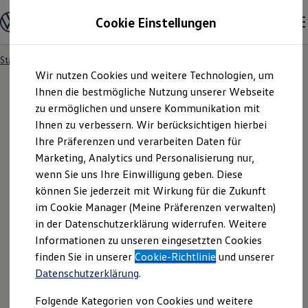
Modelle und Konfigurator
Cookie Einstellungen
Konfigurator
Modelle vergleichen
Konfiguration laden
Startseite
Besitzer und Service
Service- & Zubehörangebote
Zum
Zum
Autosuche
Wir nutzen Cookies und weitere Technologien, um
Hauptinhalt
Footer
Elektroautos
springen
springen
Ihnen die bestmögliche Nutzung unserer Webseite
ENERGY Sondermodelle
Nutzfahrzeuge
zu ermöglichen und unsere Kommunikation mit
SUV und CUV
Ihnen zu verbessern. Wir berücksichtigen hierbei
Familienautos
Ihre Präferenzen und verarbeiten Daten für
Kombis
Kompaktwagen
Marketing, Analytics und Personalisierung nur,
Sportwagen
wenn Sie uns Ihre Einwilligung geben. Diese
Schnell verfügbare Fahrzeuge
Angebote und Produkte
können Sie jederzeit mit Wirkung für die Zukunft
Aktuelle Angebote
im Cookie Manager (Meine Präferenzen verwalten)
E-Auto-Förderung
in der Datenschutzerklärung widerrufen. Weitere
Volkswagen Marktplatz
Informationen zu unseren eingesetzten Cookies
Die ENERGY Sondermodelle
Junge Gebrauchtwagen und Gebrauchtwagen
finden Sie in unserer
Cookie-Richtlinie
und unserer
Volkswagen Zertifizierte Gebrauchtwagen
Datenschutzerklärung
.
Elektromobilität bei Gebrauchtwagen
Zubehör- und Serviceangebote
Folgende Kategorien von Cookies und weitere
Saisonangebote