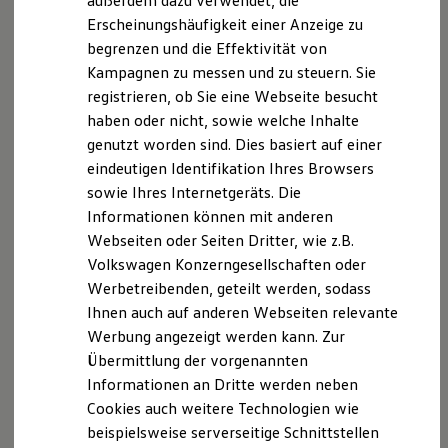
außerdem dazu verwendet, die
Hybridautos
Erscheinungshäufigkeit einer Anzeige zu
Marke und Erlebnis
begrenzen und die Effektivität von
Volkswagen R und R Experience
R-Modelle
Kampagnen zu messen und zu steuern. Sie
R Experience
registrieren, ob Sie eine Webseite besucht
Driving Experience
haben oder nicht, sowie welche Inhalte
Volkswagen entdecken
Werkbesichtigung
genutzt worden sind. Dies basiert auf einer
Factory visit
eindeutigen Identifikation Ihres Browsers
Lifestyle Shop
sowie Ihres Internetgeräts. Die
T-Roc Kollektion
Golf Kollektion
Informationen können mit anderen
ID. Kollektion
Webseiten oder Seiten Dritter, wie z.B.
Volkswagen Kollektion
Volkswagen Konzerngesellschaften oder
R-Kollektion
GTI Kollektion
Werbetreibenden, geteilt werden, sodass
Fußball Drop
Ihnen auch auf anderen Webseiten relevante
we drive football
Werbung angezeigt werden kann. Zur
#wedriveproud
Besitzer und Service
Übermittlung der vorgenannten
myVolkswagen
Informationen an Dritte werden neben
Software Updates
Cookies auch weitere Technologien wie
Service und Ersatzteile
Inspektion und HU/AU
beispielsweise serverseitige Schnittstellen
Reparaturen und Checks