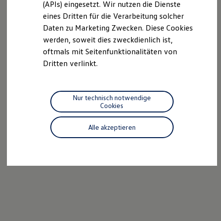
(APIs) eingesetzt. Wir nutzen die Dienste
Motorenöl und Flüssigkeiten
eines Dritten für die Verarbeitung solcher
Räder und Reifen
Pannen- und Unfallhilfe
Daten zu Marketing Zwecken. Diese Cookies
Economy Service
werden, soweit dies zweckdienlich ist,
Volkswagen Teile
oftmals mit Seitenfunktionalitäten von
Zubehör
Modellspezifisches Zubehör
Dritten verlinkt.
Schutz und Pflege
Transport
Entertainment und Elektronik
Individualisieren
Nur technisch notwendige
Wallbox und Ladekabel
Cookies
Digitale Extras
Dienste für Ihr Modell finden
Alle akzeptieren
Volkswagen Apps, Login und Shop
Handy und Fahrzeug verbinden
Updates für Software, Karten und Radio
Über Ihr Auto
Vorgängermodelle
Kundeninformationen
Volkswagen Kundenbetreuung
Warn- und Kontrollleuchten
Assistenzsysteme
Digitale Betriebsanleitung
Live Beratung