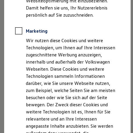
Websiteoptimierung mit einzubeziehen.
Elektrofahrzeugkonzepte
Damit helfen sie uns, Ihr Nutzererlebnis
ID. EVERY1
Reichweite
persönlich auf Sie zuzuschneiden.
Reichweite der ID. Modelle
Reichweite im Winter
Rekuperation
Marketing
Laden
Wir nutzen diese Cookies und weitere
Laden unterwegs
Laden Zuhause
Technologien, um Ihnen auf Ihre Interessen
Ladestationen finden
zugeschnittene Werbung anzuzeigen,
Ladezeitensimulator
innerhalb und außerhalb der Volkswagen
Batterie
Sicherheit
Webseiten. Diese Cookies und weitere
Garantie und Lebensdauer
Technologien sammeln Informationen
Nachhaltigkeit
darüber, wie Sie unsere Webseite nutzen,
Technologie
Kosten und Kauf
zum Beispiel, welche Seiten Sie am meisten
Verbrauchskosten
besuchen oder wie Sie sich auf der Seite
Kaufoptionen
bewegen. Der Zweck dieser Cookies und
E-Auto-Förderung
Software und Konnektivität
weitere Technologien ist es, Ihnen für Sie
Die ID. Software 6
relevantere und an Ihre Interessen
ID. Software Versionen und Updates
angepasste Inhalte anzubieten. Sie werden
Digitale Extras
Schnittstellen zu Ihrem ID.