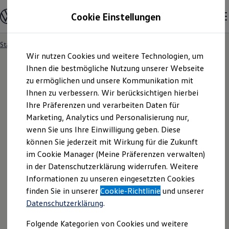
Modelle und Konfigurator
Cookie Einstellungen
Konfigurator
Modelle vergleichen
Konfiguration laden
Startseite
Besitzer und Service
Service- & Zubehörangebote
Zum
Zum
Autosuche
Wir nutzen Cookies und weitere Technologien, um
Hauptinhalt
Footer
Elektroautos
springen
springen
Ihnen die bestmögliche Nutzung unserer Webseite
ENERGY Sondermodelle
Nutzfahrzeuge
zu ermöglichen und unsere Kommunikation mit
SUV und CUV
Ihnen zu verbessern. Wir berücksichtigen hierbei
Familienautos
Ihre Präferenzen und verarbeiten Daten für
Kombis
Kompaktwagen
Marketing, Analytics und Personalisierung nur,
Sportwagen
wenn Sie uns Ihre Einwilligung geben. Diese
Schnell verfügbare Fahrzeuge
Angebote und Produkte
können Sie jederzeit mit Wirkung für die Zukunft
Aktuelle Angebote
im Cookie Manager (Meine Präferenzen verwalten)
E-Auto-Förderung
in der Datenschutzerklärung widerrufen. Weitere
Volkswagen Marktplatz
Informationen zu unseren eingesetzten Cookies
Die ENERGY Sondermodelle
Junge Gebrauchtwagen und Gebrauchtwagen
finden Sie in unserer
Cookie-Richtlinie
und unserer
Volkswagen Zertifizierte Gebrauchtwagen
Datenschutzerklärung
.
Elektromobilität bei Gebrauchtwagen
Zubehör- und Serviceangebote
Folgende Kategorien von Cookies und weitere
Saisonangebote