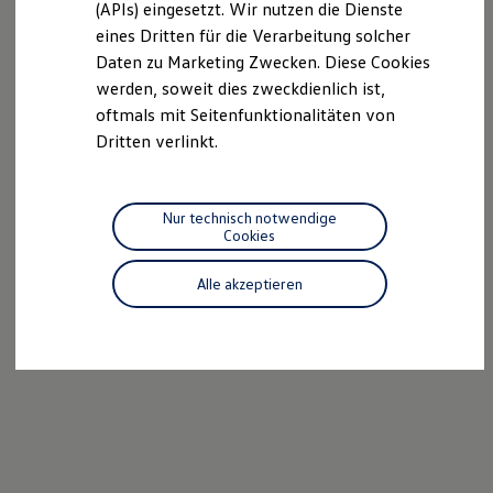
(APIs) eingesetzt. Wir nutzen die Dienste
Motorenöl und Flüssigkeiten
eines Dritten für die Verarbeitung solcher
Räder und Reifen
Pannen- und Unfallhilfe
Daten zu Marketing Zwecken. Diese Cookies
Economy Service
werden, soweit dies zweckdienlich ist,
Volkswagen Teile
oftmals mit Seitenfunktionalitäten von
Zubehör
Modellspezifisches Zubehör
Dritten verlinkt.
Schutz und Pflege
Transport
Entertainment und Elektronik
Individualisieren
Nur technisch notwendige
Wallbox und Ladekabel
Cookies
Digitale Extras
Dienste für Ihr Modell finden
Alle akzeptieren
Volkswagen Apps, Login und Shop
Handy und Fahrzeug verbinden
Updates für Software, Karten und Radio
Über Ihr Auto
Vorgängermodelle
Kundeninformationen
Volkswagen Kundenbetreuung
Warn- und Kontrollleuchten
Assistenzsysteme
Digitale Betriebsanleitung
Live Beratung