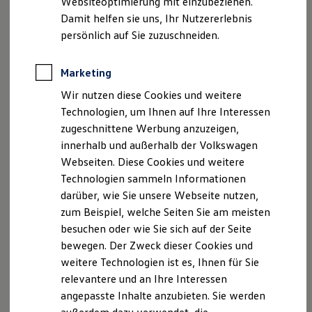
Websiteoptimierung mit einzubeziehen.
Elektrofahrzeugkonzepte
Damit helfen sie uns, Ihr Nutzererlebnis
ID. EVERY1
Reichweite
persönlich auf Sie zuzuschneiden.
Reichweite der ID. Modelle
Reichweite im Winter
Rekuperation
Marketing
Laden
Wir nutzen diese Cookies und weitere
Laden unterwegs
Laden Zuhause
Technologien, um Ihnen auf Ihre Interessen
Ladestationen finden
zugeschnittene Werbung anzuzeigen,
Ladezeitensimulator
innerhalb und außerhalb der Volkswagen
Batterie
Sicherheit
Webseiten. Diese Cookies und weitere
Garantie und Lebensdauer
Technologien sammeln Informationen
Nachhaltigkeit
darüber, wie Sie unsere Webseite nutzen,
Technologie
Kosten und Kauf
zum Beispiel, welche Seiten Sie am meisten
Verbrauchskosten
besuchen oder wie Sie sich auf der Seite
Kaufoptionen
bewegen. Der Zweck dieser Cookies und
E-Auto-Förderung
Software und Konnektivität
weitere Technologien ist es, Ihnen für Sie
Die ID. Software 6
relevantere und an Ihre Interessen
ID. Software Versionen und Updates
angepasste Inhalte anzubieten. Sie werden
Digitale Extras
Schnittstellen zu Ihrem ID.