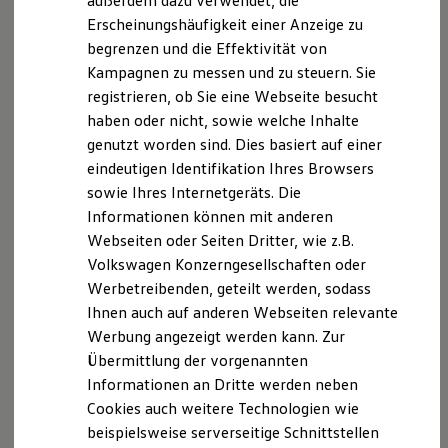
außerdem dazu verwendet, die
Hybridautos
Erscheinungshäufigkeit einer Anzeige zu
Marke und Erlebnis
begrenzen und die Effektivität von
Volkswagen R und R Experience
R-Modelle
Kampagnen zu messen und zu steuern. Sie
R Experience
registrieren, ob Sie eine Webseite besucht
Driving Experience
haben oder nicht, sowie welche Inhalte
Volkswagen entdecken
Werkbesichtigung
genutzt worden sind. Dies basiert auf einer
Factory visit
eindeutigen Identifikation Ihres Browsers
Lifestyle Shop
sowie Ihres Internetgeräts. Die
T-Roc Kollektion
Golf Kollektion
Informationen können mit anderen
ID. Kollektion
Webseiten oder Seiten Dritter, wie z.B.
Volkswagen Kollektion
Volkswagen Konzerngesellschaften oder
R-Kollektion
GTI Kollektion
Werbetreibenden, geteilt werden, sodass
Fußball Drop
Ihnen auch auf anderen Webseiten relevante
we drive football
Werbung angezeigt werden kann. Zur
#wedriveproud
Besitzer und Service
Übermittlung der vorgenannten
myVolkswagen
Informationen an Dritte werden neben
Software Updates
Cookies auch weitere Technologien wie
Service und Ersatzteile
Inspektion und HU/AU
beispielsweise serverseitige Schnittstellen
Reparaturen und Checks