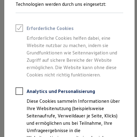
Reifenpakete
Technologien werden durch uns eingesetzt:
Leasing
Leasing-Angebote
Gebrauchtwagen Leasing
Junge Gebrauchtwagen-Leasing
Erforderliche Cookies
Elektroauto Leasing
Kleinwagen-Leasing
Erforderliche Cookies helfen dabei, eine
Leasing ohne Anzahlung
Website nutzbar zu machen, indem sie
Finanzierung
Autokredit mit Schlussrate
Grundfunktionen wie Seitennavigation und
Versicherungen und Garantien
Zugriff auf sichere Bereiche der Website
Kfz-Versicherung
ermöglichen. Die Website kann ohne diese
Restschuldversicherungen
Garantien
Cookies nicht richtig funktionieren.
Wartungsverträge
Geschäftskunden
Professional Class bei Volkswagen
Analytics und Personalisierung
Großkunden
Diese Cookies sammeln Informationen über
Behörden
Direktkunden
Ihre Websitenutzung (beispielsweise
Sonderfahrzeuge
Seitenaufrufe, Verweildauer je Seite, Klicks)
Anpfiff zum Gewinn
und ermöglichen uns bei Teilnahme, Ihre
Elektromobilität
Elektroautos
Umfrageergebnisse in die
ID. Tutorials