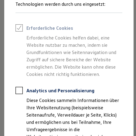
Reifenpakete
Technologien werden durch uns eingesetzt:
Leasing
Leasing-Angebote
Gebrauchtwagen Leasing
Junge Gebrauchtwagen-Leasing
Erforderliche Cookies
Elektroauto Leasing
Kleinwagen-Leasing
Erforderliche Cookies helfen dabei, eine
Leasing ohne Anzahlung
Website nutzbar zu machen, indem sie
Finanzierung
Autokredit mit Schlussrate
Grundfunktionen wie Seitennavigation und
Versicherungen und Garantien
Zugriff auf sichere Bereiche der Website
Kfz-Versicherung
ermöglichen. Die Website kann ohne diese
Restschuldversicherungen
Garantien
Cookies nicht richtig funktionieren.
Wartungsverträge
Geschäftskunden
Professional Class bei Volkswagen
Analytics und Personalisierung
Großkunden
Diese Cookies sammeln Informationen über
Behörden
Direktkunden
Ihre Websitenutzung (beispielsweise
Sonderfahrzeuge
Seitenaufrufe, Verweildauer je Seite, Klicks)
Anpfiff zum Gewinn
und ermöglichen uns bei Teilnahme, Ihre
Elektromobilität
Elektroautos
Umfrageergebnisse in die
ID. Tutorials