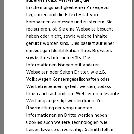
außerdem dazu verwendet, die
Hybridautos
Erscheinungshäufigkeit einer Anzeige zu
Marke und Erlebnis
begrenzen und die Effektivität von
Volkswagen R und R Experience
R-Modelle
Kampagnen zu messen und zu steuern. Sie
R Experience
registrieren, ob Sie eine Webseite besucht
Driving Experience
haben oder nicht, sowie welche Inhalte
Volkswagen entdecken
Werkbesichtigung
genutzt worden sind. Dies basiert auf einer
Factory visit
eindeutigen Identifikation Ihres Browsers
Lifestyle Shop
sowie Ihres Internetgeräts. Die
T-Roc Kollektion
Golf Kollektion
Informationen können mit anderen
ID. Kollektion
Webseiten oder Seiten Dritter, wie z.B.
Volkswagen Kollektion
Volkswagen Konzerngesellschaften oder
R-Kollektion
GTI Kollektion
Werbetreibenden, geteilt werden, sodass
Fußball Drop
Ihnen auch auf anderen Webseiten relevante
we drive football
Werbung angezeigt werden kann. Zur
#wedriveproud
Besitzer und Service
Übermittlung der vorgenannten
myVolkswagen
Informationen an Dritte werden neben
Software Updates
Cookies auch weitere Technologien wie
Service und Ersatzteile
Inspektion und HU/AU
beispielsweise serverseitige Schnittstellen
Reparaturen und Checks