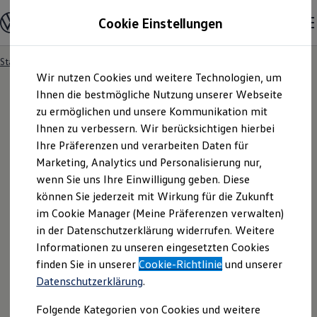
Modelle und Konfigurator
Cookie Einstellungen
Konfigurator
Modelle vergleichen
Konfiguration laden
Startseite
Besitzer und Service
Service- & Zubehörangebote
Zum
Zum
Autosuche
Wir nutzen Cookies und weitere Technologien, um
Hauptinhalt
Footer
Elektroautos
springen
springen
Ihnen die bestmögliche Nutzung unserer Webseite
ENERGY Sondermodelle
Nutzfahrzeuge
zu ermöglichen und unsere Kommunikation mit
SUV und CUV
Ihnen zu verbessern. Wir berücksichtigen hierbei
Familienautos
Ihre Präferenzen und verarbeiten Daten für
Kombis
Kompaktwagen
Marketing, Analytics und Personalisierung nur,
Sportwagen
wenn Sie uns Ihre Einwilligung geben. Diese
Schnell verfügbare Fahrzeuge
Angebote und Produkte
können Sie jederzeit mit Wirkung für die Zukunft
Aktuelle Angebote
im Cookie Manager (Meine Präferenzen verwalten)
E-Auto-Förderung
in der Datenschutzerklärung widerrufen. Weitere
Volkswagen Marktplatz
Informationen zu unseren eingesetzten Cookies
Die ENERGY Sondermodelle
Junge Gebrauchtwagen und Gebrauchtwagen
finden Sie in unserer
Cookie-Richtlinie
und unserer
Volkswagen Zertifizierte Gebrauchtwagen
Datenschutzerklärung
.
Elektromobilität bei Gebrauchtwagen
Zubehör- und Serviceangebote
Folgende Kategorien von Cookies und weitere
Saisonangebote