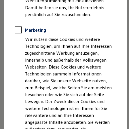
Websiteoptimierung mit einzubeziehen.
Elektrofahrzeugkonzepte
Damit helfen sie uns, Ihr Nutzererlebnis
ID. EVERY1
Reichweite
persönlich auf Sie zuzuschneiden.
Reichweite der ID. Modelle
Reichweite im Winter
Rekuperation
Marketing
Laden
Wir nutzen diese Cookies und weitere
Laden unterwegs
Laden Zuhause
Technologien, um Ihnen auf Ihre Interessen
Ladestationen finden
zugeschnittene Werbung anzuzeigen,
Ladezeitensimulator
innerhalb und außerhalb der Volkswagen
Batterie
Sicherheit
Webseiten. Diese Cookies und weitere
Garantie und Lebensdauer
Technologien sammeln Informationen
Nachhaltigkeit
darüber, wie Sie unsere Webseite nutzen,
Technologie
Kosten und Kauf
zum Beispiel, welche Seiten Sie am meisten
Verbrauchskosten
besuchen oder wie Sie sich auf der Seite
Kaufoptionen
bewegen. Der Zweck dieser Cookies und
E-Auto-Förderung
Software und Konnektivität
weitere Technologien ist es, Ihnen für Sie
Die ID. Software 6
relevantere und an Ihre Interessen
ID. Software Versionen und Updates
angepasste Inhalte anzubieten. Sie werden
Digitale Extras
Schnittstellen zu Ihrem ID.