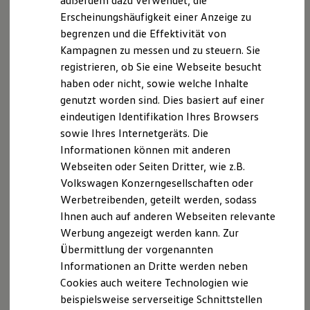
außerdem dazu verwendet, die
Hybridautos
Erscheinungshäufigkeit einer Anzeige zu
Marke und Erlebnis
begrenzen und die Effektivität von
Volkswagen R und R Experience
R-Modelle
Kampagnen zu messen und zu steuern. Sie
R Experience
registrieren, ob Sie eine Webseite besucht
Driving Experience
haben oder nicht, sowie welche Inhalte
Volkswagen entdecken
Werkbesichtigung
genutzt worden sind. Dies basiert auf einer
Factory visit
eindeutigen Identifikation Ihres Browsers
Lifestyle Shop
sowie Ihres Internetgeräts. Die
T-Roc Kollektion
Golf Kollektion
Informationen können mit anderen
ID. Kollektion
Webseiten oder Seiten Dritter, wie z.B.
Volkswagen Kollektion
Volkswagen Konzerngesellschaften oder
R-Kollektion
GTI Kollektion
Werbetreibenden, geteilt werden, sodass
Fußball Drop
Ihnen auch auf anderen Webseiten relevante
we drive football
Werbung angezeigt werden kann. Zur
#wedriveproud
Besitzer und Service
Übermittlung der vorgenannten
myVolkswagen
Informationen an Dritte werden neben
Software Updates
Cookies auch weitere Technologien wie
Service und Ersatzteile
Inspektion und HU/AU
beispielsweise serverseitige Schnittstellen
Reparaturen und Checks