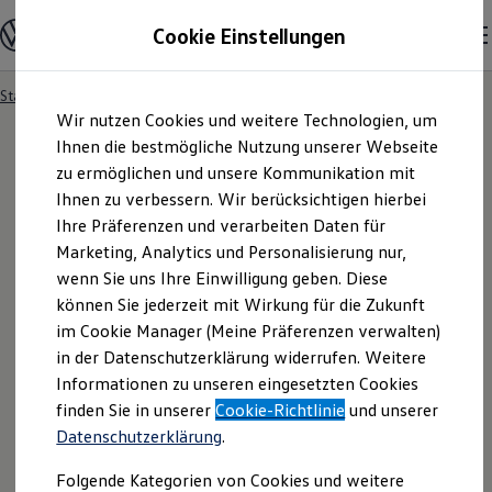
Modelle und Konfigurator
Cookie Einstellungen
Konfigurator
Modelle vergleichen
Konfiguration laden
Startseite
Besitzer und Service
Service- & Zubehörangebote
Zum
Zum
Autosuche
Wir nutzen Cookies und weitere Technologien, um
Hauptinhalt
Footer
Elektroautos
springen
springen
Ihnen die bestmögliche Nutzung unserer Webseite
ENERGY Sondermodelle
Nutzfahrzeuge
zu ermöglichen und unsere Kommunikation mit
SUV und CUV
Ihnen zu verbessern. Wir berücksichtigen hierbei
Familienautos
Ihre Präferenzen und verarbeiten Daten für
Kombis
Kompaktwagen
Marketing, Analytics und Personalisierung nur,
Sportwagen
wenn Sie uns Ihre Einwilligung geben. Diese
Schnell verfügbare Fahrzeuge
Angebote und Produkte
können Sie jederzeit mit Wirkung für die Zukunft
Aktuelle Angebote
im Cookie Manager (Meine Präferenzen verwalten)
E-Auto-Förderung
in der Datenschutzerklärung widerrufen. Weitere
Volkswagen Marktplatz
Informationen zu unseren eingesetzten Cookies
Die ENERGY Sondermodelle
Junge Gebrauchtwagen und Gebrauchtwagen
finden Sie in unserer
Cookie-Richtlinie
und unserer
Volkswagen Zertifizierte Gebrauchtwagen
Datenschutzerklärung
.
Elektromobilität bei Gebrauchtwagen
Zubehör- und Serviceangebote
Folgende Kategorien von Cookies und weitere
Saisonangebote