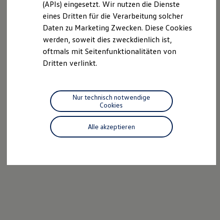
(APIs) eingesetzt. Wir nutzen die Dienste
Motorenöl und Flüssigkeiten
eines Dritten für die Verarbeitung solcher
Räder und Reifen
Pannen- und Unfallhilfe
Daten zu Marketing Zwecken. Diese Cookies
Economy Service
werden, soweit dies zweckdienlich ist,
Volkswagen Teile
oftmals mit Seitenfunktionalitäten von
Zubehör
Modellspezifisches Zubehör
Dritten verlinkt.
Schutz und Pflege
Transport
Entertainment und Elektronik
Individualisieren
Nur technisch notwendige
Wallbox und Ladekabel
Cookies
Digitale Extras
Dienste für Ihr Modell finden
Alle akzeptieren
Volkswagen Apps, Login und Shop
Handy und Fahrzeug verbinden
Updates für Software, Karten und Radio
Über Ihr Auto
Vorgängermodelle
Kundeninformationen
Volkswagen Kundenbetreuung
Warn- und Kontrollleuchten
Assistenzsysteme
Digitale Betriebsanleitung
Live Beratung