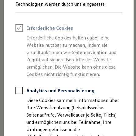
Reifenpakete
Technologien werden durch uns eingesetzt:
Leasing
Leasing-Angebote
Gebrauchtwagen Leasing
Junge Gebrauchtwagen-Leasing
Erforderliche Cookies
Elektroauto Leasing
Kleinwagen-Leasing
Erforderliche Cookies helfen dabei, eine
Leasing ohne Anzahlung
Website nutzbar zu machen, indem sie
Finanzierung
Autokredit mit Schlussrate
Grundfunktionen wie Seitennavigation und
Versicherungen und Garantien
Zugriff auf sichere Bereiche der Website
Kfz-Versicherung
ermöglichen. Die Website kann ohne diese
Restschuldversicherungen
Garantien
Cookies nicht richtig funktionieren.
Wartungsverträge
Geschäftskunden
Professional Class bei Volkswagen
Analytics und Personalisierung
Großkunden
Diese Cookies sammeln Informationen über
Behörden
Direktkunden
Ihre Websitenutzung (beispielsweise
Sonderfahrzeuge
Seitenaufrufe, Verweildauer je Seite, Klicks)
Anpfiff zum Gewinn
und ermöglichen uns bei Teilnahme, Ihre
Elektromobilität
Elektroautos
Umfrageergebnisse in die
ID. Tutorials