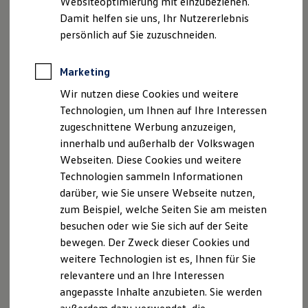
Websiteoptimierung mit einzubeziehen.
Elektrofahrzeugkonzepte
Damit helfen sie uns, Ihr Nutzererlebnis
ID. EVERY1
Reichweite
persönlich auf Sie zuzuschneiden.
Reichweite der ID. Modelle
Reichweite im Winter
Rekuperation
Marketing
Laden
Wir nutzen diese Cookies und weitere
Laden unterwegs
Laden Zuhause
Technologien, um Ihnen auf Ihre Interessen
Ladestationen finden
zugeschnittene Werbung anzuzeigen,
Ladezeitensimulator
innerhalb und außerhalb der Volkswagen
Batterie
Sicherheit
Webseiten. Diese Cookies und weitere
Garantie und Lebensdauer
Technologien sammeln Informationen
Nachhaltigkeit
darüber, wie Sie unsere Webseite nutzen,
Technologie
Kosten und Kauf
zum Beispiel, welche Seiten Sie am meisten
Verbrauchskosten
besuchen oder wie Sie sich auf der Seite
Kaufoptionen
bewegen. Der Zweck dieser Cookies und
E-Auto-Förderung
Software und Konnektivität
weitere Technologien ist es, Ihnen für Sie
Die ID. Software 6
relevantere und an Ihre Interessen
ID. Software Versionen und Updates
angepasste Inhalte anzubieten. Sie werden
Digitale Extras
Schnittstellen zu Ihrem ID.